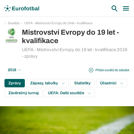
Soutěže
UEFA - Mistrovství Evropy do 19 let - kvalifikace
Mistrovství Evropy do 19 let -
kvalifikace
UEFA - Mistrovství Evropy do 19 let - kvalifikace 2016
- zprávy
2016
Přidat soutěž do záložek
Zprávy
Zápasy, tabulky
Statistiky
Účastníci
Závěrečný turnaj
UEFA: Další soutěže