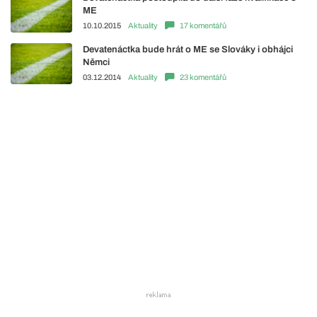
ME
10.10.2015
Aktuality
17 komentářů
Devatenáctka bude hrát o ME se Slováky i obhájci
Němci
03.12.2014
Aktuality
23 komentářů