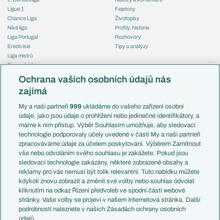
Ligue 1
Fejetony
Chance Liga
Životopisy
Niké liga
Profily, historie
Liga Portugal
Rozhovory
Eredivisie
Tipy a analýzy
Liga mistrů
Evropská liga
Reprezentace
Konferenční liga
Česko
Ochrana vašich osobních údajů nás
Mistrovství světa
Slovensko
zajímá
Liga národů
Anglie
Francie
My a naši partneři
999
ukládáme do vašeho zařízení osobní
Témata
Itálie
údaje, jako jsou údaje o prohlížení nebo jedinečné identifikátory, a
Představení týmů MS
Německo
máme k nim přístup. Výběr Souhlasím umožňuje, aby sledovací
EuroSkauting
Španělsko
technologie podporovaly účely uvedené v části My a naši partneři
PL v kostce
Argentina
zpracováváme údaje za účelem poskytování. Výběrem Zamítnout
Evropské koeficienty
Brazílie
vše nebo odvoláním svého souhlasu je zakážete. Pokud jsou
Přestupy
sledovací technologie zakázány, některé zobrazené obsahy a
Přestupové spekulace
reklamy pro vás nemusí být tolik relevantní. Tuto nabídku můžete
Přestupy
Zranění
kdykoli znovu zobrazit a změnit své volby nebo souhlas odvolat
Zápasy
kliknutím na odkaz Řízení předvoleb ve spodní části webové
Livescore
stránky. Vaše volby se projeví v našem Internetová stránka. Další
Kluby
Tipovací soutěž
podrobnosti naleznete v našich Zásadách ochrany osobních
Arsenal FC
Fotbal TV
údajů.
Chelsea FC