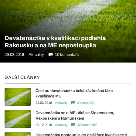
Devatenáctka v kvalifikaci podlehla
Rakousku a na ME nepostoupila
29.03.2016
Aktuality
10 komentářů
DALŠÍ ČLÁNKY
Českou devatenáctku čeká závěrečná fáze
kvalifikace ME
23.03.2016
Aktuality
3 komentáře
Devatenáctka se o ME utká se Slovenskem,
Rakouskem a Rumunskem
03.12.2015
Aktuality
32 komentářů
Devatenáctka postoupila do další fáze kvalifikace o