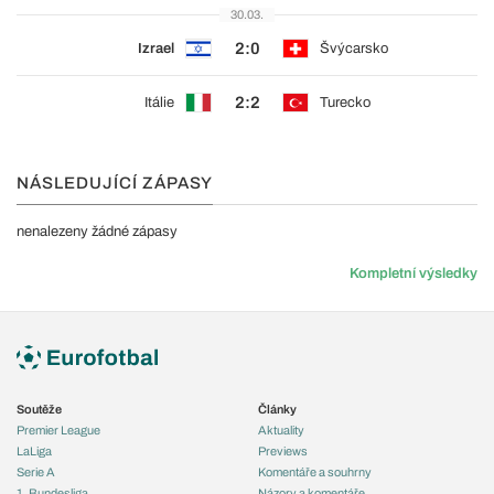
30.03.
2:0
Izrael
Švýcarsko
2:2
Itálie
Turecko
NÁSLEDUJÍCÍ ZÁPASY
nenalezeny žádné zápasy
Kompletní výsledky
Soutěže
Články
Premier League
Aktuality
LaLiga
Previews
Serie A
Komentáře a souhrny
1. Bundesliga
Názory a komentáře