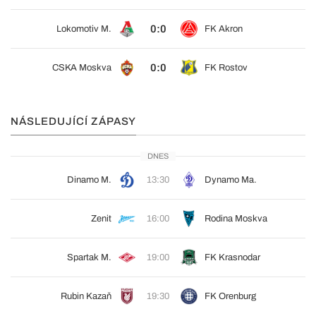
0:0
Lokomotiv M.
FK Akron
0:0
CSKA Moskva
FK Rostov
NÁSLEDUJÍCÍ ZÁPASY
DNES
Dinamo M.
13:30
Dynamo Ma.
Zenit
16:00
Rodina Moskva
Spartak M.
19:00
FK Krasnodar
Rubin Kazaň
19:30
FK Orenburg