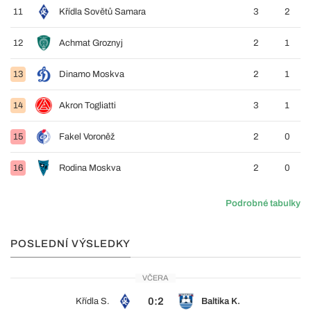
11
Křídla Sovětů Samara
3
2
12
Achmat Groznyj
2
1
13
Dinamo Moskva
2
1
14
Akron Togliatti
3
1
15
Fakel Voroněž
2
0
16
Rodina Moskva
2
0
Podrobné tabulky
POSLEDNÍ VÝSLEDKY
VČERA
0:2
Křídla S.
Baltika K.