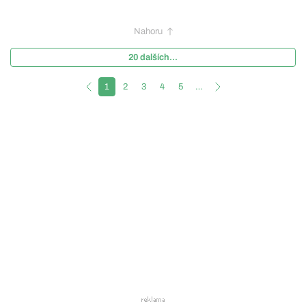
Nahoru
20 dalších...
1
2
3
4
5
…