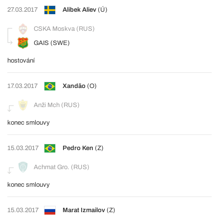
27.03.2017
Alibek Aliev
(Ú)
CSKA Moskva (RUS)
GAIS (SWE)
hostování
17.03.2017
Xandão
(O)
Anži Mch (RUS)
konec smlouvy
15.03.2017
Pedro Ken
(Z)
Achmat Gro. (RUS)
konec smlouvy
15.03.2017
Marat Izmailov
(Z)