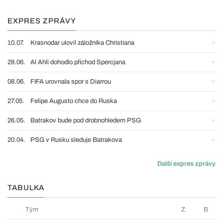
EXPRES ZPRÁVY
10.07.
Krasnodar ulovil záložníka Christiana
28.06.
Al Ahli dohodlo příchod Spercjana
08.06.
FIFA urovnala spor s Diarrou
27.05.
Felipe Augusto chce do Ruska
26.05.
Batrakov bude pod drobnohledem PSG
20.04.
PSG v Rusku sleduje Batrakova
Další expres zprávy
TABULKA
Tým
Z
B