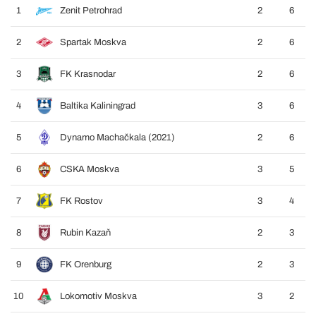
1
Zenit Petrohrad
2
6
2
Spartak Moskva
2
6
3
FK Krasnodar
2
6
4
Baltika Kaliningrad
3
6
5
Dynamo Machačkala (2021)
2
6
6
CSKA Moskva
3
5
7
FK Rostov
3
4
8
Rubin Kazaň
2
3
9
FK Orenburg
2
3
10
Lokomotiv Moskva
3
2