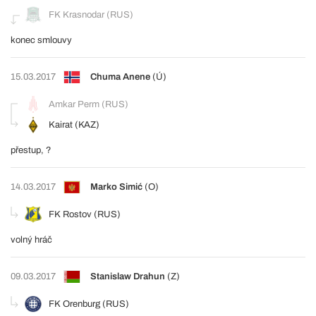
FK Krasnodar (RUS)
konec smlouvy
15.03.2017
Chuma Anene
(Ú)
Amkar Perm (RUS)
Kairat (KAZ)
přestup, ?
14.03.2017
Marko Simić
(O)
FK Rostov (RUS)
volný hráč
09.03.2017
Stanislaw Drahun
(Z)
FK Orenburg (RUS)