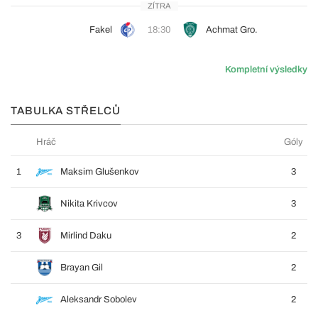
ZÍTRA
Fakel
18:30
Achmat Gro.
Kompletní výsledky
TABULKA STŘELCŮ
Hráč
Góly
1
Maksim Glušenkov
3
Nikita Krivcov
3
3
Mirlind Daku
2
Brayan Gil
2
Aleksandr Sobolev
2