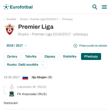
Soutěže
Rusko - Premier Liga 2016/2017
Přestupy
Premier Liga
Rusko - Premier Liga 2016/2017 - přestupy
2016 / 2017
Přidat soutěž do záložek
Zprávy
Tabulky
Zápasy
Statistiky
Přestupy
Rusko: Další soutěže
19.04.2017
Ilja Abajev
(B)
Lokomotiv M. (RUS)
FK Krasnodar (RUS)
hostování