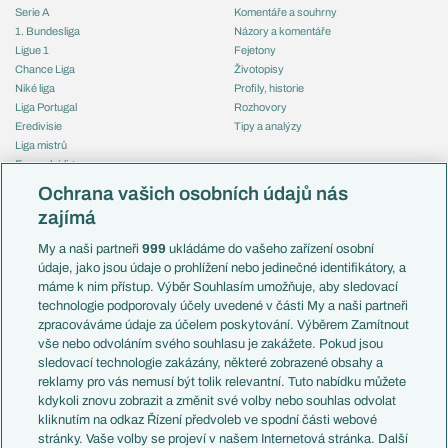
Serie A
Komentáře a souhrny
1. Bundesliga
Názory a komentáře
Ligue 1
Fejetony
Chance Liga
Životopisy
Niké liga
Profily, historie
Liga Portugal
Rozhovory
Eredivisie
Tipy a analýzy
Liga mistrů
Evropská liga
Reprezentace
Konferenční liga
Česko
Ochrana vašich osobních údajů nás
Mistrovství světa
Slovensko
zajímá
Liga národů
Anglie
Francie
My a naši partneři
999
ukládáme do vašeho zařízení osobní
Témata
Itálie
údaje, jako jsou údaje o prohlížení nebo jedinečné identifikátory, a
Představení týmů MS
Německo
máme k nim přístup. Výběr Souhlasím umožňuje, aby sledovací
EuroSkauting
Španělsko
technologie podporovaly účely uvedené v části My a naši partneři
PL v kostce
Argentina
zpracováváme údaje za účelem poskytování. Výběrem Zamítnout
Evropské koeficienty
Brazílie
vše nebo odvoláním svého souhlasu je zakážete. Pokud jsou
Přestupy
sledovací technologie zakázány, některé zobrazené obsahy a
Přestupové spekulace
reklamy pro vás nemusí být tolik relevantní. Tuto nabídku můžete
Přestupy
Zranění
kdykoli znovu zobrazit a změnit své volby nebo souhlas odvolat
Zápasy
kliknutím na odkaz Řízení předvoleb ve spodní části webové
Livescore
stránky. Vaše volby se projeví v našem Internetová stránka. Další
Kluby