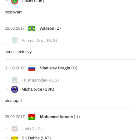
Istiklol (TJK)
hostování
02.03.2017
Adilson
(Z)
Achmat Gro. (RUS)
konec smlouvy
01.03.2017
Vladislav Bragin
(Ú)
FK Krasnodar (RUS)
Michalovce (SVK)
přestup, ?
28.02.2017
Mohamed Konaté
(Ú)
Ural (RUS)
SK Babīte (LAT)