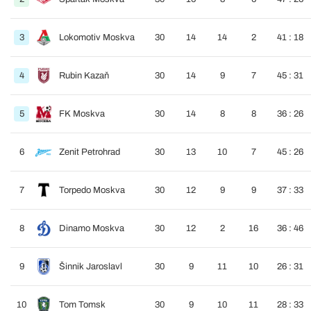
3
Lokomotiv Moskva
30
14
14
2
41 : 18
4
Rubin Kazaň
30
14
9
7
45 : 31
5
FK Moskva
30
14
8
8
36 : 26
6
Zenit Petrohrad
30
13
10
7
45 : 26
7
Torpedo Moskva
30
12
9
9
37 : 33
8
Dinamo Moskva
30
12
2
16
36 : 46
9
Šinnik Jaroslavl
30
9
11
10
26 : 31
10
Tom Tomsk
30
9
10
11
28 : 33