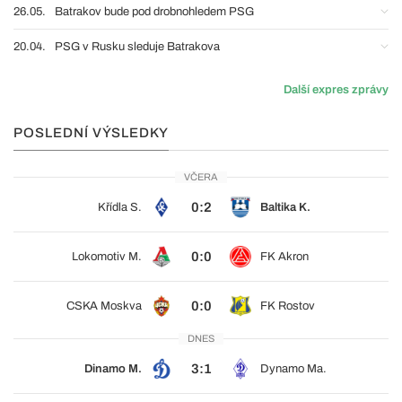
26.05.
Batrakov bude pod drobnohledem PSG
20.04.
PSG v Rusku sleduje Batrakova
Další expres zprávy
POSLEDNÍ VÝSLEDKY
VČERA
0:2
Křídla S.
Baltika K.
0:0
Lokomotiv M.
FK Akron
0:0
CSKA Moskva
FK Rostov
DNES
3:1
Dinamo M.
Dynamo Ma.