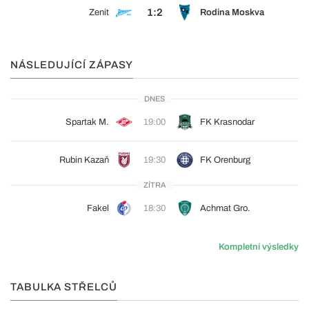
1:2
Zenit
Rodina Moskva
NÁSLEDUJÍCÍ ZÁPASY
DNES
Spartak M.
19:00
FK Krasnodar
Rubin Kazaň
19:30
FK Orenburg
ZÍTRA
Fakel
18:30
Achmat Gro.
Kompletní výsledky
TABULKA STŘELCŮ