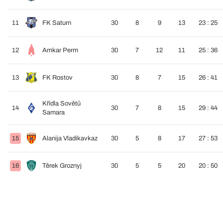
11
FK Saturn
30
8
9
13
23 : 25
12
Amkar Perm
30
7
12
11
25 : 36
13
FK Rostov
30
8
7
15
26 : 41
Křídla Sovětů
14
30
7
8
15
29 : 44
Samara
15
Alanija Vladikavkaz
30
5
8
17
27 : 53
16
Těrek Groznyj
30
5
5
20
20 : 50