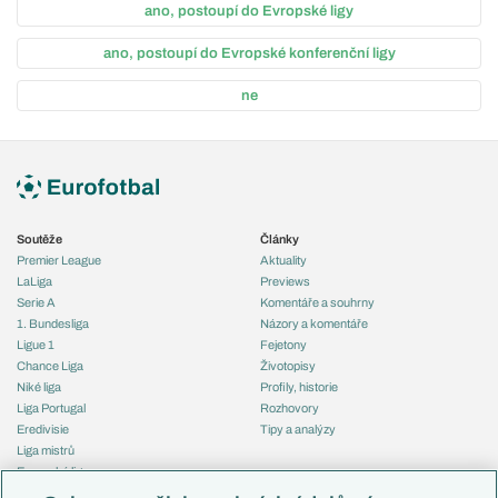
ano, postoupí do Evropské ligy
ano, postoupí do Evropské konferenční ligy
ne
Soutěže
Články
Premier League
Aktuality
LaLiga
Previews
Serie A
Komentáře a souhrny
1. Bundesliga
Názory a komentáře
Ligue 1
Fejetony
Chance Liga
Životopisy
Niké liga
Profily, historie
Liga Portugal
Rozhovory
Eredivisie
Tipy a analýzy
Liga mistrů
Evropská liga
Reprezentace
Konferenční liga
Česko