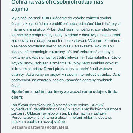
Ochrana vašich osobních údajů nás
Mistrovství světa
Slovensko
zajímá
Liga národů
Anglie
Francie
My a naši partneři
999
ukládáme do vašeho zařízení osobní
Témata
Itálie
údaje, jako jsou údaje o prohlížení nebo jedinečné identifikátory, a
Představení týmů MS
Německo
máme k nim přístup. Výběr Souhlasím umožňuje, aby sledovací
EuroSkauting
Španělsko
technologie podporovaly účely uvedené v části My a naši partneři
PL v kostce
Argentina
zpracováváme údaje za účelem poskytování. Výběrem Zamítnout
Evropské koeficienty
Brazílie
vše nebo odvoláním svého souhlasu je zakážete. Pokud jsou
Přestupy
sledovací technologie zakázány, některé zobrazené obsahy a
Přestupové spekulace
reklamy pro vás nemusí být tolik relevantní. Tuto nabídku můžete
Přestupy
Zranění
kdykoli znovu zobrazit a změnit své volby nebo souhlas odvolat
Zápasy
kliknutím na odkaz Řízení předvoleb ve spodní části webové
Livescore
stránky. Vaše volby se projeví v našem Internetová stránka. Další
Kluby
Tipovací soutěž
podrobnosti naleznete v našich Zásadách ochrany osobních
Arsenal FC
Fotbal TV
údajů.
Chelsea FC
Společně s našimi partnery zpracováváme údaje s tímto
Manchester United
cílem:
AC Milán
Juventus FC
Používání přesných údajů o zeměpisné poloze . Aktivní
Bayern Mnichov
vyhledávání identifikačních údajů v rámci specifických vlastností
zařízení . Ukládání a/nebo přístup k informacím v zařízení .
FC Barcelona
Personalizovaná reklama a obsah, měření reklam a obsahu,
Real Madrid
průzkum publika a rozvoj služeb .
Seznam partnerů (dodavatelů)