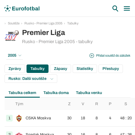
Soutěže
Rusko - Premier Liga 2005
Tabulky
Premier Liga
Rusko - Premier Liga 2005 - tabulky
2005
Přidat soutěž do záložek
Zprávy
Tabulky
Zápasy
Statistiky
Přestupy
Rusko: Další soutěže
Tabulka celkem
Tabulka doma
Tabulka venku
Tým
Z
V
R
P
S
1
CSKA Moskva
30
18
8
4
48 : 20
2
Spartak Moskva
30
16
8
6
47 : 26