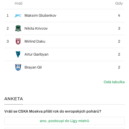
Hráč
Góly
1
Maksim Glušenkov
4
2
Nikita Krivcov
3
3
Mirlind Daku
2
Artur Garibyan
2
Brayan Gil
2
Celá tabulka
ANKETA
Vrátí se CSKA Moskva příští rok do evropských pohárů?
ano, postoupí do Ligy mistrů