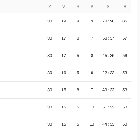
Z
V
R
P
S
B
30
19
8
3
76 : 26
65
30
17
6
7
56 : 37
57
30
17
5
8
45 : 35
56
30
16
5
9
42 : 33
53
30
15
8
7
49 : 33
53
30
15
5
10
51 : 33
50
30
15
5
10
44 : 33
50