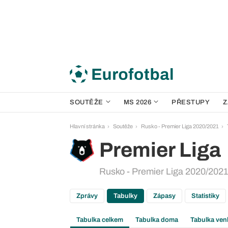
SOUTĚŽE
MS 2026
PŘESTUPY
Z
Hlavní stránka
Soutěže
Rusko - Premier Liga 2020/2021
Premier Liga
Rusko - Premier Liga 2020/2021 
Zprávy
Tabulky
Zápasy
Statistiky
Tabulka celkem
Tabulka doma
Tabulka ven