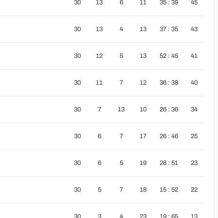
30
13
6
11
35 : 39
45
30
13
4
13
37 : 35
43
30
12
5
13
52 : 45
41
30
11
7
12
36 : 38
40
30
7
13
10
26 : 36
34
30
6
7
17
26 : 46
25
30
6
5
19
28 : 51
23
30
5
7
18
15 : 52
22
30
3
4
23
19 : 65
13