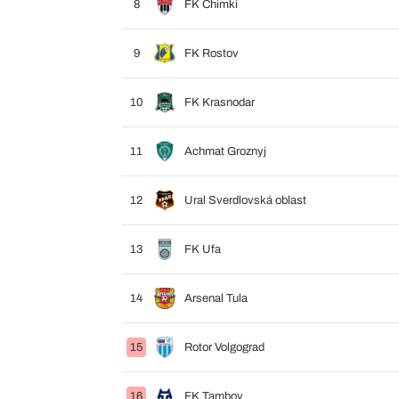
8
FK Chimki
9
FK Rostov
10
FK Krasnodar
11
Achmat Groznyj
12
Ural Sverdlovská oblast
13
FK Ufa
14
Arsenal Tula
15
Rotor Volgograd
16
FK Tambov