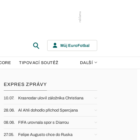
Můj EuroFotbal
CORE
TIPOVACÍ SOUTĚŽ
DALŠÍ
EXPRES ZPRÁVY
10.07.
Krasnodar ulovil záložníka Christiana
28.06.
Al Ahli dohodlo příchod Spercjana
08.06.
FIFA urovnala spor s Diarrou
27.05.
Felipe Augusto chce do Ruska