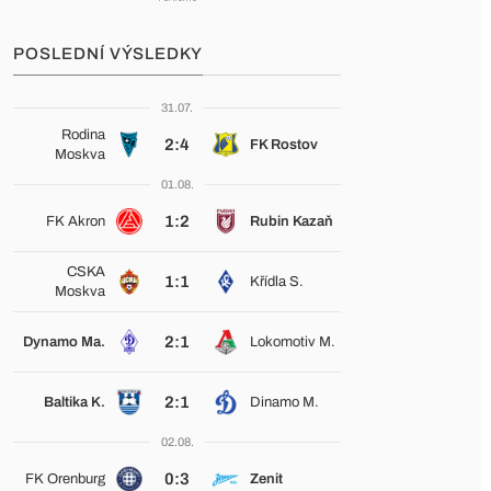
POSLEDNÍ VÝSLEDKY
31.07.
Rodina
2:4
FK Rostov
Moskva
01.08.
1:2
FK Akron
Rubin Kazaň
CSKA
1:1
Křídla S.
Moskva
2:1
Dynamo Ma.
Lokomotiv M.
2:1
Baltika K.
Dinamo M.
02.08.
0:3
FK Orenburg
Zenit