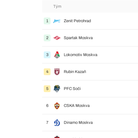
Tým
1
Zenit Petrohrad
2
Spartak Moskva
3
Lokomotiv Moskva
4
Rubin Kazaň
5
PFC Soči
6
CSKA Moskva
7
Dinamo Moskva