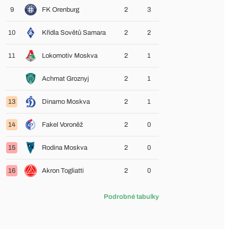
9
FK Orenburg
2
3
10
Křídla Sovětů Samara
2
2
11
Lokomotiv Moskva
2
1
Achmat Groznyj
2
1
13
Dinamo Moskva
2
1
14
Fakel Voroněž
2
0
15
Rodina Moskva
2
0
16
Akron Togliatti
2
0
Podrobné tabulky