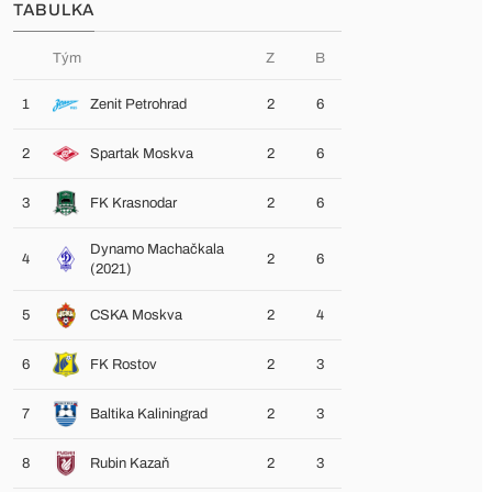
TABULKA
Tým
Z
B
1
Zenit Petrohrad
2
6
2
Spartak Moskva
2
6
3
FK Krasnodar
2
6
Dynamo Machačkala
4
2
6
(2021)
5
CSKA Moskva
2
4
6
FK Rostov
2
3
7
Baltika Kaliningrad
2
3
8
Rubin Kazaň
2
3