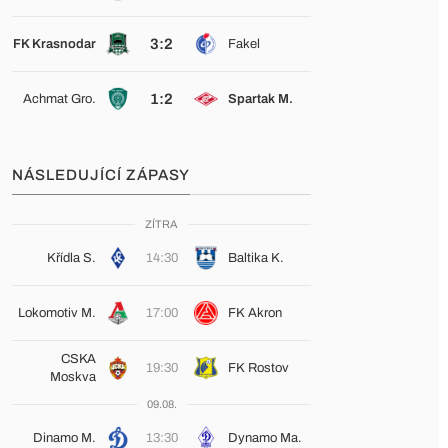
3:2
FK Krasnodar
Fakel
1:2
Achmat Gro.
Spartak M.
NÁSLEDUJÍCÍ ZÁPASY
ZÍTRA
Křídla S.
14:30
Baltika K.
Lokomotiv M.
17:00
FK Akron
CSKA
19:30
FK Rostov
Moskva
09.08.
Dinamo M.
13:30
Dynamo Ma.