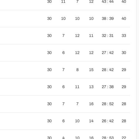
30
11
7
12
43 : 44
40
30
10
10
10
38 : 39
40
30
7
12
11
32 : 31
33
30
6
12
12
27 : 42
30
30
7
8
15
28 : 42
29
30
6
11
13
27 : 38
29
30
7
7
16
28 : 52
28
30
6
10
14
26 : 42
28
30
4
10
16
28 : 53
22