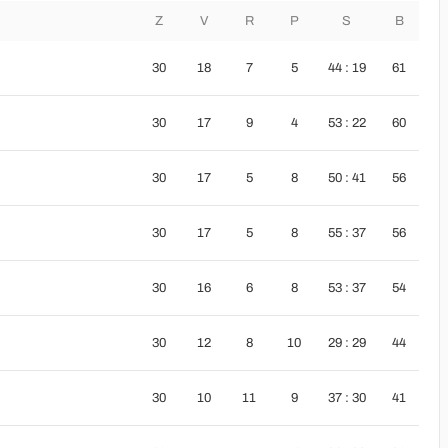
Z
V
R
P
S
B
30
18
7
5
44 : 19
61
30
17
9
4
53 : 22
60
30
17
5
8
50 : 41
56
30
17
5
8
55 : 37
56
30
16
6
8
53 : 37
54
30
12
8
10
29 : 29
44
30
10
11
9
37 : 30
41