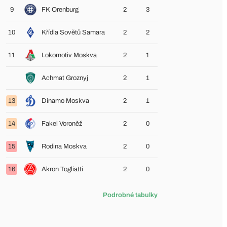
9
FK Orenburg
2
3
10
Křídla Sovětů Samara
2
2
11
Lokomotiv Moskva
2
1
Achmat Groznyj
2
1
13
Dinamo Moskva
2
1
14
Fakel Voroněž
2
0
15
Rodina Moskva
2
0
16
Akron Togliatti
2
0
Podrobné tabulky