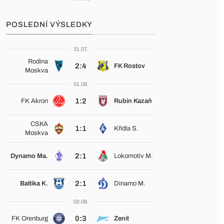
POSLEDNÍ VÝSLEDKY
31.07.
Rodina
2:4
FK Rostov
Moskva
01.08.
1:2
FK Akron
Rubin Kazaň
CSKA
1:1
Křídla S.
Moskva
2:1
Dynamo Ma.
Lokomotiv M.
2:1
Baltika K.
Dinamo M.
02.08.
0:3
FK Orenburg
Zenit