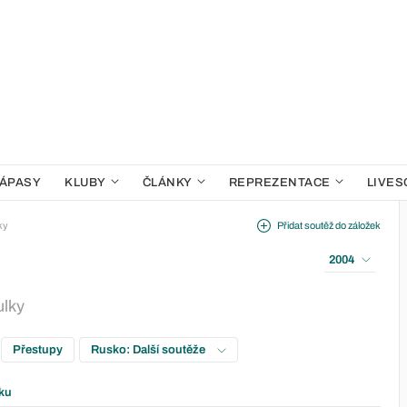
ÁPASY
KLUBY
ČLÁNKY
REPREZENTACE
LIVES
ky
Přidat soutěž do záložek
2004
ulky
Přestupy
Rusko: Další soutěže
ku