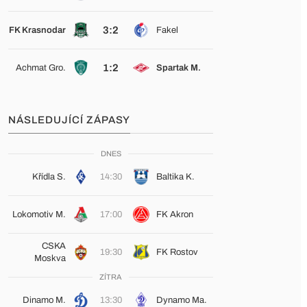
3:2
FK Krasnodar
Fakel
1:2
Achmat Gro.
Spartak M.
NÁSLEDUJÍCÍ ZÁPASY
DNES
Křídla S.
14:30
Baltika K.
Lokomotiv M.
17:00
FK Akron
CSKA
19:30
FK Rostov
Moskva
ZÍTRA
Dinamo M.
13:30
Dynamo Ma.