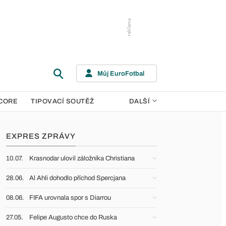
Můj EuroFotbal
CORE
TIPOVACÍ SOUTĚŽ
DALŠÍ
EXPRES ZPRÁVY
10.07.
Krasnodar ulovil záložníka Christiana
28.06.
Al Ahli dohodlo příchod Spercjana
08.06.
FIFA urovnala spor s Diarrou
27.05.
Felipe Augusto chce do Ruska