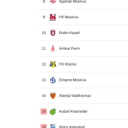
8
Spartak Moskva
9
FK Moskva
10
Rubin Kazaň
11
Amkar Perm
12
FK Rostov
13
Dinamo Moskva
14
Alanija Vladikavkaz
15
Kubaň Krasnodar
16
Rotor Volgograd