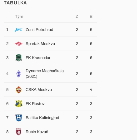
TABULKA
Tým
Z
B
1
Zenit Petrohrad
2
6
2
Spartak Moskva
2
6
3
FK Krasnodar
2
6
Dynamo Machačkala
4
2
6
(2021)
5
CSKA Moskva
2
4
6
FK Rostov
2
3
7
Baltika Kaliningrad
2
3
8
Rubin Kazaň
2
3