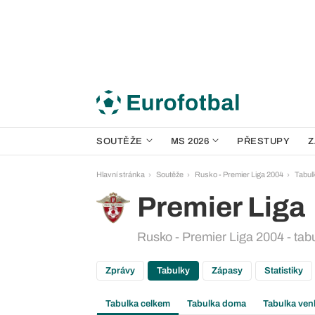
SOUTĚŽE
MS 2026
PŘESTUPY
Z
Hlavní stránka
Soutěže
Rusko - Premier Liga 2004
Tabul
Premier Liga
Rusko - Premier Liga 2004 - tab
Zprávy
Tabulky
Zápasy
Statistiky
Tabulka celkem
Tabulka doma
Tabulka ven