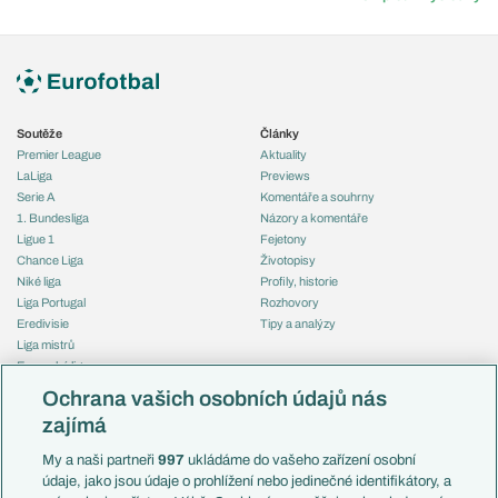
Soutěže
Články
Premier League
Aktuality
LaLiga
Previews
Serie A
Komentáře a souhrny
1. Bundesliga
Názory a komentáře
Ligue 1
Fejetony
Chance Liga
Životopisy
Niké liga
Profily, historie
Liga Portugal
Rozhovory
Eredivisie
Tipy a analýzy
Liga mistrů
Evropská liga
Reprezentace
Konferenční liga
Česko
Ochrana vašich osobních údajů nás
Mistrovství světa
Slovensko
zajímá
Liga národů
Anglie
Francie
My a naši partneři
997
ukládáme do vašeho zařízení osobní
Témata
Itálie
údaje, jako jsou údaje o prohlížení nebo jedinečné identifikátory, a
Představení týmů MS
Německo