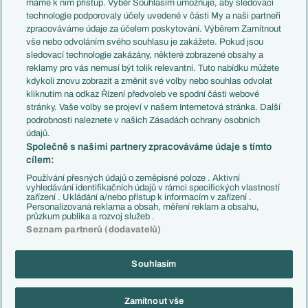
máme k nim přístup. Výběr Souhlasím umožňuje, aby sledovací
EuroSkauting
Španělsko
technologie podporovaly účely uvedené v části My a naši partneři
PL v kostce
Argentina
zpracováváme údaje za účelem poskytování. Výběrem Zamítnout
Evropské koeficienty
Brazílie
vše nebo odvoláním svého souhlasu je zakážete. Pokud jsou
Přestupy
sledovací technologie zakázány, některé zobrazené obsahy a
Přestupové spekulace
reklamy pro vás nemusí být tolik relevantní. Tuto nabídku můžete
Přestupy
Zranění
kdykoli znovu zobrazit a změnit své volby nebo souhlas odvolat
Zápasy
kliknutím na odkaz Řízení předvoleb ve spodní části webové
Livescore
stránky. Vaše volby se projeví v našem Internetová stránka. Další
Kluby
Tipovací soutěž
podrobnosti naleznete v našich Zásadách ochrany osobních
Arsenal FC
Fotbal TV
údajů.
Chelsea FC
Společně s našimi partnery zpracováváme údaje s tímto
Manchester United
cílem:
AC Milán
Juventus FC
Používání přesných údajů o zeměpisné poloze . Aktivní
Bayern Mnichov
vyhledávání identifikačních údajů v rámci specifických vlastností
zařízení . Ukládání a/nebo přístup k informacím v zařízení .
FC Barcelona
Personalizovaná reklama a obsah, měření reklam a obsahu,
Real Madrid
průzkum publika a rozvoj služeb .
Seznam partnerů (dodavatelů)
Souhlasím
Copyright © 2001-2026 EuroFotbal.cz. Využíváme zpravodajství ČTK.
RSS
Podmínky užití
Informace o zpracování osobních údajů
Zamítnout vše