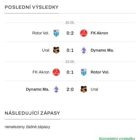
POSLEDNÍ VÝSLEDKY
20.05.
0:2
Rotor Vol.
FK Akron
0:1
Ural
Dynamo Ma.
23.05.
0:1
FK Akron
Rotor Vol.
2:0
Dynamo Ma.
Ural
NÁSLEDUJÍCÍ ZÁPASY
nenalezeny žádné zápasy
Kompletní výsledky