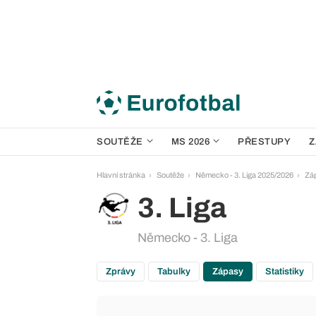
SOUTĚŽE
MS 2026
PŘESTUPY
Z
Hlavní stránka
Soutěže
Německo - 3. Liga 2025/2026
Zá
3. Liga
Německo - 3. Liga
Zprávy
Tabulky
Zápasy
Statistiky