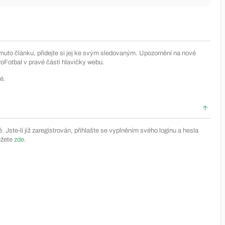
muto článku, přidejte si jej ke svým sledovaným. Upozornění na nové
Fotbal v pravé části hlavičky webu.
é.
Jste-li již zaregistrován, přihlašte se vyplněním svého loginu a hesla
ůžete
zde
.