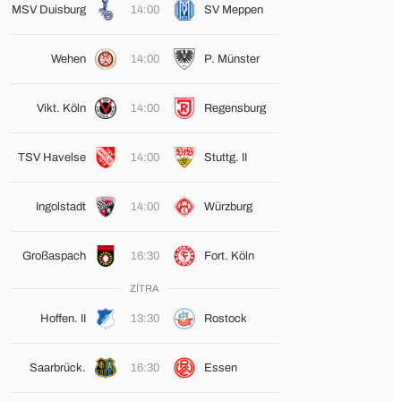
MSV Duisburg
14:00
SV Meppen
Wehen
14:00
P. Münster
Vikt. Köln
14:00
Regensburg
TSV Havelse
14:00
Stuttg. II
Ingolstadt
14:00
Würzburg
Großaspach
16:30
Fort. Köln
ZÍTRA
Hoffen. II
13:30
Rostock
Saarbrück.
16:30
Essen