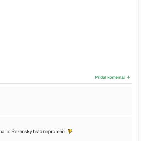
Přidat komentář
penaltě. Řezenský hráč neproměnil