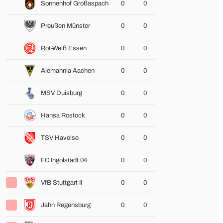
Sonnenhof Großaspach
0
0
Preußen Münster
0
0
Rot-Weiß Essen
0
0
Alemannia Aachen
0
0
MSV Duisburg
0
0
Hansa Rostock
0
0
TSV Havelse
0
0
FC Ingolstadt 04
0
0
VfB Stuttgart II
0
0
Jahn Regensburg
0
0