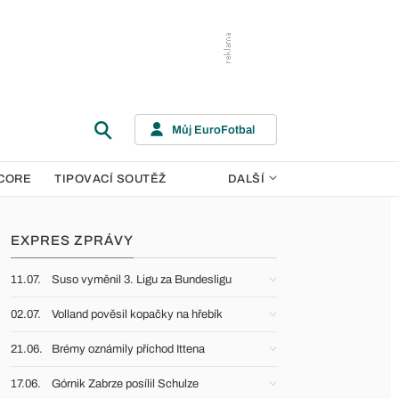
Můj EuroFotbal
CORE
TIPOVACÍ SOUTĚŽ
DALŠÍ
EXPRES ZPRÁVY
11.07.
Suso vyměnil 3. Ligu za Bundesligu
02.07.
Volland pověsil kopačky na hřebík
21.06.
Brémy oznámily příchod Ittena
17.06.
Górnik Zabrze posílil Schulze