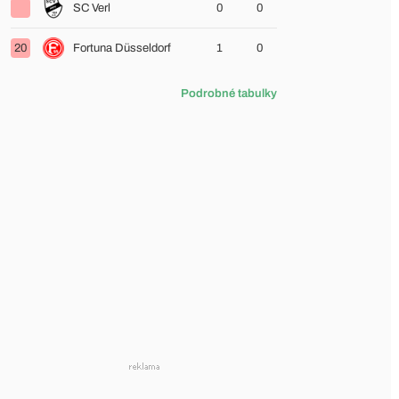
SC Verl
0
0
20
Fortuna Düsseldorf
1
0
Podrobné tabulky