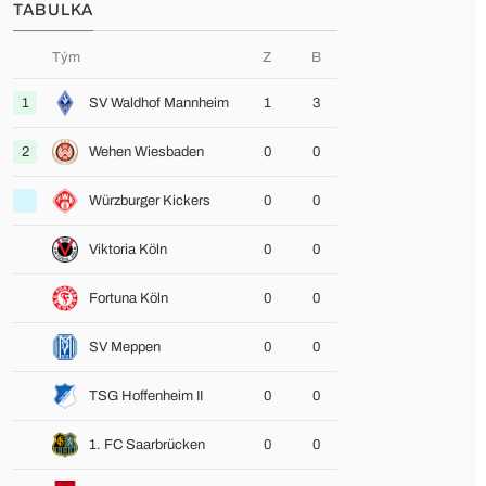
TABULKA
Tým
Z
B
1
SV Waldhof Mannheim
1
3
2
Wehen Wiesbaden
0
0
Würzburger Kickers
0
0
Viktoria Köln
0
0
Fortuna Köln
0
0
SV Meppen
0
0
TSG Hoffenheim II
0
0
1. FC Saarbrücken
0
0