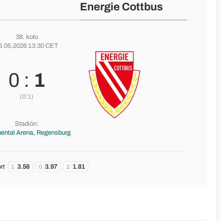
Energie Cottbus
38. kolo
6.05.2026 13:30 CET
0 :
1
(0:1)
Stadión:
nental Arena, Regensburg
rt
3.56
3.97
1.81
1
0
2