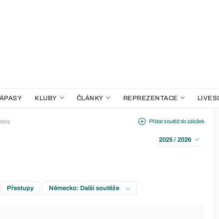
ÁPASY
KLUBY
ČLÁNKY
REPREZENTACE
LIVES
pasy
Přidat soutěž do záložek
2025 / 2026
Přestupy
Německo: Další soutěže