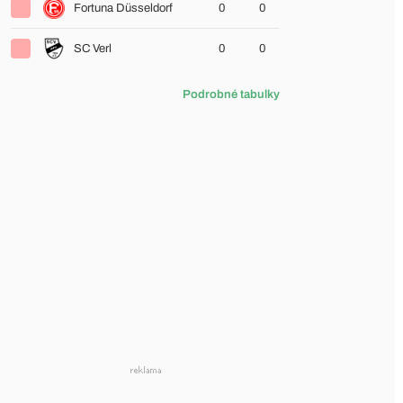
Fortuna Düsseldorf
0
0
SC Verl
0
0
Podrobné tabulky