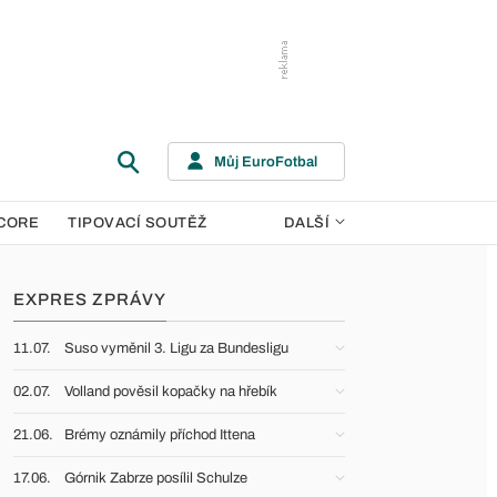
Můj EuroFotbal
CORE
TIPOVACÍ SOUTĚŽ
DALŠÍ
EXPRES ZPRÁVY
11.07.
Suso vyměnil 3. Ligu za Bundesligu
02.07.
Volland pověsil kopačky na hřebík
21.06.
Brémy oznámily příchod Ittena
17.06.
Górnik Zabrze posílil Schulze