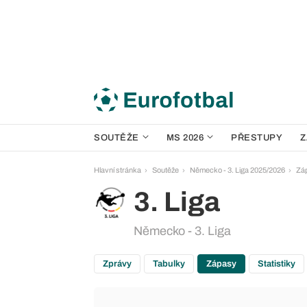
SOUTĚŽE
MS 2026
PŘESTUPY
Z
Hlavní stránka
Soutěže
Německo - 3. Liga 2025/2026
Zá
3. Liga
Německo - 3. Liga
Zprávy
Tabulky
Zápasy
Statistiky