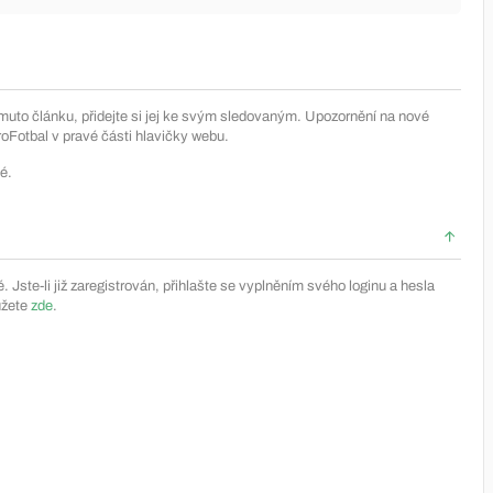
muto článku, přidejte si jej ke svým sledovaným. Upozornění na nové
Fotbal v pravé části hlavičky webu.
é.
Jste-li již zaregistrován, přihlašte se vyplněním svého loginu a hesla
ůžete
zde
.