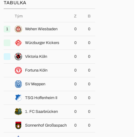
TABULKA
Tým
Z
B
1
Wehen Wiesbaden
0
0
Würzburger Kickers
0
0
Viktoria Köln
0
0
Fortuna Köln
0
0
SV Meppen
0
0
TSG Hoffenheim II
0
0
1. FC Saarbrücken
0
0
Sonnenhof Großaspach
0
0