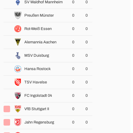
SV Waldhof Mannheim
0
0
Preußen Münster
0
0
Rot-Weiß Essen
0
0
Alemannia Aachen
0
0
MSV Duisburg
0
0
Hansa Rostock
0
0
TSV Havelse
0
0
FC Ingolstadt 04
0
0
VfB Stuttgart II
0
0
Jahn Regensburg
0
0