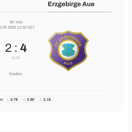
Erzgebirge Aue
38. kolo
6.05.2026 13:30 CET
2 :
4
(1:2)
Stadión:
rt
2.76
3.90
2.15
1
0
2