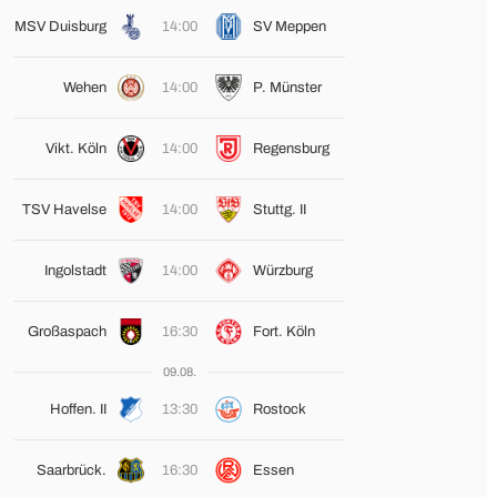
MSV Duisburg
14:00
SV Meppen
Wehen
14:00
P. Münster
Vikt. Köln
14:00
Regensburg
TSV Havelse
14:00
Stuttg. II
Ingolstadt
14:00
Würzburg
Großaspach
16:30
Fort. Köln
09.08.
Hoffen. II
13:30
Rostock
Saarbrück.
16:30
Essen