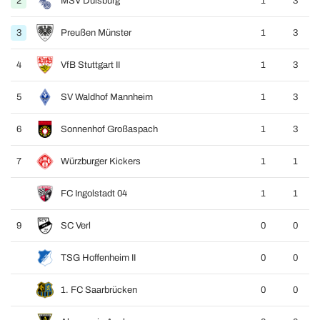
2
MSV Duisburg
1
3
3
Preußen Münster
1
3
4
VfB Stuttgart II
1
3
5
SV Waldhof Mannheim
1
3
6
Sonnenhof Großaspach
1
3
7
Würzburger Kickers
1
1
FC Ingolstadt 04
1
1
9
SC Verl
0
0
TSG Hoffenheim II
0
0
1. FC Saarbrücken
0
0