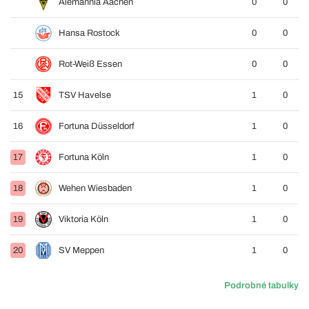
Alemannia Aachen
0
0
Hansa Rostock
0
0
Rot-Weiß Essen
0
0
15
TSV Havelse
1
0
16
Fortuna Düsseldorf
1
0
17
Fortuna Köln
1
0
18
Wehen Wiesbaden
1
0
19
Viktoria Köln
1
0
20
SV Meppen
1
0
Podrobné tabulky