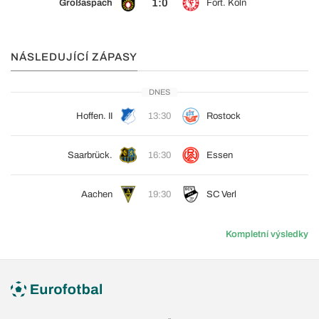
1:0
Großaspach
Fort. Köln
NÁSLEDUJÍCÍ ZÁPASY
DNES
Hoffen. II
13:30
Rostock
Saarbrück.
16:30
Essen
Aachen
19:30
SC Verl
Kompletní výsledky