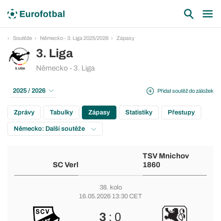
Soutěže
Německo - 3. Liga 2025/2026
Zápasy
3. Liga
Německo - 3. Liga
2025 / 2026
Přidat soutěž do záložek
Zprávy
Tabulky
Zápasy
Statistiky
Přestupy
Německo: Další soutěže
TSV Mnichov
SC Verl
1860
38. kolo
16.05.2026 13:30 CET
3
: 0