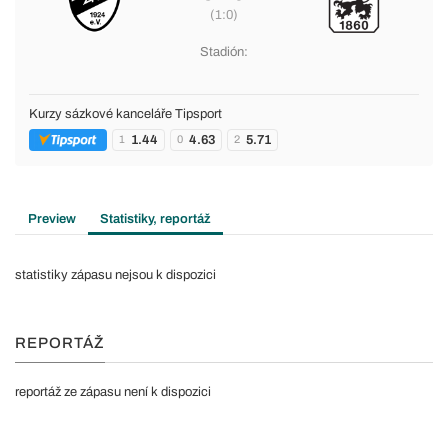
(1:0)
Stadión:
Kurzy sázkové kanceláře Tipsport
1.44
4.63
5.71
1
0
2
Preview
Statistiky, reportáž
statistiky zápasu nejsou k dispozici
REPORTÁŽ
reportáž ze zápasu není k dispozici