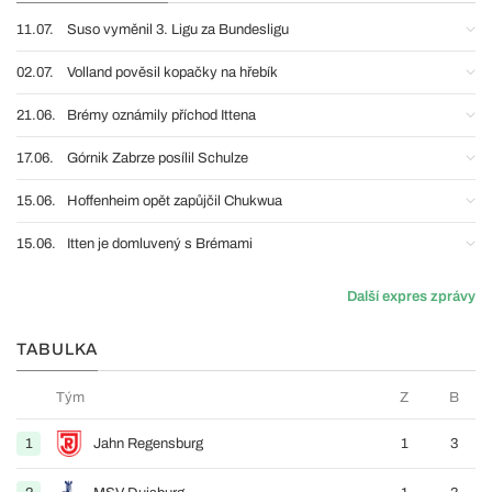
11.07.
Suso vyměnil 3. Ligu za Bundesligu
02.07.
Volland pověsil kopačky na hřebík
21.06.
Brémy oznámily příchod Ittena
17.06.
Górnik Zabrze posílil Schulze
15.06.
Hoffenheim opět zapůjčil Chukwua
15.06.
Itten je domluvený s Brémami
Další expres zprávy
TABULKA
Tým
Z
B
1
Jahn Regensburg
1
3