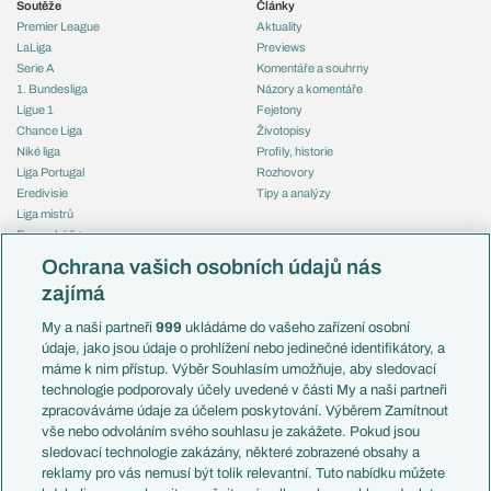
Soutěže
Články
Premier League
Aktuality
LaLiga
Previews
Serie A
Komentáře a souhrny
1. Bundesliga
Názory a komentáře
Ligue 1
Fejetony
Chance Liga
Životopisy
Niké liga
Profily, historie
Liga Portugal
Rozhovory
Eredivisie
Tipy a analýzy
Liga mistrů
Evropská liga
Reprezentace
Konferenční liga
Česko
Ochrana vašich osobních údajů nás
Mistrovství světa
Slovensko
zajímá
Liga národů
Anglie
Francie
My a naši partneři
999
ukládáme do vašeho zařízení osobní
Témata
Itálie
údaje, jako jsou údaje o prohlížení nebo jedinečné identifikátory, a
Představení týmů MS
Německo
máme k nim přístup. Výběr Souhlasím umožňuje, aby sledovací
EuroSkauting
Španělsko
technologie podporovaly účely uvedené v části My a naši partneři
PL v kostce
Argentina
zpracováváme údaje za účelem poskytování. Výběrem Zamítnout
Evropské koeficienty
Brazílie
vše nebo odvoláním svého souhlasu je zakážete. Pokud jsou
Přestupy
sledovací technologie zakázány, některé zobrazené obsahy a
Přestupové spekulace
reklamy pro vás nemusí být tolik relevantní. Tuto nabídku můžete
Přestupy
Zranění