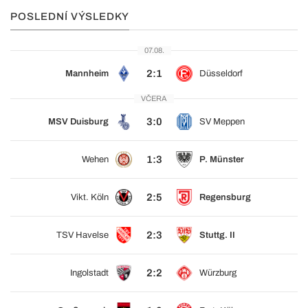
POSLEDNÍ VÝSLEDKY
07.08.
2:1
Mannheim
Düsseldorf
VČERA
3:0
MSV Duisburg
SV Meppen
1:3
Wehen
P. Münster
2:5
Vikt. Köln
Regensburg
2:3
TSV Havelse
Stuttg. II
2:2
Ingolstadt
Würzburg