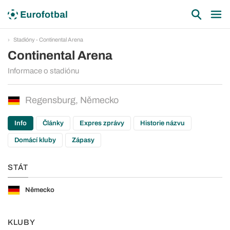
Stadióny - Continental Arena
Continental Arena
Informace o stadiónu
Regensburg, Německo
Info
Články
Expres zprávy
Historie názvu
Domácí kluby
Zápasy
STÁT
Německo
KLUBY