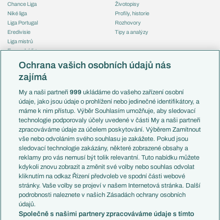
Chance Liga
Životopisy
Niké liga
Profily, historie
Liga Portugal
Rozhovory
Eredivisie
Tipy a analýzy
Liga mistrů
Evropská liga
Reprezentace
Konferenční liga
Česko
Ochrana vašich osobních údajů nás
Mistrovství světa
Slovensko
zajímá
Liga národů
Anglie
Francie
My a naši partneři
999
ukládáme do vašeho zařízení osobní
Témata
Itálie
údaje, jako jsou údaje o prohlížení nebo jedinečné identifikátory, a
Představení týmů MS
Německo
máme k nim přístup. Výběr Souhlasím umožňuje, aby sledovací
EuroSkauting
Španělsko
technologie podporovaly účely uvedené v části My a naši partneři
PL v kostce
Argentina
zpracováváme údaje za účelem poskytování. Výběrem Zamítnout
Evropské koeficienty
Brazílie
vše nebo odvoláním svého souhlasu je zakážete. Pokud jsou
Přestupy
sledovací technologie zakázány, některé zobrazené obsahy a
Přestupové spekulace
reklamy pro vás nemusí být tolik relevantní. Tuto nabídku můžete
Přestupy
Zranění
kdykoli znovu zobrazit a změnit své volby nebo souhlas odvolat
Zápasy
kliknutím na odkaz Řízení předvoleb ve spodní části webové
Livescore
stránky. Vaše volby se projeví v našem Internetová stránka. Další
Kluby
Tipovací soutěž
podrobnosti naleznete v našich Zásadách ochrany osobních
Arsenal FC
Fotbal TV
údajů.
Chelsea FC
Společně s našimi partnery zpracováváme údaje s tímto
Manchester United