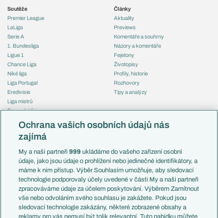
Soutěže
Články
Premier League
Aktuality
LaLiga
Previews
Serie A
Komentáře a souhrny
1. Bundesliga
Názory a komentáře
Ligue 1
Fejetony
Chance Liga
Životopisy
Niké liga
Profily, historie
Liga Portugal
Rozhovory
Eredivisie
Tipy a analýzy
Liga mistrů
Evropská liga
Reprezentace
Konferenční liga
Česko
Ochrana vašich osobních údajů nás
Mistrovství světa
Slovensko
zajímá
Liga národů
Anglie
Francie
My a naši partneři
999
ukládáme do vašeho zařízení osobní
Témata
Itálie
údaje, jako jsou údaje o prohlížení nebo jedinečné identifikátory, a
Představení týmů MS
Německo
máme k nim přístup. Výběr Souhlasím umožňuje, aby sledovací
EuroSkauting
Španělsko
technologie podporovaly účely uvedené v části My a naši partneři
PL v kostce
Argentina
zpracováváme údaje za účelem poskytování. Výběrem Zamítnout
Evropské koeficienty
Brazílie
vše nebo odvoláním svého souhlasu je zakážete. Pokud jsou
Přestupy
sledovací technologie zakázány, některé zobrazené obsahy a
Přestupové spekulace
reklamy pro vás nemusí být tolik relevantní. Tuto nabídku můžete
Přestupy