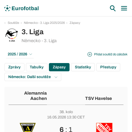
Soutěže
Německo - 3. Liga 2025/2026
Zápasy
3. Liga
Německo - 3. Liga
2025 / 2026
Přidat soutěž do záložek
Zprávy
Tabulky
Zápasy
Statistiky
Přestupy
Německo: Další soutěže
Alemannia
Aachen
TSV Havelse
38. kolo
16.05.2026 13:30 CET
6
: 1