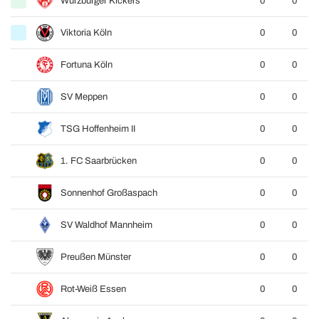
Würzburger Kickers
0
0
Viktoria Köln
0
0
Fortuna Köln
0
0
SV Meppen
0
0
TSG Hoffenheim II
0
0
1. FC Saarbrücken
0
0
Sonnenhof Großaspach
0
0
SV Waldhof Mannheim
0
0
Preußen Münster
0
0
Rot-Weiß Essen
0
0