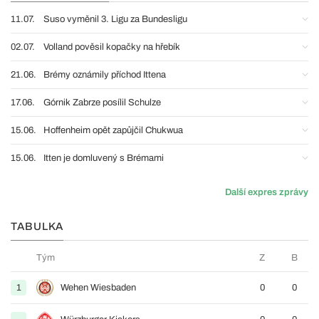
11.07.
Suso vyměnil 3. Ligu za Bundesligu
02.07.
Volland pověsil kopačky na hřebík
21.06.
Brémy oznámily příchod Ittena
17.06.
Górnik Zabrze posílil Schulze
15.06.
Hoffenheim opět zapůjčil Chukwua
15.06.
Itten je domluvený s Brémami
Další expres zprávy
TABULKA
Tým
Z
B
1
Wehen Wiesbaden
0
0