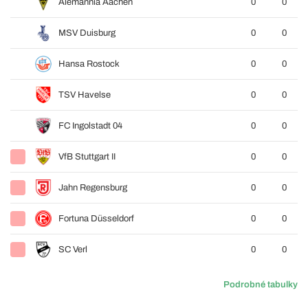
Alemannia Aachen
0
0
MSV Duisburg
0
0
Hansa Rostock
0
0
TSV Havelse
0
0
FC Ingolstadt 04
0
0
VfB Stuttgart II
0
0
Jahn Regensburg
0
0
Fortuna Düsseldorf
0
0
SC Verl
0
0
Podrobné tabulky