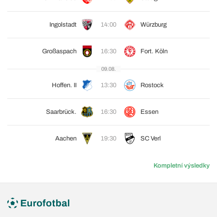
Ingolstadt
14:00
Würzburg
Großaspach
16:30
Fort. Köln
09.08.
Hoffen. II
13:30
Rostock
Saarbrück.
16:30
Essen
Aachen
19:30
SC Verl
Kompletní výsledky