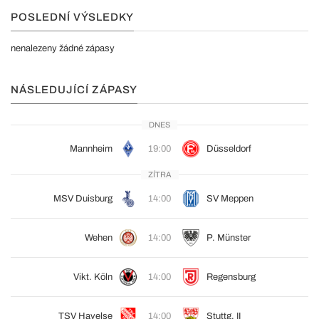
POSLEDNÍ VÝSLEDKY
nenalezeny žádné zápasy
NÁSLEDUJÍCÍ ZÁPASY
DNES
Mannheim
19:00
Düsseldorf
ZÍTRA
MSV Duisburg
14:00
SV Meppen
Wehen
14:00
P. Münster
Vikt. Köln
14:00
Regensburg
TSV Havelse
14:00
Stuttg. II