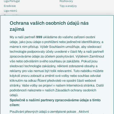
Liga Portugal
Rozhovory
Eredivisie
Tipy a analýzy
Liga mistrů
Evropská liga
Reprezentace
Konferenční liga
Česko
Ochrana vašich osobních údajů nás
Mistrovství světa
Slovensko
zajímá
Liga národů
Anglie
Francie
My a naši partneři
999
ukládáme do vašeho zařízení osobní
Témata
Itálie
údaje, jako jsou údaje o prohlížení nebo jedinečné identifikátory, a
Představení týmů MS
Německo
máme k nim přístup. Výběr Souhlasím umožňuje, aby sledovací
EuroSkauting
Španělsko
technologie podporovaly účely uvedené v části My a naši partneři
PL v kostce
Argentina
zpracováváme údaje za účelem poskytování. Výběrem Zamítnout
Evropské koeficienty
Brazílie
vše nebo odvoláním svého souhlasu je zakážete. Pokud jsou
Přestupy
sledovací technologie zakázány, některé zobrazené obsahy a
Přestupové spekulace
reklamy pro vás nemusí být tolik relevantní. Tuto nabídku můžete
Přestupy
Zranění
kdykoli znovu zobrazit a změnit své volby nebo souhlas odvolat
Zápasy
kliknutím na odkaz Řízení předvoleb ve spodní části webové
Livescore
stránky. Vaše volby se projeví v našem Internetová stránka. Další
Kluby
Tipovací soutěž
podrobnosti naleznete v našich Zásadách ochrany osobních
Arsenal FC
Fotbal TV
údajů.
Chelsea FC
Společně s našimi partnery zpracováváme údaje s tímto
Manchester United
cílem:
AC Milán
Juventus FC
Používání přesných údajů o zeměpisné poloze . Aktivní