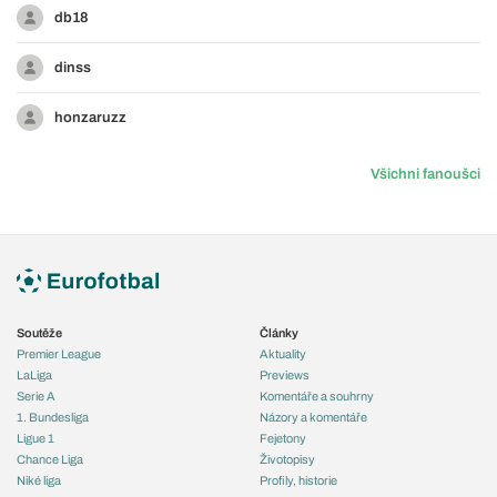
db18
dinss
honzaruzz
Všichni fanoušci
Soutěže
Články
Premier League
Aktuality
LaLiga
Previews
Serie A
Komentáře a souhrny
1. Bundesliga
Názory a komentáře
Ligue 1
Fejetony
Chance Liga
Životopisy
Niké liga
Profily, historie