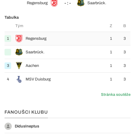
- : -
Regensburg
Saarbrück.
Tabulka
Tým
Z
B
1
Regensburg
1
3
Saarbrück.
1
3
3
Aachen
1
3
4
MSV Duisburg
1
3
Stránka soutěže
FANOUŠCI KLUBU
DidusIneptus