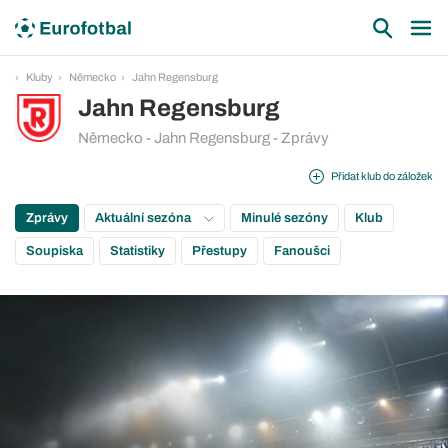
Kluby
Německo
Jahn Regensburg
Jahn Regensburg
Německo - Jahn Regensburg - Zprávy
Přidat klub do záložek
Zprávy
Aktuální sezóna
Minulé sezóny
Klub
Soupiska
Statistiky
Přestupy
Fanoušci