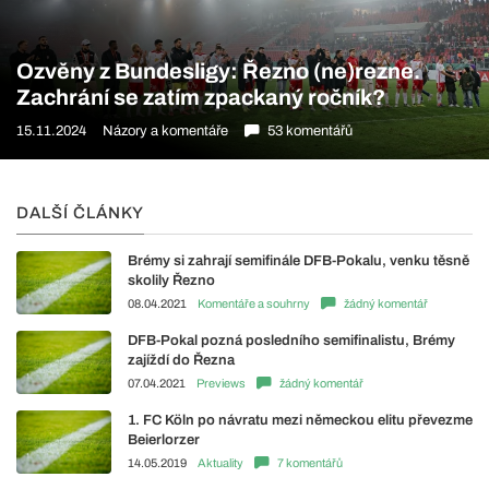
Ozvěny z Bundesligy: Řezno (ne)rezne.
Zachrání se zatím zpackaný ročník?
15.11.2024
Názory a komentáře
53 komentářů
DALŠÍ ČLÁNKY
Brémy si zahrají semifinále DFB-Pokalu, venku těsně
skolily Řezno
08.04.2021
Komentáře a souhrny
žádný komentář
DFB-Pokal pozná posledního semifinalistu, Brémy
zajíždí do Řezna
07.04.2021
Previews
žádný komentář
1. FC Köln po návratu mezi německou elitu převezme
Beierlorzer
14.05.2019
Aktuality
7 komentářů