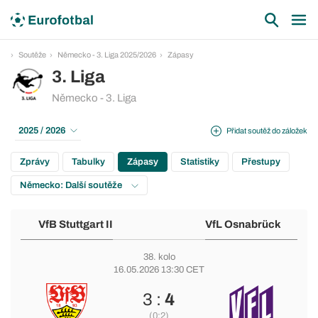
Soutěže
Německo - 3. Liga 2025/2026
Zápasy
3. Liga
Německo - 3. Liga
2025 / 2026
Přidat soutěž do záložek
Zprávy
Tabulky
Zápasy
Statistiky
Přestupy
Německo: Další soutěže
VfB Stuttgart II
VfL Osnabrück
38. kolo
16.05.2026 13:30 CET
3 :
4
(0:2)