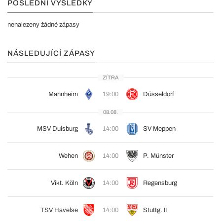
POSLEDNÍ VÝSLEDKY
nenalezeny žádné zápasy
NÁSLEDUJÍCÍ ZÁPASY
ZÍTRA
Mannheim
19:00
Düsseldorf
08.08.
MSV Duisburg
14:00
SV Meppen
Wehen
14:00
P. Münster
Vikt. Köln
14:00
Regensburg
TSV Havelse
14:00
Stuttg. II