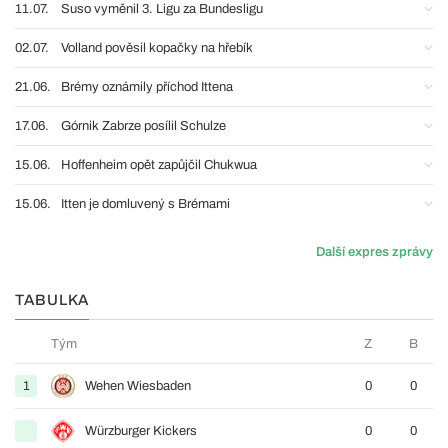
11.07.
Suso vyměnil 3. Ligu za Bundesligu
02.07.
Volland pověsil kopačky na hřebík
21.06.
Brémy oznámily příchod Ittena
17.06.
Górnik Zabrze posílil Schulze
15.06.
Hoffenheim opět zapůjčil Chukwua
15.06.
Itten je domluvený s Brémami
Další expres zprávy
TABULKA
Tým
Z
B
1
Wehen Wiesbaden
0
0
Würzburger Kickers
0
0