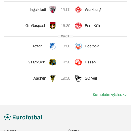
Ingolstadt
14:00
Würzburg
Großaspach
16:30
Fort. Köln
09.08.
Hoffen. II
13:30
Rostock
Saarbrück.
16:30
Essen
Aachen
19:30
SC Verl
Kompletní výsledky
Soutěže
Články