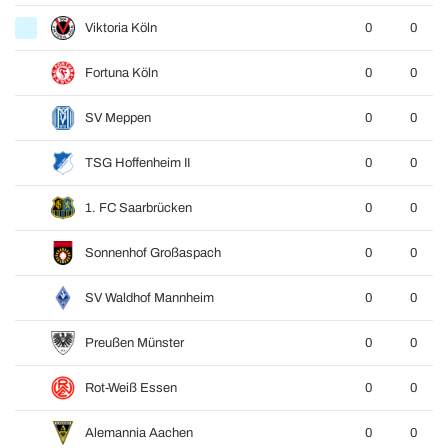
Viktoria Köln
0
0
Fortuna Köln
0
0
SV Meppen
0
0
TSG Hoffenheim II
0
0
1. FC Saarbrücken
0
0
Sonnenhof Großaspach
0
0
SV Waldhof Mannheim
0
0
Preußen Münster
0
0
Rot-Weiß Essen
0
0
Alemannia Aachen
0
0