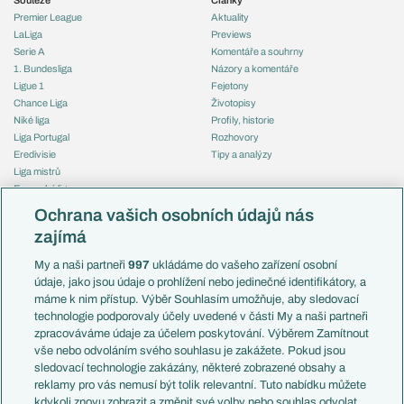
Premier League
Aktuality
LaLiga
Previews
Serie A
Komentáře a souhrny
1. Bundesliga
Názory a komentáře
Ligue 1
Fejetony
Chance Liga
Životopisy
Niké liga
Profily, historie
Liga Portugal
Rozhovory
Eredivisie
Tipy a analýzy
Liga mistrů
Evropská liga
Reprezentace
Konferenční liga
Česko
Ochrana vašich osobních údajů nás
Mistrovství světa
Slovensko
zajímá
Liga národů
Anglie
Francie
My a naši partneři
997
ukládáme do vašeho zařízení osobní
Témata
Itálie
údaje, jako jsou údaje o prohlížení nebo jedinečné identifikátory, a
Představení týmů MS
Německo
máme k nim přístup. Výběr Souhlasím umožňuje, aby sledovací
EuroSkauting
Španělsko
technologie podporovaly účely uvedené v části My a naši partneři
PL v kostce
Argentina
zpracováváme údaje za účelem poskytování. Výběrem Zamítnout
Evropské koeficienty
Brazílie
vše nebo odvoláním svého souhlasu je zakážete. Pokud jsou
Přestupy
sledovací technologie zakázány, některé zobrazené obsahy a
Přestupové spekulace
reklamy pro vás nemusí být tolik relevantní. Tuto nabídku můžete
Přestupy
Zranění
kdykoli znovu zobrazit a změnit své volby nebo souhlas odvolat