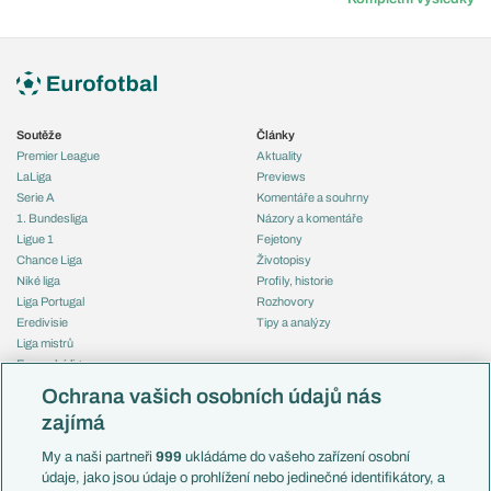
Soutěže
Články
Premier League
Aktuality
LaLiga
Previews
Serie A
Komentáře a souhrny
1. Bundesliga
Názory a komentáře
Ligue 1
Fejetony
Chance Liga
Životopisy
Niké liga
Profily, historie
Liga Portugal
Rozhovory
Eredivisie
Tipy a analýzy
Liga mistrů
Evropská liga
Reprezentace
Konferenční liga
Česko
Ochrana vašich osobních údajů nás
Mistrovství světa
Slovensko
zajímá
Liga národů
Anglie
Francie
My a naši partneři
999
ukládáme do vašeho zařízení osobní
Témata
Itálie
údaje, jako jsou údaje o prohlížení nebo jedinečné identifikátory, a