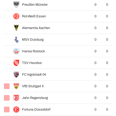
Preußen Münster
0
0
Rot-Weiß Essen
0
0
Alemannia Aachen
0
0
MSV Duisburg
0
0
Hansa Rostock
0
0
TSV Havelse
0
0
FC Ingolstadt 04
0
0
VfB Stuttgart II
0
0
Jahn Regensburg
0
0
Fortuna Düsseldorf
0
0