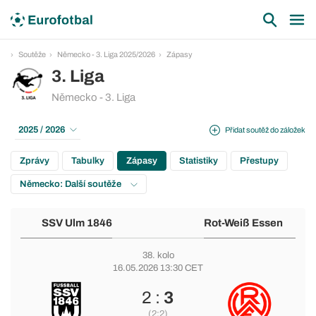
Soutěže
Německo - 3. Liga 2025/2026
Zápasy
3. Liga
Německo - 3. Liga
2025 / 2026
Přidat soutěž do záložek
Zprávy
Tabulky
Zápasy
Statistiky
Přestupy
Německo: Další soutěže
SSV Ulm 1846
Rot-Weiß Essen
38. kolo
16.05.2026 13:30 CET
2 :
3
(2:2)