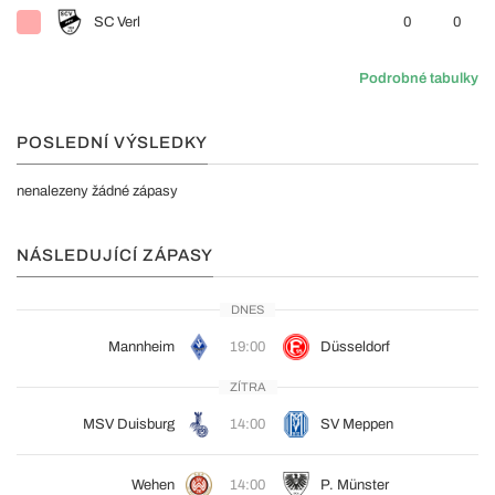
SC Verl
0
0
Podrobné tabulky
POSLEDNÍ VÝSLEDKY
nenalezeny žádné zápasy
NÁSLEDUJÍCÍ ZÁPASY
DNES
Mannheim
19:00
Düsseldorf
ZÍTRA
MSV Duisburg
14:00
SV Meppen
Wehen
14:00
P. Münster