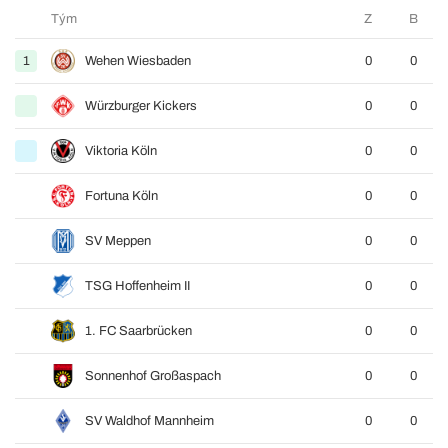
Tým
Z
B
1
Wehen Wiesbaden
0
0
Würzburger Kickers
0
0
Viktoria Köln
0
0
Fortuna Köln
0
0
SV Meppen
0
0
TSG Hoffenheim II
0
0
1. FC Saarbrücken
0
0
Sonnenhof Großaspach
0
0
SV Waldhof Mannheim
0
0