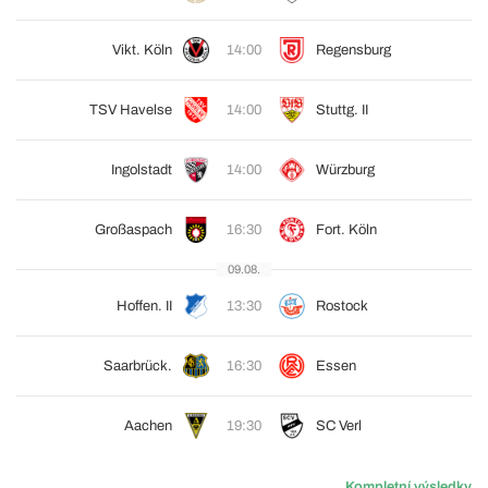
Vikt. Köln
14:00
Regensburg
TSV Havelse
14:00
Stuttg. II
Ingolstadt
14:00
Würzburg
Großaspach
16:30
Fort. Köln
09.08.
Hoffen. II
13:30
Rostock
Saarbrück.
16:30
Essen
Aachen
19:30
SC Verl
Kompletní výsledky