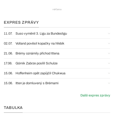
EXPRES ZPRÁVY
11.07.
Suso vyměnil 3. Ligu za Bundesligu
02.07.
Volland pověsil kopačky na hřebík
21.06.
Brémy oznámily příchod Ittena
17.06.
Górnik Zabrze posílil Schulze
15.06.
Hoffenheim opět zapůjčil Chukwua
15.06.
Itten je domluvený s Brémami
Další expres zprávy
TABULKA