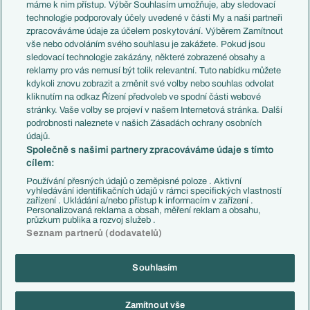
Představení týmů MS
Německo
máme k nim přístup. Výběr Souhlasím umožňuje, aby sledovací
EuroSkauting
Španělsko
technologie podporovaly účely uvedené v části My a naši partneři
PL v kostce
Argentina
zpracováváme údaje za účelem poskytování. Výběrem Zamítnout
Evropské koeficienty
Brazílie
vše nebo odvoláním svého souhlasu je zakážete. Pokud jsou
Přestupy
sledovací technologie zakázány, některé zobrazené obsahy a
Přestupové spekulace
reklamy pro vás nemusí být tolik relevantní. Tuto nabídku můžete
Přestupy
Zranění
kdykoli znovu zobrazit a změnit své volby nebo souhlas odvolat
Zápasy
kliknutím na odkaz Řízení předvoleb ve spodní části webové
Livescore
stránky. Vaše volby se projeví v našem Internetová stránka. Další
Kluby
Tipovací soutěž
podrobnosti naleznete v našich Zásadách ochrany osobních
Arsenal FC
Fotbal TV
údajů.
Chelsea FC
Společně s našimi partnery zpracováváme údaje s tímto
Manchester United
cílem:
AC Milán
Juventus FC
Používání přesných údajů o zeměpisné poloze . Aktivní
Bayern Mnichov
vyhledávání identifikačních údajů v rámci specifických vlastností
zařízení . Ukládání a/nebo přístup k informacím v zařízení .
FC Barcelona
Personalizovaná reklama a obsah, měření reklam a obsahu,
Real Madrid
průzkum publika a rozvoj služeb .
Seznam partnerů (dodavatelů)
Souhlasím
Copyright © 2001-2026 EuroFotbal.cz. Využíváme zpravodajství ČTK.
RSS
Podmínky užití
Informace o zpracování osobních údajů
Zamítnout vše