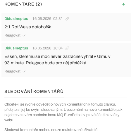
KOMENTÁŘE (2)
DidusIneptus
16.05.2026
02:34
2:1 Rot Weiss dotoho!⚽
Reagovat
DidusIneptus
16.05.2026
16:34
Essen, kterému se moc nevěří zázračně vyhrál v Ulmu v
93.minute. Relegace bude pro něj přetěžká.
Reagovat
SLEDOVÁNÍ KOMENTÁŘŮ
Chcete-li se rychle dovědět o nových komentářích k tomuto článku,
přidejte si jej ke svým sledovaným. Upozornění na nové komentáře pak
najdete ve svém osobním boxu Můj EuroFotbal v pravé části hlavičky
webu.
Sledovat komentáře mohou pouze registrovaní uživatelé.