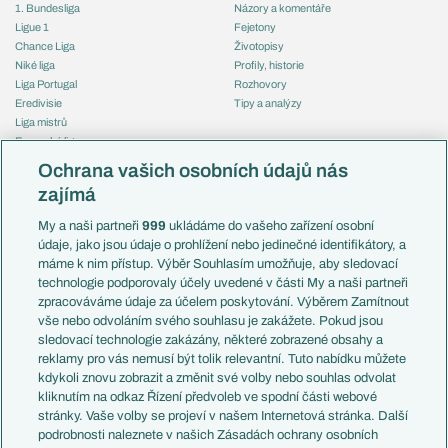
1. Bundesliga
Názory a komentáře
Ligue 1
Fejetony
Chance Liga
Životopisy
Niké liga
Profily, historie
Liga Portugal
Rozhovory
Eredivisie
Tipy a analýzy
Liga mistrů
Evropská liga
Reprezentace
Konferenční liga
Česko
Ochrana vašich osobních údajů nás
Mistrovství světa
Slovensko
zajímá
Liga národů
Anglie
Francie
My a naši partneři
999
ukládáme do vašeho zařízení osobní
Témata
Itálie
údaje, jako jsou údaje o prohlížení nebo jedinečné identifikátory, a
Představení týmů MS
Německo
máme k nim přístup. Výběr Souhlasím umožňuje, aby sledovací
EuroSkauting
Španělsko
technologie podporovaly účely uvedené v části My a naši partneři
PL v kostce
Argentina
zpracováváme údaje za účelem poskytování. Výběrem Zamítnout
Evropské koeficienty
Brazílie
vše nebo odvoláním svého souhlasu je zakážete. Pokud jsou
Přestupy
sledovací technologie zakázány, některé zobrazené obsahy a
Přestupové spekulace
reklamy pro vás nemusí být tolik relevantní. Tuto nabídku můžete
Přestupy
Zranění
kdykoli znovu zobrazit a změnit své volby nebo souhlas odvolat
Zápasy
kliknutím na odkaz Řízení předvoleb ve spodní části webové
Livescore
stránky. Vaše volby se projeví v našem Internetová stránka. Další
Kluby
Tipovací soutěž
podrobnosti naleznete v našich Zásadách ochrany osobních
Arsenal FC