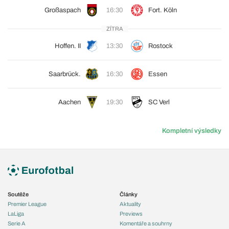
Großaspach
16:30
Fort. Köln
ZÍTRA
Hoffen. II
13:30
Rostock
Saarbrück.
16:30
Essen
Aachen
19:30
SC Verl
Kompletní výsledky
Soutěže
Články
Premier League
Aktuality
LaLiga
Previews
Serie A
Komentáře a souhrny