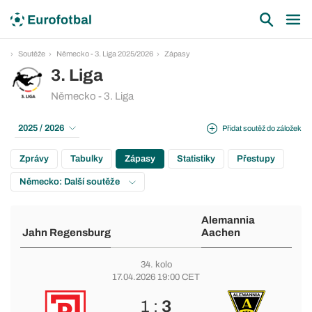
Soutěže
Německo - 3. Liga 2025/2026
Zápasy
3. Liga
Německo - 3. Liga
2025 / 2026
Přidat soutěž do záložek
Zprávy
Tabulky
Zápasy
Statistiky
Přestupy
Německo: Další soutěže
Alemannia
Jahn Regensburg
Aachen
34. kolo
17.04.2026 19:00 CET
1 :
3