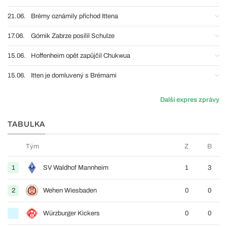
21.06.
Brémy oznámily příchod Ittena
17.06.
Górnik Zabrze posílil Schulze
15.06.
Hoffenheim opět zapůjčil Chukwua
15.06.
Itten je domluvený s Brémami
Další expres zprávy
TABULKA
Tým
Z
B
1
SV Waldhof Mannheim
1
3
2
Wehen Wiesbaden
0
0
Würzburger Kickers
0
0