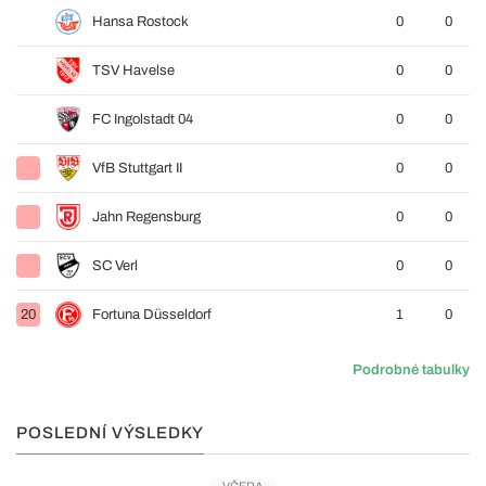
Hansa Rostock
0
0
TSV Havelse
0
0
FC Ingolstadt 04
0
0
VfB Stuttgart II
0
0
Jahn Regensburg
0
0
SC Verl
0
0
20
Fortuna Düsseldorf
1
0
Podrobné tabulky
POSLEDNÍ VÝSLEDKY