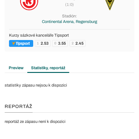
(1:0)
Stadión:
Continental Arena, Regensburg
Kurzy sázkové kanceláře Tipsport
2.53
3.55
2.45
1
0
2
Preview
Statistiky, reportáž
statistiky zápasu nejsou k dispozici
REPORTÁŽ
reportáž ze zápasu není k dispozici