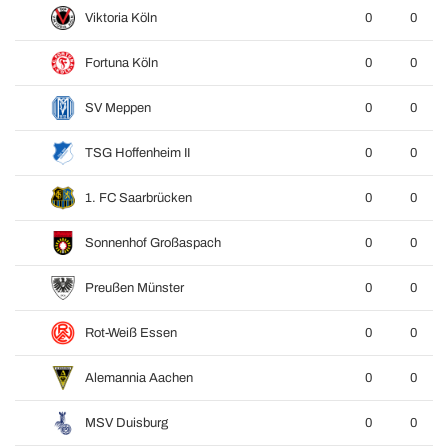
Viktoria Köln
0
0
Fortuna Köln
0
0
SV Meppen
0
0
TSG Hoffenheim II
0
0
1. FC Saarbrücken
0
0
Sonnenhof Großaspach
0
0
Preußen Münster
0
0
Rot-Weiß Essen
0
0
Alemannia Aachen
0
0
MSV Duisburg
0
0