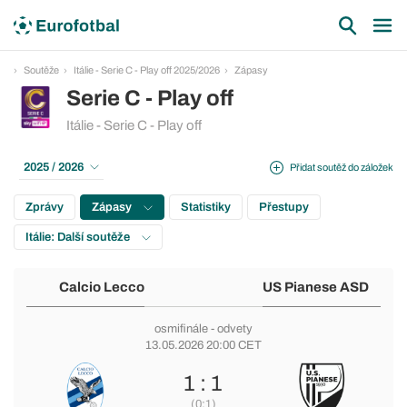
Soutěže
Itálie - Serie C - Play off 2025/2026
Zápasy
Serie C - Play off
Itálie - Serie C - Play off
2025 / 2026
Přidat soutěž do záložek
Zprávy
Zápasy
Statistiky
Přestupy
Itálie: Další soutěže
Calcio Lecco
US Pianese ASD
osmifinále
- odvety
13.05.2026 20:00 CET
1 : 1
(0:1)