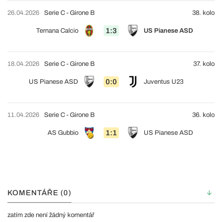
26.04.2026
Serie C - Girone B
38. kolo
1:3
Ternana Calcio
US Pianese ASD
18.04.2026
Serie C - Girone B
37. kolo
0:0
US Pianese ASD
Juventus U23
11.04.2026
Serie C - Girone B
36. kolo
1:1
AS Gubbio
US Pianese ASD
KOMENTÁŘE (0)
zatím zde není žádný komentář