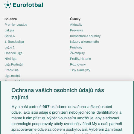
Soutěže
Články
Premier League
Aktuality
LaLiga
Previews
Serie A
Komentáře a souhrny
1. Bundesliga
Názory a komentáře
Ligue 1
Fejetony
Chance Liga
Životopisy
Niké liga
Profily, historie
Liga Portugal
Rozhovory
Eredivisie
Tipy a analýzy
Liga mistrů
Evropská liga
Reprezentace
Konferenční liga
Česko
Ochrana vašich osobních údajů nás
Mistrovství světa
Slovensko
zajímá
Liga národů
Anglie
Francie
My a naši partneři
997
ukládáme do vašeho zařízení osobní
Témata
Itálie
údaje, jako jsou údaje o prohlížení nebo jedinečné identifikátory, a
Představení týmů MS
Německo
máme k nim přístup. Výběr Souhlasím umožňuje, aby sledovací
EuroSkauting
Španělsko
technologie podporovaly účely uvedené v části My a naši partneři
PL v kostce
Argentina
zpracováváme údaje za účelem poskytování. Výběrem Zamítnout
Evropské koeficienty
Brazílie