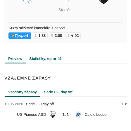
Stadión:
Kurzy sázkové kanceláře Tipsport
1.88
3.00
4.02
1
0
2
Preview
Statistiky, reportáž
VZÁJEMNÉ ZÁPASY
Všechny zápasy
Serie C - Play off
10.05.2026
Serie C - Play off
OF 1.z
1:1
US Pianese ASD
Calcio Lecco