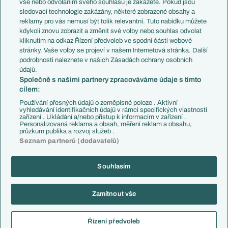
vše nebo odvoláním svého souhlasu je zakážete. Pokud jsou
Přestupy
sledovací technologie zakázány, některé zobrazené obsahy a
Přestupové spekulace
reklamy pro vás nemusí být tolik relevantní. Tuto nabídku můžete
Přestupy
Zranění
kdykoli znovu zobrazit a změnit své volby nebo souhlas odvolat
Zápasy
kliknutím na odkaz Řízení předvoleb ve spodní části webové
Livescore
stránky. Vaše volby se projeví v našem Internetová stránka. Další
Kluby
Tipovací soutěž
podrobnosti naleznete v našich Zásadách ochrany osobních
Arsenal FC
Fotbal TV
údajů.
Chelsea FC
Společně s našimi partnery zpracováváme údaje s tímto
Manchester United
cílem:
AC Milán
Juventus FC
Používání přesných údajů o zeměpisné poloze . Aktivní
Bayern Mnichov
vyhledávání identifikačních údajů v rámci specifických vlastností
zařízení . Ukládání a/nebo přístup k informacím v zařízení .
FC Barcelona
Personalizovaná reklama a obsah, měření reklam a obsahu,
Real Madrid
průzkum publika a rozvoj služeb .
Seznam partnerů (dodavatelů)
Souhlasím
Copyright © 2001-2026 EuroFotbal.cz. Využíváme zpravodajství ČTK.
RSS
Podmínky užití
Informace o zpracování osobních údajů
Zamítnout vše
GDPR a žurnalistika
Nastavení soukromí
Kontakt
Tiráž
Řízení předvoleb