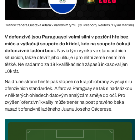
Bilance trenéra Gustava Alfara v národním týmu. (©Livesport / Reuters / Dylan Martine)
V defenzivě jsou Paraguayci velmi silní v poziční hře bez
míče a vytlačují soupeře do křídel, kde na soupeře čekají
defenzivně ladění beci.
Navíc tým vyniká ve standardních
situacích, takže otevřít jeho ulitu je i pro elitní země nesmírně
těžké. Ne nadarmo za 18 kvalifikačních zápasů inkasoval jen
10krát.
Na druhé straně hřiště pak stopeři na krajích obrany zvyšují sílu
ofenzivních standardek. Alfarova Paraguay se tak s nadsázkou
v některých ohledech datovým analýzám směje do očí. Pro
zvýšení ofenzivní kvality může trenér na post pravého beka
nasadit ofenzivně laděného Juana Josého Cácerese.