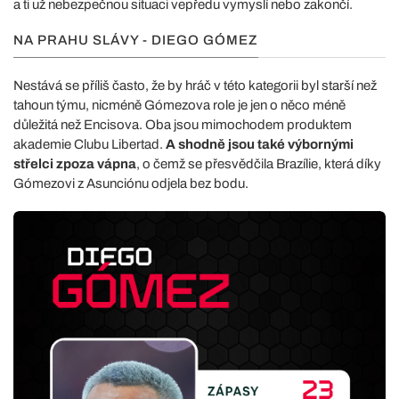
a ti už nebezpečnou situaci vepředu vymyslí nebo zakončí.
NA PRAHU SLÁVY - DIEGO GÓMEZ
Nestává se příliš často, že by hráč v této kategorii byl starší než
tahoun týmu, nicméně Gómezova role je jen o něco méně
důležitá než Encisova. Oba jsou mimochodem produktem
akademie Clubu Libertad.
A shodně jsou také výbornými
střelci zpoza vápna
, o čemž se přesvědčila Brazílie, která díky
Gómezovi z Asunciónu odjela bez bodu.