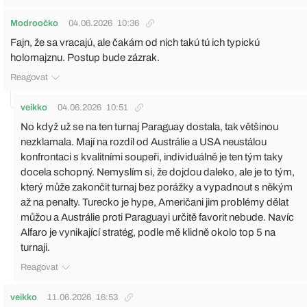
Modroočko
04.06.2026
10:36
Fajn, že sa vracajú, ale čakám od nich takú tú ich typickú
holomajznu. Postup bude zázrak.
Reagovat
veikko
04.06.2026
10:51
No když už se na ten turnaj Paraguay dostala, tak většinou
nezklamala. Mají na rozdíl od Austrálie a USA neustálou
konfrontaci s kvalitními soupeři, individuálně je ten tým taky
docela schopný. Nemyslím si, že dojdou daleko, ale je to tým,
který může zakončit turnaj bez porážky a vypadnout s někým
až na penalty. Turecko je hype, Američani jim problémy dělat
můžou a Austrálie proti Paraguayi určitě favorit nebude. Navíc
Alfaro je vynikající stratég, podle mě klidně okolo top 5 na
turnaji.
Reagovat
veikko
11.06.2026
16:53