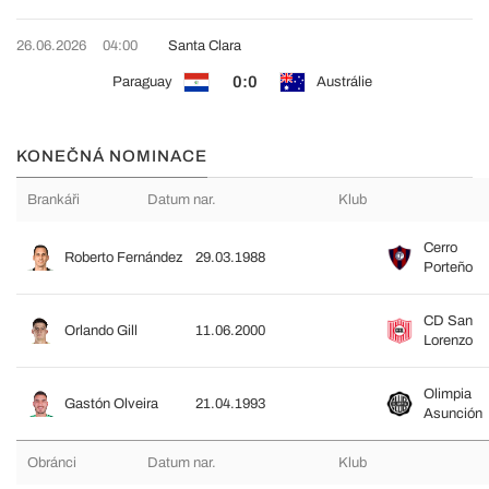
26.06.2026
04:00
Santa Clara
0:0
Paraguay
Austrálie
KONEČNÁ NOMINACE
Brankáři
Datum nar.
Klub
Cerro
Roberto Fernández
29.03.1988
Porteño
CD San
Orlando Gill
11.06.2000
Lorenzo
Olimpia
Gastón Olveira
21.04.1993
Asunción
Obránci
Datum nar.
Klub