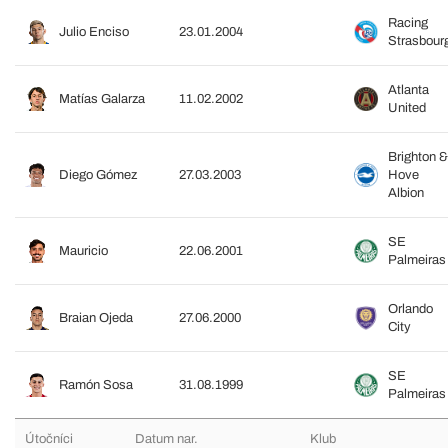
Racing
Julio Enciso
23.01.2004
Strasbour
Atlanta
Matías Galarza
11.02.2002
United
Brighton &
Diego Gómez
27.03.2003
Hove
Albion
SE
Mauricio
22.06.2001
Palmeiras
Orlando
Braian Ojeda
27.06.2000
City
SE
Ramón Sosa
31.08.1999
Palmeiras
Útočníci
Datum nar.
Klub