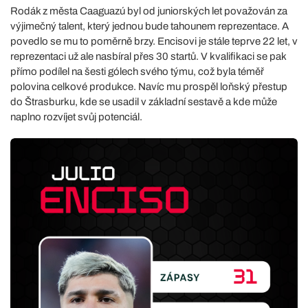
Rodák z města Caaguazú byl od juniorských let považován za
výjimečný talent, který jednou bude tahounem reprezentace. A
povedlo se mu to poměrně brzy. Encisovi je stále teprve 22 let, v
reprezentaci už ale nasbíral přes 30 startů. V kvalifikaci se pak
přímo podílel na šesti gólech svého týmu, což byla téměř
polovina celkové produkce. Navíc mu prospěl loňský přestup
do Štrasburku, kde se usadil v základní sestavě a kde může
naplno rozvíjet svůj potenciál.