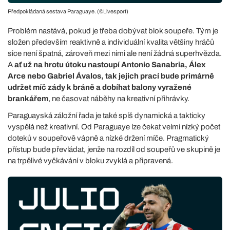
Předpokládaná sestava Paraguaye. (©Livesport)
Problém nastává, pokud je třeba dobývat blok soupeře. Tým je
složen především reaktivně a individuální kvalita většiny hráčů
sice není špatná, zároveň mezi nimi ale není žádná superhvězda.
A
ať už na hrotu útoku nastoupí Antonio Sanabria, Álex
Arce nebo Gabriel Ávalos, tak jejich prací bude primárně
udržet míč zády k bráně a dobíhat balony vyražené
brankářem
, ne časovat náběhy na kreativní přihrávky.
Paraguayská záložní řada je také spíš dynamická a takticky
vyspělá než kreativní. Od Paraguaye lze čekat velmi nízký počet
doteků v soupeřově vápně a nízké držení míče. Pragmatický
přístup bude převládat, jenže na rozdíl od soupeřů ve skupině je
na trpělivé vyčkávání v bloku zvyklá a připravená.