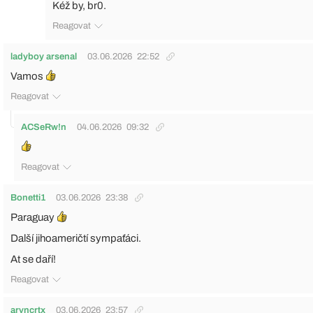
Kéž by, br0.
Reagovat
ladyboy arsenal
03.06.2026
22:52
Vamos
Reagovat
ACSeRw!n
04.06.2026
09:32
Reagovat
Bonetti1
03.06.2026
23:38
Paraguay
Další jihoameričtí sympaťáci.
At se daří!
Reagovat
arvncrtx
03.06.2026
23:57