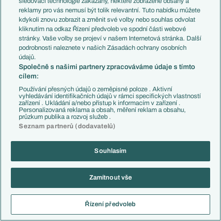
sledovací technologie zakázány, některé zobrazené obsahy a
EuroSkauting
Španělsko
reklamy pro vás nemusí být tolik relevantní. Tuto nabídku můžete
PL v kostce
Argentina
kdykoli znovu zobrazit a změnit své volby nebo souhlas odvolat
Evropské koeficienty
Brazílie
kliknutím na odkaz Řízení předvoleb ve spodní části webové
Přestupy
stránky. Vaše volby se projeví v našem Internetová stránka. Další
Přestupové spekulace
Přestupy
podrobnosti naleznete v našich Zásadách ochrany osobních
Zranění
údajů.
Zápasy
Společně s našimi partnery zpracováváme údaje s tímto
Livescore
Kluby
cílem:
Tipovací soutěž
Arsenal FC
Používání přesných údajů o zeměpisné poloze . Aktivní
Fotbal TV
Chelsea FC
vyhledávání identifikačních údajů v rámci specifických vlastností
zařízení . Ukládání a/nebo přístup k informacím v zařízení .
Manchester United
Personalizovaná reklama a obsah, měření reklam a obsahu,
AC Milán
průzkum publika a rozvoj služeb .
Juventus FC
Seznam partnerů (dodavatelů)
Bayern Mnichov
FC Barcelona
Real Madrid
Souhlasím
Zamítnout vše
Copyright © 2001-2026 EuroFotbal.cz. Využíváme zpravodajství ČTK.
Řízení předvoleb
RSS
Podmínky užití
Informace o zpracování osobních údajů