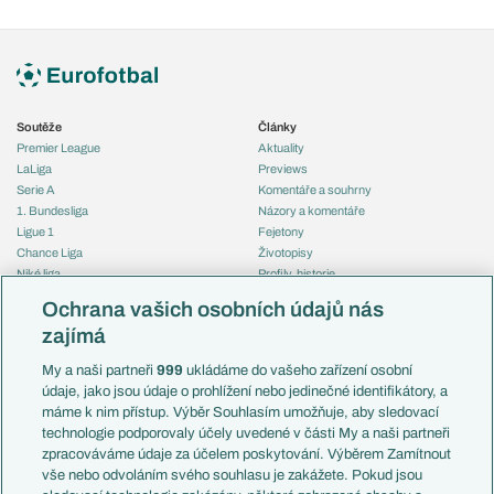
Soutěže
Články
Premier League
Aktuality
LaLiga
Previews
Serie A
Komentáře a souhrny
1. Bundesliga
Názory a komentáře
Ligue 1
Fejetony
Chance Liga
Životopisy
Niké liga
Profily, historie
Liga Portugal
Rozhovory
Ochrana vašich osobních údajů nás
Eredivisie
Tipy a analýzy
zajímá
Liga mistrů
Evropská liga
Reprezentace
My a naši partneři
999
ukládáme do vašeho zařízení osobní
Konferenční liga
Česko
údaje, jako jsou údaje o prohlížení nebo jedinečné identifikátory, a
Mistrovství světa
Slovensko
máme k nim přístup. Výběr Souhlasím umožňuje, aby sledovací
Liga národů
Anglie
technologie podporovaly účely uvedené v části My a naši partneři
Francie
zpracováváme údaje za účelem poskytování. Výběrem Zamítnout
Témata
Itálie
vše nebo odvoláním svého souhlasu je zakážete. Pokud jsou
Představení týmů MS
Německo