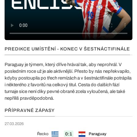
PREDIKCE UMÍSTĚNÍ - KONEC V ŠESTNÁCTIFINÁLE
Paraguay je týmem, který dříve hrával tak, aby neprohrál. V
posledním roce už je ale aktivnější. Přesto by nás nepřekvapilo,
kdyby postoupila po třech remízách a v šestnáctifinále potrápila
i některého z favoritů na celkový titul. Cesta do dalších fází
turnaje sice není díky pevné obraně zcela vyloučená, ale také
nepříliš pravděpodobná.
PŘÍPRAVNÉ ZÁPASY
27.03.2026
0:1
Řecko
Paraguay