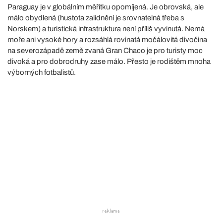
Paraguay je v globálním měřítku opomíjená. Je obrovská, ale
málo obydlená (hustota zalidnění je srovnatelná třeba s
Norskem) a turistická infrastruktura není příliš vyvinutá. Nemá
moře ani vysoké hory a rozsáhlá rovinatá močálovitá divočina
na severozápadě země zvaná Gran Chaco je pro turisty moc
divoká a pro dobrodruhy zase málo. Přesto je rodištěm mnoha
výborných fotbalistů.