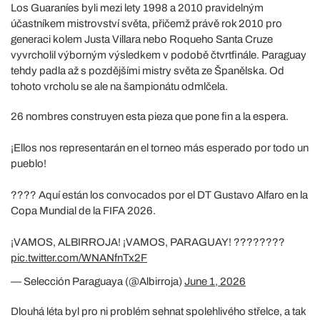
Los Guaraníes byli mezi lety 1998 a 2010 pravidelným
účastníkem mistrovství světa, přičemž právě rok 2010 pro
generaci kolem Justa Villara nebo Roqueho Santa Cruze
vyvrcholil výborným výsledkem v podobě čtvrtfinále. Paraguay
tehdy padla až s pozdějšími mistry světa ze Španělska. Od
tohoto vrcholu se ale na šampionátu odmlčela.
26 nombres construyen esta pieza que pone fin a la espera.
¡Ellos nos representarán en el torneo más esperado por todo un
pueblo!
???? Aquí están los convocados por el DT Gustavo Alfaro en la
Copa Mundial de la FIFA 2026.
¡VAMOS, ALBIRROJA! ¡VAMOS, PARAGUAY! ????????
pic.twitter.com/WNANfnTx2F
— Selección Paraguaya (@Albirroja)
June 1, 2026
Dlouhá léta byl pro ni problém sehnat spolehlivého střelce, a tak