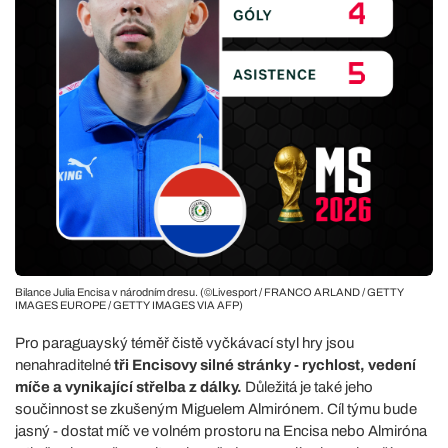
Bilance Julia Encisa v národním dresu. (©Livesport / FRANCO ARLAND / GETTY
IMAGES EUROPE / GETTY IMAGES VIA AFP)
Pro paraguayský téměř čistě vyčkávací styl hry jsou
nenahraditelné
tři Encisovy silné stránky - rychlost, vedení
míče a vynikající střelba z dálky.
Důležitá je také jeho
součinnost se zkušeným Miguelem Almirónem. Cíl týmu bude
jasný - dostat míč ve volném prostoru na Encisa nebo Almiróna