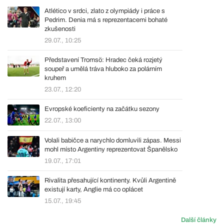
Atlético v srdci, zlato z olympiády i práce s
Pedrim. Denia má s reprezentacemi bohaté
zkušenosti
29.07., 10:25
Představení Tromsö: Hradec čeká rozjetý
soupeř a umělá tráva hluboko za polárním
kruhem
23.07., 12:20
Evropské koeficienty na začátku sezony
22.07., 13:00
Volali babičce a narychlo domluvili zápas. Messi
mohl místo Argentiny reprezentovat Španělsko
19.07., 17:01
Rivalita přesahující kontinenty. Kvůli Argentině
existují karty, Anglie má co oplácet
15.07., 19:45
Další články