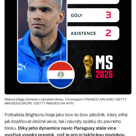
Bilance Diega Gómeze v národním dresu. (©Livesport / FRANCO ARLAND / GETTY
IMAGES EUROPE / GETTY IMAGES VIA AFP)
Fotbalista Brightonu hraje jako box-to-box záložník, který stíhá
jak doplňovat útočné akce, tak i návraty zpátky do pevného
bloku.
Díky jeho dynamice navíc Paraguay stále více
využívá vysoký presink, což je pro ni taktickou novinkou.