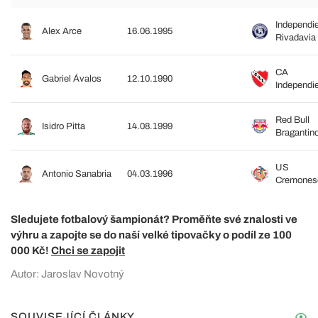
Independi
Alex Arce
16.06.1995
Rivadavia
CA
Gabriel Ávalos
12.10.1990
Independi
Red Bull
Isidro Pitta
14.08.1999
Bragantin
US
Antonio Sanabria
04.03.1996
Cremones
Sledujete fotbalový šampionát? Proměňte své znalosti ve
výhru a zapojte se do naší velké tipovačky o podíl ze 100
000 Kč!
Chci se zapojit
Autor: Jaroslav Novotný
SOUVISEJÍCÍ ČLÁNKY