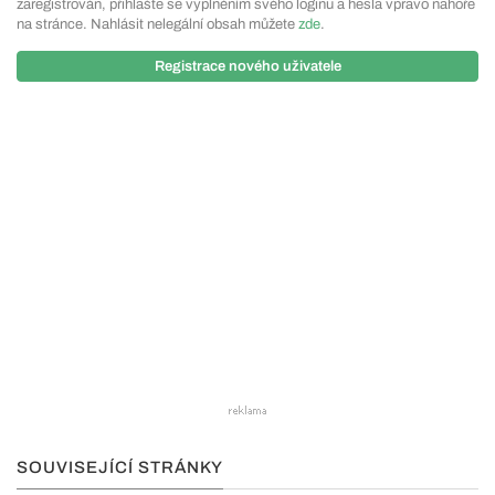
zaregistrován, přihlašte se vyplněním svého loginu a hesla vpravo nahoře
na stránce. Nahlásit nelegální obsah můžete
zde
.
Registrace nového uživatele
SOUVISEJÍCÍ STRÁNKY