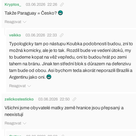
Kryptos_
03.06.2026
22:26
Takže Paraguay = Česko?
Reagovat
veikko
03.06.2026
22:33
Typologicky tam po nástupu Koubka podobnosti budou, zní to
možná komicky, ale je to tak. Rozdíl bude ve vedení útoků, my
to budeme kopat na věž vepředu, oni to budou hrát po zemi
tahem na bránu. Jinak ten střední blok s důrazem na defenzivu
tam bude od obou. Asi bychom teda akorát neporazili Brazílii a
Argentinu jako oni.
Reagovat
zelickostesticko
03.06.2026
22:50
Všichni jsme obyvatelé matky země hranice jsou přepsaný a
neexistují
Reagovat