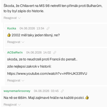
Škoda, že Chilavert na MS 98 netrefil ten přímák proti Bulharům,
to by byl zápis do historie.
Reagovat
Kucka
04.06.2026
13:54
2002 měl taky jeden těsný, ne?
Reagovat
ACSeRw!n
04.06.2026
14:02
skoda, ze to neudrzeli proti Francii do penalt..
zde nejlepsi zakrok v historii:
https://www.youtube.com/watch?v=HRHJK33fIVU
Reagovat
waynemarkrooney
04.06.2026
03:45
Na ně se těším. Mají zajímavé hráče na každé pozici.
Reagovat