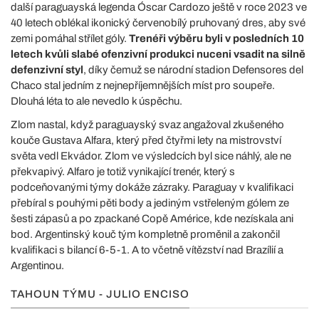
další paraguayská legenda Óscar Cardozo ještě v roce 2023 ve
40 letech oblékal ikonický červenobílý pruhovaný dres, aby své
zemi pomáhal střílet góly.
Trenéři výběru byli v posledních 10
letech kvůli slabé ofenzivní produkci nuceni vsadit na silně
defenzivní styl
, díky čemuž se národní stadion Defensores del
Chaco stal jedním z nejnepříjemnějších míst pro soupeře.
Dlouhá léta to ale nevedlo k úspěchu.
Zlom nastal, když paraguayský svaz angažoval zkušeného
kouče Gustava Alfara, který před čtyřmi lety na mistrovství
světa vedl Ekvádor. Zlom ve výsledcích byl sice náhlý, ale ne
překvapivý. Alfaro je totiž vynikající trenér, který s
podceňovanými týmy dokáže zázraky. Paraguay v kvalifikaci
přebíral s pouhými pěti body a jediným vstřeleným gólem ze
šesti zápasů a po zpackané Copě Américe, kde nezískala ani
bod. Argentinský kouč tým kompletně proměnil a zakončil
kvalifikaci s bilancí 6-5-1. A to včetně vítězství nad Brazílií a
Argentinou.
TAHOUN TÝMU - JULIO ENCISO