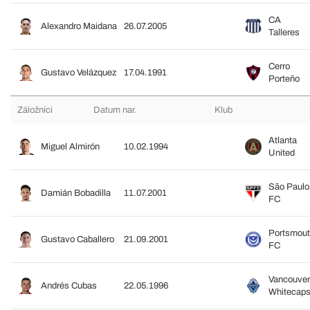
CA
Alexandro Maidana
26.07.2005
Talleres
Cerro
Gustavo Velázquez
17.04.1991
Porteño
Záložníci
Datum nar.
Klub
Atlanta
Miguel Almirón
10.02.1994
United
São Paulo
Damián Bobadilla
11.07.2001
FC
Portsmou
Gustavo Caballero
21.09.2001
FC
Vancouver
Andrés Cubas
22.05.1996
Whitecap