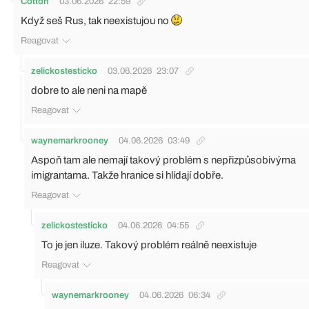
Cotton
03.06.2026
22:59
Když seš Rus, tak neexistujou no
Reagovat
zelickostesticko
03.06.2026
23:07
dobre to ale neni na mapě
Reagovat
waynemarkrooney
04.06.2026
03:49
Aspoň tam ale nemají takový problém s nepřizpůsobivýma
imigrantama. Takže hranice si hlídají dobře.
Reagovat
zelickostesticko
04.06.2026
04:55
To je jen iluze. Takový problém reálně neexistuje
Reagovat
waynemarkrooney
04.06.2026
06:34