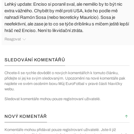
Lehký update: Enciso si poranil sval, ale nemělo by to být nic
extra vážného. Chybět by měl proti USA, kde ho podle mě
nahradí Ramón Sosa (nebo teoreticky Maurício). Sosa je
neefektivní, ale zase je to co se týče driblinku s míčem ještě lepší
hráč než Enciso. Není to likvidační ztráta.
Reagovat
SLEDOVÁNÍ KOMENTÁŘŮ
Chcete-li se rychle dovědět o nových komentářích k tomuto článku,
přidejte si jej ke svým sledovaným. Upozornění na nové komentáře pak
najdete ve svém osobním boxu Můj EuroFotbal v pravé části hlavičky
webu.
Sledovat komentáře mohou pouze registrovaní uživatelé.
NOVÝ KOMENTÁŘ
Komentáře mohou přidávat pouze registrovaní uživatelé. Jste-li již