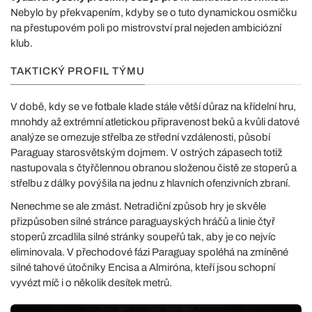
Nebylo by překvapením, kdyby se o tuto dynamickou osmičku
na přestupovém poli po mistrovství pral nejeden ambiciózní
klub.
TAKTICKÝ PROFIL TÝMU
V době, kdy se ve fotbale klade stále větší důraz na křídelní hru,
mnohdy až extrémní atletickou připravenost beků a kvůli datové
analýze se omezuje střelba ze střední vzdálenosti, působí
Paraguay starosvětským dojmem. V ostrých zápasech totiž
nastupovala s čtyřčlennou obranou složenou čistě ze stoperů a
střelbu z dálky povýšila na jednu z hlavních ofenzivních zbraní.
Nenechme se ale zmást. Netradiční způsob hry je skvěle
přizpůsoben silné stránce paraguayských hráčů a linie čtyř
stoperů zrcadlila silné stránky soupeřů tak, aby je co nejvíc
eliminovala. V přechodové fázi Paraguay spoléhá na zmíněné
silné tahové útočníky Encisa a Almiróna, kteří jsou schopní
vyvézt míč i o několik desítek metrů.