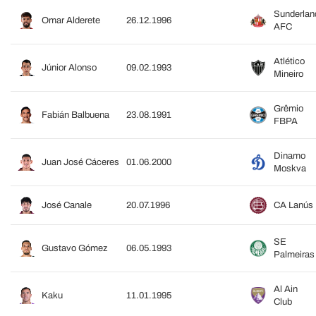
Sunderlan
Omar Alderete
26.12.1996
AFC
Atlético
Júnior Alonso
09.02.1993
Mineiro
Grêmio
Fabián Balbuena
23.08.1991
FBPA
Dinamo
Juan José Cáceres
01.06.2000
Moskva
José Canale
20.07.1996
CA Lanús
SE
Gustavo Gómez
06.05.1993
Palmeiras
Al Ain
Kaku
11.01.1995
Club