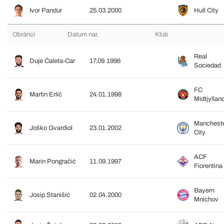
Ivor Pandur
25.03.2000
Hull City
Obránci
Datum nar.
Klub
Real
Duje Ćaleta-Car
17.09.1996
Sociedad
FC
Martin Erlić
24.01.1998
Midtjyllan
Manchest
Joško Gvardiol
23.01.2002
City
ACF
Marin Pongračić
11.09.1997
Fiorentina
Bayern
Josip Stanišić
02.04.2000
Mnichov