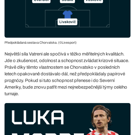
Předpokládaná sestava Chorvatska. (©Livesport)
Největší síla Vatreni ale spočívá v těžko měřitelných kvalitách.
Jde o zkušenost, odolnost a schopnost zvládat krizové situace.
Právě díky těmto vlastnostem se Chorvatsko v posledních
letech opakovaně dostávalo dál, než předpokládaly papírové
prognózy. Pokud si tuto schopnost přenese i do Severní
Ameriky, bude znovu patřit mezi nejnebezpečnější týmy celého
turnaje.