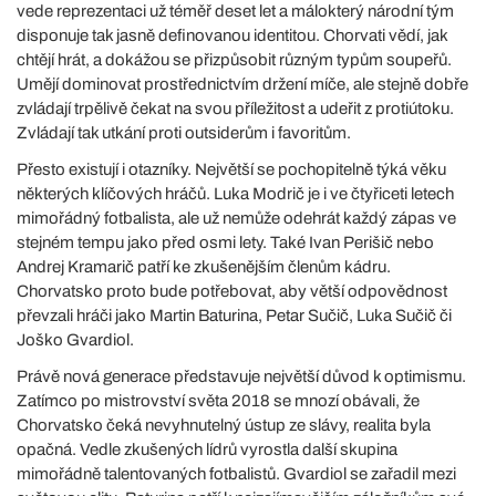
vede reprezentaci už téměř deset let a málokterý národní tým
disponuje tak jasně definovanou identitou. Chorvati vědí, jak
chtějí hrát, a dokážou se přizpůsobit různým typům soupeřů.
Umějí dominovat prostřednictvím držení míče, ale stejně dobře
zvládají trpělivě čekat na svou příležitost a udeřit z protiútoku.
Zvládají tak utkání proti outsiderům i favoritům.
Přesto existují i otazníky. Největší se pochopitelně týká věku
některých klíčových hráčů. Luka Modrič je i ve čtyřiceti letech
mimořádný fotbalista, ale už nemůže odehrát každý zápas ve
stejném tempu jako před osmi lety. Také Ivan Perišič nebo
Andrej Kramarič patří ke zkušenějším členům kádru.
Chorvatsko proto bude potřebovat, aby větší odpovědnost
převzali hráči jako Martin Baturina, Petar Sučič, Luka Sučič či
Joško Gvardiol.
Právě nová generace představuje největší důvod k optimismu.
Zatímco po mistrovství světa 2018 se mnozí obávali, že
Chorvatsko čeká nevyhnutelný ústup ze slávy, realita byla
opačná. Vedle zkušených lídrů vyrostla další skupina
mimořádně talentovaných fotbalistů. Gvardiol se zařadil mezi