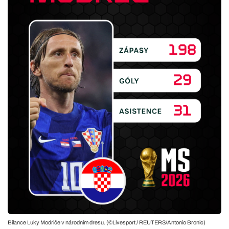
Bilance Luky Modriče v národním dresu. (©Livesport / REUTERS/Antonio Bronic)