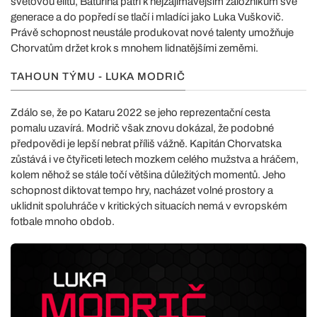
světovou elitu, Baturina patří k nejzajímavějším záložníkům své
generace a do popředí se tlačí i mladíci jako Luka Vuškovič.
Právě schopnost neustále produkovat nové talenty umožňuje
Chorvatům držet krok s mnohem lidnatějšími zeměmi.
TAHOUN TÝMU - LUKA MODRIČ
Zdálo se, že po Kataru 2022 se jeho reprezentační cesta
pomalu uzavírá. Modrič však znovu dokázal, že podobné
předpovědi je lepší nebrat příliš vážně. Kapitán Chorvatska
zůstává i ve čtyřiceti letech mozkem celého mužstva a hráčem,
kolem něhož se stále točí většina důležitých momentů. Jeho
schopnost diktovat tempo hry, nacházet volné prostory a
uklidnit spoluhráče v kritických situacích nemá v evropském
fotbale mnoho obdob.