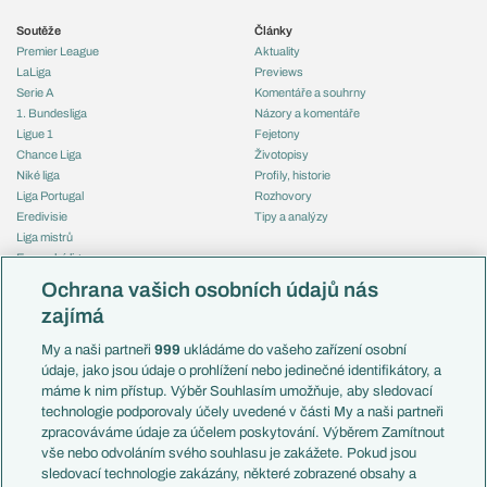
Soutěže
Články
Premier League
Aktuality
LaLiga
Previews
Serie A
Komentáře a souhrny
1. Bundesliga
Názory a komentáře
Ligue 1
Fejetony
Chance Liga
Životopisy
Niké liga
Profily, historie
Liga Portugal
Rozhovory
Eredivisie
Tipy a analýzy
Liga mistrů
Evropská liga
Reprezentace
Konferenční liga
Česko
Ochrana vašich osobních údajů nás
Mistrovství světa
Slovensko
zajímá
Liga národů
Anglie
Francie
My a naši partneři
999
ukládáme do vašeho zařízení osobní
Témata
Itálie
údaje, jako jsou údaje o prohlížení nebo jedinečné identifikátory, a
Představení týmů MS
Německo
máme k nim přístup. Výběr Souhlasím umožňuje, aby sledovací
EuroSkauting
Španělsko
technologie podporovaly účely uvedené v části My a naši partneři
PL v kostce
Argentina
zpracováváme údaje za účelem poskytování. Výběrem Zamítnout
Evropské koeficienty
Brazílie
vše nebo odvoláním svého souhlasu je zakážete. Pokud jsou
Přestupy
sledovací technologie zakázány, některé zobrazené obsahy a