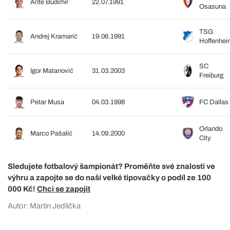
Ante Budimir
22.07.1991
Osasuna
TSG
Andrej Kramarić
19.06.1991
Hoffenhei
SC
Igor Matanović
31.03.2003
Freiburg
Petar Musa
04.03.1998
FC Dallas
Orlando
Marco Pašalić
14.09.2000
City
Sledujete fotbalový šampionát? Proměňte své znalosti ve
výhru a zapojte se do naší velké tipovačky o podíl ze 100
000 Kč!
Chci se zapojit
Autor: Martin Jedlička