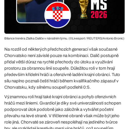
Bilance trenéra Zlatka Daliče v národním týmu. (©Livesport / REUTERS/Antonio Bronic)
Na rozdíl od některých předchozích generací však současné
Chorvatsko není závislé pouze na kombinaci. Dalič postupně
přidal větší důraz na rychlé přechody do útoku a využívání
prostoru za obrannou linií soupeře. Důležitou roli v tom hrají
především křídelní hráči a ofenzivně ladění krajní obránci. Tuto
sílu naplno poznali čeští hráči během kvalifikačního zápasuf v
Chorvatsku, kdy silnému soupeři podlehli 0:5.
Významnou roli hrají také krajní obránci a pohyb ofenzivních
hráčů mezi liniemi. Gvardiol je díky své univerzálnosti schopen
podporovat útok podobně jako záložník a vytvářet početní
převahu na levé straně. V tříčlenné obraně však může být jeho
role jiná. Chorvaté se zároveň nespoléhají na jediného tvůrce
hry, ale rozkládají kreativitu mezi více hráčů, což soupeřům