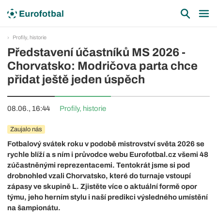
Profily, historie
Představení účastníků MS 2026 -
Chorvatsko: Modričova parta chce
přidat ještě jeden úspěch
08.06., 16:44
Profily, historie
Zaujalo nás
Fotbalový svátek roku v podobě mistrovství světa 2026 se
rychle blíží a s ním i průvodce webu Eurofotbal.cz všemi 48
zúčastněnými reprezentacemi. Tentokrát jsme si pod
drobnohled vzali Chorvatsko, které do turnaje vstoupí
zápasy ve skupině L. Zjistěte více o aktuální formě opor
týmu, jeho herním stylu i naší predikci výsledného umístění
na šampionátu.