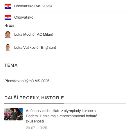
Chorvatsko (MS 2026)
Chorvatsko
Hráči
Luka Modrić (AC Milán)
Luka Vušković (Brighton)
TÉMA
Představení týmů MS 2026
DALŠÍ PROFILY, HISTORIE
Atlético v srdci, zlato z olympiády i práce s
Pedrim. Denia má s reprezentacemi bohaté
zkušenosti
29.07., 10:25