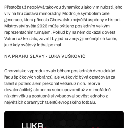
Přestože už neoplývá takovou dynamikou jako v minulosti, jeho
vliv na hru zůstává mimořádný. Modrič je symbolem celé
generace, která přinesla Chorvatsku největší úspěchy v historii.
Mistrovství světa 2026 může být jeho posledním velkým
reprezentačním turnajem. Pokud by na něm dokázal dovést
Vatreni až ke zlatu, završil by jednu z nejvýjimečnějších kariér,
jaké kdy světový fotbal poznal.
NA PRAHU SLÁVY - LUKA VUŠKOVIČ
Chorvatsko vyprodukovalo během posledních dvou dekád
řadu špičkových obránců, ale Vušković bývá označován za
talent s potenciálem překonat většinu z nich. Teprve
devatenáctiletý stoper na sebe upozornil už v mimořádně
nízkém věku a postupně si vybudoval pověst jednoho z
největších obranných talentů evropského fotbalu.