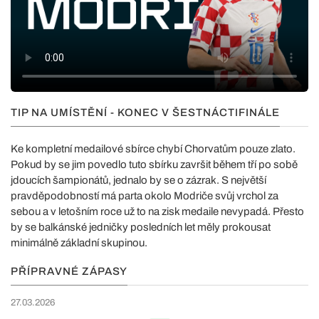
TIP NA UMÍSTĚNÍ - KONEC V ŠESTNÁCTIFINÁLE
Ke kompletní medailové sbírce chybí Chorvatům pouze zlato.
Pokud by se jim povedlo tuto sbírku završit během tří po sobě
jdoucích šampionátů, jednalo by se o zázrak. S největší
pravděpodobností má parta okolo Modriče svůj vrchol za
sebou a v letošním roce už to na zisk medaile nevypadá. Přesto
by se balkánské jedničky posledních let měly prokousat
minimálně základní skupinou.
PŘÍPRAVNÉ ZÁPASY
27.03.2026