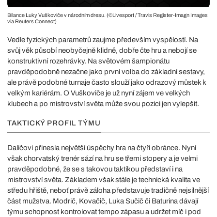
Bilance Luky Vuškoviče v národním dresu. (©Livesport / Travis Register-Imagn Images
via Reuters Connect)
Vedle fyzických parametrů zaujme především vyspělostí. Na
svůj věk působí neobyčejně klidně, dobře čte hru a nebojí se
konstruktivní rozehrávky. Na světovém šampionátu
pravděpodobně nezačne jako první volba do základní sestavy,
ale právě podobné turnaje často slouží jako odrazový můstek k
velkým kariérám. O Vuškoviče je už nyní zájem ve velkých
klubech a po mistrovství světa může svou pozici jen vylepšit.
TAKTICKÝ PROFIL TÝMU
Daličovi přinesla největší úspěchy hra na čtyři obránce. Nyní
však chorvatský trenér sází na hru se třemi stopery a je velmi
pravděpodobné, že se s takovou taktikou představí i na
mistrovství světa. Základem však stále je technická kvalita ve
středu hřiště, neboť právě záloha představuje tradičně nejsilnější
část mužstva. Modrič, Kovačič, Luka Sučič či Baturina dávají
týmu schopnost kontrolovat tempo zápasu a udržet míč i pod