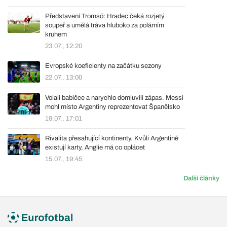
Představení Tromsö: Hradec čeká rozjetý
soupeř a umělá tráva hluboko za polárním
kruhem
23.07., 12:20
Evropské koeficienty na začátku sezony
22.07., 13:00
Volali babičce a narychlo domluvili zápas. Messi
mohl místo Argentiny reprezentovat Španělsko
19.07., 17:01
Rivalita přesahující kontinenty. Kvůli Argentině
existují karty, Anglie má co oplácet
15.07., 19:45
Další články