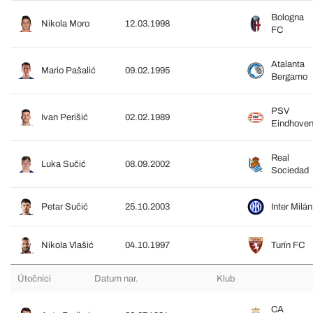
Bologna
Nikola Moro
12.03.1998
FC
Atalanta
Mario Pašalić
09.02.1995
Bergamo
PSV
Ivan Perišić
02.02.1989
Eindhove
Real
Luka Sučić
08.09.2002
Sociedad
Petar Sučić
25.10.2003
Inter Milán
Nikola Vlašić
04.10.1997
Turín FC
Útočníci
Datum nar.
Klub
CA