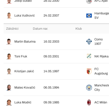
Josip Šutalo
28.02.2000
AFC Ajax
Hamburge
Luka Vušković
24.02.2007
SV
Záložníci
Datum nar.
Klub
Como
Martin Baturina
16.02.2003
1907
Toni Fruk
09.03.2001
NK Rijeka
FC
Kristijan Jakić
14.05.1997
Augsburg
Manchest
Mateo Kovačić
06.05.1994
City
Luka Modrić
09.09.1985
AC Milán