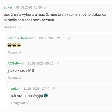
sokar
08.06.2026
20:50
podľa mňa vyhoria a max 3. miesto v skupine, možno dokonca
skončia na turnaji bez víťazstva
Reagovat
Stannis Baratheon
09.06.2026
21:51
Reagovat
ACSeRw!n
11.06.2026
09:25
jj jako kazde MS
Reagovat
sokar
11.06.2026
17:40
tak raz to musí vyjsť
Reagovat