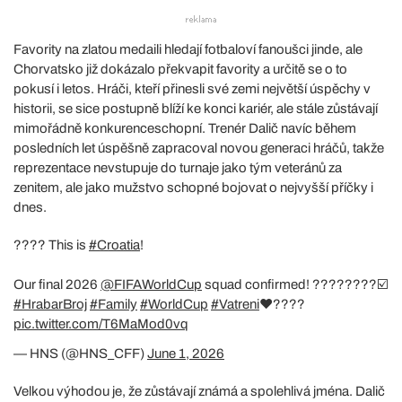
Favority na zlatou medaili hledají fotbaloví fanoušci jinde, ale
Chorvatsko již dokázalo překvapit favority a určitě se o to
pokusí i letos. Hráči, kteří přinesli své zemi největší úspěchy v
historii, se sice postupně blíží ke konci kariér, ale stále zůstávají
mimořádně konkurenceschopní. Trenér Dalič navíc během
posledních let úspěšně zapracoval novou generaci hráčů, takže
reprezentace nevstupuje do turnaje jako tým veteránů za
zenitem, ale jako mužstvo schopné bojovat o nejvyšší příčky i
dnes.
???? This is
#Croatia
!
Our final 2026
@FIFAWorldCup
squad confirmed! ????????☑️
#HrabarBroj
#Family
#WorldCup
#Vatreni
❤️‍????
pic.twitter.com/T6MaMod0vq
— HNS (@HNS_CFF)
June 1, 2026
Velkou výhodou je, že zůstávají známá a spolehlivá jména. Dalič