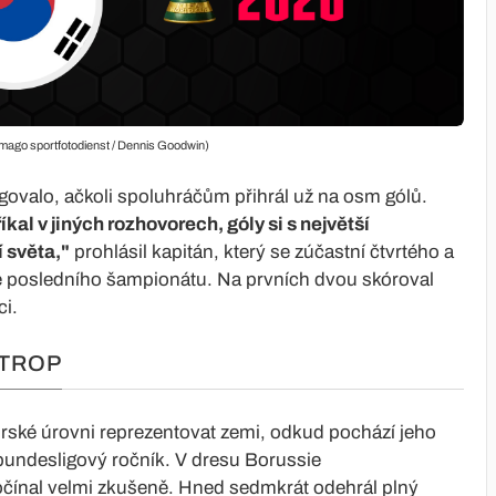
imago sportfotodienst / Dennis Goodwin)
govalo, ačkoli spoluhráčům přihrál už na osm gólů.
íkal v jiných rozhovorech, góly si s největší
 světa,"
prohlásil kapitán, který se zúčastní čtvrtého a
é posledního šampionátu. Na prvních dvou skóroval
ci.
STROP
rské úrovni reprezentovat zemi, odkud pochází jeho
undesligový ročník. V dresu Borussie
očínal velmi zkušeně. Hned sedmkrát odehrál plný