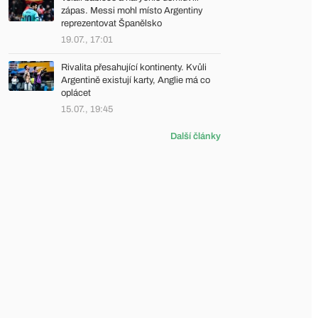
zápas. Messi mohl místo Argentiny
reprezentovat Španělsko
19.07., 17:01
Rivalita přesahující kontinenty. Kvůli
Argentině existují karty, Anglie má co
oplácet
15.07., 19:45
Další články