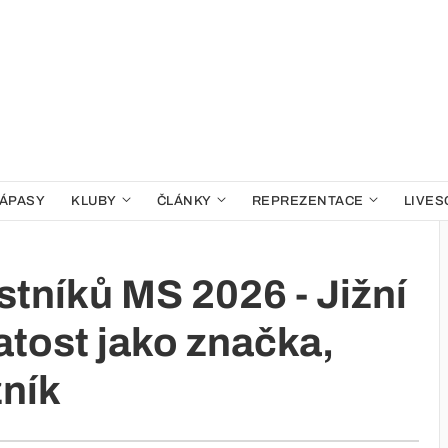
ÁPASY
KLUBY
ČLÁNKY
REPREZENTACE
LIVES
tníků MS 2026 - Jižní
tost jako značka,
zník