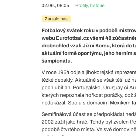
02.06., 08:05
Profily, historie
Zaujalo nás
Fotbalový svátek roku v podobě mistrovs
webu Eurofotbal.cz všemi 48 zúčastněn
drobnohled vzali Jižní Koreu, která do t
aktuální formě opor týmu, jeho herním s
šampionátu.
V roce 1954 odjela jihokorejská reprezen
těžké debakly. Aktuálně se však těší už 
pochlubit ani Portugalsko, Uruguay či Aus
kterých nepoznala hořkost porážky, což ž
nedokázal. Spolu s domácím Mexikem tak
Semifinálová účast se předpokládat nedá
2002 zažil jako hráč. Tehdy byl zvolen t
podobě čtvrtého místa. Ve své domovině s