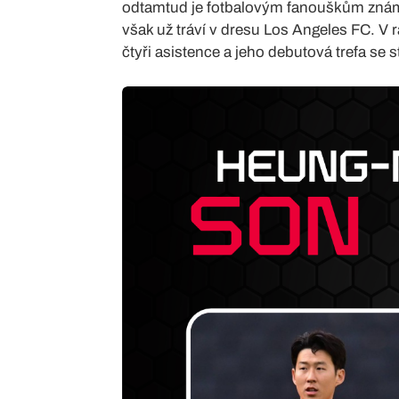
odtamtud je fotbalovým fanouškům znám 
však už tráví v dresu Los Angeles FC. V
čtyři asistence a jeho debutová trefa se 