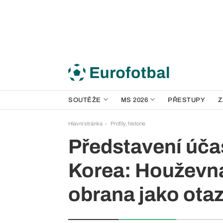
SOUTĚŽE
MS 2026
PŘESTUPY
Z
Hlavní stránka
Profily, historie
Představení účas
Korea: Houževna
obrana jako ota