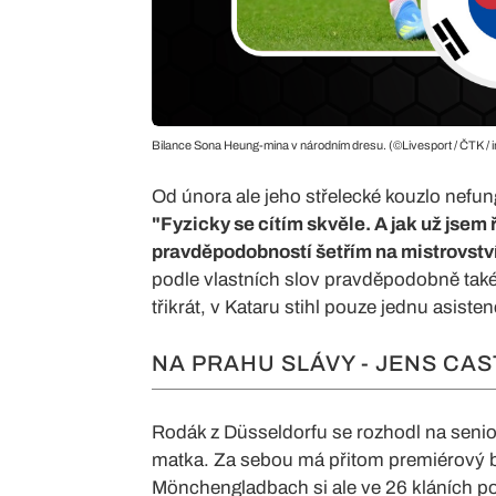
Bilance Sona Heung-mina v národním dresu. (©Livesport / ČTK / 
Od února ale jeho střelecké kouzlo nefun
"Fyzicky se cítím skvěle. A jak už jsem ř
pravděpodobností šetřím na mistrovství
podle vlastních slov pravděpodobně tak
třikrát, v Kataru stihl pouze jednu asisten
NA PRAHU SLÁVY - JENS CA
Rodák z Düsseldorfu se rozhodl na senio
matka. Za sebou má přitom premiérový b
Mönchengladbach si ale ve 26 kláních p