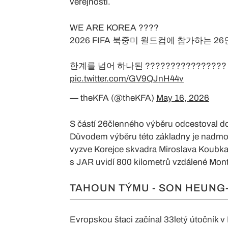
veřejnosti.
WE ARE KOREA ????
2026 FIFA 북중미 월드컵에 참가하는 2
한계를 넘어 하나된 ???????????????? 
pic.twitter.com/GV9QJnH44v
— theKFA (@theKFA)
May 16, 2026
S částí 26členného výběru odcestoval do
Důvodem výběru této základny je nadmoř
vyzve Korejce skvadra Miroslava Koubka.
s JAR uvidí 800 kilometrů vzdálené Mont
TAHOUN TÝMU - SON HEUNG
Evropskou štaci začínal 33letý útočník 