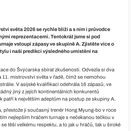
tví světa 2026 se rychle blíží a s ním i průvodce
ými reprezentacemi. Tentokrát jsme si pod
urnaje vstoupí zápasy ve skupině A. Zjistěte více o
tylu i naší predikci výsledného umístění na
tace do Švýcarska sbírat zkušenosti. Odvezla si dva
na 11. mistrovství světa v řadě, čímž se nemohou
trálie. V asijské kvalifikaci odehrála 16 zápasů, ve
ádný jiný z jejích kontinentálních konkurentů
 patří k největším adeptům na postup ze skupiny A.
, přestože ji současný trenér Hong Myung-bo v roce
řetím nejlepším hráčem turnaje s nečekanou tečkou v
e těší velkému respektu, a to jak u hráčů, tak u široké