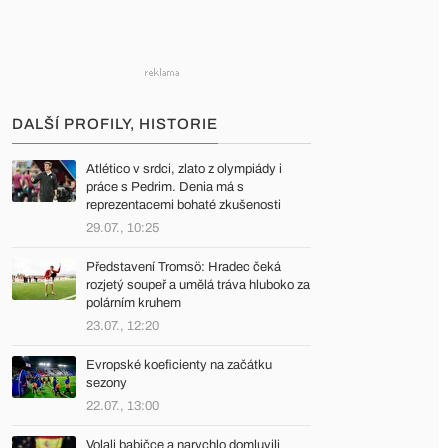
DALŠÍ PROFILY, HISTORIE
Atlético v srdci, zlato z olympiády i
práce s Pedrim. Denia má s
reprezentacemi bohaté zkušenosti
29.07., 10:25
Představení Tromsö: Hradec čeká
rozjetý soupeř a umělá tráva hluboko za
polárním kruhem
23.07., 12:20
Evropské koeficienty na začátku
sezony
22.07., 13:00
Volali babičce a narychlo domluvili