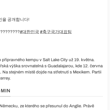
6인을 공개합니다!
????????
#대한민국
#축구국가대표팀
 přípravného kempu v Salt Lake City už 19. května.
ská výška srovnatelná s Guadalajarou, kde 12. června
 Na stejném místě dojde na střetnutí s Mexikem. Partii
errey.
-MIN
v Německu, ze kterého se přesunul do Anglie. Právě