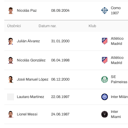
Como
Nicolás Paz
08.09.2004
1907
Útočníci
Datum nar.
Klub
Atlético
Julián Álvarez
31.01.2000
Madrid
Atlético
Nicolás González
06.04.1998
Madrid
SE
José Manuel López
06.12.2000
Palmeiras
Lautaro Martínez
22.08.1997
Inter Milán
Inter
Lionel Messi
24.06.1987
Miami