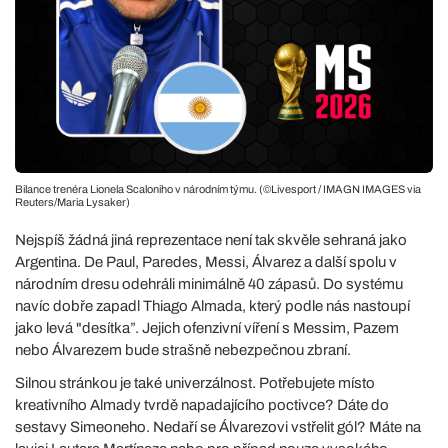
Bilance trenéra Lionela Scaloniho v národním týmu. (©Livesport / IMAGN IMAGES via
Reuters/Maria Lysaker)
Nejspíš žádná jiná reprezentace není tak skvěle sehraná jako
Argentina. De Paul, Paredes, Messi, Álvarez a další spolu v
národním dresu odehráli minimálně 40 zápasů. Do systému
navíc dobře zapadl Thiago Almada, který podle nás nastoupí
jako levá "desítka”. Jejich ofenzivní víření s Messim, Pazem
nebo Álvarezem bude strašně nebezpečnou zbraní.
Silnou stránkou je také univerzálnost. Potřebujete místo
kreativního Almady tvrdě napadajícího poctivce? Dáte do
sestavy Simeoneho. Nedaří se Álvarezovi vstřelit gól? Máte na