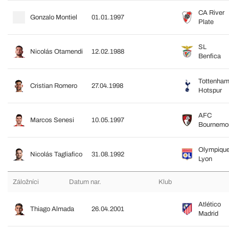
CA River
Gonzalo Montiel
01.01.1997
Plate
SL
Nicolás Otamendi
12.02.1988
Benfica
Tottenha
Cristian Romero
27.04.1998
Hotspur
AFC
Marcos Senesi
10.05.1997
Bournemo
Olympiqu
Nicolás Tagliafico
31.08.1992
Lyon
Záložníci
Datum nar.
Klub
Atlético
Thiago Almada
26.04.2001
Madrid