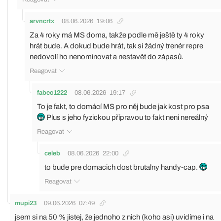
arvncrtx
08.06.2026
19:06
Za 4 roky má MS doma, takže podle mě ještě ty 4 roky
hrát bude. A dokud bude hrát, tak si žádný trenér repre
nedovolí ho nenominovat a nestavět do zápasů.
Reagovat
fabec1222
08.06.2026
19:17
To je fakt, to domácí MS pro něj bude jak kost pro psa
Plus s jeho fyzickou přípravou to fakt neni nereálný
Reagovat
celeb
08.06.2026
22:00
to bude pre domacich dost brutalny handy-cap.
Reagovat
mupi23
09.06.2026
07:49
jsem si na 50 % jistej, že jednoho z nich (koho asi) uvidíme i na