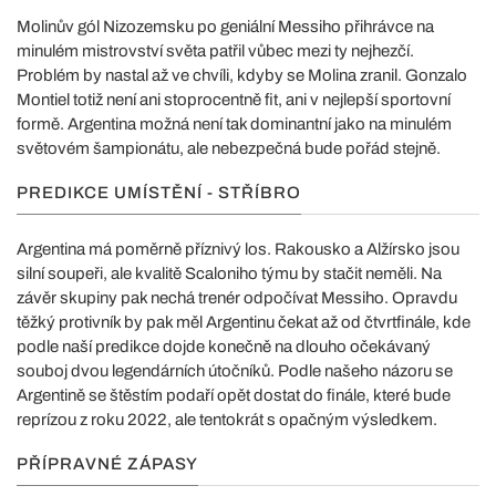
Molinův gól Nizozemsku po geniální Messiho přihrávce na
minulém mistrovství světa patřil vůbec mezi ty nejhezčí.
Problém by nastal až ve chvíli, kdyby se Molina zranil. Gonzalo
Montiel totiž není ani stoprocentně fit, ani v nejlepší sportovní
formě. Argentina možná není tak dominantní jako na minulém
světovém šampionátu, ale nebezpečná bude pořád stejně.
PREDIKCE UMÍSTĚNÍ - STŘÍBRO
Argentina má poměrně příznivý los. Rakousko a Alžírsko jsou
silní soupeři, ale kvalitě Scaloniho týmu by stačit neměli. Na
závěr skupiny pak nechá trenér odpočívat Messiho. Opravdu
těžký protivník by pak měl Argentinu čekat až od čtvrtfinále, kde
podle naší predikce dojde konečně na dlouho očekávaný
souboj dvou legendárních útočníků. Podle našeho názoru se
Argentině se štěstím podaří opět dostat do finále, které bude
reprízou z roku 2022, ale tentokrát s opačným výsledkem.
PŘÍPRAVNÉ ZÁPASY