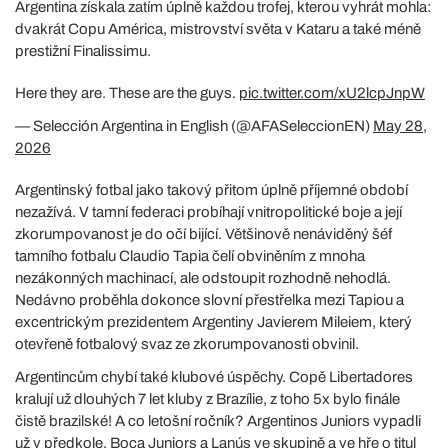
Argentina získala zatím úplně každou trofej, kterou vyhrát mohla:
dvakrát Copu América, mistrovství světa v Kataru a také méně
prestižní Finalissimu.
Here they are. These are the guys.
pic.twitter.com/xU2lcpJnpW
— Selección Argentina in English (@AFASeleccionEN)
May 28,
2026
Argentinský fotbal jako takový přitom úplně příjemné období
nezažívá. V tamní federaci probíhají vnitropolitické boje a její
zkorumpovanost je do očí bijící. Většinově nenáviděný šéf
tamního fotbalu Claudio Tapia čelí obviněním z mnoha
nezákonných machinací, ale odstoupit rozhodně nehodlá.
Nedávno proběhla dokonce slovní přestřelka mezi Tapiou a
excentrickým prezidentem Argentiny Javierem Mileiem, který
otevřeně fotbalový svaz ze zkorumpovanosti obvinil.
Argentincům chybí také klubové úspěchy. Copě Libertadores
kralují už dlouhých 7 let kluby z Brazílie, z toho 5x bylo finále
čistě brazilské! A co letošní ročník? Argentinos Juniors vypadli
už v předkole, Boca Juniors a Lanús ve skupině a ve hře o titul