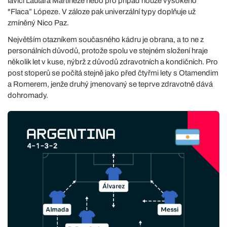
lavici Lautara Martíneze nebo pro případ nouze vysokého
"Flaca” Lópeze. V záloze pak univerzální typy doplňuje už
zmíněný Nico Paz.
Největším otazníkem současného kádru je obrana, a to ne z
personálních důvodů, protože spolu ve stejném složení hraje
několik let v kuse, nýbrž z důvodů zdravotních a kondičních. Pro
post stoperů se počítá stejně jako před čtyřmi lety s Otamendim
a Romerem, jenže druhý jmenovaný se teprve zdravotně dává
dohromady.