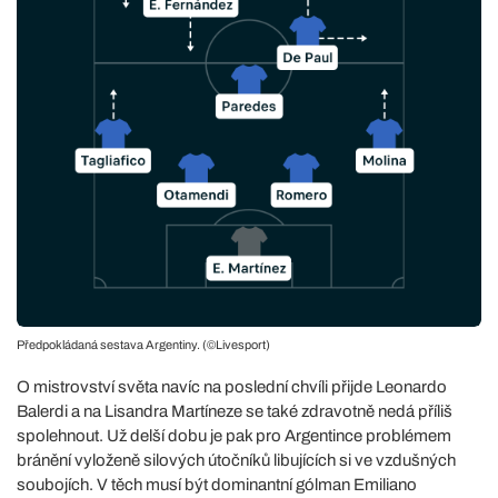
Předpokládaná sestava Argentiny. (©Livesport)
O mistrovství světa navíc na poslední chvíli přijde Leonardo
Balerdi a na Lisandra Martíneze se také zdravotně nedá příliš
spolehnout. Už delší dobu je pak pro Argentince problémem
bránění vyloženě silových útočníků libujících si ve vzdušných
soubojích. V těch musí být dominantní gólman Emiliano