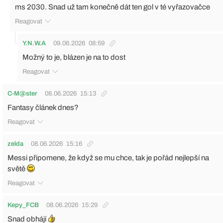
ms 2030. Snad už tam konečně dát ten gol v té vyřazovačce
Reagovat
Y.N.W.A
09.06.2026
08:59
Možný to je, blázen je na to dost
Reagovat
C-M@ster
08.06.2026
15:13
Fantasy článek dnes?
Reagovat
zelda
08.06.2026
15:16
Messi připomene, že když se mu chce, tak je pořád nejlepší na
světě
Reagovat
Kepy_FCB
08.06.2026
15:29
Snad obhájí