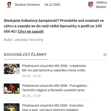
Atlético
Giuliano Simeone
18.12.2002
Madrid
Sledujete fotbalový šampionát? Proměňte své znalosti ve
výhru a zapojte se do naší velké tipovačky o podíl ze 100
000 Kč!
Chci se zapojit
Autor: Jaroslav Novotný
SOUVISEJÍCÍ ČLÁNKY
Představení účastníků MS 2026 - Uzbekistán:
Bílí vlci pod taktovkou italského mistra světa
09.06., 19:05
Představení účastníků MS 2026 - Portugalsko:
Techničtí mágové a Ronaldův poslední tanec
09.06., 15:30
Představení účastníků MS 2026 - Kolumbie:
Díaz a spol. umí bavit útočným fotbalem