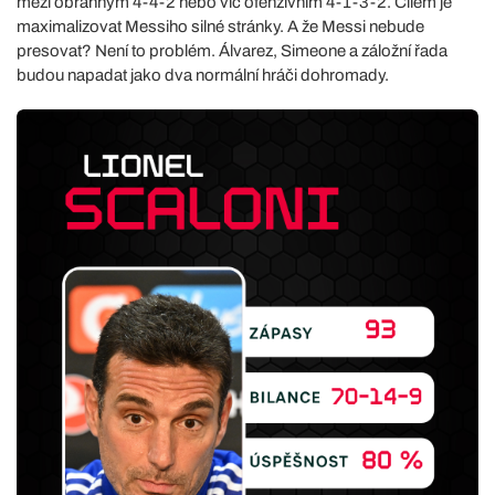
mezi obranným 4-4-2 nebo víc ofenzivním 4-1-3-2. Cílem je
maximalizovat Messiho silné stránky. A že Messi nebude
presovat? Není to problém. Álvarez, Simeone a záložní řada
budou napadat jako dva normální hráči dohromady.