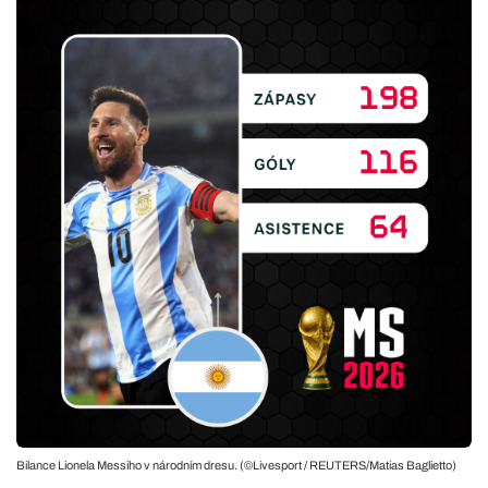
Bilance Lionela Messiho v národním dresu. (©Livesport / REUTERS/Matias Baglietto)