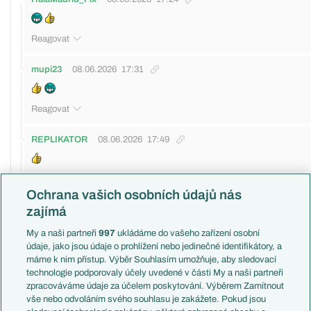
Reagovat
mupi23
08.06.2026
17:31
Reagovat
REPLIKATOR
08.06.2026
17:49
Reagovat
Ochrana vašich osobních údajů nás
zajímá
Freedo
08.06.2026
21:16
My a naši partneři
997
ukládáme do vašeho zařízení osobní
údaje, jako jsou údaje o prohlížení nebo jedinečné identifikátory, a
Reagovat
máme k nim přístup. Výběr Souhlasím umožňuje, aby sledovací
technologie podporovaly účely uvedené v části My a naši partneři
waynemarkrooney
08.06.2026
21:18
zpracováváme údaje za účelem poskytování. Výběrem Zamítnout
vše nebo odvoláním svého souhlasu je zakážete. Pokud jsou