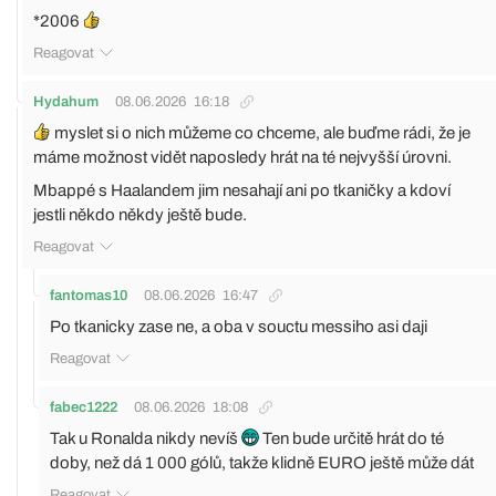
*2006
Reagovat
Hydahum
08.06.2026
16:18
myslet si o nich můžeme co chceme, ale buďme rádi, že je
máme možnost vidět naposledy hrát na té nejvyšší úrovni.
Mbappé s Haalandem jim nesahají ani po tkaničky a kdoví
jestli někdo někdy ještě bude.
Reagovat
fantomas10
08.06.2026
16:47
Po tkanicky zase ne, a oba v souctu messiho asi daji
Reagovat
fabec1222
08.06.2026
18:08
Tak u Ronalda nikdy nevíš
Ten bude určitě hrát do té
doby, než dá 1 000 gólů, takže klidně EURO ještě může dát
Reagovat