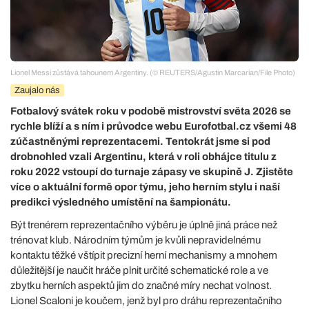
Lionel Messi zůstává tahounem Argentiny. (© REUTERS/Agustin Marcarian/File Photo)
Zaujalo nás
Fotbalový svátek roku v podobě mistrovství světa 2026 se
rychle blíží a s ním i průvodce webu Eurofotbal.cz všemi 48
zúčastněnými reprezentacemi. Tentokrát jsme si pod
drobnohled vzali Argentinu, která v roli obhájce titulu z
roku 2022 vstoupí do turnaje zápasy ve skupině J. Zjistěte
více o aktuální formě opor týmu, jeho herním stylu i naší
predikci výsledného umístění na šampionátu.
Být trenérem reprezentačního výběru je úplně jiná práce než
trénovat klub. Národním týmům je kvůli nepravidelnému
kontaktu těžké vštípit precizní herní mechanismy a mnohem
důležitější je naučit hráče plnit určité schematické role a ve
zbytku herních aspektů jim do značné míry nechat volnost.
Lionel Scaloni je koučem, jenž byl pro dráhu reprezentačního