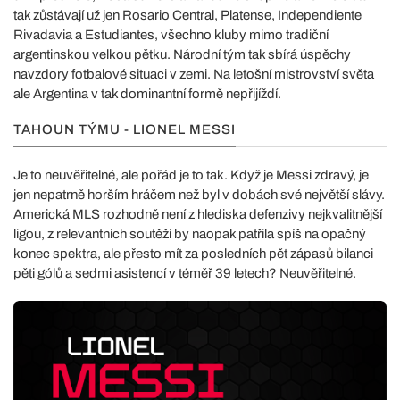
tak zůstávají už jen Rosario Central, Platense, Independiente
Rivadavia a Estudiantes, všechno kluby mimo tradiční
argentinskou velkou pětku. Národní tým tak sbírá úspěchy
navzdory fotbalové situaci v zemi. Na letošní mistrovství světa
ale Argentina v tak dominantní formě nepřijíždí.
TAHOUN TÝMU - LIONEL MESSI
Je to neuvěřitelné, ale pořád je to tak. Když je Messi zdravý, je
jen nepatrně horším hráčem než byl v dobách své největší slávy.
Americká MLS rozhodně není z hlediska defenzivy nejkvalitnější
ligou, z relevantních soutěží by naopak patřila spíš na opačný
konec spektra, ale přesto mít za posledních pět zápasů bilanci
pěti gólů a sedmi asistencí v téměř 39 letech? Neuvěřitelné.