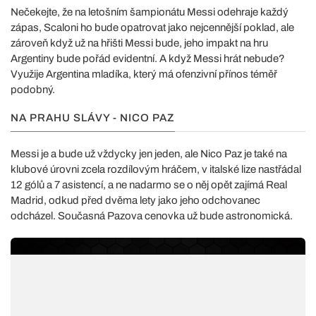
Nečekejte, že na letošním šampionátu Messi odehraje každý
zápas, Scaloni ho bude opatrovat jako nejcennější poklad, ale
zároveň když už na hřišti Messi bude, jeho impakt na hru
Argentiny bude pořád evidentní. A když Messi hrát nebude?
Využije Argentina mladíka, který má ofenzivní přínos téměř
podobný.
NA PRAHU SLÁVY - NICO PAZ
Messi je a bude už vždycky jen jeden, ale Nico Paz je také na
klubové úrovni zcela rozdílovým hráčem, v italské lize nastřádal
12 gólů a 7 asistencí, a ne nadarmo se o něj opět zajímá Real
Madrid, odkud před dvěma lety jako jeho odchovanec
odcházel. Současná Pazova cenovka už bude astronomická.