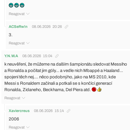
Reagovat
ACSeRw!n
08.06.2026
20:26
3.
Reagovat
Y.N.W.A
08.06.2026
15:04
k neuvěření, že můžeme na dalším šampionátu sledovat Messiho
a Ronalda a počítat jim góly... a vedle nich Mbappé a Haaland...
spojení těch nej.... něco podobnýho, jako na MS 2010, kde
Messi s Ronaldem začínali a potkali se s končící generací
Ronalda, Zidaneho, Beckhama, Del Piera atd.
Reagovat
Xaviercreus
08.06.2026
15:14
2006
Reagovat