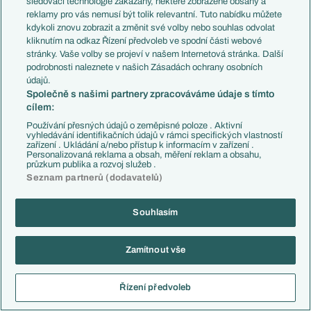
sledovací technologie zakázány, některé zobrazené obsahy a
Reagovat
reklamy pro vás nemusí být tolik relevantní. Tuto nabídku můžete
kdykoli znovu zobrazit a změnit své volby nebo souhlas odvolat
Salfovic
08.06.2026
21:56
kliknutím na odkaz Řízení předvoleb ve spodní části webové
stránky. Vaše volby se projeví v našem Internetová stránka. Další
Jednou napíše něco, s čím se dá souhlasit, a ty na něj takhle.
podrobnosti naleznete v našich Zásadách ochrany osobních
Reagovat
údajů.
Společně s našimi partnery zpracováváme údaje s tímto
cílem:
icka
08.06.2026
22:56
Používání přesných údajů o zeměpisné poloze . Aktivní
vyhledávání identifikačních údajů v rámci specifických vlastností
zařízení . Ukládání a/nebo přístup k informacím v zařízení .
Reagovat
Personalizovaná reklama a obsah, měření reklam a obsahu,
průzkum publika a rozvoj služeb .
Seznam partnerů (dodavatelů)
DonAndres
09.06.2026
07:09
Souhlasím
Reagovat
ramm+
16.06.2026
11:11
Zamítnout vše
Koukám, že maňásek, vlastizrádný PePa má plno zastánců.
Co už, dneska stačí fakt málo. Vyfoukané vlásky, mediální
Řízení předvoleb
tlačenka a je vystaráno.