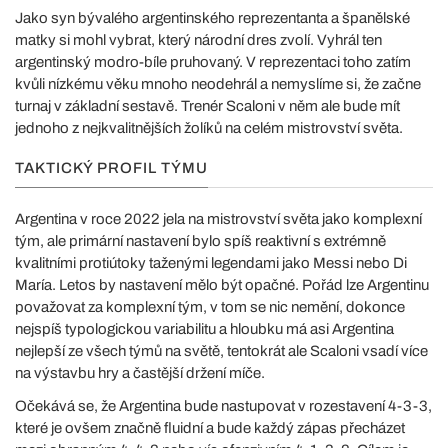
Jako syn bývalého argentinského reprezentanta a španělské
matky si mohl vybrat, který národní dres zvolí. Vyhrál ten
argentinský modro-bíle pruhovaný. V reprezentaci toho zatím
kvůli nízkému věku mnoho neodehrál a nemyslíme si, že začne
turnaj v základní sestavě. Trenér Scaloni v něm ale bude mít
jednoho z nejkvalitnějších žolíků na celém mistrovství světa.
TAKTICKÝ PROFIL TÝMU
Argentina v roce 2022 jela na mistrovství světa jako komplexní
tým, ale primární nastavení bylo spíš reaktivní s extrémně
kvalitními protiútoky taženými legendami jako Messi nebo Di
María. Letos by nastavení mělo být opačné. Pořád lze Argentinu
považovat za komplexní tým, v tom se nic nemění, dokonce
nejspíš typologickou variabilitu a hloubku má asi Argentina
nejlepší ze všech týmů na světě, tentokrát ale Scaloni vsadí více
na výstavbu hry a častější držení míče.
Očekává se, že Argentina bude nastupovat v rozestavení 4-3-3,
které je ovšem značně fluidní a bude každý zápas přecházet