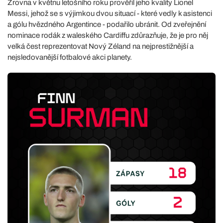
Zrovna v květnu letošního roku prověřil jeho kvality Lionel
Messi, jehož se s výjimkou dvou situací - které vedly k asistenci
a gólu hvězdného Argentince - podařilo ubránit. Od zveřejnění
nominace rodák z waleského Cardiffu zdůrazňuje, že je pro něj
velká čest reprezentovat Nový Zéland na nejprestižnější a
nejsledovanější fotbalové akci planety.