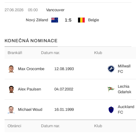
27.06.2026
05:00
Vancouver
1:5
Nový Zéland
Belgie
KONEČNÁ NOMINACE
Brankáři
Datum nar.
Klub
Millwall
Max Crocombe
12.08.1993
FC
Lechia
Alex Paulsen
04.07.2002
Gdańsk
Auckland
Michael Woud
16.01.1999
FC
Obránci
Datum nar.
Klub