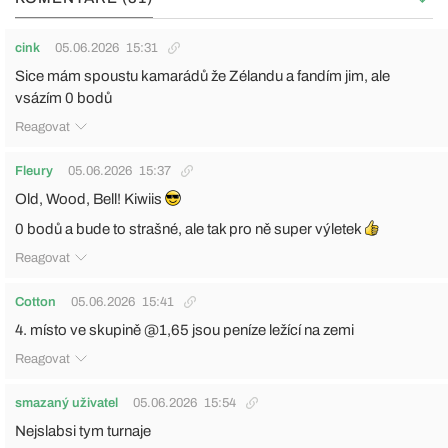
cink
05.06.2026
15:31
Sice mám spoustu kamarádů že Zélandu a fandím jim, ale
vsázím 0 bodů
Reagovat
Fleury
05.06.2026
15:37
Old, Wood, Bell! Kiwiis
0 bodů a bude to strašné, ale tak pro ně super výletek
Reagovat
Cotton
05.06.2026
15:41
4. místo ve skupině @1,65 jsou peníze ležící na zemi
Reagovat
smazaný uživatel
05.06.2026
15:54
Nejslabsi tym turnaje