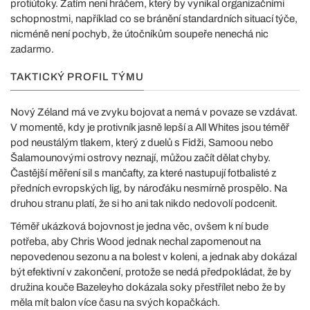
protiútoky. Zatím není hráčem, který by vynikal organizačními
schopnostmi, například co se bránění standardních situací týče,
nicméně není pochyb, že útočníkům soupeře nenechá nic
zadarmo.
TAKTICKÝ PROFIL TÝMU
Nový Zéland má ve zvyku bojovat a nemá v povaze se vzdávat.
V momentě, kdy je protivník jasně lepší a All Whites jsou téměř
pod neustálým tlakem, který z duelů s Fidži, Samoou nebo
Šalamounovými ostrovy neznají, můžou začít dělat chyby.
Častější měření sil s mančafty, za které nastupují fotbalisté z
předních evropských lig, by nároďáku nesmírně prospělo. Na
druhou stranu platí, že si ho ani tak nikdo nedovolí podcenit.
Téměř ukázková bojovnost je jedna věc, ovšem k ní bude
potřeba, aby Chris Wood jednak nechal zapomenout na
nepovedenou sezonu a na bolest v koleni, a jednak aby dokázal
být efektivní v zakončení, protože se nedá předpokládat, že by
družina kouče Bazeleyho dokázala soky přestřílet nebo že by
měla mít balon více času na svých kopačkách.