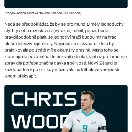
Předpokládaná sestava Nového Zélandu. (©Livesport)
Nedá se předpokládat, že by se pro mundial měly jednoduchý
styl hry nebo rozestavení (výrazně) měnit, pouze bude
pravděpodobně platit, že jednotliví hráči budou mít na hrací
ploše defenzivnější úkoly. Nejedná se o skvadru, která by
praktikovala po ztrátě míče okamžitý presink. Místo toho se
zformuje do pozorného defenzivního bloku, k jehož prolomení je
zpravidla potřeba značná dávka trpělivosti. Nový Zéland je
každopádně v pozici, kdy může většinu fotbalové veřejnosti
jenom překvapit.