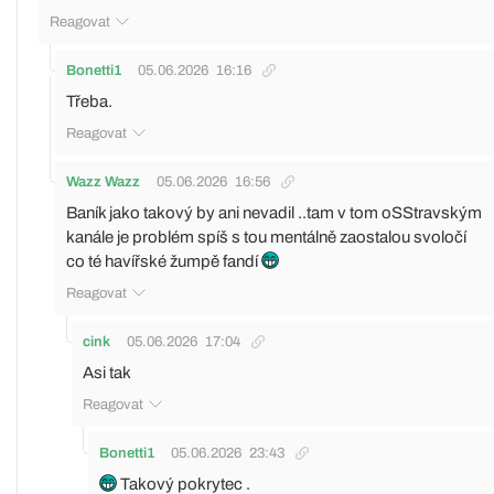
Reagovat
Bonetti1
05.06.2026
16:16
Třeba.
Reagovat
Wazz Wazz
05.06.2026
16:56
Baník jako takový by ani nevadil ..tam v tom oSStravským
kanále je problém spíš s tou mentálně zaostalou svoločí
co té havířské žumpě fandí
Reagovat
cink
05.06.2026
17:04
Asi tak
Reagovat
Bonetti1
05.06.2026
23:43
Takový pokrytec .