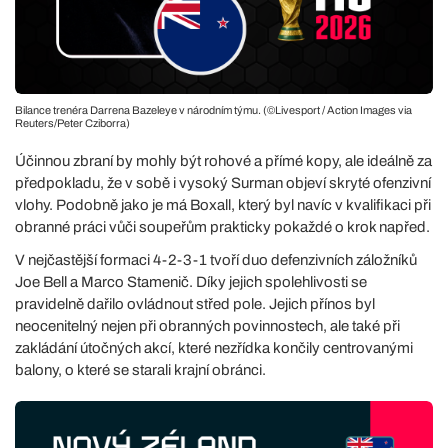
Bilance trenéra Darrena Bazeleye v národním týmu. (©Livesport / Action Images via
Reuters/Peter Cziborra)
Účinnou zbraní by mohly být rohové a přímé kopy, ale ideálně za
předpokladu, že v sobě i vysoký Surman objeví skryté ofenzivní
vlohy. Podobně jako je má Boxall, který byl navíc v kvalifikaci při
obranné práci vůči soupeřům prakticky pokaždé o krok napřed.
V nejčastější formaci 4-2-3-1 tvoří duo defenzivních záložníků
Joe Bell a Marco Stamenič. Díky jejich spolehlivosti se
pravidelně dařilo ovládnout střed pole. Jejich přínos byl
neocenitelný nejen při obranných povinnostech, ale také při
zakládání útočných akcí, které nezřídka končily centrovanými
balony, o které se starali krajní obránci.