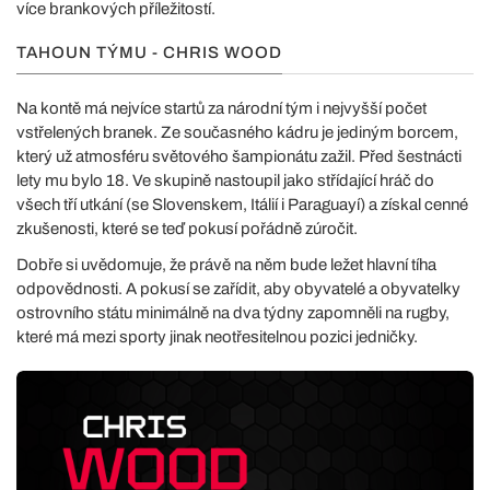
více brankových příležitostí.
TAHOUN TÝMU - CHRIS WOOD
Na kontě má nejvíce startů za národní tým i nejvyšší počet
vstřelených branek. Ze současného kádru je jediným borcem,
který už atmosféru světového šampionátu zažil. Před šestnácti
lety mu bylo 18. Ve skupině nastoupil jako střídající hráč do
všech tří utkání (se Slovenskem, Itálií i Paraguayí) a získal cenné
zkušenosti, které se teď pokusí pořádně zúročit.
Dobře si uvědomuje, že právě na něm bude ležet hlavní tíha
odpovědnosti. A pokusí se zařídit, aby obyvatelé a obyvatelky
ostrovního státu minimálně na dva týdny zapomněli na rugby,
které má mezi sporty jinak neotřesitelnou pozici jedničky.