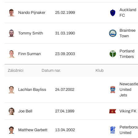
Auckland
Nando Pijnaker
25.02.1999
FC
Braintree
Tommy Smith
31.03.1990
Town
Portland
Finn Surman
23.09.2003
Timbers
Záložníci
Datum nar.
Klub
Newcastl
Lachlan Bayliss
24.07.2002
United
Jets
Joe Bell
27.04.1999
Viking FK
Peterboro
Matthew Garbett
13.04.2002
United