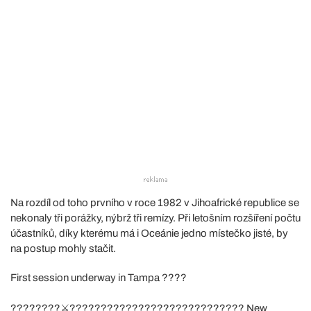
Na rozdíl od toho prvního v roce 1982 v Jihoafrické republice se
nekonaly tři porážky, nýbrž tři remízy. Při letošním rozšíření počtu
účastníků, díky kterému má i Oceánie jedno místečko jisté, by
na postup mohly stačit.
First session underway in Tampa ????
????????⚔️???????????????????????????? New