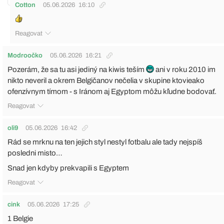
Cotton
05.06.2026
16:10
Reagovat
Modroočko
05.06.2026
16:21
Pozerám, že sa tu asi jediný na kiwis teším
ani v roku 2010 im
nikto neveril a okrem Belgičanov nečelia v skupine ktovieako
ofenzívnym tímom - s Iránom aj Egyptom môžu kľudne bodovať.
Reagovat
oli9
05.06.2026
16:42
Rád se mrknu na ten jejich styl nestyl fotbalu ale tady nejspíš
posledni misto…
Snad jen kdyby prekvapili s Egyptem
Reagovat
cink
05.06.2026
17:25
1 Belgie