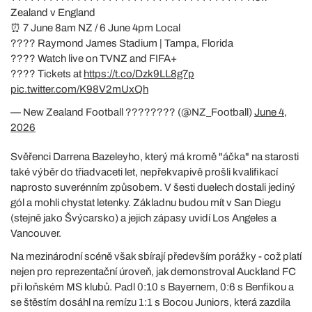
Zealand v England
⏰ 7 June 8am NZ / 6 June 4pm Local
????️ Raymond James Stadium | Tampa, Florida
???? Watch live on TVNZ and FIFA+
????️ Tickets at
https://t.co/Dzk9LL8g7p
pic.twitter.com/K98V2mUxQh
— New Zealand Football ???????? (@NZ_Football)
June 4,
2026
Svěřenci Darrena Bazeleyho, který má kromě "áčka" na starosti
také výběr do třiadvaceti let, nepřekvapivě prošli kvalifikací
naprosto suverénním způsobem. V šesti duelech dostali jediný
gól a mohli chystat letenky. Základnu budou mít v San Diegu
(stejně jako Švýcarsko) a jejich zápasy uvidí Los Angeles a
Vancouver.
Na mezinárodní scéně však sbírají především porážky - což platí
nejen pro reprezentační úroveň, jak demonstroval Auckland FC
při loňském MS klubů. Padl 0:10 s Bayernem, 0:6 s Benfikou a
se štěstím dosáhl na remízu 1:1 s Bocou Juniors, která zazdila