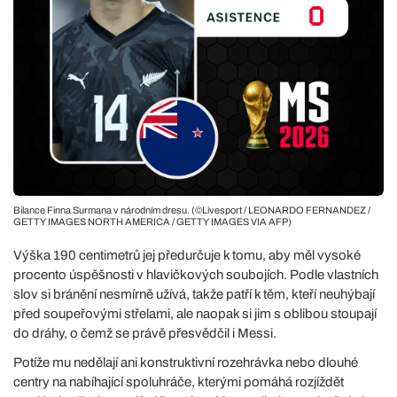
Bilance Finna Surmana v národním dresu. (©Livesport / LEONARDO FERNANDEZ /
GETTY IMAGES NORTH AMERICA / GETTY IMAGES VIA AFP)
Výška 190 centimetrů jej předurčuje k tomu, aby měl vysoké
procento úspěšnosti v hlavičkových soubojích. Podle vlastních
slov si bránění nesmírně užívá, takže patří k těm, kteří neuhýbají
před soupeřovými střelami, ale naopak si jim s oblibou stoupají
do dráhy, o čemž se právě přesvědčil i Messi.
Potíže mu nedělají ani konstruktivní rozehrávka nebo dlouhé
centry na nabíhající spoluhráče, kterými pomáhá rozjíždět