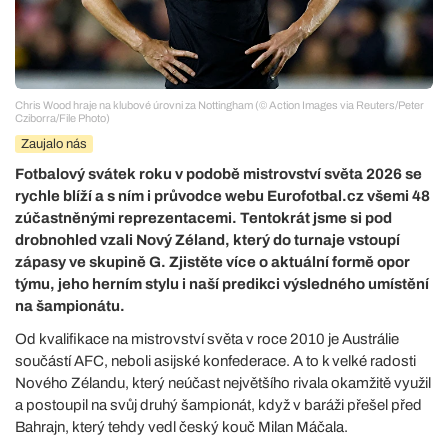
Chris Wood hraje na klubové úrovni za Nottingham (© Action Images via Reuters/Peter
Cziborra/File Photo)
Zaujalo nás
Fotbalový svátek roku v podobě mistrovství světa 2026 se
rychle blíží a s ním i průvodce webu Eurofotbal.cz všemi 48
zúčastněnými reprezentacemi. Tentokrát jsme si pod
drobnohled vzali Nový Zéland, který do turnaje vstoupí
zápasy ve skupině G. Zjistěte více o aktuální formě opor
týmu, jeho herním stylu i naší predikci výsledného umístění
na šampionátu.
Od kvalifikace na mistrovství světa v roce 2010 je Austrálie
součástí AFC, neboli asijské konfederace. A to k velké radosti
Nového Zélandu, který neúčast největšího rivala okamžitě využil
a postoupil na svůj druhý šampionát, když v baráži přešel před
Bahrajn, který tehdy vedl český kouč Milan Máčala.