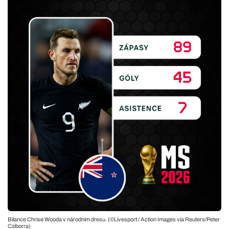
Bilance Chrise Wooda v národním dresu. (©Livesport / Action Images via Reuters/Peter
Cziborra)