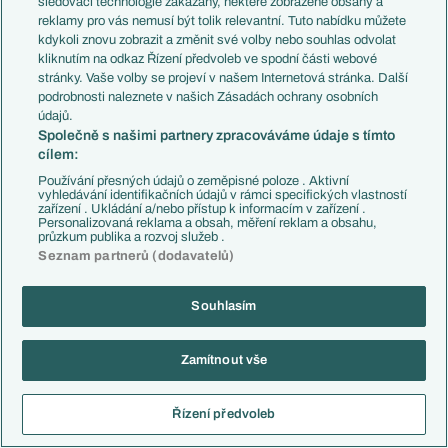
sledovací technologie zakázány, některé zobrazené obsahy a
reklamy pro vás nemusí být tolik relevantní. Tuto nabídku můžete
SLEDOVÁNÍ KOMENTÁŘŮ
kdykoli znovu zobrazit a změnit své volby nebo souhlas odvolat
kliknutím na odkaz Řízení předvoleb ve spodní části webové
Chcete-li se rychle dovědět o nových komentářích k tomuto článku,
stránky. Vaše volby se projeví v našem Internetová stránka. Další
přidejte si jej ke svým sledovaným. Upozornění na nové komentáře pak
podrobnosti naleznete v našich Zásadách ochrany osobních
najdete ve svém osobním boxu Můj EuroFotbal v pravé části hlavičky
údajů.
webu.
Společně s našimi partnery zpracováváme údaje s tímto
cílem:
Sledovat komentáře mohou pouze registrovaní uživatelé.
Používání přesných údajů o zeměpisné poloze . Aktivní
vyhledávání identifikačních údajů v rámci specifických vlastností
zařízení . Ukládání a/nebo přístup k informacím v zařízení .
NOVÝ KOMENTÁŘ
Personalizovaná reklama a obsah, měření reklam a obsahu,
průzkum publika a rozvoj služeb .
Seznam partnerů (dodavatelů)
Komentáře mohou přidávat pouze registrovaní uživatelé. Jste-li již
zaregistrován, přihlašte se vyplněním svého loginu a hesla vpravo nahoře
na stránce. Nahlásit nelegální obsah můžete
zde
.
Souhlasím
Registrace nového uživatele
Zamítnout vše
Řízení předvoleb