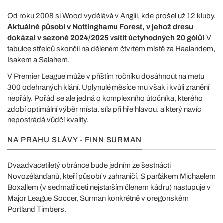
Od roku 2008 si Wood vydělává v Anglii, kde prošel už 12 kluby.
Aktuálně působí v Nottinghamu Forest, v jehož dresu
dokázal v sezoně 2024/2025 vsítit úctyhodných 20 gólů!
V
tabulce střelců skončil na děleném čtvrtém místě za Haalandem,
Isakem a Salahem.
V Premier League může v příštím ročníku dosáhnout na metu
300 odehraných klání. Uplynulé měsíce mu však i kvůli zranění
nepřály. Pořád se ale jedná o komplexního útočníka, kterého
zdobí optimální výběr místa, síla při hře hlavou, a který navíc
nepostrádá vůdčí kvality.
NA PRAHU SLÁVY - FINN SURMAN
Dvaadvacetiletý obránce bude jedním ze šestnácti
Novozélanďanů, kteří působí v zahraničí. S parťákem Michaelem
Boxallem (v sedmatřiceti nejstarším členem kádru) nastupuje v
Major League Soccer, Surman konkrétně v oregonském
Portland Timbers.