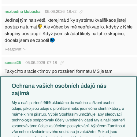
nezbedná klobáska
05.06.2026
18:42
Jedinej tým na světě, kterej má díky systému kvalifikace jistej
postup na turnaj
Ale vůbec by mě nepřekvapilo, kdyby z týhle
skupiny postoupil. Když jsem skládal tikety na tuhle skupinu,
docela jsem se zapotil
Reagovat
sensei25
06.06.2026
07:18
Takychto sraciek timov po rozsireni formatu MS je tam
mraky.Atraktivita 0.Sa bude dat nato pozerat az po skupinach.
Ochrana vašich osobních údajů nás
Reagovat
zajímá
sensei25
06.06.2026
07:18
My a naši partneři
999
ukládáme do vašeho zařízení osobní
Takychto sraciek timov po rozsireni formatu MS je tam
údaje, jako jsou údaje o prohlížení nebo jedinečné identifikátory, a
máme k nim přístup. Výběr Souhlasím umožňuje, aby sledovací
mraky.Atraktivita 0.Sa bude dat nato pozerat az po skupinach.
technologie podporovaly účely uvedené v části My a naši partneři
Reagovat
zpracováváme údaje za účelem poskytování. Výběrem Zamítnout
vše nebo odvoláním svého souhlasu je zakážete. Pokud jsou