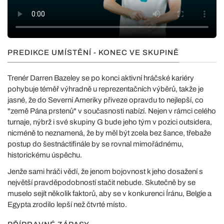
PREDIKCE UMÍSTĚNÍ - KONEC VE SKUPINĚ
Trenér Darren Bazeley se po konci aktivní hráčské kariéry
pohybuje téměř výhradně u reprezentačních výběrů, takže je
jasné, že do Severní Ameriky přiveze opravdu to nejlepší, co
"země Pána prstenů" v současnosti nabízí. Nejen v rámci celého
turnaje, nýbrž i své skupiny G bude jeho tým v pozici outsidera,
nicméně to neznamená, že by měl být zcela bez šance, třebaže
postup do šestnáctifinále by se rovnal mimořádnému,
historickému úspěchu.
Jenže sami hráči vědí, že jenom bojovnost k jeho dosažení s
největší pravděpodobností stačit nebude. Skutečně by se
muselo sejít několik faktorů, aby se v konkurenci Íránu, Belgie a
Egypta zrodilo lepší než čtvrté místo.