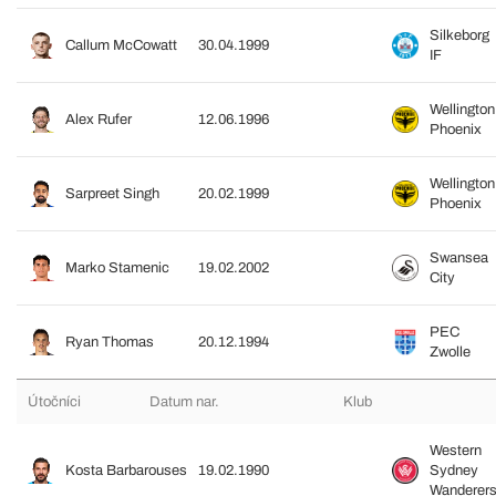
Silkeborg
Callum McCowatt
30.04.1999
IF
Wellington
Alex Rufer
12.06.1996
Phoenix
Wellington
Sarpreet Singh
20.02.1999
Phoenix
Swansea
Marko Stamenic
19.02.2002
City
PEC
Ryan Thomas
20.12.1994
Zwolle
Útočníci
Datum nar.
Klub
Western
Kosta Barbarouses
19.02.1990
Sydney
Wanderer