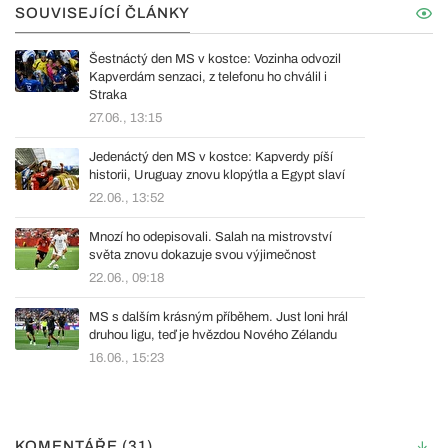
SOUVISEJÍCÍ ČLÁNKY
Šestnáctý den MS v kostce: Vozinha odvozil
Kapverdám senzaci, z telefonu ho chválil i
Straka
27.06., 13:15
Jedenáctý den MS v kostce: Kapverdy píší
historii, Uruguay znovu klopýtla a Egypt slaví
22.06., 13:52
Mnozí ho odepisovali. Salah na mistrovství
světa znovu dokazuje svou výjimečnost
22.06., 09:18
MS s dalším krásným příběhem. Just loni hrál
druhou ligu, teď je hvězdou Nového Zélandu
16.06., 15:23
KOMENTÁŘE (31)