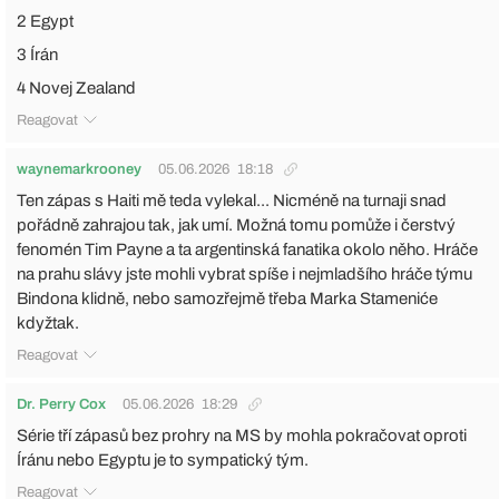
2 Egypt
3 Írán
4 Novej Zealand
Reagovat
waynemarkrooney
05.06.2026
18:18
Ten zápas s Haiti mě teda vylekal... Nicméně na turnaji snad
pořádně zahrajou tak, jak umí. Možná tomu pomůže i čerstvý
fenomén Tim Payne a ta argentinská fanatika okolo něho. Hráče
na prahu slávy jste mohli vybrat spíše i nejmladšího hráče týmu
Bindona klidně, nebo samozřejmě třeba Marka Stameniće
kdyžtak.
Reagovat
Dr. Perry Cox
05.06.2026
18:29
Série tří zápasů bez prohry na MS by mohla pokračovat oproti
Íránu nebo Egyptu je to sympatický tým.
Reagovat