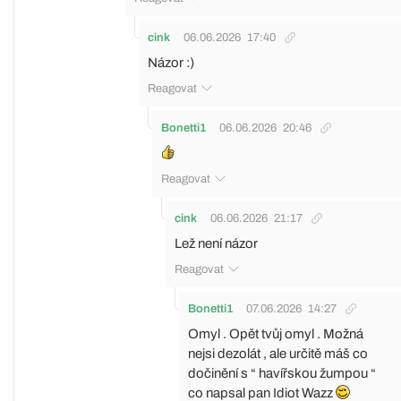
cink
06.06.2026
17:40
Názor :)
Reagovat
Bonetti1
06.06.2026
20:46
Reagovat
cink
06.06.2026
21:17
Lež není názor
Reagovat
Bonetti1
07.06.2026
14:27
Omyl . Opět tvůj omyl . Možná
nejsi dezolát , ale určitě máš co
dočinění s “ havířskou žumpou “
co napsal pan Idiot Wazz