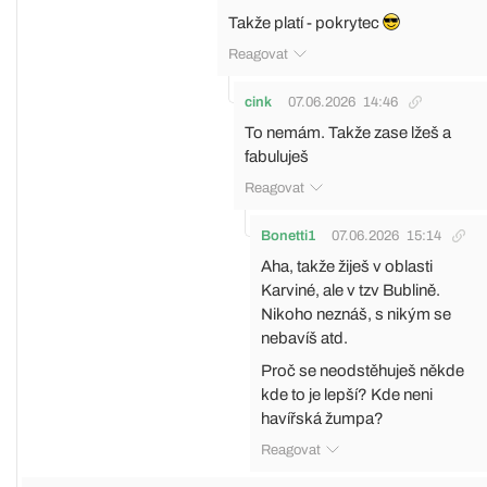
Takže platí - pokrytec
Reagovat
cink
07.06.2026
14:46
To nemám. Takže zase lžeš a
fabuluješ
Reagovat
Bonetti1
07.06.2026
15:14
Aha, takže žiješ v oblasti
Karviné, ale v tzv Bublině.
Nikoho neznáš, s nikým se
nebavíš atd.
Proč se neodstěhuješ někde
kde to je lepší? Kde neni
havířská žumpa?
Reagovat