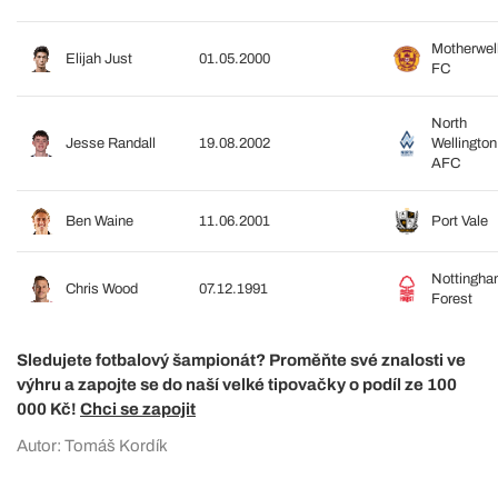
Motherwel
Elijah Just
01.05.2000
FC
North
Jesse Randall
19.08.2002
Wellington
AFC
Ben Waine
11.06.2001
Port Vale
Nottingh
Chris Wood
07.12.1991
Forest
Sledujete fotbalový šampionát? Proměňte své znalosti ve
výhru a zapojte se do naší velké tipovačky o podíl ze 100
000 Kč!
Chci se zapojit
Autor: Tomáš Kordík