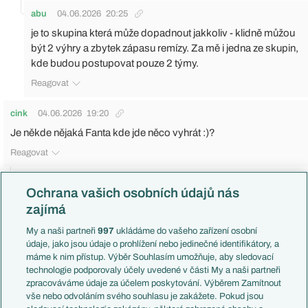
abu
04.06.2026
20:25
je to skupina která může dopadnout jakkoliv - klidně můžou
být 2 výhry a zbytek zápasu remízy. Za mě i jedna ze skupin,
kde budou postupovat pouze 2 týmy.
Reagovat
cink
04.06.2026
19:20
Je někde nějaká Fanta kde jde něco vyhrát :)?
Reagovat
arvncrtx
04.06.2026
19:59
Ochrana vašich osobních údajů nás
Já doufám, že bude na tipsportu, abych zabojoval o aspoň 50
zajímá
netů.
My a naši partneři
997
ukládáme do vašeho zařízení osobní
Reagovat
údaje, jako jsou údaje o prohlížení nebo jedinečné identifikátory, a
máme k nim přístup. Výběr Souhlasím umožňuje, aby sledovací
cink
04.06.2026
21:59
technologie podporovaly účely uvedené v části My a naši partneři
zpracováváme údaje za účelem poskytování. Výběrem Zamítnout
Já si dávám jen nejvyšší cíle
vše nebo odvoláním svého souhlasu je zakážete. Pokud jsou
Reagovat