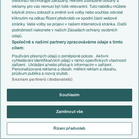
sledovací technologie zakázány, některé zobrazené obsahy a
reklamy pro vás nemusí být tolik relevantní. Tuto nabídku můžete
kdykoli znovu zobrazit a změnit své volby nebo souhlas odvolat
Bonetti1
05.06.2026
02:22
kliknutím na odkaz Řízení předvoleb ve spodní části webové
Snad skončí už ve skupině tento nesympatický tým
stránky. Vaše volby se projeví v našem Internetová stránka. Další
podrobnosti naleznete v našich Zásadách ochrany osobních
Reagovat
údajů.
Společně s našimi partnery zpracováváme údaje s tímto
Wazz Wazz
05.06.2026
07:55
cílem:
Koho má ve skupině Rusko?
Ptám se místních nácků s
Používání přesných údajů o zeměpisné poloze . Aktivní
kurev volících současnou vládní koalici plnou kolaborantů a
vyhledávání identifikačních údajů v rámci specifických vlastností
zařízení . Ukládání a/nebo přístup k informacím v zařízení .
zaprodaných rusofilních pokálenců
Personalizovaná reklama a obsah, měření reklam a obsahu,
průzkum publika a rozvoj služeb .
Reagovat
Seznam partnerů (dodavatelů)
Bonetti1
05.06.2026
12:53
Souhlasím
Ty vole. Tebe ještě nesmazali?
Korupce to EF !
Zamítnout vše
Reagovat
Řízení předvoleb
SLEDOVÁNÍ KOMENTÁŘŮ