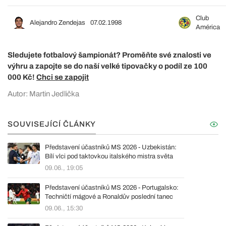
Club
Alejandro Zendejas
07.02.1998
América
Sledujete fotbalový šampionát? Proměňte své znalosti ve
výhru a zapojte se do naší velké tipovačky o podíl ze 100
000 Kč!
Chci se zapojit
Autor: Martin Jedlička
SOUVISEJÍCÍ ČLÁNKY
Představení účastníků MS 2026 - Uzbekistán:
Bílí vlci pod taktovkou italského mistra světa
09.06., 19:05
Představení účastníků MS 2026 - Portugalsko:
Techničtí mágové a Ronaldův poslední tanec
09.06., 15:30