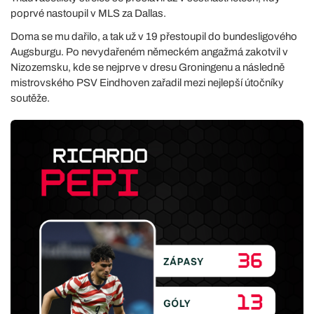
poprvé nastoupil v MLS za Dallas.
Doma se mu dařilo, a tak už v 19 přestoupil do bundesligového
Augsburgu. Po nevydařeném německém angažmá zakotvil v
Nizozemsku, kde se nejprve v dresu Groningenu a následně
mistrovského PSV Eindhoven zařadil mezi nejlepší útočníky
soutěže.