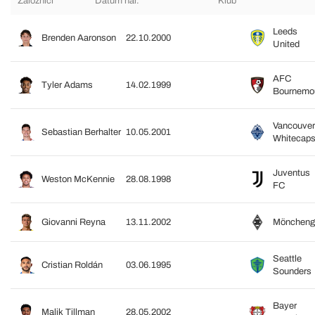
Záložníci
Datum nar.
Klub
Leeds
Brenden Aaronson
22.10.2000
United
AFC
Tyler Adams
14.02.1999
Bournemo
Vancouver
Sebastian Berhalter
10.05.2001
Whitecap
Juventus
Weston McKennie
28.08.1998
FC
Giovanni Reyna
13.11.2002
Möncheng
Seattle
Cristian Roldán
03.06.1995
Sounders
Bayer
Malik Tillman
28.05.2002