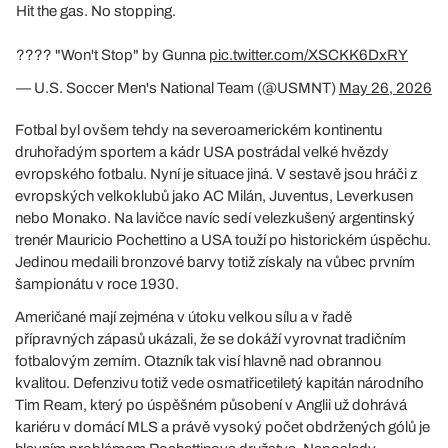
Hit the gas. No stopping.
???? "Won't Stop" by Gunna
pic.twitter.com/XSCKK6DxRY
— U.S. Soccer Men's National Team (@USMNT)
May 26, 2026
Fotbal byl ovšem tehdy na severoamerickém kontinentu
druhořadým sportem a kádr USA postrádal velké hvězdy
evropského fotbalu. Nyní je situace jiná. V sestavě jsou hráči z
evropských velkoklubů jako AC Milán, Juventus, Leverkusen
nebo Monako. Na lavičce navíc sedí velezkušený argentinský
trenér Mauricio Pochettino a USA touží po historickém úspěchu.
Jedinou medaili bronzové barvy totiž získaly na vůbec prvním
šampionátu v roce 1930.
Američané mají zejména v útoku velkou sílu a v řadě
přípravných zápasů ukázali, že se dokáží vyrovnat tradičním
fotbalovým zemím. Otazník tak visí hlavně nad obrannou
kvalitou. Defenzivu totiž vede osmatřicetiletý kapitán národního
Tim Ream, který po úspěšném působení v Anglii už dohrává
kariéru v domácí MLS a právě vysoký počet obdržených gólů je