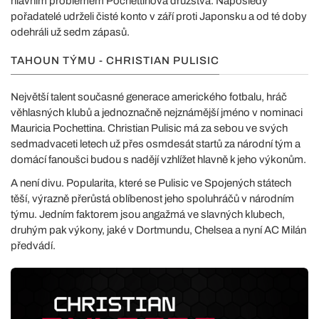
hlavním problémem Pochettinova družstva. Naposledy
pořadatelé udrželi čisté konto v září proti Japonsku a od té doby
odehráli už sedm zápasů.
TAHOUN TÝMU - CHRISTIAN PULISIC
Největší talent současné generace amerického fotbalu, hráč
věhlasných klubů a jednoznačně nejznámější jméno v nominaci
Mauricia Pochettina. Christian Pulisic má za sebou ve svých
sedmadvaceti letech už přes osmdesát startů za národní tým a
domácí fanoušci budou s nadějí vzhlížet hlavně k jeho výkonům.
A není divu. Popularita, které se Pulisic ve Spojených státech
těší, výrazně přerůstá oblíbenost jeho spoluhráčů v národním
týmu. Jedním faktorem jsou angažmá ve slavných klubech,
druhým pak výkony, jaké v Dortmundu, Chelsea a nyní AC Milán
předvádí.