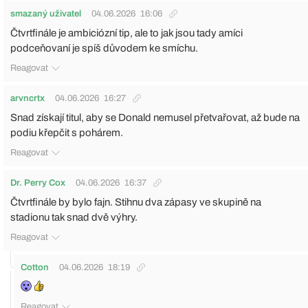
smazaný uživatel
04.06.2026
16:06
Čtvrtfinále je ambiciózní tip, ale to jak jsou tady amíci
podceňovaní je spíš důvodem ke smíchu.
Reagovat
arvncrtx
04.06.2026
16:27
Snad získají titul, aby se Donald nemusel přetvařovat, až bude na
podiu křepčit s pohárem.
Reagovat
Dr. Perry Cox
04.06.2026
16:37
Čtvrtfinále by bylo fajn. Stihnu dva zápasy ve skupině na
stadionu tak snad dvě výhry.
Reagovat
Cotton
04.06.2026
18:19
Reagovat