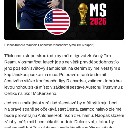
Bilance trenéra Mauricia Pochettina v národním týmu. (©Livesport)
Tříčlennou stoperskou řadu by měl dirigovat zkušený Tim
Ream. V osmatřiceti letech jde s největší pravděpodobností o
jeho poslední světový šampionát, na kterém by měl vést tým s
kapitánskou páskou na ruce. Po pravé straně bude mít
čerstvého vítěze Konferenční ligy Richardse, zatímco dobrá hra
levou nohou získá místo v základní sestavě Austonu Trustymu z
Celtiku na úkor McKenzieho.
Jednou z mála jistot v základní sestavě by měli být krajní beci.
Na pravé straně se očekává start Desta, zatímco nalevo zřejmě
bude pilovat lajnu Antonee Robinson z Fulhamu. Naopak složení
zálohy může mít hned několik podob. Defenzivní jistotou by
ovšem měl být Tyler Adams, vedle kterého může ve středu