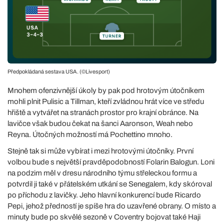
Předpokládaná sestava USA. (©Livesport)
Mnohem ofenzivnější úkoly by pak pod hrotovým útočníkem
mohli plnit Pulisic a Tillman, kteří zvládnou hrát více ve středu
hřiště a vytvářet na stranách prostor pro krajní obránce. Na
lavičce však budou čekat na šanci Aaronson, Weah nebo
Reyna. Útočných možností má Pochettino mnoho.
Stejně tak si může vybírat i mezi hrotovými útočníky. První
volbou bude s největší pravděpodobností Folarin Balogun. Loni
na podzim měl v dresu národního týmu střeleckou formu a
potvrdil ji také v přátelském utkání se Senegalem, kdy skóroval
po příchodu z lavičky. Jeho hlavní konkurencí bude Ricardo
Pepi, jehož předností je spíše hra do uzavřené obrany. O místo a
minuty bude po skvělé sezoně v Coventry bojovat také Haji