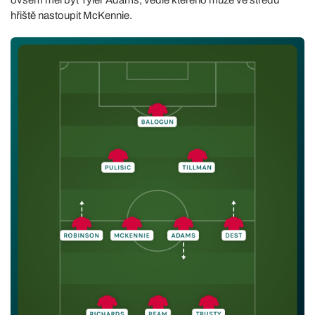
hřiště nastoupit McKennie.