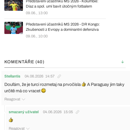
Představení účastníků MS 2026 - Kolumbie:
Díaz a spol. umí bavit útočným fotbalem
09.06., 13:00
Představení účastníků MS 2026 - DR Kongo:
Zkušenosti z Evropy a dominantní defenziva
09.06., 10:00
KOMENTÁŘE (40)
Stellantis
04.06.2026
14:57
Doufám, že je turci rozmetaj na prvočísla
A Paraguay jim taky
určitě má co vracet
Reagovat
smazaný uživatel
04.06.2026
15:05
Reagovat