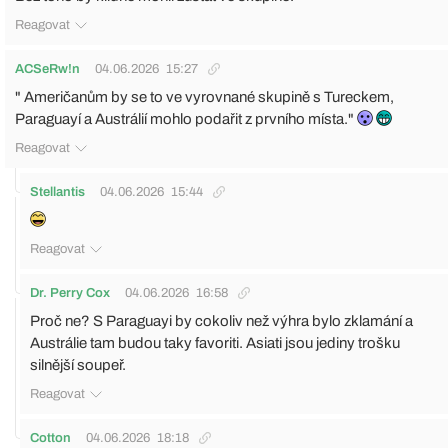
Reagovat
ACSeRw!n
04.06.2026
15:27
" Američanům by se to ve vyrovnané skupině s Tureckem,
Paraguayí a Austrálií mohlo podařit z prvního místa."
Reagovat
Stellantis
04.06.2026
15:44
Reagovat
Dr. Perry Cox
04.06.2026
16:58
Proč ne? S Paraguayi by cokoliv než výhra bylo zklamání a
Austrálie tam budou taky favoriti. Asiati jsou jediny trošku
silnější soupeř.
Reagovat
Cotton
04.06.2026
18:18