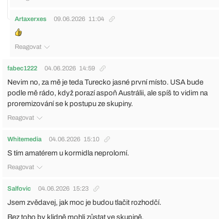
Artaxerxes
09.06.2026
11:04
Reagovat
fabec1222
04.06.2026
14:59
Nevim no, za mě je teda Turecko jasné první místo. USA bude
podle mě rádo, když porazí aspoň Austrálii, ale spíš to vidim na
proremizování se k postupu ze skupiny.
Reagovat
Whitemedia
04.06.2026
15:10
S tím amatérem u kormidla neprolomí.
Reagovat
Salfovic
04.06.2026
15:23
Jsem zvědavej, jak moc je budou tlačit rozhodčí.
Bez toho by klidně mohli zůstat ve skupině.