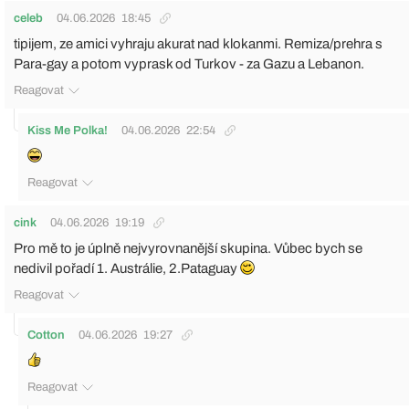
celeb
04.06.2026
18:45
tipijem, ze amici vyhraju akurat nad klokanmi. Remiza/prehra s
Para-gay a potom vyprask od Turkov - za Gazu a Lebanon.
Reagovat
Kiss Me Polka!
04.06.2026
22:54
Reagovat
cink
04.06.2026
19:19
Pro mě to je úplně nejvyrovnanější skupina. Vůbec bych se
nedivil pořadí 1. Austrálie, 2.Pataguay
Reagovat
Cotton
04.06.2026
19:27
Reagovat