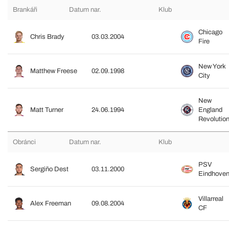
Brankáři
Datum nar.
Klub
Chicago
Chris Brady
03.03.2004
Fire
New York
Matthew Freese
02.09.1998
City
New
Matt Turner
24.06.1994
England
Revolutio
Obránci
Datum nar.
Klub
PSV
Sergiño Dest
03.11.2000
Eindhove
Villarreal
Alex Freeman
09.08.2004
CF