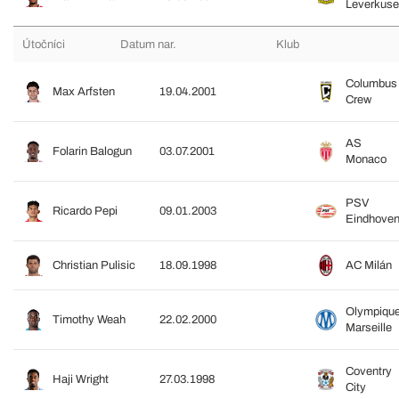
Leverkus
Útočníci
Datum nar.
Klub
Columbus
Max Arfsten
19.04.2001
Crew
AS
Folarin Balogun
03.07.2001
Monaco
PSV
Ricardo Pepi
09.01.2003
Eindhove
Christian Pulisic
18.09.1998
AC Milán
Olympiqu
Timothy Weah
22.02.2000
Marseille
Coventry
Haji Wright
27.03.1998
City