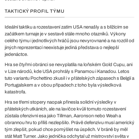
TAKTICKÝ PROFIL TÝMU
Ideální taktiku a rozestavení zatím USA nenašly a s blížícím se
začátkem turnaje je v sestavě stále mnoho otazníků. Výkony
celého týmu i jednotlivých hráčů jsou nevyrovnané a na rozdíl od
jiných reprezentací neexistuje jediná představa o nejlepší
jedenáctce.
Hra se čtyřmi obránci se nevyplatila na loňském Gold Cupu, ani
v Lize národů, kde USA prohrály s Panamou i Kanadou. Letos
tuto variantu Pochettino zkusil i v přátelských zápasech s Belgií a
Portugalskem a v obou případech z toho byla výsledková
katastrofa.
Hra se třemi stopery naopak přinesla solidní výsledky v
přátelských utkáních, ale na lavičce kvůli tomuto rozestavení
zůstala ofenzivní esa jako Tillman, Aaronson nebo Weah a
obrannou hru to příliš nezlepšilo. Právě defenzivu musí americký
tým zlepšit, pokud chce pomýšlet na úspěch. V bráně by měl
stát Matt Turner. Jako jednička odchytal už mistrovství světa v