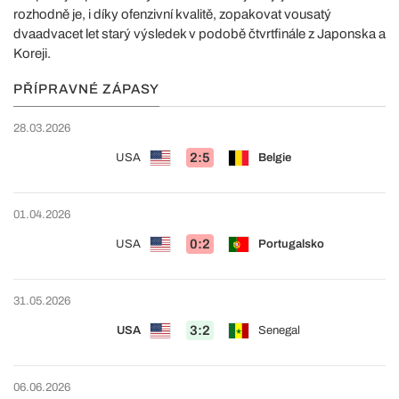
rozhodně je, i díky ofenzivní kvalitě, zopakovat vousatý
dvaadvacet let starý výsledek v podobě čtvrtfinále z Japonska a
Koreji.
PŘÍPRAVNÉ ZÁPASY
28.03.2026
2:5
USA
Belgie
01.04.2026
0:2
USA
Portugalsko
31.05.2026
3:2
USA
Senegal
06.06.2026