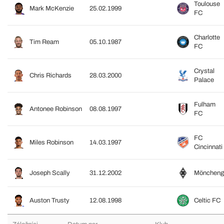
Toulouse
Mark McKenzie
25.02.1999
FC
Charlotte
Tim Ream
05.10.1987
FC
Crystal
Chris Richards
28.03.2000
Palace
Fulham
Antonee Robinson
08.08.1997
FC
FC
Miles Robinson
14.03.1997
Cincinnati
Joseph Scally
31.12.2002
Möncheng
Auston Trusty
12.08.1998
Celtic FC