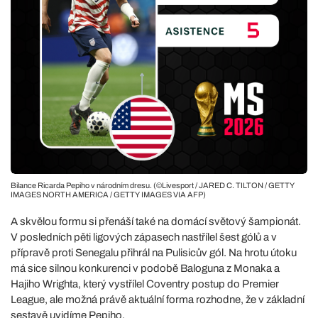
Bilance Ricarda Pepiho v národním dresu. (©Livesport / JARED C. TILTON / GETTY
IMAGES NORTH AMERICA / GETTY IMAGES VIA AFP)
A skvělou formu si přenáší také na domácí světový šampionát.
V posledních pěti ligových zápasech nastřílel šest gólů a v
přípravě proti Senegalu přihrál na Pulisicův gól. Na hrotu útoku
má sice silnou konkurenci v podobě Baloguna z Monaka a
Hajiho Wrighta, který vystřílel Coventry postup do Premier
League, ale možná právě aktuální forma rozhodne, že v základní
sestavě uvidíme Pepiho.