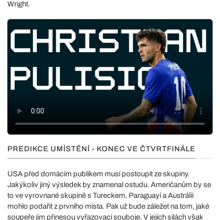
Wright.
PREDIKCE UMÍSTĚNÍ - KONEC VE ČTVRTFINÁLE
USA před domácím publikem musí postoupit ze skupiny.
Jakýkoliv jiný výsledek by znamenal ostudu. Američanům by se
to ve vyrovnané skupině s Tureckem, Paraguayí a Austrálií
mohlo podařit z prvního místa. Pak už bude záležet na tom, jaké
soupeře jim přinesou vyřazovací souboje. V jejich silách však