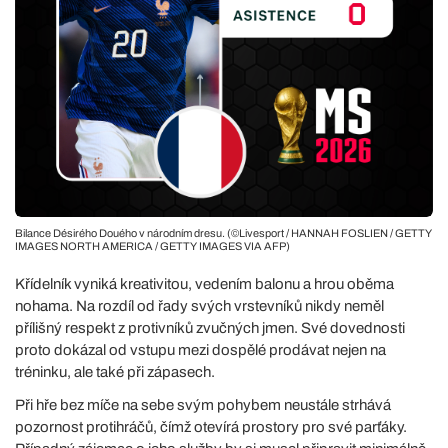
Bilance Désirého Douého v národním dresu. (©Livesport / HANNAH FOSLIEN / GETTY
IMAGES NORTH AMERICA / GETTY IMAGES VIA AFP)
Křídelník vyniká kreativitou, vedením balonu a hrou oběma
nohama. Na rozdíl od řady svých vrstevníků nikdy neměl
přílišný respekt z protivníků zvučných jmen. Své dovednosti
proto dokázal od vstupu mezi dospělé prodávat nejen na
tréninku, ale také při zápasech.
Při hře bez míče na sebe svým pohybem neustále strhává
pozornost protihráčů, čímž otevírá prostory pro své parťáky.