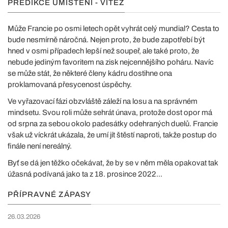
PREDIKCE UMÍSTĚNÍ - VÍTĚZ
Může Francie po osmi letech opět vyhrát celý mundial? Cesta to
bude nesmírně náročná. Nejen proto, že bude zapotřebí být
hned v osmi případech lepší než soupeř, ale také proto, že
nebude jediným favoritem na zisk nejcennějšího poháru. Navíc
se může stát, že některé členy kádru dostihne ona
proklamovaná přesycenost úspěchy.
Ve vyřazovací fázi obzvláště záleží na losu a na správném
mindsetu. Svou roli může sehrát únava, protože dost opor má
od srpna za sebou okolo padesátky odehraných duelů. Francie
však už víckrát ukázala, že umí jít štěstí naproti, takže postup do
finále není nereálný.
Byť se dá jen těžko očekávat, že by se v něm měla opakovat tak
úžasná podívaná jako ta z 18. prosince 2022...
PŘÍPRAVNÉ ZÁPASY
26.03.2026