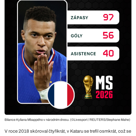
Bilance Kyliana Mbappého v národním dresu. (©Livesport / REUTERS/Stephane Mahe)
V roce 2018 skóroval čtyřikrát, v Kataru se trefil osmkrát, což se