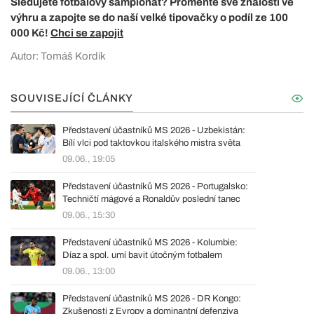
Sledujete fotbalový šampionát? Proměňte své znalosti ve
výhru a zapojte se do naší velké tipovačky o podíl ze 100
000 Kč!
Chci se zapojit
Autor: Tomáš Kordík
SOUVISEJÍCÍ ČLÁNKY
Představení účastníků MS 2026 - Uzbekistán:
Bílí vlci pod taktovkou italského mistra světa
09.06., 19:05
Představení účastníků MS 2026 - Portugalsko:
Techničtí mágové a Ronaldův poslední tanec
09.06., 15:30
Představení účastníků MS 2026 - Kolumbie:
Díaz a spol. umí bavit útočným fotbalem
09.06., 13:00
Představení účastníků MS 2026 - DR Kongo:
Zkušenosti z Evropy a dominantní defenziva