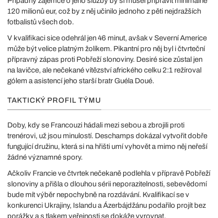
Případný zájemce o jeho služby by si musel připravit minimálně
120 milionů eur, což by z něj učinilo jednoho z pěti nejdražších
fotbalistů všech dob.
V kvalifikaci sice odehrál jen 46 minut, avšak v Severní Americe
může být velice platným žolíkem. Pikantní pro něj byl i čtvrteční
přípravný zápas proti Pobřeží slonoviny. Desiré sice zůstal jen
na lavičce, ale nečekané vítězství afrického celku 2:1 režíroval
gólem a asistencí jeho starší bratr Guéla Doué.
TAKTICKÝ PROFIL TÝMU
Doby, kdy se Francouzi hádali mezi sebou a zbrojili proti
trenérovi, už jsou minulostí. Deschamps dokázal vytvořit dobře
fungující družinu, která si na hřišti umí vyhovět a mimo něj neřeší
žádné významné spory.
Ačkoliv Francie ve čtvrtek nečekaně podlehla v přípravě Pobřeží
slonoviny a přišla o dlouhou sérii neporazitelnosti, sebevědomí
bude mít výběr nepochybně na rozdávání. Kvalifikací se v
konkurenci Ukrajiny, Islandu a Ázerbájdžánu podařilo projít bez
porážky a s tlakem veřejnosti se dokáže vyrovnat.