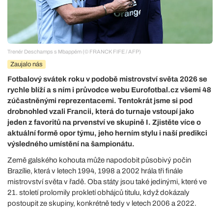
Trenér Deschamps s Mbappém (© FRANCK FIFE / AFP)
Zaujalo nás
Fotbalový svátek roku v podobě mistrovství světa 2026 se
rychle blíží a s ním i průvodce webu Eurofotbal.cz všemi 48
zúčastněnými reprezentacemi. Tentokrát jsme si pod
drobnohled vzali Francii, která do turnaje vstoupí jako
jeden z favoritů na prvenství ve skupině I. Zjistěte více o
aktuální formě opor týmu, jeho herním stylu i naší predikci
výsledného umístění na šampionátu.
Země galského kohouta může napodobit působivý počin
Brazílie, která v letech 1994, 1998 a 2002 hrála tři finále
mistrovství světa v řadě. Oba státy jsou také jedinými, které ve
21. století prolomily prokletí obhájců titulu, když dokázaly
postoupit ze skupiny, konkrétně tedy v letech 2006 a 2022.