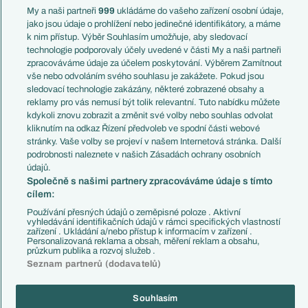
kolega výše. Pokud tohle ms rozstrili, tak budiž.
My a naši partneři
999
ukládáme do vašeho zařízení osobní údaje,
jako jsou údaje o prohlížení nebo jedinečné identifikátory, a máme
A znova zduraznuju, víceméně me na tom sere nejvic
k nim přístup. Výběr Souhlasím umožňuje, aby sledovací
to hysterický, moderní a pubertální slovíčko historie.
technologie podporovaly účely uvedené v části My a naši partneři
Proc? Je to nutný? Vsechno nejlepší vsech dob,
zpracováváme údaje za účelem poskytování. Výběrem Zamítnout
zážitek historie, lidstva apod. Wtf.
vše nebo odvoláním svého souhlasu je zakážete. Pokud jsou
sledovací technologie zakázány, některé zobrazené obsahy a
Reagovat
reklamy pro vás nemusí být tolik relevantní. Tuto nabídku můžete
kdykoli znovu zobrazit a změnit své volby nebo souhlas odvolat
Xavi
05.06.2026
16:37
kliknutím na odkaz Řízení předvoleb ve spodní části webové
stránky. Vaše volby se projeví v našem Internetová stránka. Další
Ne.
podrobnosti naleznete v našich Zásadách ochrany osobních
Reagovat
údajů.
Společně s našimi partnery zpracováváme údaje s tímto
cílem:
Salfovic
05.06.2026
13:41
Používání přesných údajů o zeměpisné poloze . Aktivní
Saliba bude z lávky sledovat Konatého
vyhledávání identifikačních údajů v rámci specifických vlastností
zařízení . Ukládání a/nebo přístup k informacím v zařízení .
Reagovat
Personalizovaná reklama a obsah, měření reklam a obsahu,
průzkum publika a rozvoj služeb .
Seznam partnerů (dodavatelů)
Univerzál
05.06.2026
13:43
To mě tam taky zarazilo. Nemám francouzskou repre moc
Souhlasím
nasledovanou, ale na klubové úrovni byl ten rozdíl mezi nimi