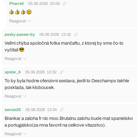
Pharrell
05.06.2026
20:09
Reagovat
pesky passer-by
05.06.2026
13:32
Veľmi chýba spoločná fotka mančaftu, z ktorej by sme čo-to
vyčítali
Reagovat
spider_8
05.06.2026
13:32
To by byla hodne ofenzivni sestava, jestli to Deschamps takhle
posklada, tak kloboucek.
Reagovat
sensei25
05.06.2026
13:34
Brankar a zaloha fr nic moc.Brutalnu zalohu bude mat spanielsko
a portugalsko(za mna favorit na celkove vitazstvo).
Reagovat