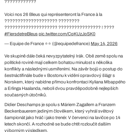
????????????
Voici nos 26 Bleus qui représenteront la France à la
???????????????????? ????????
???????????????????? ???????????????? ! ????
#FiersdetreBleus
pic.twitter.com/CqKUzJpSK0
— Equipe de France ⭐⭐ (@equipedefrance)
May 14, 2026
Ve skupině dále čeká nevyzpytatelný Irák. Obě země spolu na
politické rovině mají celkem bohatou minulost s několika
konflikty a následnými usmířeními. Na závěr bojů o postup do
šestnáctifinále bude v Bostonu k vidění opravdový šlágr s
Norskem, který nabídne přímou konfrontaci Kyliana Mbappého
a Erlinga Haalanda, neboli dvou pravděpodobně nejlepších
současných útočníků.
Didier Deschamps je spolu s Máriem Zagallem a Franzem
Beckenbauerem jediným člověkem, který vyhrál světový
šampionát jako hráč i jako trenér. V červenci na lavičce po 14
letech skončí. A rozhodně se bude chtít rozloučit dalším
výborným výsledkem.