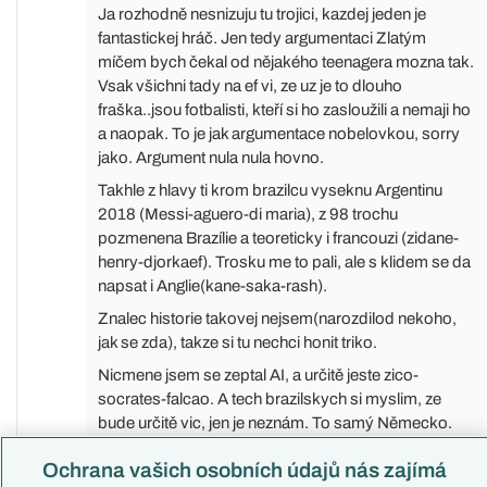
Ja rozhodně nesnizuju tu trojici, kazdej jeden je
fantastickej hráč. Jen tedy argumentaci Zlatým
míčem bych čekal od nějakého teenagera mozna tak.
Vsak všichni tady na ef vi, ze uz je to dlouho
fraška..jsou fotbalisti, kteří si ho zasloužili a nemaji ho
a naopak. To je jak argumentace nobelovkou, sorry
jako. Argument nula nula hovno.
Takhle z hlavy ti krom brazilcu vyseknu Argentinu
2018 (Messi-aguero-di maria), z 98 trochu
pozmenena Brazílie a teoreticky i francouzi (zidane-
henry-djorkaef). Trosku me to pali, ale s klidem se da
napsat i Anglie(kane-saka-rash).
Znalec historie takovej nejsem(narozdilod nekoho,
jak se zda), takze si tu nechci honit triko.
Nicmene jsem se zeptal AI, a určitě jeste zico-
socrates-falcao. A tech brazilskych si myslim, ze
bude určitě vic, jen je neznám. To samý Německo.
Takže, potřetí, jsi mimo, ale dobre, uznávám, ze ne
Ochrana vašich osobních údajů nás zajímá
tolik. Především to musi spolu potvrdit, no, jak rika