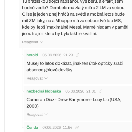
Tu brazilskou trojici napsanou výš beru, ale fakt jsem
hodně vedle? Dembele má zlatý míč a 2 LM za sebou,
Olise je jeden z nej hráčů na světě a možná letos bude
mít ZM taky, no a Mbappe má za sebou dvě top MS,
kde byl lepší maximálně Messi. Marně hledám v paměti
jinou trojici, která by byla takhle kvalitní.
Reagovat
herold
05.06.2026
21:29
Musejí to letos dokázat, jinak ten útok opticky sraží
absence gólové devítky.
Reagovat
nezbedná klobáska
05.06.2026
21:31
Cameron Diaz - Drew Barrymore - Lucy Liu (USA,
2000)
Reagovat
Čenda
07.06.2026
11:54