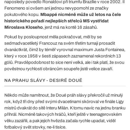
naposledy povedlo Ronaldovi při triumfu Brazílie v roce 2002. Il
Fenomeno si ovšem ani jednou nevypomohl ze značky
pokutového kopu.
Mbappé nicméně může už letos na čele
historického pořadí nejlepších střelců MS vystřídat
Miroslava Kloseho
, jenž má na kontě 16 zásahů.
Pokud by posloupnost měla pokračovat, měl by se
sedmadvacetiletý Francouz na svém třetím turnaji prosadit
dvanáctkrát, čímž by téměř vyrovnal maximum Justa Fontainea,
který v roce 1958 v šesti zápasech zaznamenal rekordních 13
gólů. Pravděpodobnost to sice není velká, ale i tak platí, že svou
pověstnou rychlostí obráncům soupeře jistě velice zavaří.
NA PRAHU SLÁVY - DESIRÉ DOUÉ
Někdo může namítnout, že Doué práh slávy překročil už minulý
rok, když tři dny před svými dvacetinami skóroval ve finále Ligy
mistrů dvakrát do sítě Interu Milán. K tomu navíc na jednu branku
přihrál. Nicméně takových hráčů, kteří ještě v teenagerovském
věku zazářili, a pak jejich hvězda začala rychle upadat, viděl
fotbalový svět stovky, ne-li tisíce.