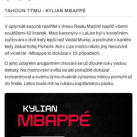
TAHOUN TÝMU - KYLIAN MBAPPÉ
V uplynulé sezoně nastřílel v dresu Realu Madrid napříč všemi
soutěžemi 42 branek. Mezi kanonýry v LaLize byl v konečném
zúčtování o dvě trefy lepší než Vedat Muriqi, a podruhé v kariéře
tedy získal trofej Pichichi. Ani v Lize mistrů nikdo jiný nerozvlnil
síť vícekrát - Mbappé to dokázal v 15 případech.
O jeho údajném arogantním chování se už dlouhé roky vedou
debaty. Na mistrovství světa se ale pokaždé dokázal
koncentrovat a svému týmu dvakrát výraznou měrou pomohl až
do finále. Letos bude mít na rukávu kapitánskou pásku.