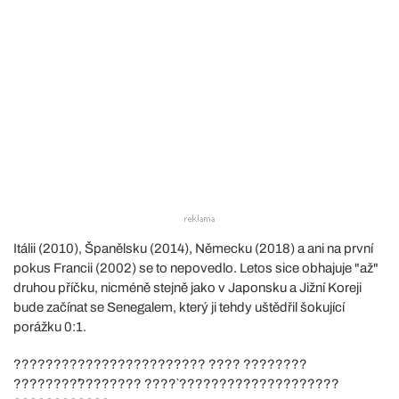
Itálii (2010), Španělsku (2014), Německu (2018) a ani na první
pokus Francii (2002) se to nepovedlo. Letos sice obhajuje "až"
druhou příčku, nicméně stejně jako v Japonsku a Jižní Koreji
bude začínat se Senegalem, který ji tehdy uštědřil šokující
porážku 0:1.
???????????????????????? ???? ????????
????????̂???????? ????̀ ????????????????????