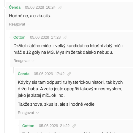
Čenda
05.06.2026
16:24
Hodně ne, ale zkusils.
Reagovat
Cotton
05.06.2026
17:28
Držitel zlatého míče + velký kandidát na letošní zlatý míč +
hráč s 12 góly na MS. Myslím že tak daleko nebudu.
Reagovat
Čenda
05.06.2026
17:42
Kdyby sis tam odpustil tu hysterickou historii, tak bych
držel hubu. A ze to jeste opepříš takovým nesmyslem,
jako je zlatej míč..ok, no.
Takže znova, zkusils, ale si hodně vedle.
Reagovat
Cotton
05.06.2026
21:22