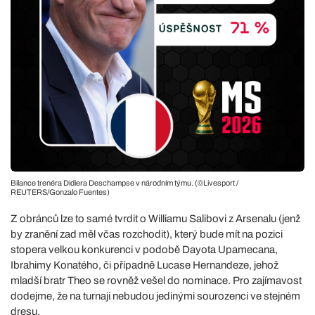
Bilance trenéra Didiera Deschampse v národním týmu. (©Livesport /
REUTERS/Gonzalo Fuentes)
Z obránců lze to samé tvrdit o Williamu Salibovi z Arsenalu (jenž
by zranění zad měl včas rozchodit), který bude mít na pozici
stopera velkou konkurenci v podobě Dayota Upamecana,
Ibrahimy Konatého, či případně Lucase Hernandeze, jehož
mladší bratr Theo se rovněž vešel do nominace. Pro zajímavost
dodejme, že na turnaji nebudou jedinými sourozenci ve stejném
dresu.