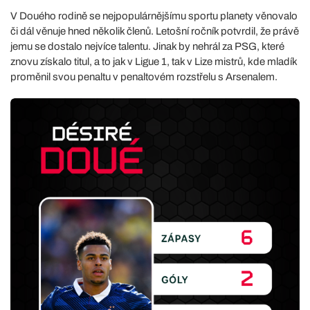
V Douého rodině se nejpopulárnějšímu sportu planety věnovalo
či dál věnuje hned několik členů. Letošní ročník potvrdil, že právě
jemu se dostalo nejvíce talentu. Jinak by nehrál za PSG, které
znovu získalo titul, a to jak v Ligue 1, tak v Lize mistrů, kde mladík
proměnil svou penaltu v penaltovém rozstřelu s Arsenalem.