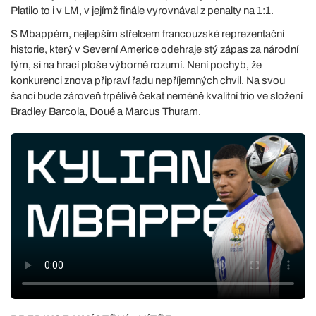
Platilo to i v LM, v jejímž finále vyrovnával z penalty na 1:1.
S Mbappém, nejlepším střelcem francouzské reprezentační
historie, který v Severní Americe odehraje stý zápas za národní
tým, si na hrací ploše výborně rozumí. Není pochyb, že
konkurenci znova připraví řadu nepříjemných chvil. Na svou
šanci bude zároveň trpělivě čekat neméně kvalitní trio ve složení
Bradley Barcola, Doué a Marcus Thuram.