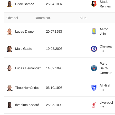
Stade
Brice Samba
25.04.1994
Rennes
Obránci
Datum nar.
Klub
Aston
Lucas Digne
20.07.1993
Villa
Chelsea
Malo Gusto
19.05.2003
FC
Paris
Lucas Hernández
14.02.1996
Saint-
Germain
Al Hilal
Theo Hernández
06.10.1997
FC
Liverpool
Ibrahima Konaté
25.05.1999
FC