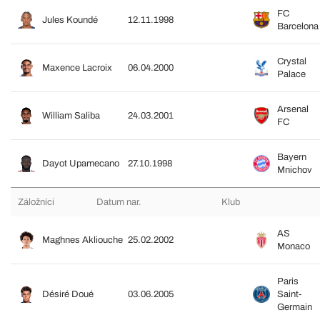
FC
Jules Koundé
12.11.1998
Barcelona
Crystal
Maxence Lacroix
06.04.2000
Palace
Arsenal
William Saliba
24.03.2001
FC
Bayern
Dayot Upamecano
27.10.1998
Mnichov
Záložníci
Datum nar.
Klub
AS
Maghnes Akliouche
25.02.2002
Monaco
Paris
Désiré Doué
03.06.2005
Saint-
Germain