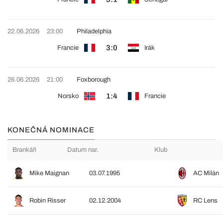
22.06.2026
23:00
Philadelphia
3:0
Francie
Irák
26.06.2026
21:00
Foxborough
1:4
Norsko
Francie
KONEČNÁ NOMINACE
Brankáři
Datum nar.
Klub
Mike Maignan
03.07.1995
AC Milán
Robin Risser
02.12.2004
RC Lens