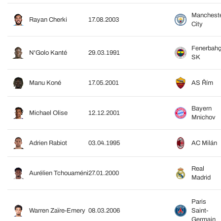
Manchest
Rayan Cherki
17.08.2003
City
Fenerbah
N'Golo Kanté
29.03.1991
SK
Manu Koné
17.05.2001
AS Řím
Bayern
Michael Olise
12.12.2001
Mnichov
Adrien Rabiot
03.04.1995
AC Milán
Real
Aurélien Tchouaméni
27.01.2000
Madrid
Paris
Warren Zaïre-Emery
08.03.2006
Saint-
Germain