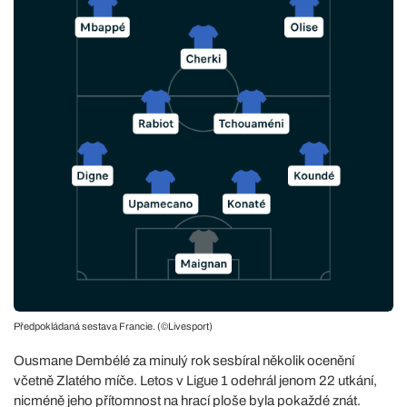
Předpokládaná sestava Francie. (©Livesport)
Ousmane Dembélé za minulý rok sesbíral několik ocenění
včetně Zlatého míče. Letos v Ligue 1 odehrál jenom 22 utkání,
nicméně jeho přítomnost na hrací ploše byla pokaždé znát.