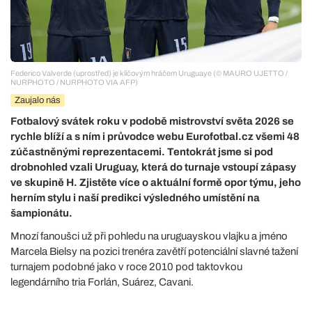
Federico Valverde (uprostřed) je klíčovým hráčem Uruguaye (© MAURO UJETTO /
NURPHOTO / NURPHOTO VIA AFP)
Zaujalo nás
Fotbalový svátek roku v podobě mistrovství světa 2026 se
rychle blíží a s ním i průvodce webu Eurofotbal.cz všemi 48
zúčastněnými reprezentacemi. Tentokrát jsme si pod
drobnohled vzali Uruguay, která do turnaje vstoupí zápasy
ve skupině H. Zjistěte více o aktuální formě opor týmu, jeho
herním stylu i naší predikci výsledného umístění na
šampionátu.
Mnozí fanoušci už při pohledu na uruguayskou vlajku a jméno
Marcela Bielsy na pozici trenéra zavětří potenciální slavné tažení
turnajem podobné jako v roce 2010 pod taktovkou
legendárního tria Forlán, Suárez, Cavani.