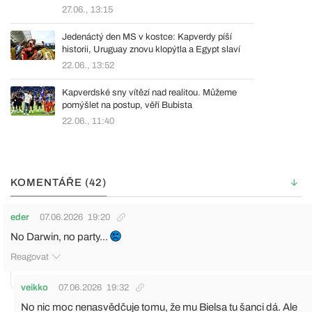
27.06., 13:15
Jedenáctý den MS v kostce: Kapverdy píší
historii, Uruguay znovu klopýtla a Egypt slaví
22.06., 13:52
Kapverdské sny vítězí nad realitou. Můžeme
pomýšlet na postup, věří Bubista
22.06., 11:40
KOMENTÁŘE (42)
eder
07.06.2026
19:20
No Darwin, no party...
Reagovat
veikko
07.06.2026
19:32
No nic moc nenasvědčuje tomu, že mu Bielsa tu šanci dá. Ale