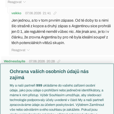
Reagovat
veikko
07.06.2026
21:41
Jen jednou, a to v tom prvním zápase. Od té doby to s nimi
šlo strašně z kopce a druhý zápas s Argentinou sice prohráli
jen 0:1, ale regulérně neměli vůbec nic. Ale jinak ano, je to i v
článku, že zrovna Argentina by pro ně byla ideální soupeř z
těch potenciálních vítězů skupin.
Reagovat
Wednesdayite
07.06.2026
20:28
Těším se a věřím, že letos mí oblíbenci urvou minimálně
Ochrana vašich osobních údajů nás
čtvrtfinále.
zajímá
Reagovat
My a naši partneři
999
ukládáme do vašeho zařízení osobní
údaje, jako jsou údaje o prohlížení nebo jedinečné identifikátory, a
mupi23
07.06.2026
20:29
máme k nim přístup. Výběr Souhlasím umožňuje, aby sledovací
Christian Eriksen
ví se něco?
technologie podporovaly účely uvedené v části My a naši partneři
zpracováváme údaje za účelem poskytování. Výběrem Zamítnout
Reagovat
vše nebo odvoláním svého souhlasu je zakážete. Pokud jsou