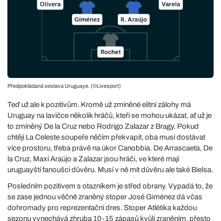
Předpokládaná sestava Uruguaye. (©Livesport)
Teď už ale k pozitivům. Kromě už zmíněné elitní zálohy má
Uruguay na lavičce několik hráčů, kteří se mohou ukázat, ať už je
to zmíněný De la Cruz nebo Rodrigo Zalazar z Bragy. Pokud
chtějí La Celeste soupeře něčím překvapit, oba musí dostávat
více prostoru, třeba právě na úkor Canobbia. De Arrascaeta, De
la Cruz, Maxi Araújo a Zalazar jsou hráči, ve které mají
uruguayští fanoušci důvěru. Musí v ně mít důvěru ale také Bielsa.
Posledním pozitivem s otazníkem je střed obrany. Vypadá to, že
se zase jednou věčně zraněný stoper José Giménez dá včas
dohromady pro reprezentační dres. Stoper Atlétika každou
sezonu vynechává zhruba 10-15 zápasů kvůli zraněním, přesto