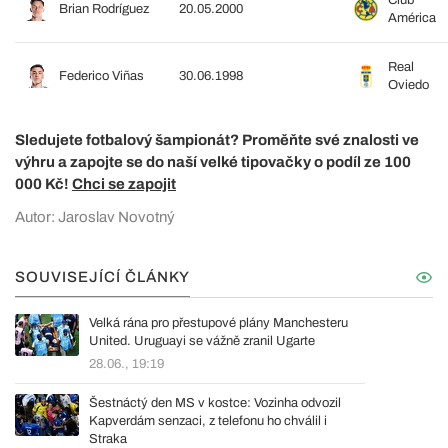
Brian Rodríguez
20.05.2000
América
Real
Federico Viñas
30.06.1998
Oviedo
Sledujete fotbalový šampionát? Proměňte své znalosti ve
výhru a zapojte se do naší velké tipovačky o podíl ze 100
000 Kč!
Chci se zapojit
Autor: Jaroslav Novotný
SOUVISEJÍCÍ ČLÁNKY
Velká rána pro přestupové plány Manchesteru
United. Uruguayi se vážně zranil Ugarte
28.06., 19:19
Šestnáctý den MS v kostce: Vozinha odvozil
Kapverdám senzaci, z telefonu ho chválil i
Straka