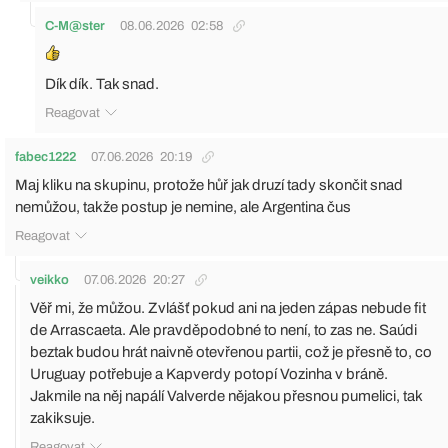
C-M@ster
08.06.2026
02:58
Dík dík. Tak snad.
Reagovat
fabec1222
07.06.2026
20:19
Maj kliku na skupinu, protože hůř jak druzí tady skončit snad
nemůžou, takže postup je nemine, ale Argentina čus
Reagovat
veikko
07.06.2026
20:27
Věř mi, že můžou. Zvlášť pokud ani na jeden zápas nebude fit
de Arrascaeta. Ale pravděpodobné to není, to zas ne. Saúdi
beztak budou hrát naivně otevřenou partii, což je přesně to, co
Uruguay potřebuje a Kapverdy potopí Vozinha v bráně.
Jakmile na něj napálí Valverde nějakou přesnou pumelici, tak
zakiksuje.
Reagovat