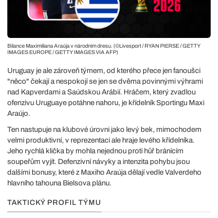
Bilance Maximiliana Araúja v národním dresu. (©Livesport / RYAN PIERSE / GETTY
IMAGES EUROPE / GETTY IMAGES VIA AFP)
Uruguay je ale zároveň týmem, od kterého přece jen fanoušci
"něco" čekají a nespokojí se jen se dvěma povinnými výhrami
nad Kapverdami a Saúdskou Arábií. Hráčem, který zvadlou
ofenzivu Uruguaye potáhne nahoru, je křídelník Sportingu Maxi
Araújo.
Ten nastupuje na klubové úrovni jako levý bek, mimochodem
velmi produktivní, v reprezentaci ale hraje levého křídelníka.
Jeho rychlá klička by mohla nejednou proti hůř bránícím
soupeřům vyjít. Defenzivní návyky a intenzita pohybu jsou
dalšími bonusy, které z Maxiho Araúja dělají vedle Valverdeho
hlavního tahouna Bielsova plánu.
TAKTICKÝ PROFIL TÝMU