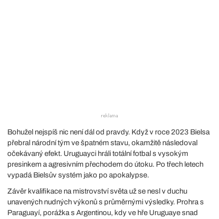
Bohužel nejspíš nic není dál od pravdy. Když v roce 2023 Bielsa
přebral národní tým ve špatném stavu, okamžitě následoval
očekávaný efekt. Uruguayci hráli totální fotbal s vysokým
presinkem a agresivním přechodem do útoku. Po třech letech
vypadá Bielsův systém jako po apokalypse.
Závěr kvalifikace na mistrovství světa už se nesl v duchu
unavených nudných výkonů s průměrnými výsledky. Prohra s
Paraguayí, porážka s Argentinou, kdy ve hře Uruguaye snad