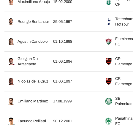
Maximiliano Araújo
15.02.2000
CP
Tottenha
Rodrigo Bentancur
25.06.1997
Hotspur
Fluminen
Agustín Canobbio
01.10.1998
FC
Giorgian De
CR
01.06.1994
Arrascaeta
Flamengo
CR
Nicolás de la Cruz
01.06.1997
Flamengo
SE
Emiliano Martínez
17.08.1999
Palmeiras
Panathina
Facundo Pellistri
20.12.2001
FC