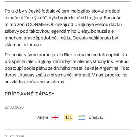
Pokud by v české fotbalové terminologii existoval protipól
označení "černý kůň”, byla by jím letošní Uruguay. Fanoušci
mimo zónu CONMEBOL čekají od Uruguaye velkou dávku
zábavy pod taktovkou legendárního Bielsy, bohužel ale
mnohem pravděpodobněji má La Celeste našlápnuto být
zklamáním turnaje.
Potenciál v týmu pořád je, ale Bielsovi se ho nedaří naplnit. Ku
prospěchu ale Uruguayi může být relativně vstřícný los. Pokud
postoupí podle plánu ze druhého místa, čeká je Argentina. Toto
derby Uruguay zná a umí se na něj připravit. V naší predikci ho
nezvládne, můžeme se ale mýlit.
PŘÍPRAVNÉ ZÁPASY
27.03.2026
1:1
Anglie
Uruguay
31.03.2026