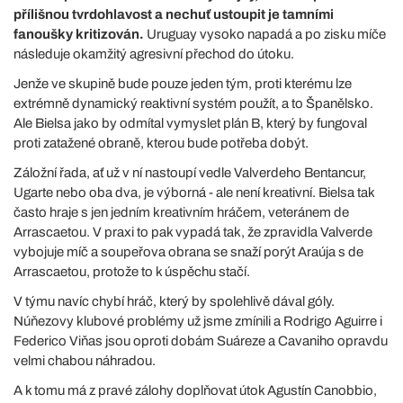
přílišnou tvrdohlavost a nechuť ustoupit je tamními
fanoušky kritizován.
Uruguay vysoko napadá a po zisku míče
následuje okamžitý agresivní přechod do útoku.
Jenže ve skupině bude pouze jeden tým, proti kterému lze
extrémně dynamický reaktivní systém použít, a to Španělsko.
Ale Bielsa jako by odmítal vymyslet plán B, který by fungoval
proti zatažené obraně, kterou bude potřeba dobýt.
Záložní řada, ať už v ní nastoupí vedle Valverdeho Bentancur,
Ugarte nebo oba dva, je výborná - ale není kreativní. Bielsa tak
často hraje s jen jedním kreativním hráčem, veteránem de
Arrascaetou. V praxi to pak vypadá tak, že zpravidla Valverde
vybojuje míč a soupeřova obrana se snaží porýt Araúja s de
Arrascaetou, protože to k úspěchu stačí.
V týmu navíc chybí hráč, který by spolehlivě dával góly.
Núňezovy klubové problémy už jsme zmínili a Rodrigo Aguirre i
Federico Viňas jsou oproti dobám Suáreze a Cavaniho opravdu
velmi chabou náhradou.
A k tomu má z pravé zálohy doplňovat útok Agustín Canobbio,