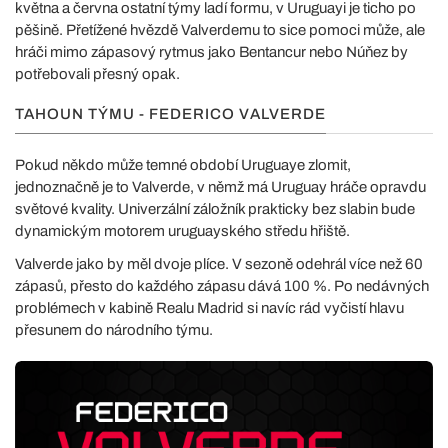
května a června ostatní týmy ladí formu, v Uruguayi je ticho po
pěšině. Přetížené hvězdě Valverdemu to sice pomoci může, ale
hráči mimo zápasový rytmus jako Bentancur nebo Núňez by
potřebovali přesný opak.
TAHOUN TÝMU - FEDERICO VALVERDE
Pokud někdo může temné období Uruguaye zlomit,
jednoznačně je to Valverde, v němž má Uruguay hráče opravdu
světové kvality. Univerzální záložník prakticky bez slabin bude
dynamickým motorem uruguayského středu hřiště.
Valverde jako by měl dvoje plíce. V sezoně odehrál více než 60
zápasů, přesto do každého zápasu dává 100 %. Po nedávných
problémech v kabině Realu Madrid si navíc rád vyčistí hlavu
přesunem do národního týmu.