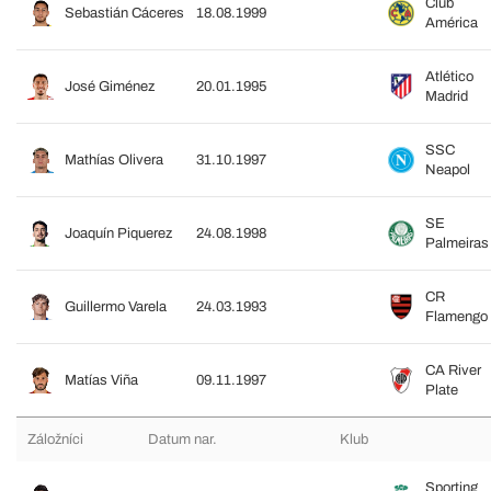
Club
Sebastián Cáceres
18.08.1999
América
Atlético
José Giménez
20.01.1995
Madrid
SSC
Mathías Olivera
31.10.1997
Neapol
SE
Joaquín Piquerez
24.08.1998
Palmeiras
CR
Guillermo Varela
24.03.1993
Flamengo
CA River
Matías Viña
09.11.1997
Plate
Záložníci
Datum nar.
Klub
Sporting