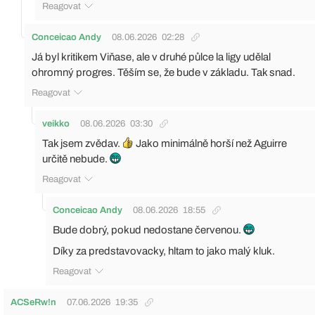
Reagovat
Conceicao Andy
08.06.2026
02:28
Já byl kritikem Viňase, ale v druhé půlce la ligy udělal
ohromný progres. Těším se, že bude v základu. Tak snad.
Reagovat
veikko
08.06.2026
03:30
Tak jsem zvědav.
Jako minimálně horší než Aguirre
určitě nebude.
Reagovat
Conceicao Andy
08.06.2026
18:55
Bude dobrý, pokud nedostane červenou.
Díky za predstavovacky, hltam to jako malý kluk.
Reagovat
ACSeRw!n
07.06.2026
19:35