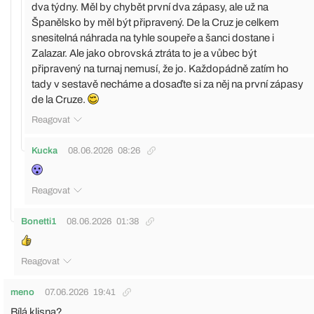
dva týdny. Měl by chybět první dva zápasy, ale už na
Španělsko by měl být připravený. De la Cruz je celkem
snesitelná náhrada na tyhle soupeře a šanci dostane i
Zalazar. Ale jako obrovská ztráta to je a vůbec být
připravený na turnaj nemusí, že jo. Každopádně zatím ho
tady v sestavě necháme a dosaďte si za něj na první zápasy
de la Cruze.
Reagovat
Kucka
08.06.2026
08:26
Reagovat
Bonetti1
08.06.2026
01:38
Reagovat
meno
07.06.2026
19:41
Bílá klisna?