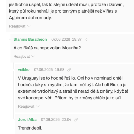
jestli chce uspět, tak to stejně udělat musí, protože i Darwin ,
který půl roku nehrál, je pro ten tým platnější než Viñas s
Aguirrem dohromady.
Reagovat
Stannis Baratheon
07.06.2026
19:37
A co říkáš na nepovolání Mouriňa?
Reagovat
veikko
07.06.2026
19:58
V Uruguayi se to hodně řešilo. Oni ho v nominaci chtěli
hodně a taky si myslím, že tam měl být. Ale holt Bielsa je
extrémně tvrdohlavý a strašně nerad dělá změny, když té
své koncepci věří. Přitom by to změny chtělo jako sůl.
Reagovat
Jordi Alba
07.06.2026
20:04
Trenér debil.