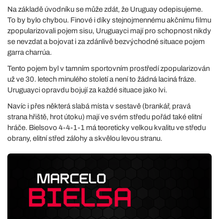
Na základě úvodníku se může zdát, že Uruguay odepisujeme.
To by bylo chybou. Finové i díky stejnojmennému akčnímu filmu
zpopularizovali pojem sisu, Uruguayci mají pro schopnost nikdy
se nevzdat a bojovat i za zdánlivě bezvýchodné situace pojem
garra charrúa.
Tento pojem byl v tamním sportovním prostředí zpopularizován
už ve 30. letech minulého století a není to žádná laciná fráze.
Uruguayci opravdu bojují za každé situace jako lvi.
Navíc i přes některá slabá místa v sestavě (brankář, pravá
strana hřiště, hrot útoku) mají ve svém středu pořád také elitní
hráče. Bielsovo 4-4-1-1 má teoreticky velkou kvalitu ve středu
obrany, elitní střed zálohy a skvělou levou stranu.