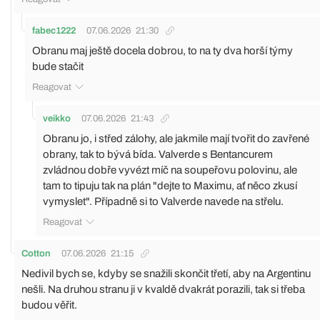
fabec1222
07.06.2026
21:30
Obranu maj ještě docela dobrou, to na ty dva horší týmy
bude stačit
Reagovat
veikko
07.06.2026
21:43
Obranu jo, i střed zálohy, ale jakmile mají tvořit do zavřené
obrany, tak to bývá bída. Valverde s Bentancurem
zvládnou dobře vyvézt míč na soupeřovu polovinu, ale
tam to tipuju tak na plán "dejte to Maximu, ať něco zkusí
vymyslet". Případně si to Valverde navede na střelu.
Reagovat
Cotton
07.06.2026
21:15
Nedivil bych se, kdyby se snažili skončit třetí, aby na Argentinu
nešli. Na druhou stranu ji v kvaldě dvakrát porazili, tak si třeba
budou věřit.