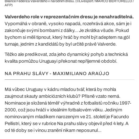
Bilance Federica Valverdeho v národním dresu. (©Livesport / MARCO BERTORELLO /
AFP)
Valverdeho role v reprezentačním dresu je nenahraditelná.
Vypomáhá v obraně, vysoko napadá, rozehrává akce, sám je i
zakončuje svými bombami z dálky... Je zkrátka všude. Pokud
bychom si měli tipnout, který hráč by mohl být adeptem na gól
turnaje, jedním z kandidátů by byl určitě právě Valverde.
Těžko ale predikovat, zda jeho dynamický pohyb a technická
kvalita pomůžou Uruguayi překonat nepříjemné období.
NA PRAHU SLÁVY - MAXIMILIANO ARAÚJO
Má vůbec Uruguay v kádru mladou tvář, která by mohla
zaujmout skauty ambiciózních klubů? Přísně vzato nemá.
Nominace je složená téměř výhradně z fotbalistů ročníku 1997-
2000, což jsou hráči v ideálním fotbalovém věku. Jediným
nominovaným mladíkem narozeným ve 21. století je Facundo
Pellistri, který se v rubrice Na prahu slávy objevil před 4 lety. A
od té doby se i vinou zranění nikam neposunul...