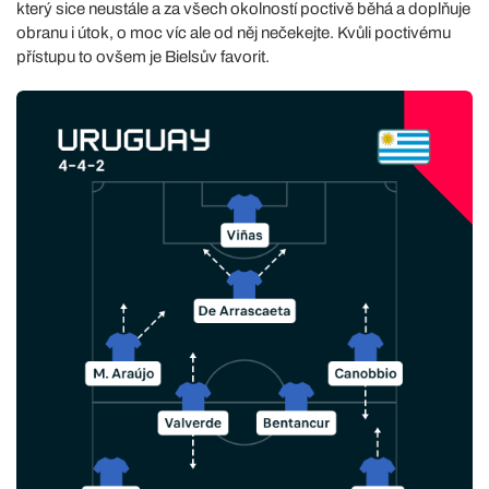
který sice neustále a za všech okolností poctivě běhá a doplňuje
obranu i útok, o moc víc ale od něj nečekejte. Kvůli poctivému
přístupu to ovšem je Bielsův favorit.