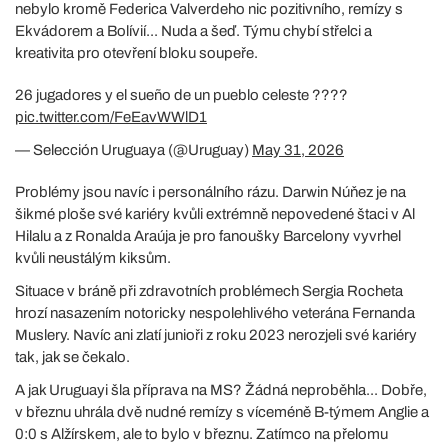
nebylo kromě Federica Valverdeho nic pozitivního, remízy s
Ekvádorem a Bolívií... Nuda a šeď. Týmu chybí střelci a
kreativita pro otevření bloku soupeře.
26 jugadores y el sueño de un pueblo celeste ????
pic.twitter.com/FeEavWWlD1
— Selección Uruguaya (@Uruguay)
May 31, 2026
Problémy jsou navíc i personálního rázu. Darwin Núňez je na
šikmé ploše své kariéry kvůli extrémně nepovedené štaci v Al
Hilalu a z Ronalda Araúja je pro fanoušky Barcelony vyvrhel
kvůli neustálým kiksům.
Situace v bráně při zdravotních problémech Sergia Rocheta
hrozí nasazením notoricky nespolehlivého veterána Fernanda
Muslery. Navíc ani zlatí junioři z roku 2023 nerozjeli své kariéry
tak, jak se čekalo.
A jak Uruguayi šla příprava na MS? Žádná neproběhla... Dobře,
v březnu uhrála dvě nudné remízy s víceméně B-týmem Anglie a
0:0 s Alžírskem, ale to bylo v březnu. Zatímco na přelomu