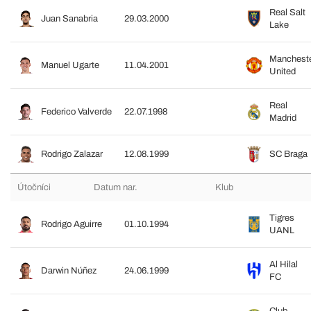
Real Salt
Juan Sanabria
29.03.2000
Lake
Manchest
Manuel Ugarte
11.04.2001
United
Real
Federico Valverde
22.07.1998
Madrid
Rodrigo Zalazar
12.08.1999
SC Braga
Útočníci
Datum nar.
Klub
Tigres
Rodrigo Aguirre
01.10.1994
UANL
Al Hilal
Darwin Núñez
24.06.1999
FC
Club