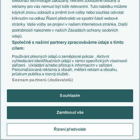
sledovací technologie zakázány, některé zobrazené obsahy a
mupi23
07.06.2026
20:32
reklamy pro vás nemusí být tolik relevantní. Tuto nabídku můžete
kdykoli znovu zobrazit a změnit své volby nebo souhlas odvolat
" Dánský národní tým vydal prohlášení, ve kterém potvrdil, že
kliknutím na odkaz Řízení předvoleb ve spodní části webové
je Eriksen při vědomí a vzhledem k okolnostem se cítí dobře."
stránky. Vaše volby se projeví v našem Internetová stránka. Další
tak snad ok
podrobnosti naleznete v našich Zásadách ochrany osobních
údajů.
Reagovat
Společně s našimi partnery zpracováváme údaje s tímto
cílem:
inferno08
07.06.2026
20:40
Používání přesných údajů o zeměpisné poloze . Aktivní
Každopádně už by to dál neměl pokoušet...
vyhledávání identifikačních údajů v rámci specifických vlastností
zařízení . Ukládání a/nebo přístup k informacím v zařízení .
Reagovat
Personalizovaná reklama a obsah, měření reklam a obsahu,
průzkum publika a rozvoj služeb .
Seznam partnerů (dodavatelů)
Kryptos_
07.06.2026
20:41
Jestli má rozum, tak je to konec kariéry...
Souhlasím
Reagovat
Zamítnout vše
magnat7
07.06.2026
20:56
Řízení předvoleb
Reagovat