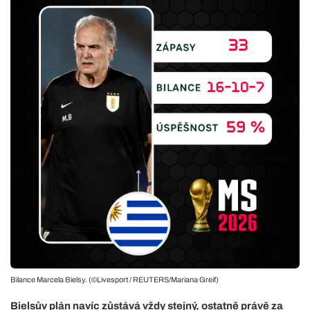
Bilance Marcela Bielsy. (©Livesport / REUTERS/Mariana Greif)
Bielsův plán navíc zůstává vždy stejný, ostatně právě za