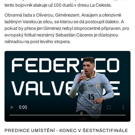
tento bojovník atakuje už 100 duelů v dresu La Celeste.
Obranná řada s Oliverou, Giménezem, Araújem a ofenzivně
laděným Varelou je silou, se kterou se dá postoupit daleko. A
pokud by přece jen Giménez nebyl stoprocentně připraven, pro
evropský fotbal neznámý Sebastián Cáceres je důstojnou
náhradou na post levého stopera.
PREDIKCE UMÍSTĚNÍ - KONEC V ŠESTNÁCTIFINÁLE