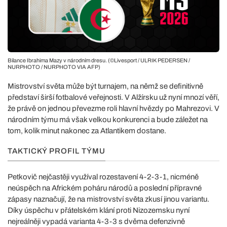
Bilance Ibrahima Mazy v národním dresu. (©Livesport / ULRIK PEDERSEN /
NURPHOTO / NURPHOTO VIA AFP)
Mistrovství světa může být turnajem, na němž se definitivně
představí širší fotbalové veřejnosti. V Alžírsku už nyní mnozí věří,
že právě on jednou převezme roli hlavní hvězdy po Mahrezovi. V
národním týmu má však velkou konkurenci a bude záležet na
tom, kolik minut nakonec za Atlantikem dostane.
TAKTICKÝ PROFIL TÝMU
Petkovič nejčastěji využíval rozestavení 4-2-3-1, nicméně
neúspěch na Africkém poháru národů a poslední přípravné
zápasy naznačují, že na mistrovství světa zkusí jinou variantu.
Díky úspěchu v přátelském klání proti Nizozemsku nyní
nejreálněji vypadá varianta 4-3-3 s dvěma defenzivně