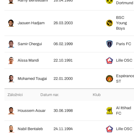
Ramy Bensebaini
16.04.1995
Dortmund
BSC
Jaouen Hadjam
26.03.2003
Young
Boys
Samir Chergui
06.02.1999
Paris FC
Aïssa Mandi
22.10.1991
Lille OSC
Espéranc
Mohamed Tougai
22.01.2000
ST
Záložníci
Datum nar.
Klub
Al Ittihad
Houssem Aouar
30.06.1998
FC
Nabil Bentaleb
24.11.1994
Lille OSC