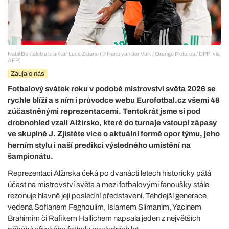
Nabil Bentaleb a brankář Luca Zidane (© Hans van der Valk / Orange Pictures / DPPI via
AFP)
Zaujalo nás
Fotbalový svátek roku v podobě mistrovství světa 2026 se
rychle blíží a s ním i průvodce webu Eurofotbal.cz všemi 48
zúčastněnými reprezentacemi. Tentokrát jsme si pod
drobnohled vzali Alžírsko, které do turnaje vstoupí zápasy
ve skupině J. Zjistěte více o aktuální formě opor týmu, jeho
herním stylu i naší predikci výsledného umístění na
šampionátu.
Reprezentaci Alžírska čeká po dvanácti letech historicky pátá
účast na mistrovství světa a mezi fotbalovými fanoušky stále
rezonuje hlavně její poslední představení. Tehdejší generace
vedená Sofianem Feghoulim, Islamem Slimanim, Yacinem
Brahimim či Rafikem Hallichem napsala jeden z největších