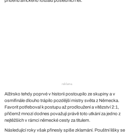
příběhů afrického fotbalu posledních let.
Alžírsko tehdy poprvé v historii postoupilo ze skupiny a v
osmifinále dlouho trápilo pozdější mistry světa z Německa.
Favorit potřeboval k postupu až prodloužení a vítězství 2:1,
přičemž mnozí dodnes považují právě toto utkání za jedno z
nejtěžších v rámci německé cesty za titulem.
Následující roky však přinesly spíše zklamání. Pouštní lišky se