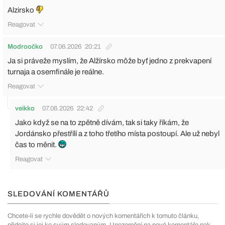
Alzirsko
Reagovat
Modroočko
07.06.2026
20:21
Ja si práveže myslím, že Alžírsko môže byť jedno z prekvapení
turnaja a osemfinále je reálne.
Reagovat
veikko
07.06.2026
22:42
Jako když se na to zpětně dívám, tak si taky říkám, že
Jordánsko přestřílí a z toho třetího místa postoupí. Ale už nebyl
čas to měnit.
Reagovat
SLEDOVÁNÍ KOMENTÁŘŮ
Chcete-li se rychle dovědět o nových komentářích k tomuto článku,
přidejte si jej ke svým sledovaným. Upozornění na nové komentáře pak