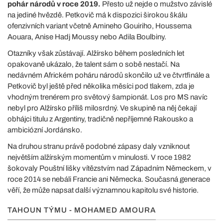
pohár národů v roce 2019.
Přesto už nejde o mužstvo závislé
na jediné hvězdě. Petkovič má k dispozici širokou škálu
ofenzivních variant včetně Amineho Gouiriho, Houssema
Aouara, Anise Hadj Moussy nebo Adila Boulbiny.
Otazníky však zůstávají. Alžírsko během posledních let
opakovaně ukázalo, že talent sám o sobě nestačí. Na
nedávném Africkém poháru národů skončilo už ve čtvrtfinále a
Petkovič byl ještě před několika měsíci pod tlakem, zda je
vhodným trenérem pro světový šampionát. Los pro MS navíc
nebyl pro Alžírsko příliš milosrdný. Ve skupině na něj čekají
obhájci titulu z Argentiny, tradičně nepříjemné Rakousko a
ambiciózní Jordánsko.
Na druhou stranu právě podobné zápasy daly vzniknout
největším alžírským momentům v minulosti. V roce 1982
šokovaly Pouštní lišky vítězstvím nad Západním Německem, v
roce 2014 se nebáli Francie ani Německa. Současná generace
věří, že může napsat další významnou kapitolu své historie.
TAHOUN TÝMU - MOHAMED AMOURA