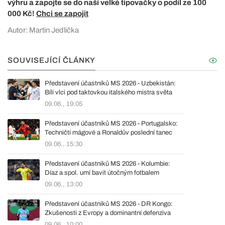
výhru a zapojte se do naší velké tipovačky o podíl ze 100
000 Kč!
Chci se zapojit
Autor: Martin Jedlička
SOUVISEJÍCÍ ČLÁNKY
Představení účastníků MS 2026 - Uzbekistán:
Bílí vlci pod taktovkou italského mistra světa
09.06., 19:05
Představení účastníků MS 2026 - Portugalsko:
Techničtí mágové a Ronaldův poslední tanec
09.06., 15:30
Představení účastníků MS 2026 - Kolumbie:
Díaz a spol. umí bavit útočným fotbalem
09.06., 13:00
Představení účastníků MS 2026 - DR Kongo:
Zkušenosti z Evropy a dominantní defenziva
09.06., 10:00