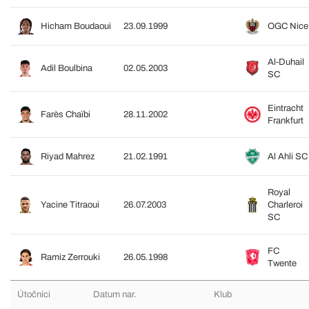
Hicham Boudaoui
23.09.1999
OGC Nice
Al-Duhail
Adil Boulbina
02.05.2003
SC
Eintracht
Farès Chaïbi
28.11.2002
Frankfurt
Riyad Mahrez
21.02.1991
Al Ahli SC
Royal
Yacine Titraoui
26.07.2003
Charleroi
SC
FC
Ramiz Zerrouki
26.05.1998
Twente
Útočníci
Datum nar.
Klub