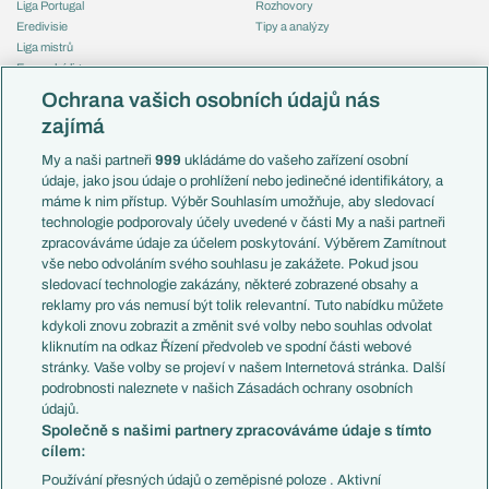
Liga Portugal
Rozhovory
Eredivisie
Tipy a analýzy
Liga mistrů
Evropská liga
Reprezentace
Konferenční liga
Česko
Ochrana vašich osobních údajů nás
Mistrovství světa
Slovensko
zajímá
Liga národů
Anglie
Francie
My a naši partneři
999
ukládáme do vašeho zařízení osobní
Témata
Itálie
údaje, jako jsou údaje o prohlížení nebo jedinečné identifikátory, a
Představení týmů MS
Německo
máme k nim přístup. Výběr Souhlasím umožňuje, aby sledovací
EuroSkauting
Španělsko
technologie podporovaly účely uvedené v části My a naši partneři
PL v kostce
Argentina
zpracováváme údaje za účelem poskytování. Výběrem Zamítnout
Evropské koeficienty
Brazílie
vše nebo odvoláním svého souhlasu je zakážete. Pokud jsou
Přestupy
sledovací technologie zakázány, některé zobrazené obsahy a
Přestupové spekulace
reklamy pro vás nemusí být tolik relevantní. Tuto nabídku můžete
Přestupy
Zranění
kdykoli znovu zobrazit a změnit své volby nebo souhlas odvolat
Zápasy
kliknutím na odkaz Řízení předvoleb ve spodní části webové
Livescore
stránky. Vaše volby se projeví v našem Internetová stránka. Další
Kluby
Tipovací soutěž
podrobnosti naleznete v našich Zásadách ochrany osobních
Arsenal FC
Fotbal TV
údajů.
Chelsea FC
Společně s našimi partnery zpracováváme údaje s tímto
Manchester United
cílem:
AC Milán
Juventus FC
Používání přesných údajů o zeměpisné poloze . Aktivní