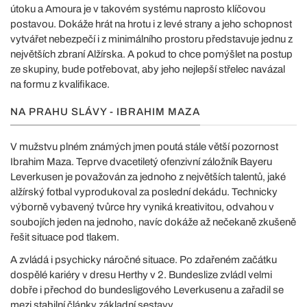
útoku a Amoura je v takovém systému naprosto klíčovou
postavou. Dokáže hrát na hrotu i z levé strany a jeho schopnost
vytvářet nebezpečí i z minimálního prostoru představuje jednu z
největších zbraní Alžírska. A pokud to chce pomýšlet na postup
ze skupiny, bude potřebovat, aby jeho nejlepší střelec navázal
na formu z kvalifikace.
NA PRAHU SLÁVY - IBRAHIM MAZA
V mužstvu plném známých jmen poutá stále větší pozornost
Ibrahim Maza. Teprve dvacetiletý ofenzivní záložník Bayeru
Leverkusen je považován za jednoho z největších talentů, jaké
alžírský fotbal vyprodukoval za poslední dekádu. Technicky
výborně vybavený tvůrce hry vyniká kreativitou, odvahou v
soubojích jeden na jednoho, navíc dokáže až nečekaně zkušeně
řešit situace pod tlakem.
A zvládá i psychicky náročné situace. Po zdařeném začátku
dospělé kariéry v dresu Herthy v 2. Bundeslize zvládl velmi
dobře i přechod do bundesligového Leverkusenu a zařadil se
mezi stabilní články základní sestavy.