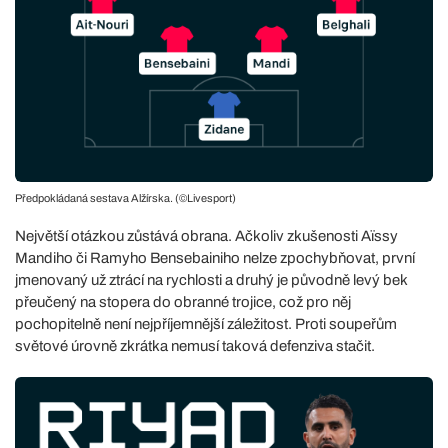
Předpokládaná sestava Alžírska. (©Livesport)
Největší otázkou zůstává obrana. Ačkoliv zkušenosti Aïssy
Mandiho či Ramyho Bensebainiho nelze zpochybňovat, první
jmenovaný už ztrácí na rychlosti a druhý je původně levý bek
přeučený na stopera do obranné trojice, což pro něj
pochopitelně není nejpříjemnější záležitost. Proti soupeřům
světové úrovně zkrátka nemusí taková defenziva stačit.