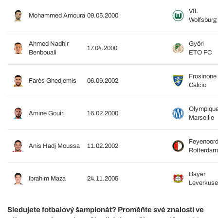
VfL
Mohammed Amoura
09.05.2000
Wolfsburg
Ahmed Nadhir
Győri
17.04.2000
Benbouali
ETO FC
Frosinone
Farès Ghedjemis
06.09.2002
Calcio
Olympiqu
Amine Gouiri
16.02.2000
Marseille
Feyenoor
Anis Hadj Moussa
11.02.2002
Rotterdam
Bayer
Ibrahim Maza
24.11.2005
Leverkus
Sledujete fotbalový šampionát? Proměňte své znalosti ve