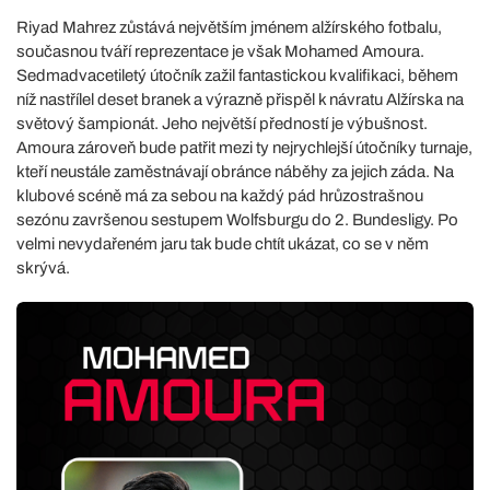
Riyad Mahrez zůstává největším jménem alžírského fotbalu,
současnou tváří reprezentace je však Mohamed Amoura.
Sedmadvacetiletý útočník zažil fantastickou kvalifikaci, během
níž nastřílel deset branek a výrazně přispěl k návratu Alžírska na
světový šampionát. Jeho největší předností je výbušnost.
Amoura zároveň bude patřit mezi ty nejrychlejší útočníky turnaje,
kteří neustále zaměstnávají obránce náběhy za jejich záda. Na
klubové scéně má za sebou na každý pád hrůzostrašnou
sezónu završenou sestupem Wolfsburgu do 2. Bundesligy. Po
velmi nevydařeném jaru tak bude chtít ukázat, co se v něm
skrývá.