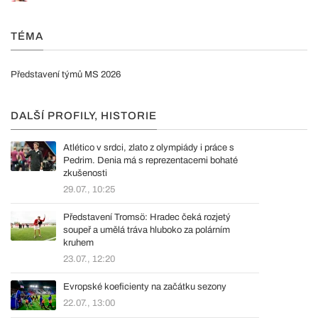
TÉMA
Představení týmů MS 2026
DALŠÍ PROFILY, HISTORIE
Atlético v srdci, zlato z olympiády i práce s
Pedrim. Denia má s reprezentacemi bohaté
zkušenosti
29.07., 10:25
Představení Tromsö: Hradec čeká rozjetý
soupeř a umělá tráva hluboko za polárním
kruhem
23.07., 12:20
Evropské koeficienty na začátku sezony
22.07., 13:00