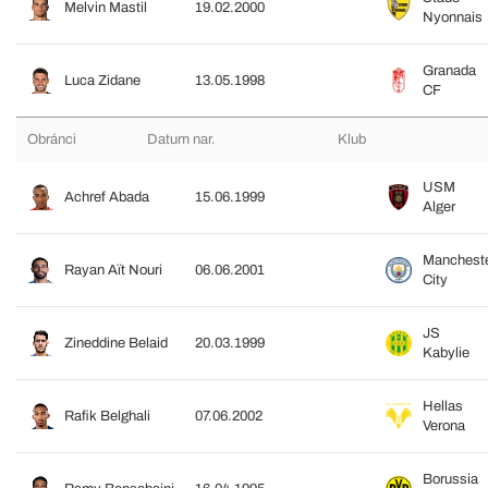
Melvin Mastil
19.02.2000
Nyonnais
Granada
Luca Zidane
13.05.1998
CF
Obránci
Datum nar.
Klub
USM
Achref Abada
15.06.1999
Alger
Manchest
Rayan Aït Nouri
06.06.2001
City
JS
Zineddine Belaid
20.03.1999
Kabylie
Hellas
Rafik Belghali
07.06.2002
Verona
Borussia