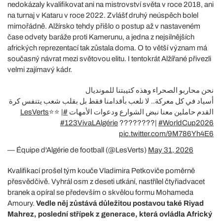
nedokázaly kvalifikovat ani na mistrovství světa v roce 2018, ani
na turnaj v Kataru v roce 2022. Zvlášť druhý neúspěch bolel
mimořádně. Alžírsko tehdy přišlo o postup až v nastaveném
čase odvety baráže proti Kamerunu, a jedna z nejsilnějších
afrických reprezentací tak zůstala doma. O to větší význam má
současný návrat mezi světovou elitu. I tentokrát Alžířané přivezli
velmi zajímavý kádr.
نحن محاربو الصحراء وهذه كتيبتنا للمونديال
أسياد في كل معركة.. لا نلعب بأقدامنا فقط بل بقلب شعب يتنفس كرة
⭐️⭐️ |
#LesVerts
القدم حاملين معنا نبض الشوارع ودعوات الأمهات
#123VivaLAlgérie
????????|
#WorldCup2026
pic.twitter.com/9M786Yh4E6
— Équipe d'Algérie de football (@LesVerts)
May 31, 2026
Kvalifikací prošel tým kouče Vladimira Petkoviče poměrně
přesvědčivě. Vyhrál osm z deseti utkání, nastřílel čtyřiadvacet
branek a opíral se především o skvělou formu Mohameda
Amoury.
Vedle něj zůstává důležitou postavou také Riyad
Mahrez, poslední střípek z generace, která ovládla Africký