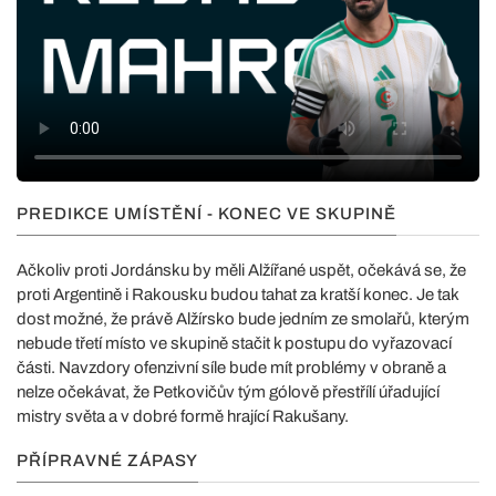
PREDIKCE UMÍSTĚNÍ - KONEC VE SKUPINĚ
Ačkoliv proti Jordánsku by měli Alžířané uspět, očekává se, že
proti Argentině i Rakousku budou tahat za kratší konec. Je tak
dost možné, že právě Alžírsko bude jedním ze smolařů, kterým
nebude třetí místo ve skupině stačit k postupu do vyřazovací
části. Navzdory ofenzivní síle bude mít problémy v obraně a
nelze očekávat, že Petkovičův tým gólově přestřílí úřadující
mistry světa a v dobré formě hrající Rakušany.
PŘÍPRAVNÉ ZÁPASY