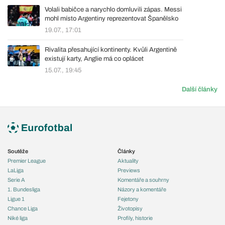
Volali babičce a narychlo domluvili zápas. Messi
mohl místo Argentiny reprezentovat Španělsko
19.07., 17:01
Rivalita přesahující kontinenty. Kvůli Argentině
existují karty, Anglie má co oplácet
15.07., 19:45
Další články
Soutěže
Články
Premier League
Aktuality
LaLiga
Previews
Serie A
Komentáře a souhrny
1. Bundesliga
Názory a komentáře
Ligue 1
Fejetony
Chance Liga
Životopisy
Niké liga
Profily, historie