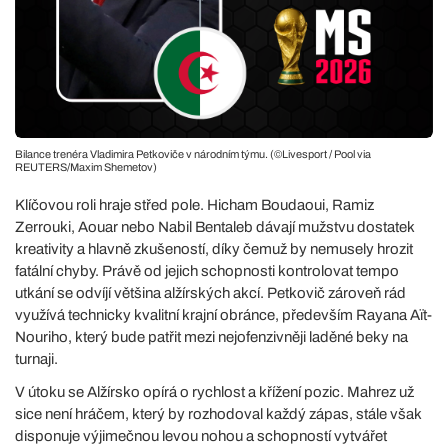
Bilance trenéra Vladimira Petkoviče v národním týmu. (©Livesport / Pool via
REUTERS/Maxim Shemetov)
Klíčovou roli hraje střed pole. Hicham Boudaoui, Ramiz
Zerrouki, Aouar nebo Nabil Bentaleb dávají mužstvu dostatek
kreativity a hlavně zkušeností, díky čemuž by nemusely hrozit
fatální chyby. Právě od jejich schopnosti kontrolovat tempo
utkání se odvíjí většina alžírských akcí. Petkovič zároveň rád
využívá technicky kvalitní krajní obránce, především Rayana Aït-
Nouriho, který bude patřit mezi nejofenzivněji laděné beky na
turnaji.
V útoku se Alžírsko opírá o rychlost a křížení pozic. Mahrez už
sice není hráčem, který by rozhodoval každý zápas, stále však
disponuje výjimečnou levou nohou a schopností vytvářet