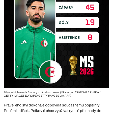
Bilance Mohameda Amoury v národním dresu. (©Livesport / SIMONE ARVEDA /
GETTY IMAGES EUROPE / GETTY IMAGES VIA AFP)
Právě jeho styl dokonale odpovídá současnému pojetí hry
Pouštních lišek. Petkovič chce využívat rychlé přechody do