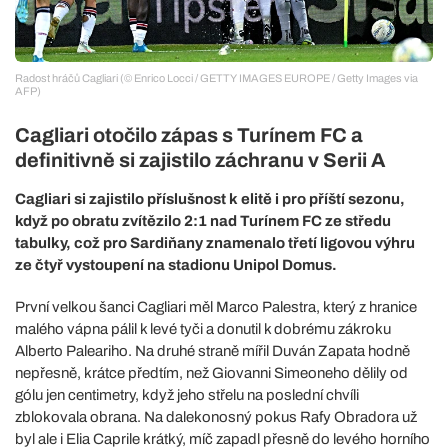
Radost hráčů Cagliari (© Enrico Locci / GETTY IMAGES EUROPE / Getty Images via
AFP)
Cagliari otočilo zápas s Turínem FC a
definitivně si zajistilo záchranu v Serii A
Cagliari si zajistilo příslušnost k elitě i pro příští sezonu,
když po obratu zvítězilo 2:1 nad Turínem FC ze středu
tabulky, což pro Sardiňany znamenalo třetí ligovou výhru
ze čtyř vystoupení na stadionu Unipol Domus.
První velkou šanci Cagliari měl Marco Palestra, který z hranice
malého vápna pálil k levé tyči a donutil k dobrému zákroku
Alberto Paleariho. Na druhé straně mířil Duván Zapata hodně
nepřesně, krátce předtím, než Giovanni Simeoneho dělily od
gólu jen centimetry, když jeho střelu na poslední chvíli
zblokovala obrana. Na dalekonosný pokus Rafy Obradora už
byl ale i Elia Caprile krátký, míč zapadl přesně do levého horního