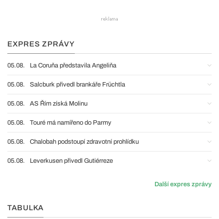
EXPRES ZPRÁVY
05.08.
La Coruňa představila Angeliňa
05.08.
Salcburk přivedl brankáře Früchtla
05.08.
AS Řím získá Molinu
05.08.
Touré má namířeno do Parmy
05.08.
Chalobah podstoupí zdravotní prohlídku
05.08.
Leverkusen přivedl Gutiérreze
Další expres zprávy
TABULKA