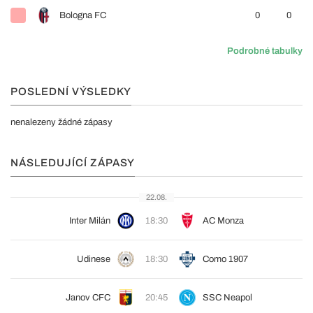
Bologna FC
0
0
Podrobné tabulky
POSLEDNÍ VÝSLEDKY
nenalezeny žádné zápasy
NÁSLEDUJÍCÍ ZÁPASY
22.08.
Inter Milán
18:30
AC Monza
Udinese
18:30
Como 1907
Janov CFC
20:45
SSC Neapol