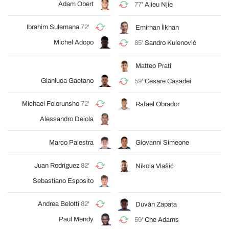
Adam Obert
77'
Alieu Njie
Ibrahim Sulemana
72'
Emirhan İlkhan
Michel Adopo
85'
Sandro Kulenović
Matteo Prati
Gianluca Gaetano
59'
Cesare Casadei
Michael Folorunsho
72'
Rafael Obrador
Alessandro Deiola
Marco Palestra
Giovanni Simeone
Juan Rodríguez
82'
Nikola Vlašić
Sebastiano Esposito
Andrea Belotti
82'
Duván Zapata
Paul Mendy
59'
Che Adams