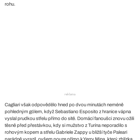
rohu.
Cagliari však odpovědělo hned po dvou minutách neméně
pohledným gólem, když Sebastiano Esposito z hranice vápna
vyslal prudkou střelu přímo do sítě. Domácí fanoušci znovu ožili
těsně před přestávkou, kdy si mužstvo z Turína neporadilo s
rohovým kopem a střelu Gabriele Zappy u bližší tyče Paleari
parádně vyrazil, ovšem pouze přímo k Yerry Mina, který zblízka