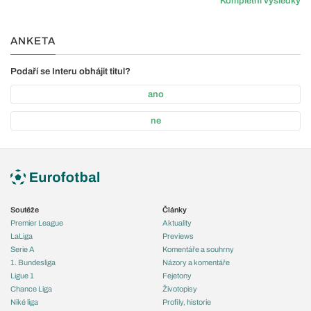
Kompletní výsledky
ANKETA
Podaří se Interu obhájit titul?
ano
ne
Soutěže
Články
Premier League
Aktuality
LaLiga
Previews
Serie A
Komentáře a souhrny
1. Bundesliga
Názory a komentáře
Ligue 1
Fejetony
Chance Liga
Životopisy
Niké liga
Profily, historie