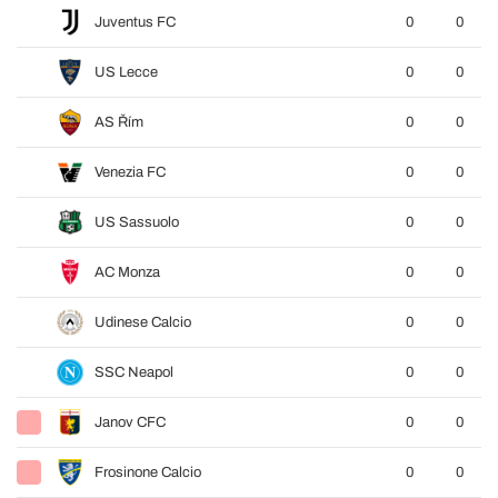
Juventus FC
0
0
US Lecce
0
0
AS Řím
0
0
Venezia FC
0
0
US Sassuolo
0
0
AC Monza
0
0
Udinese Calcio
0
0
SSC Neapol
0
0
Janov CFC
0
0
Frosinone Calcio
0
0