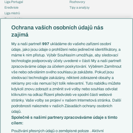
Liga Portugal
Rozhovory
Eredivisie
Tipy a analýzy
Liga mistrů
Evropská liga
Reprezentace
Konferenční liga
Česko
Ochrana vašich osobních údajů nás
Mistrovství světa
Slovensko
zajímá
Liga národů
Anglie
Francie
My a naši partneři
997
ukládáme do vašeho zařízení osobní
Témata
Itálie
údaje, jako jsou údaje o prohlížení nebo jedinečné identifikátory, a
Představení týmů MS
Německo
máme k nim přístup. Výběr Souhlasím umožňuje, aby sledovací
EuroSkauting
Španělsko
technologie podporovaly účely uvedené v části My a naši partneři
PL v kostce
Argentina
zpracováváme údaje za účelem poskytování. Výběrem Zamítnout
Evropské koeficienty
Brazílie
vše nebo odvoláním svého souhlasu je zakážete. Pokud jsou
Přestupy
sledovací technologie zakázány, některé zobrazené obsahy a
Přestupové spekulace
reklamy pro vás nemusí být tolik relevantní. Tuto nabídku můžete
Přestupy
Zranění
kdykoli znovu zobrazit a změnit své volby nebo souhlas odvolat
Zápasy
kliknutím na odkaz Řízení předvoleb ve spodní části webové
Livescore
stránky. Vaše volby se projeví v našem Internetová stránka. Další
Kluby
Tipovací soutěž
podrobnosti naleznete v našich Zásadách ochrany osobních
Arsenal FC
Fotbal TV
údajů.
Chelsea FC
Společně s našimi partnery zpracováváme údaje s tímto
Manchester United
cílem:
AC Milán
Juventus FC
Používání přesných údajů o zeměpisné poloze . Aktivní