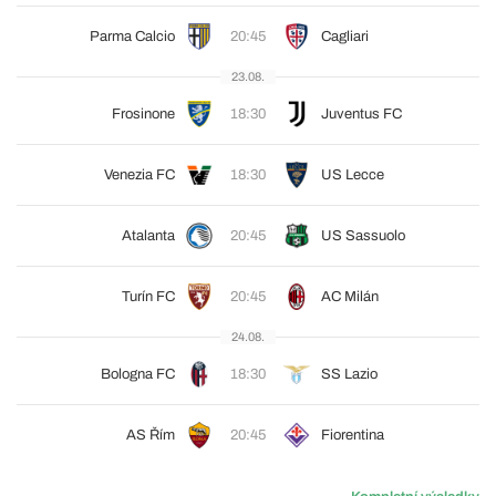
Parma Calcio
20:45
Cagliari
23.08.
Frosinone
18:30
Juventus FC
Venezia FC
18:30
US Lecce
Atalanta
20:45
US Sassuolo
Turín FC
20:45
AC Milán
24.08.
Bologna FC
18:30
SS Lazio
AS Řím
20:45
Fiorentina