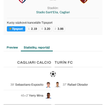
Stadión:
Stadio Sant'Elia, Cagliari
Kurzy sázkové kanceláře Tipsport
2.19
3.20
3.86
1
0
2
Preview
Statistiky, reportáž
CAGLIARI CALCIO
TURÍN FC
39'
Sebastiano Esposito
37'
Rafael Obrador
45+2'
Yerry Mina