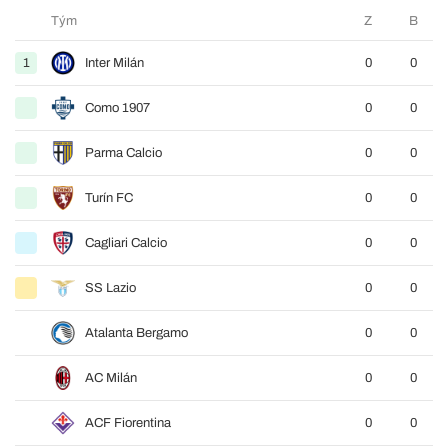
Tým
Z
B
1
Inter Milán
0
0
Como 1907
0
0
Parma Calcio
0
0
Turín FC
0
0
Cagliari Calcio
0
0
SS Lazio
0
0
Atalanta Bergamo
0
0
AC Milán
0
0
ACF Fiorentina
0
0