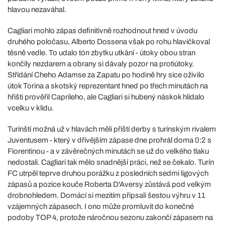
hlavou nezaváhal.
Cagliari mohlo zápas definitivně rozhodnout hned v úvodu
druhého poločasu, Alberto Dossena však po rohu hlavičkoval
těsně vedle. To udalo tón zbytku utkání - útoky obou stran
končily nezdarem a obrany si dávaly pozor na protiútoky.
Střídání Cheho Adamse za Zapatu po hodině hry sice oživilo
útok Torina a skotský reprezentant hned po třech minutách na
hřišti prověřil Caprileho, ale Cagliari si hubený náskok hlídalo
vcelku v klidu.
Turínští možná už v hlavách měli příští derby s turínským rivalem
Juventusem - který v dřívějším zápase dne prohrál doma 0:2 s
Fiorentinou - a v závěrečných minutách se už do velkého tlaku
nedostali. Cagliari tak mělo snadnější práci, než se čekalo. Turín
FC utrpěl teprve druhou porážku z posledních sedmi ligových
zápasů a pozice kouče Roberta D'Aversy zůstává pod velkým
drobnohledem. Domácí si mezitím připsali šestou výhru v 11
vzájemných zápasech. I ono může promluvit do konečné
podoby TOP 4, protože náročnou sezonu zakončí zápasem na