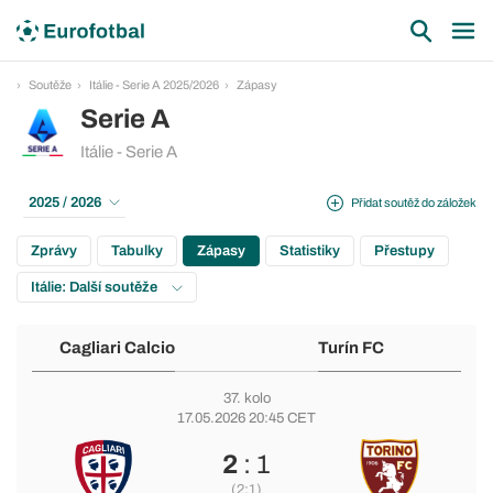
Soutěže
Itálie - Serie A 2025/2026
Zápasy
Serie A
Itálie - Serie A
2025 / 2026
Přidat soutěž do záložek
Zprávy
Tabulky
Zápasy
Statistiky
Přestupy
Itálie: Další soutěže
Cagliari Calcio
Turín FC
37. kolo
17.05.2026 20:45 CET
2
: 1
(2:1)