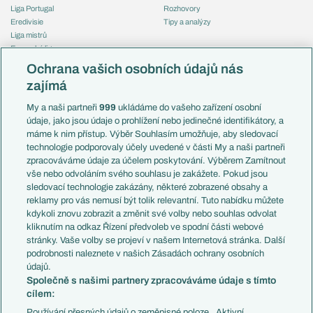
Liga Portugal
Rozhovory
Eredivisie
Tipy a analýzy
Liga mistrů
Evropská liga
Reprezentace
Konferenční liga
Česko
Ochrana vašich osobních údajů nás
Mistrovství světa
Slovensko
zajímá
Liga národů
Anglie
Francie
My a naši partneři
999
ukládáme do vašeho zařízení osobní
Témata
Itálie
údaje, jako jsou údaje o prohlížení nebo jedinečné identifikátory, a
Představení týmů MS
Německo
máme k nim přístup. Výběr Souhlasím umožňuje, aby sledovací
EuroSkauting
Španělsko
technologie podporovaly účely uvedené v části My a naši partneři
PL v kostce
Argentina
zpracováváme údaje za účelem poskytování. Výběrem Zamítnout
Evropské koeficienty
Brazílie
vše nebo odvoláním svého souhlasu je zakážete. Pokud jsou
Přestupy
sledovací technologie zakázány, některé zobrazené obsahy a
Přestupové spekulace
reklamy pro vás nemusí být tolik relevantní. Tuto nabídku můžete
Přestupy
Zranění
kdykoli znovu zobrazit a změnit své volby nebo souhlas odvolat
Zápasy
kliknutím na odkaz Řízení předvoleb ve spodní části webové
Livescore
stránky. Vaše volby se projeví v našem Internetová stránka. Další
Kluby
Tipovací soutěž
podrobnosti naleznete v našich Zásadách ochrany osobních
Arsenal FC
Fotbal TV
údajů.
Chelsea FC
Společně s našimi partnery zpracováváme údaje s tímto
Manchester United
cílem:
AC Milán
Juventus FC
Používání přesných údajů o zeměpisné poloze . Aktivní