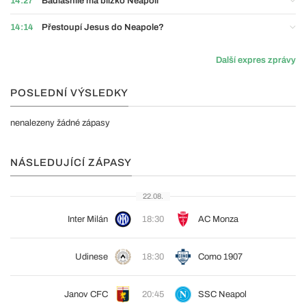
14:27
Badiashile má blízko Neapoli
14:14
Přestoupí Jesus do Neapole?
Další expres zprávy
POSLEDNÍ VÝSLEDKY
nenalezeny žádné zápasy
NÁSLEDUJÍCÍ ZÁPASY
22.08.
Inter Milán
18:30
AC Monza
Udinese
18:30
Como 1907
Janov CFC
20:45
SSC Neapol