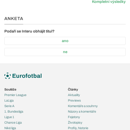
Kompletní výsledky
ANKETA
Podaří se Interu obhájit titul?
ano
ne
Soutěže
Články
Premier League
Aktuality
LaLiga
Previews
Serie A
Komentáře a souhrny
1. Bundesliga
Názory a komentáře
Ligue 1
Fejetony
Chance Liga
Životopisy
Niké liga
Profily, historie