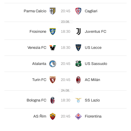
Parma Calcio
20:45
Cagliari
23.08.
Frosinone
18:30
Juventus FC
Venezia FC
18:30
US Lecce
Atalanta
20:45
US Sassuolo
Turín FC
20:45
AC Milán
24.08.
Bologna FC
18:30
SS Lazio
AS Řím
20:45
Fiorentina