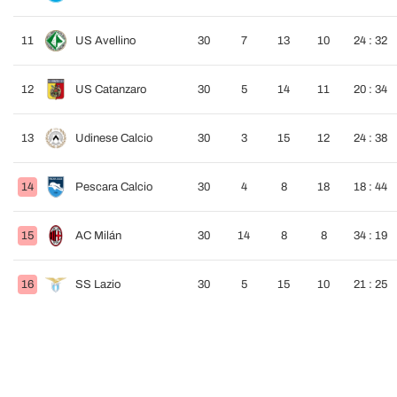
11
US Avellino
30
7
13
10
24 : 32
12
US Catanzaro
30
5
14
11
20 : 34
13
Udinese Calcio
30
3
15
12
24 : 38
14
Pescara Calcio
30
4
8
18
18 : 44
15
AC Milán
30
14
8
8
34 : 19
16
SS Lazio
30
5
15
10
21 : 25