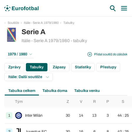
Soutěže
Itálie - Serie A 1979/1980
Tabulky
Serie A
Itálie - Serie A 1979/1980 - tabulky
1979 / 1980
Přidat soutěž do záložek
Zprávy
Tabulky
Zápasy
Statistiky
Přestupy
Itálie: Další soutěže
Tabulka celkem
Tabulka doma
Tabulka venku
Tým
Z
V
R
P
S
1
Inter Milán
30
14
13
3
44 : 25
2
Juventus FC
30
16
6
8
42 : 25