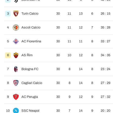
3
Turín Calcio
30
11
13
6
26 : 15
4
Ascoli Calcio
30
11
12
7
35 : 28
5
AC Fiorentina
30
11
11
8
33 : 27
6
AS Řím
30
10
12
8
34 : 35
7
Bologna FC
30
8
14
8
23 : 24
8
Cagliari Calcio
30
8
14
8
27 : 29
9
AC Perugia
30
9
12
9
27 : 32
10
SSC Neapol
30
7
14
9
20 : 20