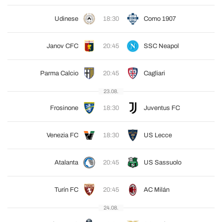
Udinese
18:30
Como 1907
Janov CFC
20:45
SSC Neapol
Parma Calcio
20:45
Cagliari
23.08.
Frosinone
18:30
Juventus FC
Venezia FC
18:30
US Lecce
Atalanta
20:45
US Sassuolo
Turín FC
20:45
AC Milán
24.08.