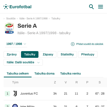
Soutěže
Itálie - Serie A 1997/1998
Tabulky
Serie A
Itálie - Serie A 1997/1998 - tabulky
1997 / 1998
Přidat soutěž do záložek
Zprávy
Tabulky
Zápasy
Statistiky
Přestupy
Itálie: Další soutěže
Tabulka celkem
Tabulka doma
Tabulka venku
Tým
Z
V
R
P
S
1
Juventus FC
34
21
11
2
67 : 28
2
Inter Milán
34
21
6
7
62 : 27