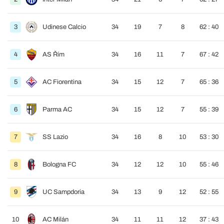
3
Udinese Calcio
34
19
7
8
62 : 40
4
AS Řím
34
16
11
7
67 : 42
5
AC Fiorentina
34
15
12
7
65 : 36
6
Parma AC
34
15
12
7
55 : 39
7
SS Lazio
34
16
8
10
53 : 30
8
Bologna FC
34
12
12
10
55 : 46
9
UC Sampdoria
34
13
9
12
52 : 55
10
AC Milán
34
11
11
12
37 : 43