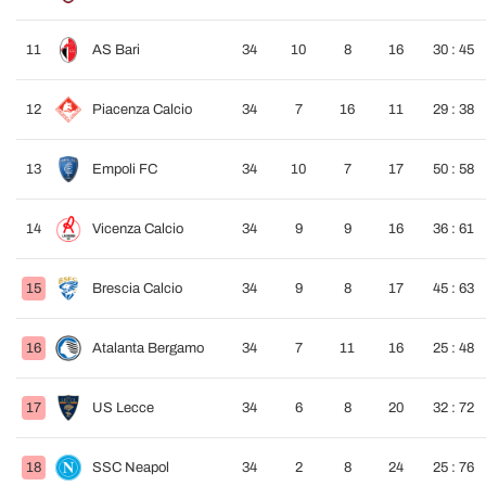
11
AS Bari
34
10
8
16
30 : 45
12
Piacenza Calcio
34
7
16
11
29 : 38
13
Empoli FC
34
10
7
17
50 : 58
14
Vicenza Calcio
34
9
9
16
36 : 61
15
Brescia Calcio
34
9
8
17
45 : 63
16
Atalanta Bergamo
34
7
11
16
25 : 48
17
US Lecce
34
6
8
20
32 : 72
18
SSC Neapol
34
2
8
24
25 : 76