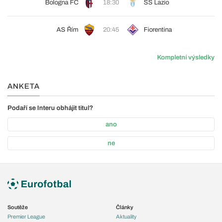
Bologna FC
18:30
SS Lazio
AS Řím
20:45
Fiorentina
Kompletní výsledky
ANKETA
Podaří se Interu obhájit titul?
ano
ne
Soutěže
Články
Premier League
Aktuality