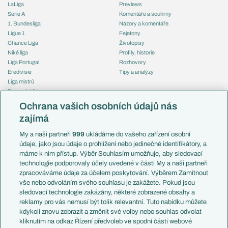
LaLiga
Previews
Serie A
Komentáře a souhrny
1. Bundesliga
Názory a komentáře
Ligue 1
Fejetony
Chance Liga
Životopisy
Niké liga
Profily, historie
Liga Portugal
Rozhovory
Eredivisie
Tipy a analýzy
Liga mistrů
Evropská liga
Reprezentace
Konferenční liga
Česko
Ochrana vašich osobních údajů nás
Mistrovství světa
Slovensko
zajímá
Liga národů
Anglie
Francie
My a naši partneři
999
ukládáme do vašeho zařízení osobní
Témata
Itálie
údaje, jako jsou údaje o prohlížení nebo jedinečné identifikátory, a
Představení týmů MS
Německo
máme k nim přístup. Výběr Souhlasím umožňuje, aby sledovací
EuroSkauting
Španělsko
technologie podporovaly účely uvedené v části My a naši partneři
PL v kostce
Argentina
zpracováváme údaje za účelem poskytování. Výběrem Zamítnout
Evropské koeficienty
Brazílie
vše nebo odvoláním svého souhlasu je zakážete. Pokud jsou
Přestupy
sledovací technologie zakázány, některé zobrazené obsahy a
Přestupové spekulace
reklamy pro vás nemusí být tolik relevantní. Tuto nabídku můžete
Přestupy
Zranění
kdykoli znovu zobrazit a změnit své volby nebo souhlas odvolat
Zápasy
kliknutím na odkaz Řízení předvoleb ve spodní části webové
Livescore