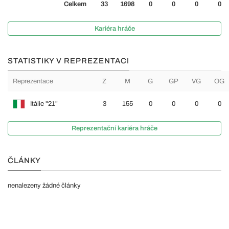
Celkem
33
1698
0
0
0
0
Kariéra hráče
STATISTIKY V REPREZENTACI
Reprezentace
Z
M
G
GP
VG
OG
Itálie "21"
3
155
0
0
0
0
Reprezentační kariéra hráče
ČLÁNKY
nenalezeny žádné články