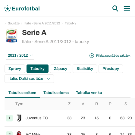
Soutěže
Itálie - Serie A 2011/2012
Tabulky
Serie A
Itálie - Serie A 2011/2012 - tabulky
2011 / 2012
Přidat soutěž do záložek
Zprávy
Tabulky
Zápasy
Statistiky
Přestupy
Itálie: Další soutěže
Tabulka celkem
Tabulka doma
Tabulka venku
Tým
Z
V
R
P
S
1
Juventus FC
38
23
15
0
68 : 20
2
AC Milán
38
24
8
6
74 : 33