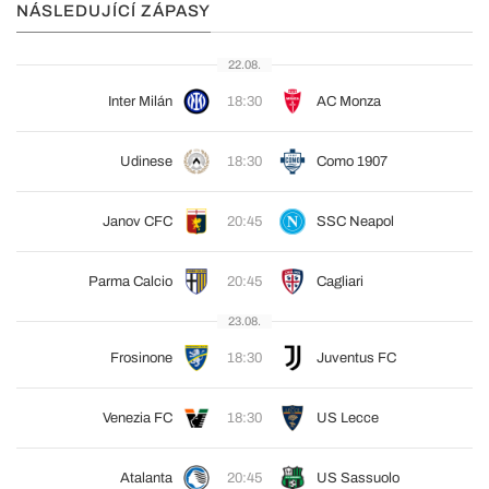
NÁSLEDUJÍCÍ ZÁPASY
22.08.
Inter Milán
18:30
AC Monza
Udinese
18:30
Como 1907
Janov CFC
20:45
SSC Neapol
Parma Calcio
20:45
Cagliari
23.08.
Frosinone
18:30
Juventus FC
Venezia FC
18:30
US Lecce
Atalanta
20:45
US Sassuolo