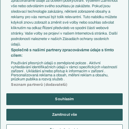
zpracováváme údaje za účelem poskytování. Výběrem Zamítnout
Evropské koeficienty
Brazílie
vše nebo odvoláním svého souhlasu je zakážete. Pokud jsou
Přestupy
sledovací technologie zakázány, některé zobrazené obsahy a
Přestupové spekulace
reklamy pro vás nemusí být tolik relevantní. Tuto nabídku můžete
Přestupy
Zranění
kdykoli znovu zobrazit a změnit své volby nebo souhlas odvolat
Zápasy
kliknutím na odkaz Řízení předvoleb ve spodní části webové
Livescore
stránky. Vaše volby se projeví v našem Internetová stránka. Další
Kluby
Tipovací soutěž
podrobnosti naleznete v našich Zásadách ochrany osobních
Arsenal FC
Fotbal TV
údajů.
Chelsea FC
Společně s našimi partnery zpracováváme údaje s tímto
Manchester United
cílem:
AC Milán
Juventus FC
Používání přesných údajů o zeměpisné poloze . Aktivní
Bayern Mnichov
vyhledávání identifikačních údajů v rámci specifických vlastností
zařízení . Ukládání a/nebo přístup k informacím v zařízení .
FC Barcelona
Personalizovaná reklama a obsah, měření reklam a obsahu,
Real Madrid
průzkum publika a rozvoj služeb .
Seznam partnerů (dodavatelů)
Souhlasím
Copyright © 2001-2026 EuroFotbal.cz. Využíváme zpravodajství ČTK.
RSS
Podmínky užití
Informace o zpracování osobních údajů
Zamítnout vše
GDPR a žurnalistika
Nastavení soukromí
Kontakt
Tiráž