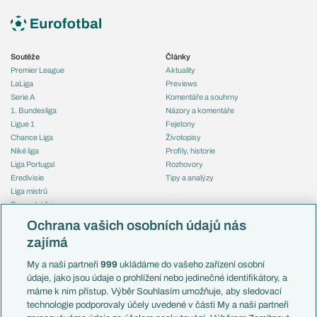
Soutěže
Články
Premier League
Aktuality
LaLiga
Previews
Serie A
Komentáře a souhrny
1. Bundesliga
Názory a komentáře
Ligue 1
Fejetony
Chance Liga
Životopisy
Niké liga
Profily, historie
Liga Portugal
Rozhovory
Eredivisie
Tipy a analýzy
Liga mistrů
Evropská liga
Reprezentace
Konferenční liga
Česko
Ochrana vašich osobních údajů nás
Mistrovství světa
Slovensko
zajímá
Liga národů
Anglie
Francie
My a naši partneři
999
ukládáme do vašeho zařízení osobní
Témata
Itálie
údaje, jako jsou údaje o prohlížení nebo jedinečné identifikátory, a
Představení týmů MS
Německo
máme k nim přístup. Výběr Souhlasím umožňuje, aby sledovací
EuroSkauting
Španělsko
technologie podporovaly účely uvedené v části My a naši partneři
PL v kostce
Argentina