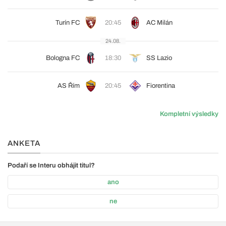
Turín FC
20:45
AC Milán
24.08.
Bologna FC
18:30
SS Lazio
AS Řím
20:45
Fiorentina
Kompletní výsledky
ANKETA
Podaří se Interu obhájit titul?
ano
ne