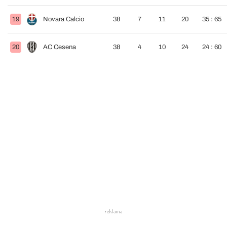
19
Novara Calcio
38
7
11
20
35 : 65
20
AC Cesena
38
4
10
24
24 : 60