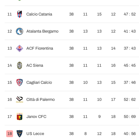
11
Calcio Catania
38
11
15
12
47 : 52
12
Atalanta Bergamo
38
13
13
12
41 : 43
13
ACF Fiorentina
38
11
13
14
37 : 43
14
AC Siena
38
11
11
16
45 : 45
15
Cagliari Calcio
38
10
13
15
37 : 46
16
Città di Palermo
38
11
10
17
52 : 62
17
Janov CFC
38
11
9
18
50 : 69
18
US Lecce
38
8
12
18
40 : 56