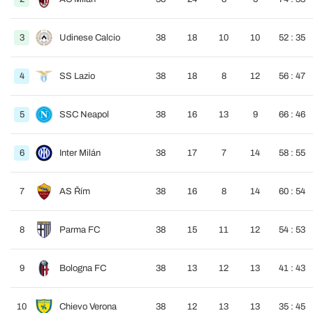
3
Udinese Calcio
38
18
10
10
52 : 35
4
SS Lazio
38
18
8
12
56 : 47
5
SSC Neapol
38
16
13
9
66 : 46
6
Inter Milán
38
17
7
14
58 : 55
7
AS Řím
38
16
8
14
60 : 54
8
Parma FC
38
15
11
12
54 : 53
9
Bologna FC
38
13
12
13
41 : 43
10
Chievo Verona
38
12
13
13
35 : 45