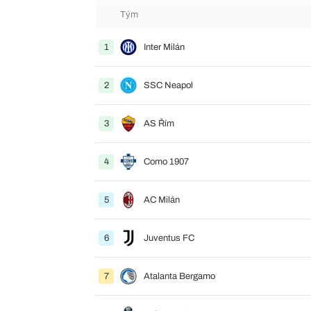
Tým
1
Inter Milán
2
SSC Neapol
3
AS Řím
4
Como 1907
5
AC Milán
6
Juventus FC
7
Atalanta Bergamo