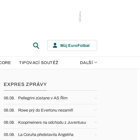
Můj EuroFotbal
CORE
TIPOVACÍ SOUTĚŽ
DALŠÍ
EXPRES ZPRÁVY
06.08.
Pellegrini zůstane v AS Řím
06.08.
Rowe prý do Evertonu nezamíří
06.08.
Koopmeiners na odchodu z Juventusu
05.08.
La Coruňa představila Angeliňa