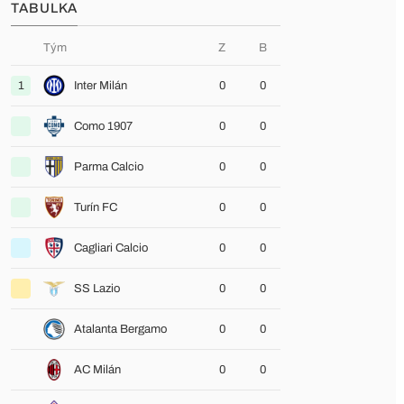
TABULKA
Tým
Z
B
1
Inter Milán
0
0
Como 1907
0
0
Parma Calcio
0
0
Turín FC
0
0
Cagliari Calcio
0
0
SS Lazio
0
0
Atalanta Bergamo
0
0
AC Milán
0
0