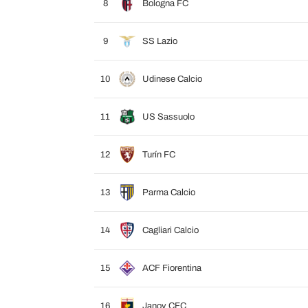
8
Bologna FC
9
SS Lazio
10
Udinese Calcio
11
US Sassuolo
12
Turín FC
13
Parma Calcio
14
Cagliari Calcio
15
ACF Fiorentina
16
Janov CFC