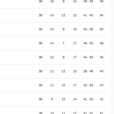
38
16
8
14
49 : 46
56
38
14
12
12
41 : 40
54
38
14
8
16
45 : 48
50
38
14
7
17
46 : 50
49
38
12
9
17
44 : 63
45
38
11
12
15
28 : 46
45
38
11
10
17
40 : 53
43
38
9
15
14
41 : 50
42
38
10
11
17
41 : 51
41