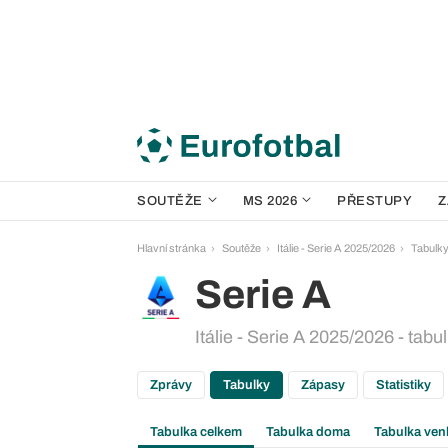
SOUTĚŽE
MS 2026
PŘESTUPY
Z
Hlavní stránka
Soutěže
Itálie - Serie A 2025/2026
Tabulk
Serie A
Itálie - Serie A 2025/2026 - tabu
Zprávy
Tabulky
Zápasy
Statistiky
Tabulka celkem
Tabulka doma
Tabulka ven