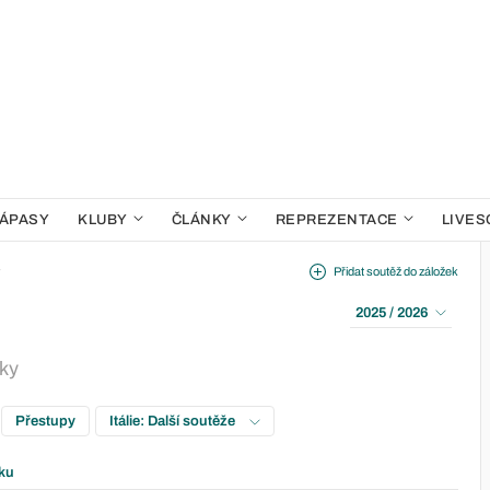
ÁPASY
KLUBY
ČLÁNKY
REPREZENTACE
LIVES
y
Přidat soutěž do záložek
2025 / 2026
lky
Přestupy
Itálie: Další soutěže
ku