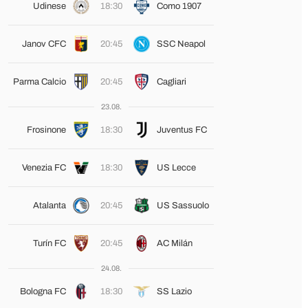
Udinese
18:30
Como 1907
Janov CFC
20:45
SSC Neapol
Parma Calcio
20:45
Cagliari
23.08.
Frosinone
18:30
Juventus FC
Venezia FC
18:30
US Lecce
Atalanta
20:45
US Sassuolo
Turín FC
20:45
AC Milán
24.08.
Bologna FC
18:30
SS Lazio