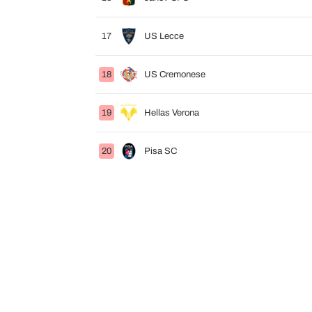
17
US Lecce
18
US Cremonese
19
Hellas Verona
20
Pisa SC