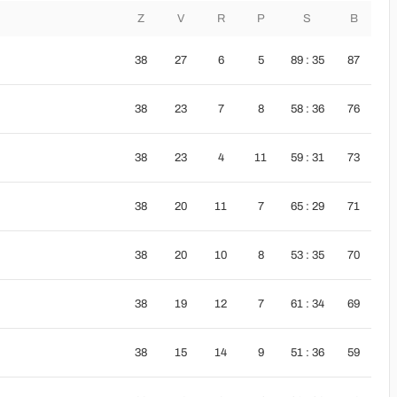
Z
V
R
P
S
B
38
27
6
5
89 : 35
87
38
23
7
8
58 : 36
76
38
23
4
11
59 : 31
73
38
20
11
7
65 : 29
71
38
20
10
8
53 : 35
70
38
19
12
7
61 : 34
69
38
15
14
9
51 : 36
59