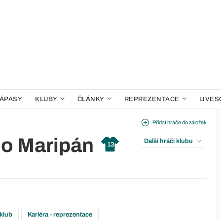
ÁPASY
KLUBY
ČLÁNKY
REPREZENTACE
LIVES
Přidat hráče do záložek
mo Maripán
Další hráči klubu
13
 klub
Kariéra - reprezentace