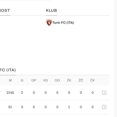
NOST
KLUB
Turín FC (ITA)
C (ITA)
M
G
GP
VG
OG
ŽK
ŽČ
ČK
7
2145
2
0
0
0
5
0
0
51
0
0
0
0
1
0
0