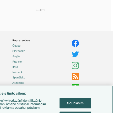
Reprezentace
Česko
Slovensko
Anglie
Francie
Itálie
Německo
Španělsko
Argentina
Brazílie
e s tímto cílem:
Přestupy
ní vyhledávání identifikačních
Souhlasím
Zápasy
ádání a/nebo přístup k informacím
ní reklam a obsahu, průzkum
Livescore