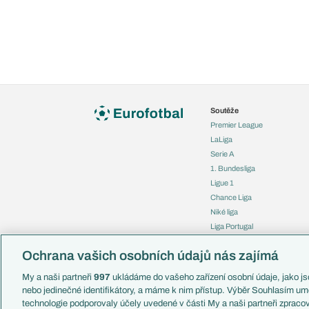
Soutěže
Premier League
LaLiga
Serie A
1. Bundesliga
Ligue 1
Chance Liga
Niké liga
Liga Portugal
Eredivisie
Ochrana vašich osobních údajů nás zajímá
Liga mistrů
Evropská liga
My a naši partneři
997
ukládáme do vašeho zařízení osobní údaje, jako jso
Konferenční liga
nebo jedinečné identifikátory, a máme k nim přístup. Výběr Souhlasím um
Mistrovství světa
technologie podporovaly účely uvedené v části My a naši partneři zprac