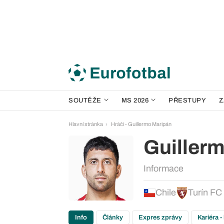
SOUTĚŽE
MS 2026
PŘESTUPY
Z
Hlavní stránka
Hráči - Guillermo Maripán
Guiller
Informace
Chile
Turín FC
Info
Články
Expres zprávy
Kariéra -