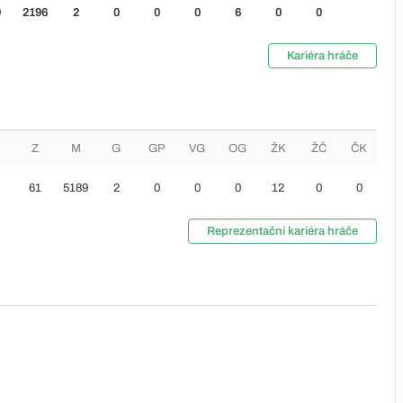
9
2196
2
0
0
0
6
0
0
Kariéra hráče
Z
M
G
GP
VG
OG
ŽK
ŽČ
ČK
61
5189
2
0
0
0
12
0
0
Reprezentační kariéra hráče