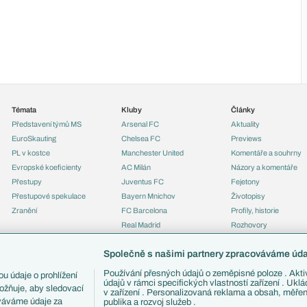
Témata
Kluby
Články
Představení týmů MS
Arsenal FC
Aktuality
EuroSkauting
Chelsea FC
Previews
PL v kostce
Manchester United
Komentáře a souhrny
Evropské koeficienty
AC Milán
Názory a komentáře
Přestupy
Juventus FC
Fejetony
Přestupové spekulace
Bayern Mnichov
Životopisy
Zranění
FC Barcelona
Profily, historie
Real Madrid
Rozhovory
Tipy a analýzy
Společně s našimi partnery zpracováváme údaj
Používání přesných údajů o zeměpisné poloze . Aktiv
u údaje o prohlížení
údajů v rámci specifických vlastností zařízení . Ukl
ožňuje, aby sledovací
v zařízení . Personalizovaná reklama a obsah, měře
ováváme údaje za
publika a rozvoj služeb .