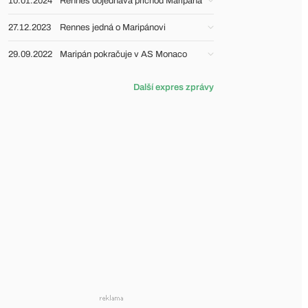
10.01.2024
Rennes dojednává příchod Maripána
27.12.2023
Rennes jedná o Maripánovi
29.09.2022
Maripán pokračuje v AS Monaco
Další expres zprávy