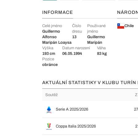
INFORMACE
NÁROD
Celé jméno
Číslo
Používané
Chile
Guillermo
dresu
jméno
Alfonso
13
Guillermo
Maripán Loaysa
Maripán
Výška
Datum narození
Váha
193 cm
06.05.1994
83 kg
Pozice
obránce
AKTUÁLNÍ STATISTIKY V KLUBU TURÍN F
Soutěž
Z
Serie A 2025/2026
2
Coppa Italia 2025/2026
2