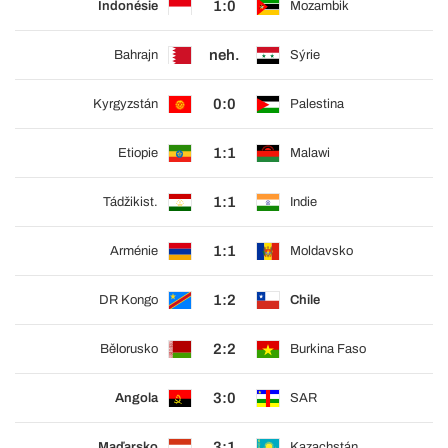
1:0
Indonésie
Mozambik
neh.
Bahrajn
Sýrie
0:0
Kyrgyzstán
Palestina
1:1
Etiopie
Malawi
1:1
Tádžikist.
Indie
1:1
Arménie
Moldavsko
1:2
DR Kongo
Chile
2:2
Bělorusko
Burkina Faso
3:0
Angola
SAR
3:1
Maďarsko
Kazachstán