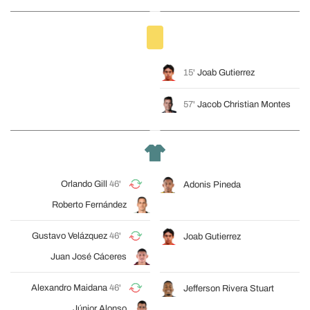
15'
Joab Gutierrez
57'
Jacob Christian Montes
Orlando Gill
46'
Adonis Pineda
Roberto Fernández
Gustavo Velázquez
46'
Joab Gutierrez
Juan José Cáceres
Alexandro Maidana
46'
Jefferson Rivera Stuart
Júnior Alonso