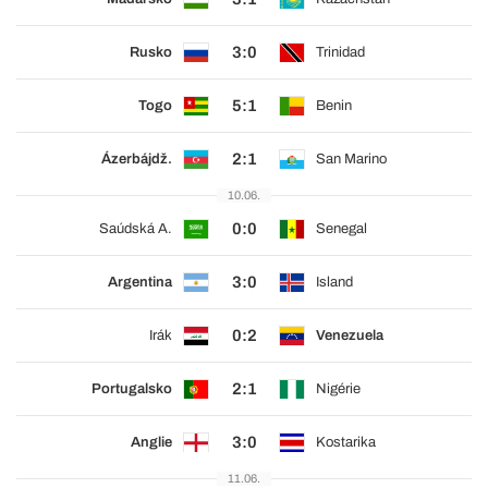
3:0
Rusko
Trinidad
5:1
Togo
Benin
2:1
Ázerbájdž.
San Marino
10.06.
0:0
Saúdská A.
Senegal
3:0
Argentina
Island
0:2
Irák
Venezuela
2:1
Portugalsko
Nigérie
3:0
Anglie
Kostarika
11.06.