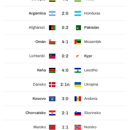
2:0
Argentina
Honduras
0:2
Afghánist.
Pákistán
4:1
Omán
Mozambik
0:2
Lichtenšt.
Kypr
4:0
Keňa
Lesotho
2:1n
Dánsko
Ukrajina
3:0
Kosovo
Andorra
2:1
Chorvatsko
Slovinsko
1:1
Maroko
Norsko