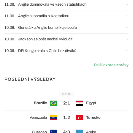
11.06.
Anglie dominovala ve všech statistikách
11.06.
Anglie si poradila s Kostarikou
10.06.
Generálku Anglie komplikuje bouře
10.06.
Jackson se opět nechal vyloučit
10.06.
DR Kongo hrálo s Chile bez diváků
Další expres zprávy
POSLEDNÍ VÝSLEDKY
07.06.
2:1
Brazílie
Egypt
1:2
Venezuela
Turecko
4:0
Curaçao
Aruba