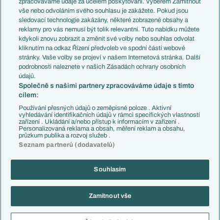
zpracováváme údaje za účelem poskytování. Výběrem Zamítnout
Evropské koeficienty
Brazílie
vše nebo odvoláním svého souhlasu je zakážete. Pokud jsou
Přestupy
sledovací technologie zakázány, některé zobrazené obsahy a
Přestupové spekulace
reklamy pro vás nemusí být tolik relevantní. Tuto nabídku můžete
Přestupy
Zranění
kdykoli znovu zobrazit a změnit své volby nebo souhlas odvolat
Zápasy
kliknutím na odkaz Řízení předvoleb ve spodní části webové
Livescore
stránky. Vaše volby se projeví v našem Internetová stránka. Další
Kluby
Tipovací soutěž
podrobnosti naleznete v našich Zásadách ochrany osobních
Arsenal FC
Fotbal TV
údajů.
Chelsea FC
Společně s našimi partnery zpracováváme údaje s tímto
Manchester United
cílem:
AC Milán
Juventus FC
Používání přesných údajů o zeměpisné poloze . Aktivní
Bayern Mnichov
vyhledávání identifikačních údajů v rámci specifických vlastností
zařízení . Ukládání a/nebo přístup k informacím v zařízení .
FC Barcelona
Personalizovaná reklama a obsah, měření reklam a obsahu,
Real Madrid
průzkum publika a rozvoj služeb .
Seznam partnerů (dodavatelů)
Souhlasím
Copyright © 2001-2026 EuroFotbal.cz. Využíváme zpravodajství ČTK.
RSS
Podmínky užití
Informace o zpracování osobních údajů
Zamítnout vše
GDPR a žurnalistika
Nastavení soukromí
Kontakt
Tiráž