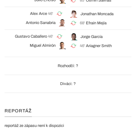
Julio Enciso
85'
Osmin Salinas
Alex Arce
46'
Jonathan Moncada
Antonio Sanabria
68'
Efraín Mejía
Gustavo Caballero
46'
Jorge García
Miguel Almirón
46'
Ariagner Smith
Rozhodčí: ?
Diváci: ?
REPORTÁŽ
reportáž ze zápasu není k dispozici