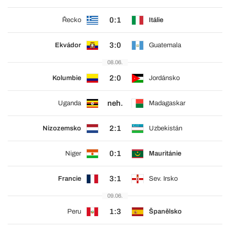
0:1
Řecko
Itálie
3:0
Ekvádor
Guatemala
08.06.
2:0
Kolumbie
Jordánsko
neh.
Uganda
Madagaskar
2:1
Nizozemsko
Uzbekistán
0:1
Niger
Mauritánie
3:1
Francie
Sev. Irsko
09.06.
1:3
Peru
Španělsko