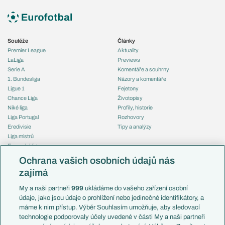
Soutěže
Články
Premier League
Aktuality
LaLiga
Previews
Serie A
Komentáře a souhrny
1. Bundesliga
Názory a komentáře
Ligue 1
Fejetony
Chance Liga
Životopisy
Niké liga
Profily, historie
Liga Portugal
Rozhovory
Eredivisie
Tipy a analýzy
Liga mistrů
Evropská liga
Reprezentace
Konferenční liga
Česko
Ochrana vašich osobních údajů nás
Mistrovství světa
Slovensko
zajímá
Liga národů
Anglie
Francie
My a naši partneři
999
ukládáme do vašeho zařízení osobní
Témata
Itálie
údaje, jako jsou údaje o prohlížení nebo jedinečné identifikátory, a
Představení týmů MS
Německo
máme k nim přístup. Výběr Souhlasím umožňuje, aby sledovací
EuroSkauting
Španělsko
technologie podporovaly účely uvedené v části My a naši partneři
PL v kostce
Argentina