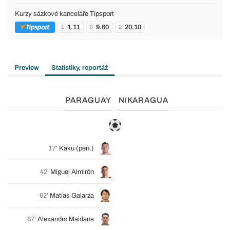
Kurzy sázkové kanceláře Tipsport
1.11
9.60
20.10
1
0
2
Preview
Statistiky, reportáž
PARAGUAY
NIKARAGUA
17'
Kaku
(pen.)
42'
Miguel Almirón
62'
Matías Galarza
67'
Alexandro Maidana