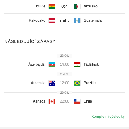
0:4
Bolívie
Alžírsko
neh.
Rakousko
Guatemala
NÁSLEDUJÍCÍ ZÁPASY
23.09.
Ázerbájdž.
14:00
Tádžikist.
25.09.
Austrálie
12:00
Brazílie
26.09.
Kanada
22:00
Chile
Kompletní výsledky