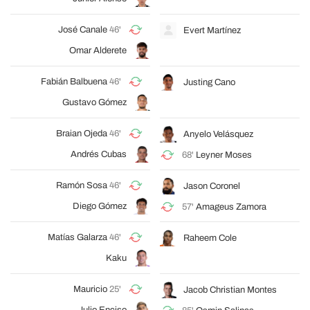
José Canale
46'
Evert Martínez
Omar Alderete
Fabián Balbuena
46'
Justing Cano
Gustavo Gómez
Braian Ojeda
46'
Anyelo Velásquez
Andrés Cubas
68'
Leyner Moses
Ramón Sosa
46'
Jason Coronel
Diego Gómez
57'
Amageus Zamora
Matías Galarza
46'
Raheem Cole
Kaku
Mauricio
25'
Jacob Christian Montes