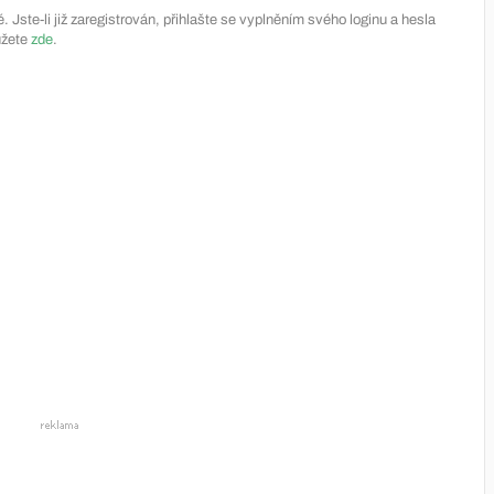
Jste-li již zaregistrován, přihlašte se vyplněním svého loginu a hesla
ůžete
zde
.