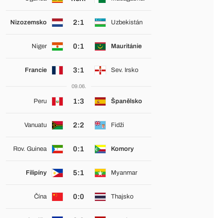
2:1
Nizozemsko
Uzbekistán
0:1
Niger
Mauritánie
3:1
Francie
Sev. Irsko
09.06.
1:3
Peru
Španělsko
2:2
Vanuatu
Fidži
0:1
Rov. Guinea
Komory
5:1
Filipíny
Myanmar
0:0
Čína
Thajsko