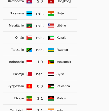
2:0
Kambodža
Hongkong
neh.
Botswana
Niger
neh.
Mauritánie
Libérie
neh.
Omán
Kuvajt
neh.
Tanzanie
Rwanda
1:0
Indonésie
Mozambik
neh.
Bahrajn
Sýrie
0:0
Kyrgyzstán
Palestina
1:1
Etiopie
Malawi
1:1
Tádžikist.
Indie