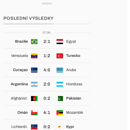
POSLEDNÍ VÝSLEDKY
07.06.
2:1
Brazílie
Egypt
1:2
Venezuela
Turecko
4:0
Curaçao
Aruba
2:0
Argentina
Honduras
0:2
Afghánist.
Pákistán
4:1
Omán
Mozambik
0:2
Lichtenšt.
Kypr