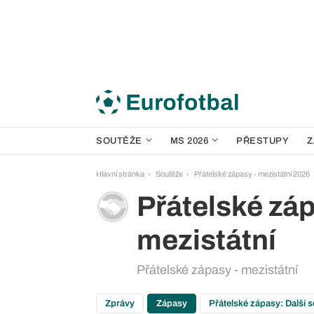
SOUTĚŽE
MS 2026
PŘESTUPY
Z
Hlavní stránka
Soutěže
Přátelské zápasy - mezistátní 2026
Přátelské záp
mezistátní
Přátelské zápasy - mezistátní
Zprávy
Zápasy
Přátelské zápasy: Další 