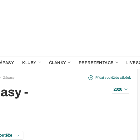
ÁPASY
KLUBY
ČLÁNKY
REPREZENTACE
LIVES
Zápasy
Přidat soutěž do záložek
asy -
2026
soutěže