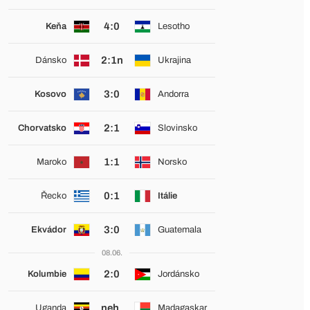
4:0
Keňa
Lesotho
2:1n
Dánsko
Ukrajina
3:0
Kosovo
Andorra
2:1
Chorvatsko
Slovinsko
1:1
Maroko
Norsko
0:1
Řecko
Itálie
3:0
Ekvádor
Guatemala
08.06.
2:0
Kolumbie
Jordánsko
neh.
Uganda
Madagaskar