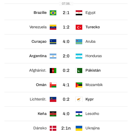
07.06.
2:1
Brazílie
Egypt
1:2
Venezuela
Turecko
4:0
Curaçao
Aruba
2:0
Argentina
Honduras
0:2
Afghánist.
Pákistán
4:1
Omán
Mozambik
0:2
Lichtenšt.
Kypr
4:0
Keňa
Lesotho
2:1n
Dánsko
Ukrajina