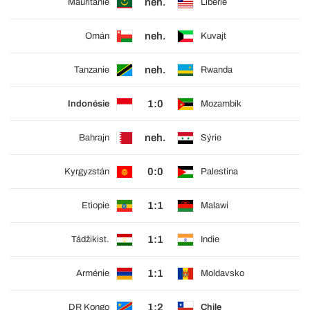
neh.
Mauritánie
Libérie
neh.
Omán
Kuvajt
neh.
Tanzanie
Rwanda
1:0
Indonésie
Mozambik
neh.
Bahrajn
Sýrie
0:0
Kyrgyzstán
Palestina
1:1
Etiopie
Malawi
1:1
Tádžikist.
Indie
1:1
Arménie
Moldavsko
1:2
DR Kongo
Chile