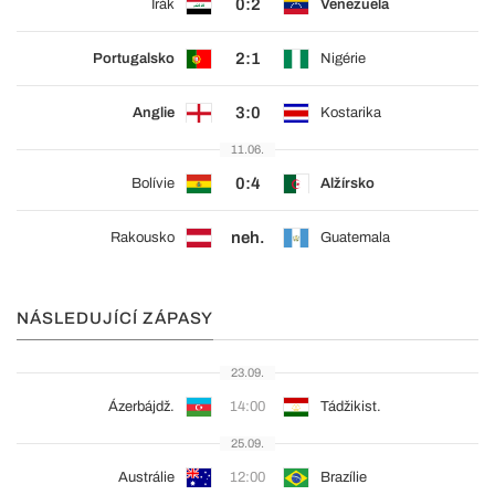
0:2
Irák
Venezuela
2:1
Portugalsko
Nigérie
3:0
Anglie
Kostarika
11.06.
0:4
Bolívie
Alžírsko
neh.
Rakousko
Guatemala
NÁSLEDUJÍCÍ ZÁPASY
23.09.
Ázerbájdž.
14:00
Tádžikist.
25.09.
Austrálie
12:00
Brazílie