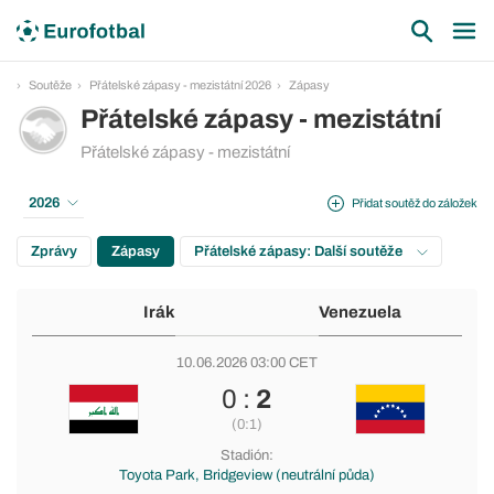
Soutěže
Přátelské zápasy - mezistátní 2026
Zápasy
Přátelské zápasy - mezistátní
Přátelské zápasy - mezistátní
2026
Přidat soutěž do záložek
Zprávy
Zápasy
Přátelské zápasy: Další soutěže
Irák
Venezuela
10.06.2026 03:00 CET
0 :
2
(0:1)
Stadión:
Toyota Park, Bridgeview (neutrální půda)