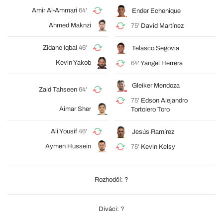
Amir Al-Ammari
64'
Ender Echenique
Ahmed Maknzi
75'
David Martínez
Zidane Iqbal
46'
Telasco Segovia
Kevin Yakob
64'
Yangel Herrera
Gleiker Mendoza
Zaid Tahseen
64'
75'
Edson Alejandro
Aimar Sher
Tortolero Toro
Ali Yousif
46'
Jesús Ramírez
Aymen Hussein
75'
Kevin Kelsy
Rozhodčí: ?
Diváci: ?