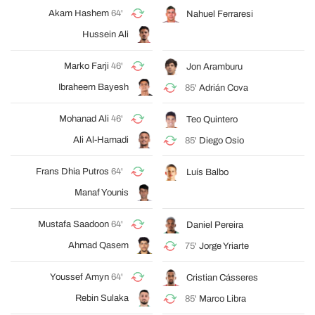
Akam Hashem
64'
Nahuel Ferraresi
Hussein Ali
Marko Farji
46'
Jon Aramburu
Ibraheem Bayesh
85'
Adrián Cova
Mohanad Ali
46'
Teo Quintero
Ali Al-Hamadi
85'
Diego Osio
Frans Dhia Putros
64'
Luís Balbo
Manaf Younis
Mustafa Saadoon
64'
Daniel Pereira
Ahmad Qasem
75'
Jorge Yriarte
Youssef Amyn
64'
Cristian Cásseres
Rebin Sulaka
85'
Marco Libra