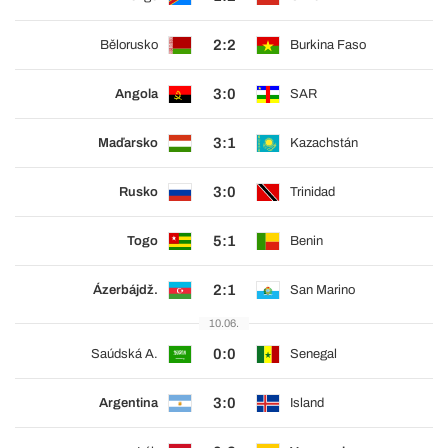
2:2
Bělorusko
Burkina Faso
3:0
Angola
SAR
3:1
Maďarsko
Kazachstán
3:0
Rusko
Trinidad
5:1
Togo
Benin
2:1
Ázerbájdž.
San Marino
10.06.
0:0
Saúdská A.
Senegal
3:0
Argentina
Island