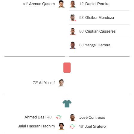
41'
Ahmad Qasem
12'
Daniel Pereira
53'
Gleiker Mendoza
80'
Cristian Cásseres
88'
Yangel Herrera
72'
Ali Yousif
Ahmed Basil
46'
José Contreras
Jalal Hassan Hachim
46'
Joel Graterol