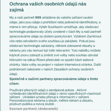
Konferenční liga
Česko
Ochrana vašich osobních údajů nás
Mistrovství světa
Slovensko
zajímá
Liga národů
Anglie
Francie
My a naši partneři
999
ukládáme do vašeho zařízení osobní
Témata
Itálie
údaje, jako jsou údaje o prohlížení nebo jedinečné identifikátory, a
Představení týmů MS
Německo
máme k nim přístup. Výběr Souhlasím umožňuje, aby sledovací
EuroSkauting
Španělsko
technologie podporovaly účely uvedené v části My a naši partneři
PL v kostce
Argentina
zpracováváme údaje za účelem poskytování. Výběrem Zamítnout
Evropské koeficienty
Brazílie
vše nebo odvoláním svého souhlasu je zakážete. Pokud jsou
Přestupy
sledovací technologie zakázány, některé zobrazené obsahy a
Přestupové spekulace
reklamy pro vás nemusí být tolik relevantní. Tuto nabídku můžete
Přestupy
Zranění
kdykoli znovu zobrazit a změnit své volby nebo souhlas odvolat
Zápasy
kliknutím na odkaz Řízení předvoleb ve spodní části webové
Livescore
stránky. Vaše volby se projeví v našem Internetová stránka. Další
Kluby
Tipovací soutěž
podrobnosti naleznete v našich Zásadách ochrany osobních
Arsenal FC
Fotbal TV
údajů.
Chelsea FC
Společně s našimi partnery zpracováváme údaje s tímto
Manchester United
cílem:
AC Milán
Juventus FC
Používání přesných údajů o zeměpisné poloze . Aktivní
Bayern Mnichov
vyhledávání identifikačních údajů v rámci specifických vlastností
zařízení . Ukládání a/nebo přístup k informacím v zařízení .
FC Barcelona
Personalizovaná reklama a obsah, měření reklam a obsahu,
Real Madrid
průzkum publika a rozvoj služeb .
Seznam partnerů (dodavatelů)