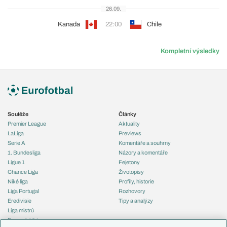
26.09.
Kanada
22:00
Chile
Kompletní výsledky
Soutěže
Články
Premier League
Aktuality
LaLiga
Previews
Serie A
Komentáře a souhrny
1. Bundesliga
Názory a komentáře
Ligue 1
Fejetony
Chance Liga
Životopisy
Niké liga
Profily, historie
Liga Portugal
Rozhovory
Eredivisie
Tipy a analýzy
Liga mistrů
Evropská liga
Reprezentace