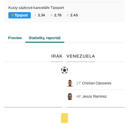
Kurzy sázkové kanceláře Tipsport
3.34
2.76
2.45
1
0
2
Preview
Statistiky, reportáž
IRÁK
VENEZUELA
17'
Cristian Cásseres
46'
Jesús Ramírez