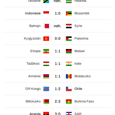
neh.
Tanzanie
Rwanda
1:0
Indonésie
Mozambik
neh.
Bahrajn
Sýrie
0:0
Kyrgyzstán
Palestina
1:1
Etiopie
Malawi
1:1
Tádžikist.
Indie
1:1
Arménie
Moldavsko
1:2
DR Kongo
Chile
2:2
Bělorusko
Burkina Faso
3:0
Angola
SAR