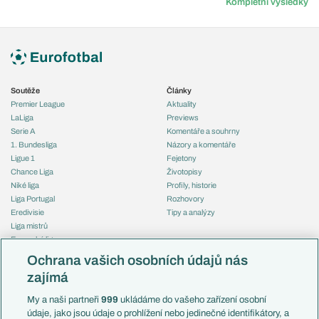
Kompletní výsledky
Soutěže
Články
Premier League
Aktuality
LaLiga
Previews
Serie A
Komentáře a souhrny
1. Bundesliga
Názory a komentáře
Ligue 1
Fejetony
Chance Liga
Životopisy
Niké liga
Profily, historie
Liga Portugal
Rozhovory
Eredivisie
Tipy a analýzy
Liga mistrů
Evropská liga
Reprezentace
Konferenční liga
Česko
Ochrana vašich osobních údajů nás
Mistrovství světa
Slovensko
zajímá
Liga národů
Anglie
Francie
My a naši partneři
999
ukládáme do vašeho zařízení osobní
Témata
Itálie
údaje, jako jsou údaje o prohlížení nebo jedinečné identifikátory, a