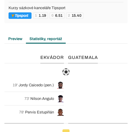
Kurzy sázkové kanceláře Tipsport
1.19
6.51
15.40
1
0
2
Preview
Statistiky, reportáž
EKVÁDOR
GUATEMALA
19'
Jordy Caicedo
(pen.)
73'
Nilson Angulo
78'
Pervis Estupiñán