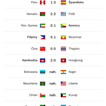
1:3
Peru
Španělsko
2:2
Vanuatu
Fidži
0:1
Rov. Guinea
Komory
5:1
Filipíny
Myanmar
0:0
Čína
Thajsko
2:0
Kambodža
Hongkong
neh.
Botswana
Niger
neh.
Mauritánie
Libérie
neh.
Omán
Kuvajt