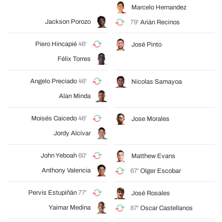
Marcelo Hernandez
Jackson Porozo
79'
Arián Recinos
Piero Hincapié
46'
José Pinto
Félix Torres
Angelo Preciado
46'
Nicolas Samayoa
Alan Minda
Moisés Caicedo
46'
Jose Morales
Jordy Alcívar
John Yeboah
60'
Matthew Evans
Anthony Valencia
67'
Olger Escobar
Pervis Estupiñán
77'
José Rosales
Yaimar Medina
87'
Oscar Castellanos