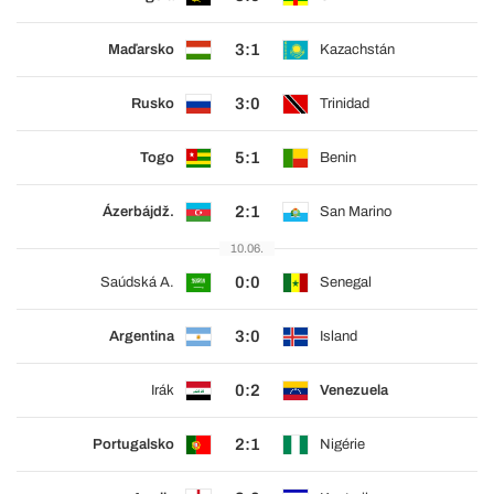
3:1
Maďarsko
Kazachstán
3:0
Rusko
Trinidad
5:1
Togo
Benin
2:1
Ázerbájdž.
San Marino
10.06.
0:0
Saúdská A.
Senegal
3:0
Argentina
Island
0:2
Irák
Venezuela
2:1
Portugalsko
Nigérie