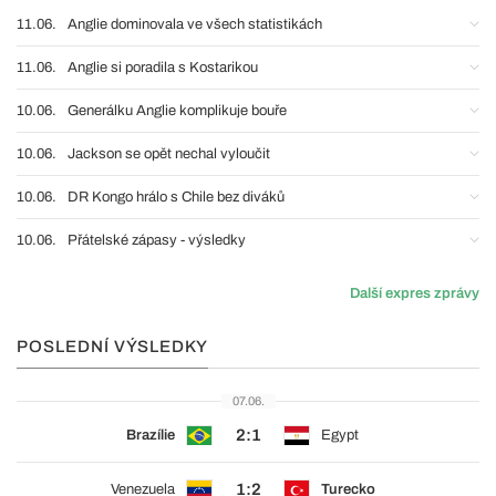
11.06.
Anglie dominovala ve všech statistikách
11.06.
Anglie si poradila s Kostarikou
10.06.
Generálku Anglie komplikuje bouře
10.06.
Jackson se opět nechal vyloučit
10.06.
DR Kongo hrálo s Chile bez diváků
10.06.
Přátelské zápasy - výsledky
Další expres zprávy
POSLEDNÍ VÝSLEDKY
07.06.
2:1
Brazílie
Egypt
1:2
Venezuela
Turecko