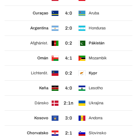
4:0
Curaçao
Aruba
2:0
Argentina
Honduras
0:2
Afghánist.
Pákistán
4:1
Omán
Mozambik
0:2
Lichtenšt.
Kypr
4:0
Keňa
Lesotho
2:1n
Dánsko
Ukrajina
3:0
Kosovo
Andorra
2:1
Chorvatsko
Slovinsko