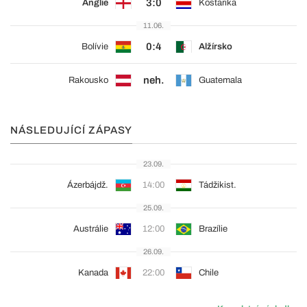
3:0
Anglie
Kostarika
11.06.
0:4
Bolívie
Alžírsko
neh.
Rakousko
Guatemala
NÁSLEDUJÍCÍ ZÁPASY
23.09.
Ázerbájdž.
14:00
Tádžikist.
25.09.
Austrálie
12:00
Brazílie
26.09.
Kanada
22:00
Chile