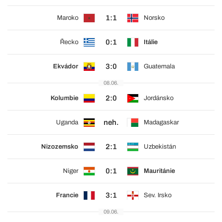
1:1
Maroko
Norsko
0:1
Řecko
Itálie
3:0
Ekvádor
Guatemala
08.06.
2:0
Kolumbie
Jordánsko
neh.
Uganda
Madagaskar
2:1
Nizozemsko
Uzbekistán
0:1
Niger
Mauritánie
3:1
Francie
Sev. Irsko
09.06.