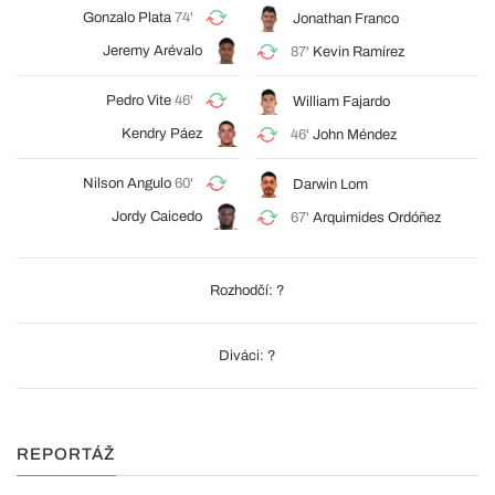
Gonzalo Plata
74'
Jonathan Franco
Jeremy Arévalo
87'
Kevin Ramírez
Pedro Vite
46'
William Fajardo
Kendry Páez
46'
John Méndez
Nilson Angulo
60'
Darwin Lom
Jordy Caicedo
67'
Arquimides Ordóñez
Rozhodčí: ?
Diváci: ?
REPORTÁŽ