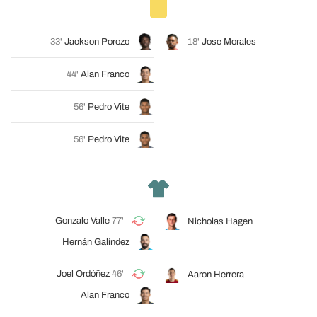
33'
Jackson Porozo
18'
Jose Morales
44'
Alan Franco
56'
Pedro Vite
56'
Pedro Vite
Gonzalo Valle
77'
Nicholas Hagen
Hernán Galíndez
Joel Ordóñez
46'
Aaron Herrera
Alan Franco