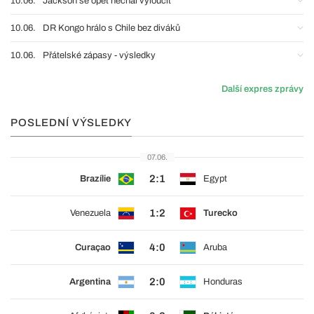
10.06.
Jackson se opět nechal vyloučit
10.06.
DR Kongo hrálo s Chile bez diváků
10.06.
Přátelské zápasy - výsledky
Další expres zprávy
POSLEDNÍ VÝSLEDKY
07.06.
2:1
Brazílie
Egypt
1:2
Venezuela
Turecko
4:0
Curaçao
Aruba
2:0
Argentina
Honduras