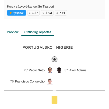
Kurzy sázkové kanceláře Tipsport
1.37
4.93
7.74
1
0
2
Preview
Statistiky, reportáž
PORTUGALSKO
NIGÉRIE
23'
Pedro Neto
37'
Akor Adams
75'
Francisco Conceição