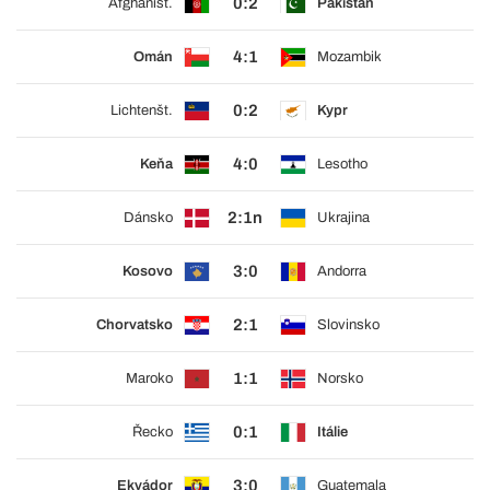
0:2
Afghánist.
Pákistán
4:1
Omán
Mozambik
0:2
Lichtenšt.
Kypr
4:0
Keňa
Lesotho
2:1n
Dánsko
Ukrajina
3:0
Kosovo
Andorra
2:1
Chorvatsko
Slovinsko
1:1
Maroko
Norsko
0:1
Řecko
Itálie
3:0
Ekvádor
Guatemala