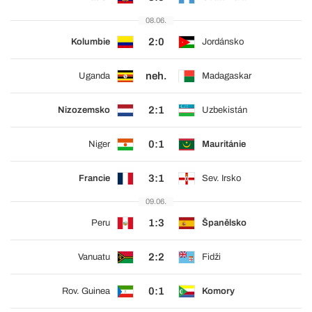
08.06.
2:0
Kolumbie
Jordánsko
neh.
Uganda
Madagaskar
2:1
Nizozemsko
Uzbekistán
0:1
Niger
Mauritánie
3:1
Francie
Sev. Irsko
09.06.
1:3
Peru
Španělsko
2:2
Vanuatu
Fidži
0:1
Rov. Guinea
Komory