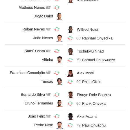
Matheus Nunes
80'
Diogo Dalot
Rúben Neves
46'
Wilfred Ndidi
João Neves
60'
Raphael Onyedika
Samú Costa
46'
Tochukwu Nnadi
Vitinha
79'
Samuel Chukwueze
Francisco Conceição
46'
Alex Iwobi
Trincão
90'
Philip Otele
Bernardo Silva
46'
Fisayo Dele-Bashiru
Bruno Fernandes
60'
Frank Onyeka
João Félix
46'
Akor Adams
Pedro Neto
79'
Paul Onuachu