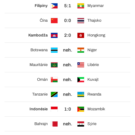
5:1
Filipíny
Myanmar
0:0
Čína
Thajsko
2:0
Kambodža
Hongkong
neh.
Botswana
Niger
neh.
Mauritánie
Libérie
neh.
Omán
Kuvajt
neh.
Tanzanie
Rwanda
1:0
Indonésie
Mozambik
neh.
Bahrajn
Sýrie