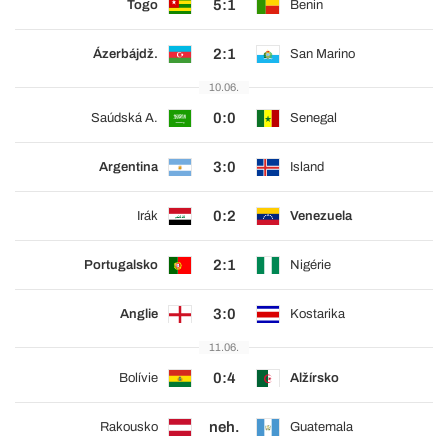
5:1
Togo
Benin
2:1
Ázerbájdž.
San Marino
10.06.
0:0
Saúdská A.
Senegal
3:0
Argentina
Island
0:2
Irák
Venezuela
2:1
Portugalsko
Nigérie
3:0
Anglie
Kostarika
11.06.
0:4
Bolívie
Alžírsko
neh.
Rakousko
Guatemala