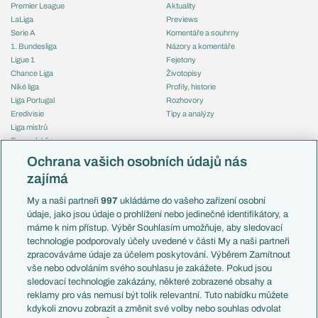
Premier League
Aktuality
LaLiga
Previews
Serie A
Komentáře a souhrny
1. Bundesliga
Názory a komentáře
Ligue 1
Fejetony
Chance Liga
Životopisy
Niké liga
Profily, historie
Liga Portugal
Rozhovory
Eredivisie
Tipy a analýzy
Liga mistrů
Evropská liga
Reprezentace
Konferenční liga
Česko
Ochrana vašich osobních údajů nás
Mistrovství světa
Slovensko
zajímá
Liga národů
Anglie
Francie
My a naši partneři
997
ukládáme do vašeho zařízení osobní
Témata
Itálie
údaje, jako jsou údaje o prohlížení nebo jedinečné identifikátory, a
Představení týmů MS
Německo
máme k nim přístup. Výběr Souhlasím umožňuje, aby sledovací
EuroSkauting
Španělsko
technologie podporovaly účely uvedené v části My a naši partneři
PL v kostce
Argentina
zpracováváme údaje za účelem poskytování. Výběrem Zamítnout
Evropské koeficienty
Brazílie
vše nebo odvoláním svého souhlasu je zakážete. Pokud jsou
Přestupy
sledovací technologie zakázány, některé zobrazené obsahy a
Přestupové spekulace
reklamy pro vás nemusí být tolik relevantní. Tuto nabídku můžete
Přestupy
Zranění
kdykoli znovu zobrazit a změnit své volby nebo souhlas odvolat
Zápasy