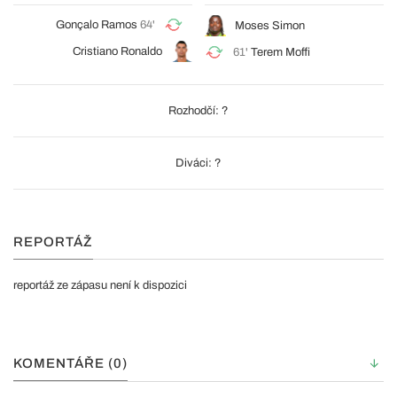
Gonçalo Ramos
64'
Moses Simon
Cristiano Ronaldo
61'
Terem Moffi
Rozhodčí: ?
Diváci: ?
REPORTÁŽ
reportáž ze zápasu není k dispozici
KOMENTÁŘE (0)