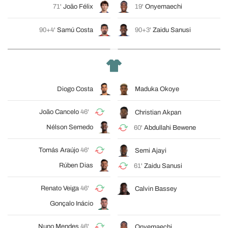
71'
João Félix
19'
Onyemaechi
90+4'
Samú Costa
90+3'
Zaidu Sanusi
Diogo Costa
Maduka Okoye
João Cancelo
46'
Christian Akpan
Nélson Semedo
60'
Abdullahi Bewene
Tomás Araújo
46'
Semi Ajayi
Rúben Dias
61'
Zaidu Sanusi
Renato Veiga
46'
Calvin Bassey
Gonçalo Inácio
Nuno Mendes
46'
Onyemaechi