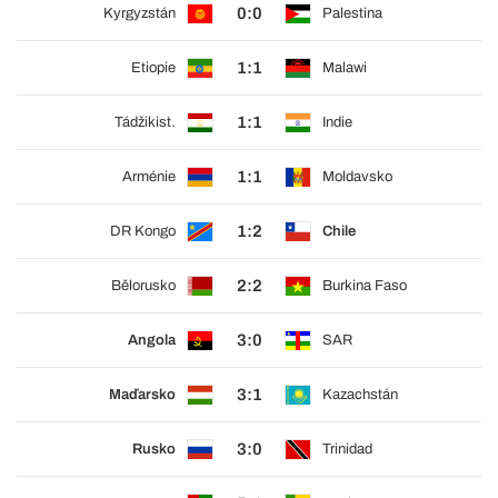
0:0
Kyrgyzstán
Palestina
1:1
Etiopie
Malawi
1:1
Tádžikist.
Indie
1:1
Arménie
Moldavsko
1:2
DR Kongo
Chile
2:2
Bělorusko
Burkina Faso
3:0
Angola
SAR
3:1
Maďarsko
Kazachstán
3:0
Rusko
Trinidad