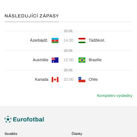
NÁSLEDUJÍCÍ ZÁPASY
23.09.
Ázerbájdž.
14:00
Tádžikist.
25.09.
Austrálie
12:00
Brazílie
26.09.
Kanada
22:00
Chile
Kompletní výsledky
Soutěže
Články