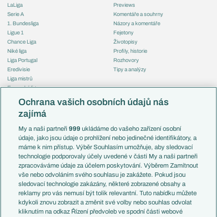
LaLiga
Previews
Serie A
Komentáře a souhrny
1. Bundesliga
Názory a komentáře
Ligue 1
Fejetony
Chance Liga
Životopisy
Niké liga
Profily, historie
Liga Portugal
Rozhovory
Eredivisie
Tipy a analýzy
Liga mistrů
Evropská liga
Reprezentace
Konferenční liga
Česko
Ochrana vašich osobních údajů nás
Mistrovství světa
Slovensko
zajímá
Liga národů
Anglie
Francie
My a naši partneři
999
ukládáme do vašeho zařízení osobní
Témata
Itálie
údaje, jako jsou údaje o prohlížení nebo jedinečné identifikátory, a
Představení týmů MS
Německo
máme k nim přístup. Výběr Souhlasím umožňuje, aby sledovací
EuroSkauting
Španělsko
technologie podporovaly účely uvedené v části My a naši partneři
PL v kostce
Argentina
zpracováváme údaje za účelem poskytování. Výběrem Zamítnout
Evropské koeficienty
Brazílie
vše nebo odvoláním svého souhlasu je zakážete. Pokud jsou
Přestupy
sledovací technologie zakázány, některé zobrazené obsahy a
Přestupové spekulace
reklamy pro vás nemusí být tolik relevantní. Tuto nabídku můžete
Přestupy
Zranění
kdykoli znovu zobrazit a změnit své volby nebo souhlas odvolat
Zápasy
kliknutím na odkaz Řízení předvoleb ve spodní části webové
Livescore