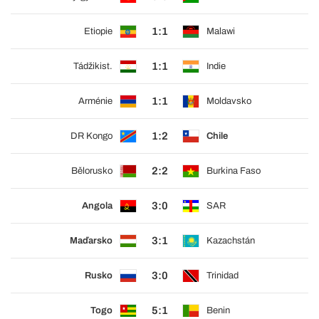
1:1
Etiopie
Malawi
1:1
Tádžikist.
Indie
1:1
Arménie
Moldavsko
1:2
DR Kongo
Chile
2:2
Bělorusko
Burkina Faso
3:0
Angola
SAR
3:1
Maďarsko
Kazachstán
3:0
Rusko
Trinidad
5:1
Togo
Benin