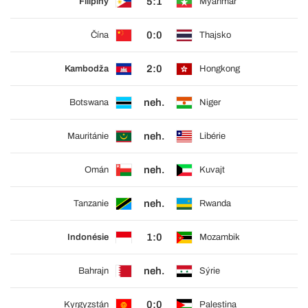
5:1
Filipíny
Myanmar
0:0
Čína
Thajsko
2:0
Kambodža
Hongkong
neh.
Botswana
Niger
neh.
Mauritánie
Libérie
neh.
Omán
Kuvajt
neh.
Tanzanie
Rwanda
1:0
Indonésie
Mozambik
neh.
Bahrajn
Sýrie
0:0
Kyrgyzstán
Palestina