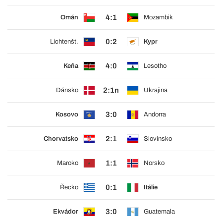
4:1
Omán
Mozambik
0:2
Lichtenšt.
Kypr
4:0
Keňa
Lesotho
2:1n
Dánsko
Ukrajina
3:0
Kosovo
Andorra
2:1
Chorvatsko
Slovinsko
1:1
Maroko
Norsko
0:1
Řecko
Itálie
3:0
Ekvádor
Guatemala