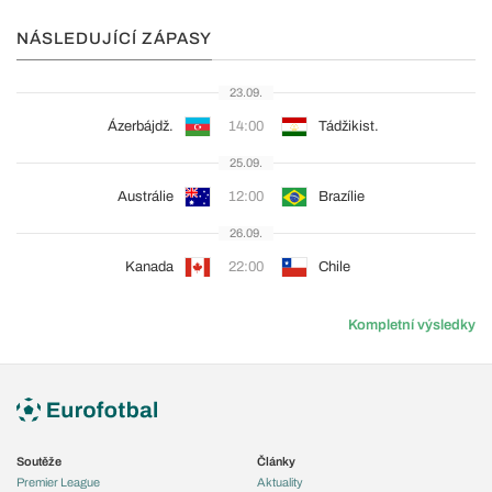
NÁSLEDUJÍCÍ ZÁPASY
23.09.
Ázerbájdž.
14:00
Tádžikist.
25.09.
Austrálie
12:00
Brazílie
26.09.
Kanada
22:00
Chile
Kompletní výsledky
Soutěže
Články
Premier League
Aktuality