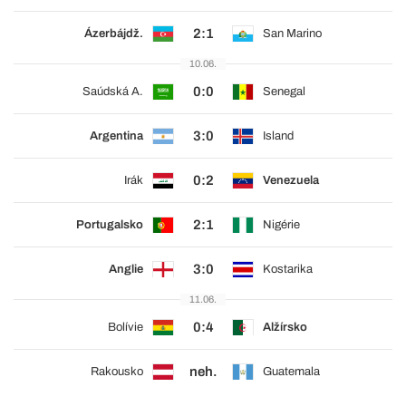
2:1
Ázerbájdž.
San Marino
10.06.
0:0
Saúdská A.
Senegal
3:0
Argentina
Island
0:2
Irák
Venezuela
2:1
Portugalsko
Nigérie
3:0
Anglie
Kostarika
11.06.
0:4
Bolívie
Alžírsko
neh.
Rakousko
Guatemala