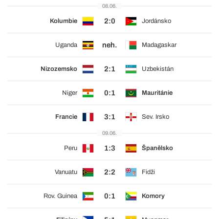
08.06.
2:0
Kolumbie
Jordánsko
neh.
Uganda
Madagaskar
2:1
Nizozemsko
Uzbekistán
0:1
Niger
Mauritánie
3:1
Francie
Sev. Irsko
09.06.
1:3
Peru
Španělsko
2:2
Vanuatu
Fidži
0:1
Rov. Guinea
Komory