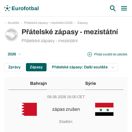
Soutěže
Přátelské zápasy - mezistátní 2026
Zápasy
Přátelské zápasy - mezistátní
Přátelské zápasy - mezistátní
2026
Přidat soutěž do záložek
Zprávy
Zápasy
Přátelské zápasy: Další soutěže
Bahrajn
Sýrie
09.06.2026 16:00 CET
zápas zrušen
Stadión: