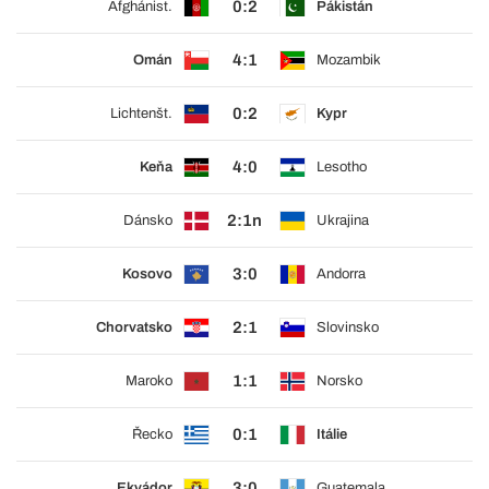
0:2
Afghánist.
Pákistán
4:1
Omán
Mozambik
0:2
Lichtenšt.
Kypr
4:0
Keňa
Lesotho
2:1n
Dánsko
Ukrajina
3:0
Kosovo
Andorra
2:1
Chorvatsko
Slovinsko
1:1
Maroko
Norsko
0:1
Řecko
Itálie
3:0
Ekvádor
Guatemala