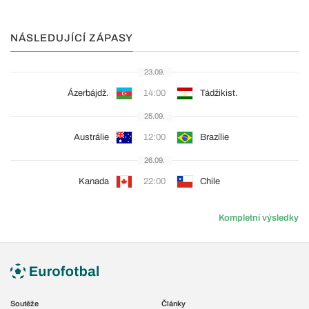
NÁSLEDUJÍCÍ ZÁPASY
23.09.
Ázerbájdž.
14:00
Tádžikist.
25.09.
Austrálie
12:00
Brazílie
26.09.
Kanada
22:00
Chile
Kompletní výsledky
Soutěže
Články