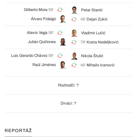
Gilberto Mora
59'
Petar Stanić
Álvaro Fidalgo
46'
Dejan Zukić
Alexis Vega
58'
Vladimir Lučić
Julián Quiñones
79'
Kosta Nedeljković
Luis Gerardo Chávez
59'
Nikola Štulić
Raúl Jiménez
46'
Mihailo Ivanović
Rozhodčí: ?
Diváci: ?
REPORTÁŽ