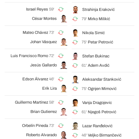
Israel Reyes
59'
Strahinja Eraković
César Montes
79'
Mirko Milikić
Mateo Chávez
73'
Nikola Simić
Johan Vásquez
75'
Petar Petrović
Luis Francisco Romo
72'
Stefan Bukinac
Jesús Gallardo
61'
Adem Avdić
Edson Álvarez
46'
Aleksandar Stanković
Erik Lira
75'
Ognjen Mimović
Guillermo Martínez
58'
Vanja Dragojevic
Brian Gutierrez
61'
Njegoš Petrović
Orbelín Pineda
73'
Lazar Ranđelović
Roberto Alvarado
46'
Veljko Birmančević