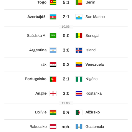
5:1
Togo
Benin
2:1
Ázerbájdž.
San Marino
10.06.
0:0
Saúdská A.
Senegal
3:0
Argentina
Island
0:2
Irák
Venezuela
2:1
Portugalsko
Nigérie
3:0
Anglie
Kostarika
11.06.
0:4
Bolívie
Alžírsko
neh.
Rakousko
Guatemala