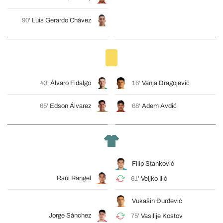
90'
Luis Gerardo Chávez
43'
Álvaro Fidalgo
16'
Vanja Dragojevic
65'
Edson Álvarez
68'
Adem Avdić
Filip Stanković
Raúl Rangel
61'
Veljko Ilić
Vukašin Đurđević
Jorge Sánchez
75'
Vasilije Kostov