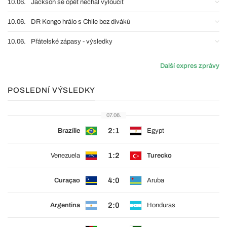
10.06.
Jackson se opět nechal vyloučit
10.06.
DR Kongo hrálo s Chile bez diváků
10.06.
Přátelské zápasy - výsledky
Další expres zprávy
POSLEDNÍ VÝSLEDKY
07.06.
2:1
Brazílie
Egypt
1:2
Venezuela
Turecko
4:0
Curaçao
Aruba
2:0
Argentina
Honduras