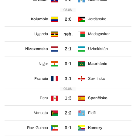
08.06.
2:0
Kolumbie
Jordánsko
neh.
Uganda
Madagaskar
2:1
Nizozemsko
Uzbekistán
0:1
Niger
Mauritánie
3:1
Francie
Sev. Irsko
09.06.
1:3
Peru
Španělsko
2:2
Vanuatu
Fidži
0:1
Rov. Guinea
Komory