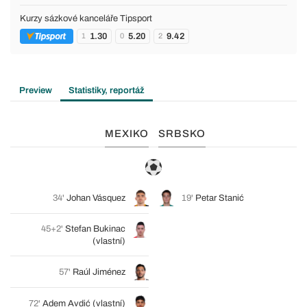
Kurzy sázkové kanceláře Tipsport
1.30
5.20
9.42
1
0
2
Preview
Statistiky, reportáž
MEXIKO
SRBSKO
34'
Johan Vásquez
19'
Petar Stanić
45+2'
Stefan Bukinac
(vlastní)
57'
Raúl Jiménez
72'
Adem Avdić
(vlastní)