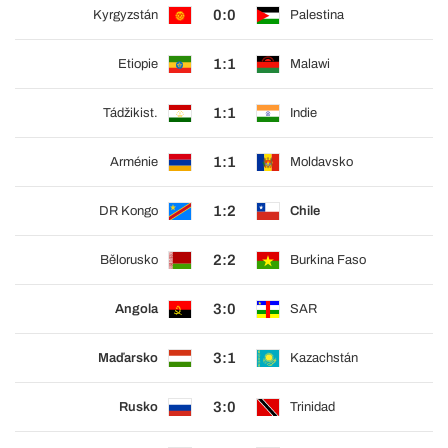
0:0
Kyrgyzstán
Palestina
1:1
Etiopie
Malawi
1:1
Tádžikist.
Indie
1:1
Arménie
Moldavsko
1:2
DR Kongo
Chile
2:2
Bělorusko
Burkina Faso
3:0
Angola
SAR
3:1
Maďarsko
Kazachstán
3:0
Rusko
Trinidad