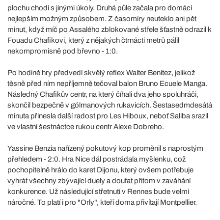
plochu chodí s jinými úkoly. Druhá půle začala pro domácí
nejlepším možným způsobem. Z časomíry neuteklo ani pět
minut, když míč po Assalého zblokované střele šťastně odrazil k
Fouadu Chafikovi, který z nějakých čtrnácti metrů pálil
nekompromisně pod břevno - 1:0.
Po hodině hry předvedl skvělý reflex Walter Benítez, jelikož
těsně před ním nepříjemně tečoval balon Bruno Ecuele Manga.
Následný Chafikův centr, na který číhali dva jeho spoluhráči,
skončil bezpečně v gólmanových rukavicích. Šestasedmdesátá
minuta přinesla další radost pro Les Hiboux, neboť Saliba srazil
ve vlastní šestnáctce rukou centr Alexe Dobreho.
Yassine Benzia nařízený pokutový kop proměnil s naprostým
přehledem - 2:0. Hra Nice dál postrádala myšlenku, což
pochopitelně hrálo do karet Dijonu, který ovšem potřebuje
vyhrát všechny zbývající duely a doufat přitom v zaváhání
konkurence. Už následující střetnutí v Rennes bude velmi
náročné. To platí i pro "Orly", kteří doma přivítají Montpellier.