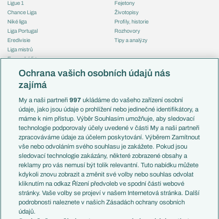
Ligue 1
Fejetony
Chance Liga
Životopisy
Niké liga
Profily, historie
Liga Portugal
Rozhovory
Eredivisie
Tipy a analýzy
Liga mistrů
Evropská liga
Reprezentace
Konferenční liga
Česko
Ochrana vašich osobních údajů nás
Mistrovství světa
Slovensko
zajímá
Liga národů
Anglie
Francie
My a naši partneři
997
ukládáme do vašeho zařízení osobní
Témata
Itálie
údaje, jako jsou údaje o prohlížení nebo jedinečné identifikátory, a
Představení týmů MS
Německo
máme k nim přístup. Výběr Souhlasím umožňuje, aby sledovací
EuroSkauting
Španělsko
technologie podporovaly účely uvedené v části My a naši partneři
PL v kostce
Argentina
zpracováváme údaje za účelem poskytování. Výběrem Zamítnout
Evropské koeficienty
Brazílie
vše nebo odvoláním svého souhlasu je zakážete. Pokud jsou
Přestupy
sledovací technologie zakázány, některé zobrazené obsahy a
Přestupové spekulace
reklamy pro vás nemusí být tolik relevantní. Tuto nabídku můžete
Přestupy
Zranění
kdykoli znovu zobrazit a změnit své volby nebo souhlas odvolat
Zápasy
kliknutím na odkaz Řízení předvoleb ve spodní části webové
Livescore
stránky. Vaše volby se projeví v našem Internetová stránka. Další
Kluby
Tipovací soutěž
podrobnosti naleznete v našich Zásadách ochrany osobních
Arsenal FC
Fotbal TV
údajů.
Chelsea FC