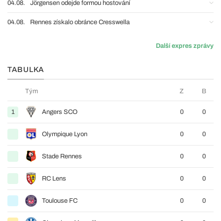
04.08.
Jörgensen odejde formou hostování
04.08.
Rennes získalo obránce Cresswella
Další expres zprávy
TABULKA
Tým
Z
B
1
Angers SCO
0
0
Olympique Lyon
0
0
Stade Rennes
0
0
RC Lens
0
0
Toulouse FC
0
0