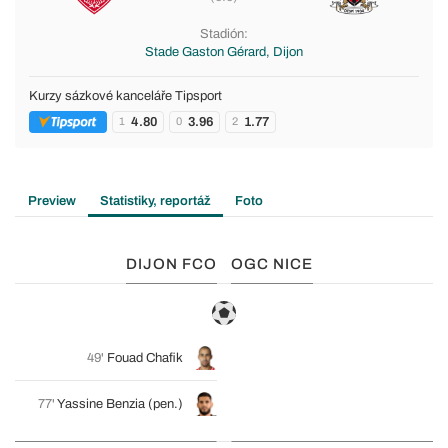
Stadión:
Stade Gaston Gérard, Dijon
Kurzy sázkové kanceláře Tipsport
4.80
3.96
1.77
1
0
2
Preview
Statistiky, reportáž
Foto
DIJON FCO
OGC NICE
49'
Fouad Chafik
77'
Yassine Benzia
(pen.)