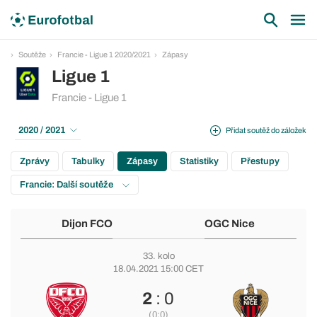
Soutěže
Francie - Ligue 1 2020/2021
Zápasy
Ligue 1
Francie - Ligue 1
2020 / 2021
Přidat soutěž do záložek
Zprávy
Tabulky
Zápasy
Statistiky
Přestupy
Francie: Další soutěže
Dijon FCO
OGC Nice
33. kolo
18.04.2021 15:00 CET
2
: 0
(0:0)