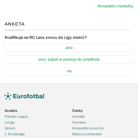
Kompletní výsledky
ANKETA
Kvalifikuje se RC Lens znovu do Ligy mistrů?
ano
ano, zajistí si postup do předkola
ne
Soutěže
Články
Premier League
Aktuality
LaLiga
Previews
Serie A
Komentáře a souhrny
1. Bundesliga
Názory a komentáře