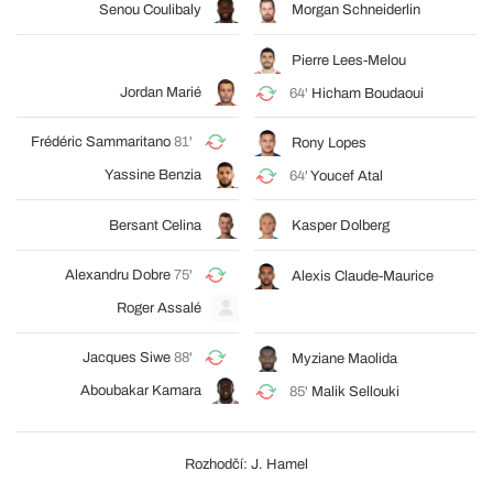
Senou Coulibaly
Morgan Schneiderlin
Pierre Lees-Melou
Jordan Marié
64'
Hicham Boudaoui
Frédéric Sammaritano
81'
Rony Lopes
Yassine Benzia
64'
Youcef Atal
Bersant Celina
Kasper Dolberg
Alexandru Dobre
75'
Alexis Claude-Maurice
Roger Assalé
Jacques Siwe
88'
Myziane Maolida
Aboubakar Kamara
85'
Malik Sellouki
Rozhodčí: J. Hamel