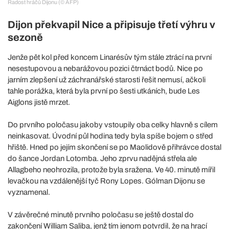
Radost hráčů Dijonu (© AFP)
Dijon překvapil Nice a připisuje třetí výhru v
sezoně
Jenže pět kol před koncem Linarésův tým stále ztrácí na první
nesestupovou a nebarážovou pozici čtrnáct bodů. Nice po
jarním zlepšení už záchranářské starosti řešit nemusí, ačkoli
tahle porážka, která byla první po šesti utkáních, bude Les
Aiglons jistě mrzet.
Do prvního poločasu jakoby vstoupily oba celky hlavně s cílem
neinkasovat. Úvodní půl hodina tedy byla spíše bojem o střed
hřiště. Hned po jejím skončení se po Maolidově přihrávce dostal
do šance Jordan Lotomba. Jeho zprvu nadějná střela ale
Allagbeho neohrozila, protože byla sražena. Ve 40. minutě mířil
levačkou na vzdálenější tyč Rony Lopes. Gólman Dijonu se
vyznamenal.
V závěrečné minutě prvního poločasu se ještě dostal do
zakončení William Saliba, jenž tím jenom potvrdil, že na hrací