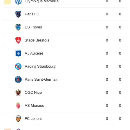
Olympique Marseille
0
0
Paris FC
0
0
ES Troyes
0
0
Stade Brestois
0
0
AJ Auxerre
0
0
Racing Strasbourg
0
0
Paris Saint-Germain
0
0
OGC Nice
0
0
AS Monaco
0
0
FC Lorient
0
0