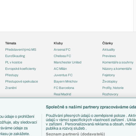
Témata
Kluby
Články
Představení týmů MS
Arsenal FC
Aktuality
EuroSkauting
Chelsea FC
Previews
PL v kostce
Manchester United
Komentáře a souhrny
Evropské koeficienty
AC Milán
Názory a komentáře
Přestupy
Juventus FC
Fejetony
Přestupové spekulace
Bayern Mnichov
Životopisy
Zranění
FC Barcelona
Profily, historie
Real Madrid
Rozhovory
Tipy a analýzy
Společně s našimi partnery zpracováváme údaj
Používání přesných údajů o zeměpisné poloze . Aktiv
u údaje o prohlížení
údajů v rámci specifických vlastností zařízení . Ukl
ožňuje, aby sledovací
v zařízení . Personalizovaná reklama a obsah, měře
ováváme údaje za
publika a rozvoj služeb .
lasu je zakážete.
Seznam partnerů (dodavatelů)