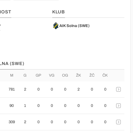
NOST
KLUB
o
AIK Solna (SWE)
o
LNA (SWE)
M
G
GP
VG
OG
ŽK
ŽČ
ČK
781
2
0
0
0
2
0
0
90
1
0
0
0
0
0
0
309
2
0
0
0
0
0
0