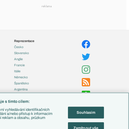
Reprezentace
Česko
Slovensko
Anglie
Francie
Itálie
Německo
Španělsko
Argentina
Brazílie
e s tímto cílem:
Přestupy
ní vyhledávání identifikačních
Souhlasím
Zápasy
ádání a/nebo přístup k informacím
ní reklam a obsahu, průzkum
Livescore
Tipovací soutěž
Zamítnout vše