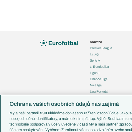
Soutěže
Premier League
LaLiga
Serie A
1. Bundesliga
Ligue 1
Chance Liga
Niké liga
Liga Portugal
Eredivisie
Ochrana vašich osobních údajů nás zajímá
Liga mistrů
Evropská liga
My a naši partneři
999
ukládáme do vašeho zařízení osobní údaje, jako jso
Konferenční liga
nebo jedinečné identifikátory, a máme k nim přístup. Výběr Souhlasím um
Mistrovství světa
technologie podporovaly účely uvedené v části My a naši partneři zprac
Liga národů
účelem poskytování. Výběrem Zamítnout vše nebo odvoláním svého souh