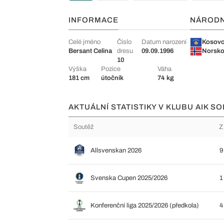
INFORMACE
NÁROD
Celé jméno
Číslo
Datum narození
Kosov
Bersant Celina
dresu
09.09.1996
Norsk
10
Výška
Pozice
Váha
181 cm
útočník
74 kg
AKTUÁLNÍ STATISTIKY V KLUBU AIK SO
Soutěž
Z
Allsvenskan 2026
9
Svenska Cupen 2025/2026
1
Konferenční liga 2025/2026 (předkola)
4