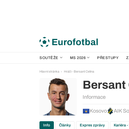
SOUTĚŽE
MS 2026
PŘESTUPY
Z
Hlavní stránka
Hráči - Bersant Celina
Bersant 
Informace
Kosovo
AIK So
Info
Články
Expres zprávy
Kariéra -