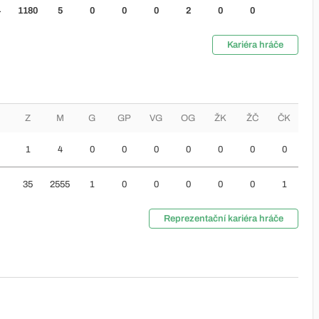
4
1180
5
0
0
0
2
0
0
Kariéra hráče
Z
M
G
GP
VG
OG
ŽK
ŽČ
ČK
1
4
0
0
0
0
0
0
0
35
2555
1
0
0
0
0
0
1
Reprezentační kariéra hráče