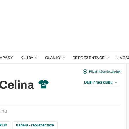
ÁPASY
KLUBY
ČLÁNKY
REPREZENTACE
LIVES
Přidat hráče do záložek
Celina
Další hráči klubu
10
lna
 klub
Kariéra - reprezentace