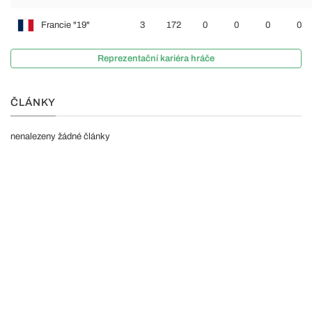
Francie "19"
3
172
0
0
0
0
Reprezentační kariéra hráče
ČLÁNKY
nenalezeny žádné články