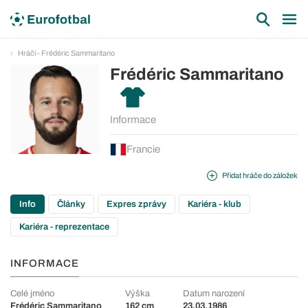
Hráči - Frédéric Sammaritano
Frédéric Sammaritano
Informace
Francie
Přidat hráče do záložek
Info
Články
Expres zprávy
Kariéra - klub
Kariéra - reprezentace
INFORMACE
Celé jméno
Výška
Datum narození
Frédéric Sammaritano
162 cm
23.03.1986