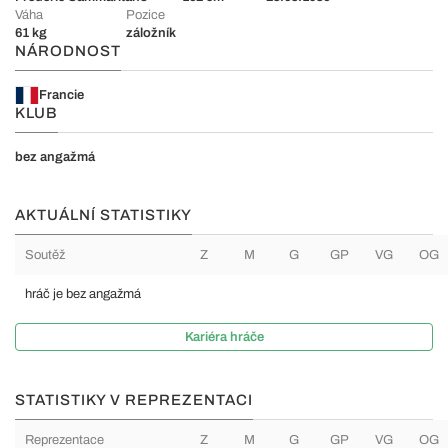
Váha
Pozice
61 kg
záložník
NÁRODNOST
Francie
KLUB
bez angažmá
AKTUÁLNÍ STATISTIKY
Soutěž
Z
M
G
GP
VG
OG
hráč je bez angažmá
Kariéra hráče
STATISTIKY V REPREZENTACI
Reprezentace
Z
M
G
GP
VG
OG