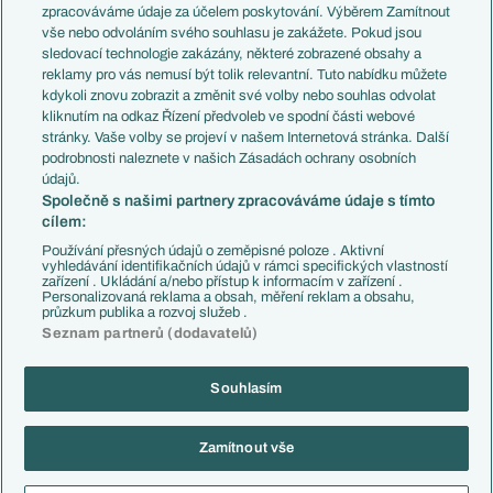
PL v kostce
Argentina
zpracováváme údaje za účelem poskytování. Výběrem Zamítnout
Evropské koeficienty
Brazílie
vše nebo odvoláním svého souhlasu je zakážete. Pokud jsou
Přestupy
sledovací technologie zakázány, některé zobrazené obsahy a
Přestupové spekulace
reklamy pro vás nemusí být tolik relevantní. Tuto nabídku můžete
Přestupy
Zranění
kdykoli znovu zobrazit a změnit své volby nebo souhlas odvolat
Zápasy
kliknutím na odkaz Řízení předvoleb ve spodní části webové
Livescore
stránky. Vaše volby se projeví v našem Internetová stránka. Další
Kluby
Tipovací soutěž
podrobnosti naleznete v našich Zásadách ochrany osobních
Arsenal FC
Fotbal TV
údajů.
Chelsea FC
Společně s našimi partnery zpracováváme údaje s tímto
Manchester United
cílem:
AC Milán
Juventus FC
Používání přesných údajů o zeměpisné poloze . Aktivní
Bayern Mnichov
vyhledávání identifikačních údajů v rámci specifických vlastností
zařízení . Ukládání a/nebo přístup k informacím v zařízení .
FC Barcelona
Personalizovaná reklama a obsah, měření reklam a obsahu,
Real Madrid
průzkum publika a rozvoj služeb .
Seznam partnerů (dodavatelů)
Souhlasím
Copyright © 2001-2026 EuroFotbal.cz. Využíváme zpravodajství ČTK.
RSS
Podmínky užití
Informace o zpracování osobních údajů
Zamítnout vše
GDPR a žurnalistika
Nastavení soukromí
Kontakt
Tiráž