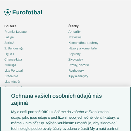
Soutěže
Články
Premier League
Aktuality
LaLiga
Previews
Serie A
Komentáře a souhrny
1. Bundesliga
Názory a komentáře
Ligue 1
Fejetony
Chance Liga
Životopisy
Niké liga
Profily, historie
Liga Portugal
Rozhovory
Eredivisie
Tipy a analýzy
Liga mistrů
Evropská liga
Reprezentace
Konferenční liga
Česko
Ochrana vašich osobních údajů nás
Mistrovství světa
Slovensko
zajímá
Liga národů
Anglie
Francie
My a naši partneři
999
ukládáme do vašeho zařízení osobní
Témata
Itálie
údaje, jako jsou údaje o prohlížení nebo jedinečné identifikátory, a
Představení týmů MS
Německo
máme k nim přístup. Výběr Souhlasím umožňuje, aby sledovací
EuroSkauting
Španělsko
technologie podporovaly účely uvedené v části My a naši partneři