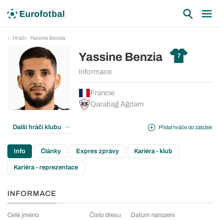
Hráči - Yassine Benzia
Yassine Benzia
7
Informace
Francie
Qarabağ Ağdam
Další hráči klubu
Přidat hráče do záložek
Info
Články
Expres zprávy
Kariéra - klub
Kariéra - reprezentace
INFORMACE
Celé jméno
Číslo dresu
Datum narození