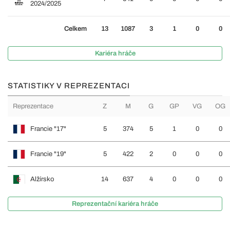
2024/2025
Celkem
13
1087
3
1
0
0
Kariéra hráče
STATISTIKY V REPREZENTACI
Reprezentace
Z
M
G
GP
VG
OG
Francie "17"
5
374
5
1
0
0
Francie "19"
5
422
2
0
0
0
Alžírsko
14
637
4
0
0
0
Reprezentační kariéra hráče