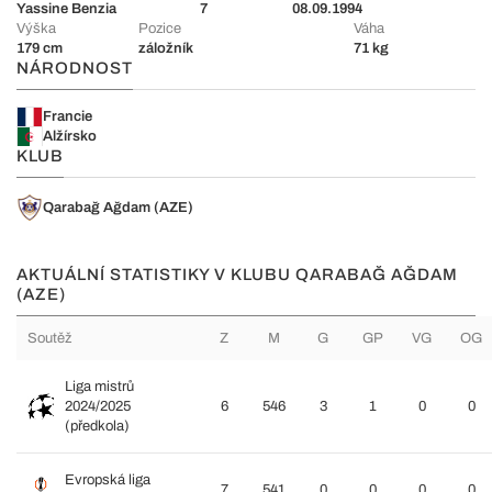
Yassine Benzia
7
08.09.1994
Výška
Pozice
Váha
179 cm
záložník
71 kg
NÁRODNOST
Francie
Alžírsko
KLUB
Qarabağ Ağdam (AZE)
AKTUÁLNÍ STATISTIKY V KLUBU QARABAĞ AĞDAM
(AZE)
Soutěž
Z
M
G
GP
VG
OG
Liga mistrů
2024/2025
6
546
3
1
0
0
(předkola)
Evropská liga
7
541
0
0
0
0