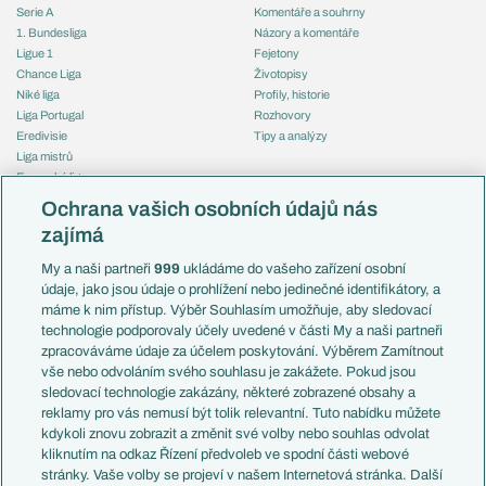
Serie A
Komentáře a souhrny
1. Bundesliga
Názory a komentáře
Ligue 1
Fejetony
Chance Liga
Životopisy
Niké liga
Profily, historie
Liga Portugal
Rozhovory
Eredivisie
Tipy a analýzy
Liga mistrů
Evropská liga
Reprezentace
Konferenční liga
Česko
Ochrana vašich osobních údajů nás
Mistrovství světa
Slovensko
zajímá
Liga národů
Anglie
Francie
My a naši partneři
999
ukládáme do vašeho zařízení osobní
Témata
Itálie
údaje, jako jsou údaje o prohlížení nebo jedinečné identifikátory, a
Představení týmů MS
Německo
máme k nim přístup. Výběr Souhlasím umožňuje, aby sledovací
EuroSkauting
Španělsko
technologie podporovaly účely uvedené v části My a naši partneři
PL v kostce
Argentina
zpracováváme údaje za účelem poskytování. Výběrem Zamítnout
Evropské koeficienty
Brazílie
vše nebo odvoláním svého souhlasu je zakážete. Pokud jsou
Přestupy
sledovací technologie zakázány, některé zobrazené obsahy a
Přestupové spekulace
reklamy pro vás nemusí být tolik relevantní. Tuto nabídku můžete
Přestupy
Zranění
kdykoli znovu zobrazit a změnit své volby nebo souhlas odvolat
Zápasy
kliknutím na odkaz Řízení předvoleb ve spodní části webové
Livescore
stránky. Vaše volby se projeví v našem Internetová stránka. Další
Kluby