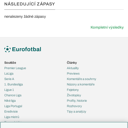
NÁSLEDUJÍCÍ ZÁPASY
nenalezeny žádné zápasy
Kompletní výsledky
Soutěže
Články
Premier League
Aktuality
LaLiga
Previews
Serie A
Komentáře a souhrny
1. Bundesliga
Názory a komentáře
Ligue 1
Fejetony
Chance Liga
Životopisy
Niké liga
Profily, historie
Liga Portugal
Rozhovory
Eredivisie
Tipy a analýzy
Liga mistrů
Evropská liga
Reprezentace
Konferenční liga