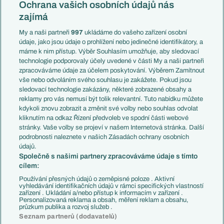
Česko
Ochrana vašich osobních údajů nás
Mistrovství světa
Slovensko
zajímá
Liga národů
Anglie
Francie
My a naši partneři
997
ukládáme do vašeho zařízení osobní
Témata
Itálie
údaje, jako jsou údaje o prohlížení nebo jedinečné identifikátory, a
Představení týmů MS
Německo
máme k nim přístup. Výběr Souhlasím umožňuje, aby sledovací
EuroSkauting
Španělsko
technologie podporovaly účely uvedené v části My a naši partneři
PL v kostce
Argentina
zpracováváme údaje za účelem poskytování. Výběrem Zamítnout
Evropské koeficienty
Brazílie
vše nebo odvoláním svého souhlasu je zakážete. Pokud jsou
Přestupy
sledovací technologie zakázány, některé zobrazené obsahy a
Přestupové spekulace
reklamy pro vás nemusí být tolik relevantní. Tuto nabídku můžete
Přestupy
Zranění
kdykoli znovu zobrazit a změnit své volby nebo souhlas odvolat
Zápasy
kliknutím na odkaz Řízení předvoleb ve spodní části webové
Livescore
stránky. Vaše volby se projeví v našem Internetová stránka. Další
Kluby
Tipovací soutěž
podrobnosti naleznete v našich Zásadách ochrany osobních
Arsenal FC
Fotbal TV
údajů.
Chelsea FC
Společně s našimi partnery zpracováváme údaje s tímto
Manchester United
cílem:
AC Milán
Juventus FC
Používání přesných údajů o zeměpisné poloze . Aktivní
Bayern Mnichov
vyhledávání identifikačních údajů v rámci specifických vlastností
zařízení . Ukládání a/nebo přístup k informacím v zařízení .
FC Barcelona
Personalizovaná reklama a obsah, měření reklam a obsahu,
Real Madrid
průzkum publika a rozvoj služeb .
Seznam partnerů (dodavatelů)