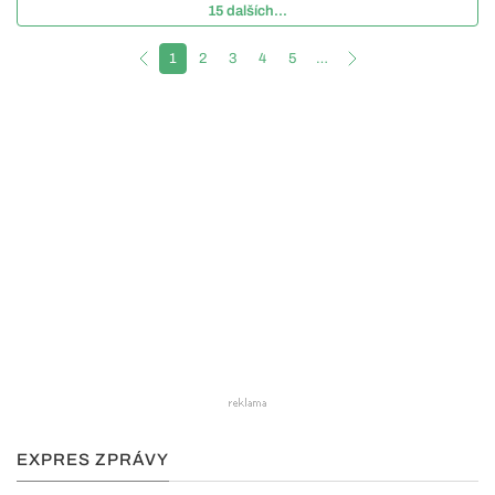
15 dalších...
1
2
3
4
5
…
EXPRES ZPRÁVY