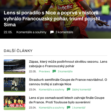
Lens si poradilo s Nice a poprvé v historii
vyhrálo Francouzský pohár, triumf pojistil
Sima
22.05.
Komentáře a souhrny
3 komentáře
DALŠÍ ČLÁNKY
Zápas, který může podtrhnout skvělou sezonu. Lens
zabojuje o Francouzský pohár
22.05.
Previews
3 komentáře
Štrasburk semifinále Coupe de France nezvládnul. O
cennou trofej si zahraje Nice
23.04.
Komentáře a souhrny
žádný komentář
Lens si po osmadvaceti letech zahraje finále Coupe
de France. Proti Toulouse bylo suverénní
23.04.
Komentáře a souhrny
1 komentář