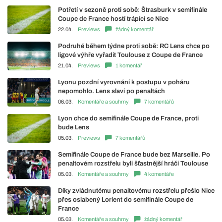
Potřetí v sezoně proti sobě: Štrasburk v semifinále
Coupe de France hostí trápící se Nice
22.04.
Previews
žádný komentář
Podruhé během týdne proti sobě: RC Lens chce po
ligové výhře vyřadit Toulouse z Coupe de France
21.04.
Previews
1 komentář
Lyonu pozdní vyrovnání k postupu v poháru
nepomohlo. Lens slaví po penaltách
06.03.
Komentáře a souhrny
7 komentářů
Lyon chce do semifinále Coupe de France, proti
bude Lens
05.03.
Previews
7 komentářů
Semifinále Coupe de France bude bez Marseille. Po
penaltovém rozstřelu byli šťastnější hráči Toulouse
05.03.
Komentáře a souhrny
4 komentáře
Díky zvládnutému penaltovému rozstřelu přešlo Nice
přes oslabený Lorient do semifinále Coupe de
France
05.03.
Komentáře a souhrny
žádný komentář