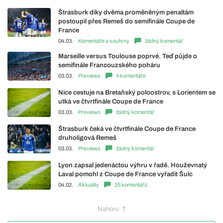
Štrasburk díky dvěma proměněným penaltám
postoupil přes Remeš do semifinále Coupe de
France
04.03.
Komentáře a souhrny
žádný komentář
Marseille versus Toulouse poprvé. Teď půjde o
semifinále Francouzského poháru
03.03.
Previews
4 komentáře
Nice cestuje na Bretaňský poloostrov, s Lorientem se
utká ve čtvrtfinále Coupe de France
03.03.
Previews
žádný komentář
Štrasburk čeká ve čtvrtfinále Coupe de France
druholigová Remeš
03.03.
Previews
žádný komentář
Lyon zapsal jedenáctou výhru v řadě. Houževnatý
Laval pomohl z Coupe de France vyřadit Šulc
04.02.
Aktuality
25 komentářů
Nahoru