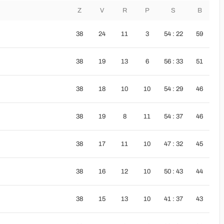
Z
V
R
P
S
B
38
24
11
3
54 : 22
59
38
19
13
6
56 : 33
51
38
18
10
10
54 : 29
46
38
19
8
11
54 : 37
46
38
17
11
10
47 : 32
45
38
16
12
10
50 : 43
44
38
15
13
10
41 : 37
43