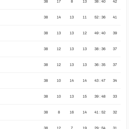
38
17
8
13
38 : 40
42
38
14
13
11
52 : 36
41
38
13
13
12
49 : 40
39
38
12
13
13
38 : 36
37
38
12
13
13
36 : 35
37
38
10
14
14
43 : 47
34
38
10
13
15
39 : 48
33
38
8
16
14
41 : 52
32
38
12
7
19
29 : 54
31