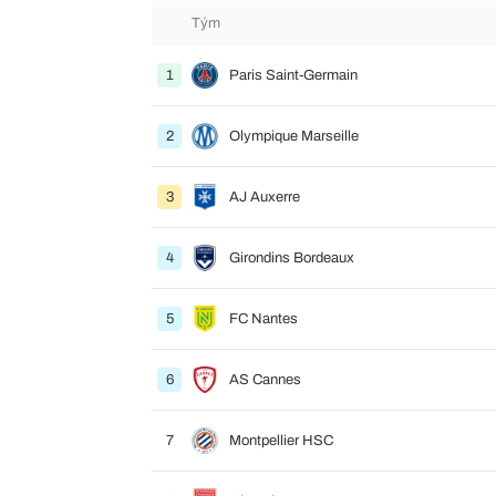
Tým
1
Paris Saint-Germain
2
Olympique Marseille
3
AJ Auxerre
4
Girondins Bordeaux
5
FC Nantes
6
AS Cannes
7
Montpellier HSC