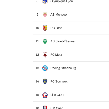
8
Olympique Lyon
9
AS Monaco
10
RC Lens
11
AS Saint-Étienne
12
FC Metz
13
Racing Strasbourg
14
FC Sochaux
15
Lille OSC
16
SM Caen