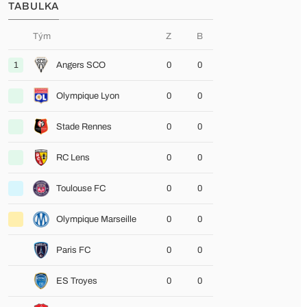
TABULKA
Tým
Z
B
1
Angers SCO
0
0
Olympique Lyon
0
0
Stade Rennes
0
0
RC Lens
0
0
Toulouse FC
0
0
Olympique Marseille
0
0
Paris FC
0
0
ES Troyes
0
0