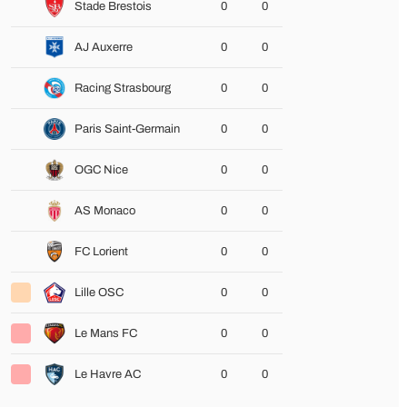
Stade Brestois
0
0
AJ Auxerre
0
0
Racing Strasbourg
0
0
Paris Saint-Germain
0
0
OGC Nice
0
0
AS Monaco
0
0
FC Lorient
0
0
Lille OSC
0
0
Le Mans FC
0
0
Le Havre AC
0
0