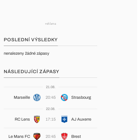
POSLEDNÍ VÝSLEDKY
nenalezeny žádné zápasy
NÁSLEDUJÍCÍ ZÁPASY
21.08.
Marseille
20:45
Strasbourg
22.08.
RC Lens
17:15
AJ Auxerre
Le Mans FC
20:45
Brest