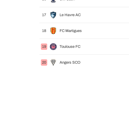
17
Le Havre AC
18
FC Martigues
19
Toulouse FC
20
Angers SCO