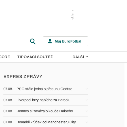
Můj EuroFotbal
CORE
TIPOVACÍ SOUTĚŽ
DALŠÍ
EXPRES ZPRÁVY
07.08.
PSG stále jedná o přesunu Godtse
07.08.
Liverpool brzy nabídne za Barcolu
07.08.
Rennes si zavázalo kouče Haiseho
07.08.
Bouaddi krůček od Manchesteru City