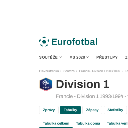
SOUTĚŽE
MS 2026
PŘESTUPY
Z
Hlavní stránka
Soutěže
Francie - Division 1 1993/1994
Ta
Division 1
Francie - Division 1 1993/1994 -
Zprávy
Tabulky
Zápasy
Statistiky
Tabulka celkem
Tabulka doma
Tabulka ven