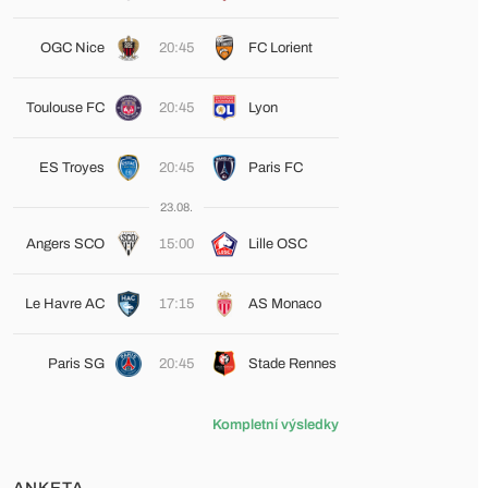
OGC Nice
20:45
FC Lorient
Toulouse FC
20:45
Lyon
ES Troyes
20:45
Paris FC
23.08.
Angers SCO
15:00
Lille OSC
Le Havre AC
17:15
AS Monaco
Paris SG
20:45
Stade Rennes
Kompletní výsledky