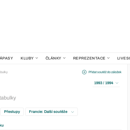
ÁPASY
KLUBY
ČLÁNKY
REPREZENTACE
LIVES
bulky
Přidat soutěž do záložek
1993 / 1994
 tabulky
Přestupy
Francie: Další soutěže
ku