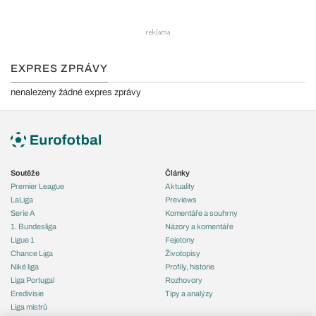
EXPRES ZPRÁVY
nenalezeny žádné expres zprávy
Soutěže
Články
Premier League
Aktuality
LaLiga
Previews
Serie A
Komentáře a souhrny
1. Bundesliga
Názory a komentáře
Ligue 1
Fejetony
Chance Liga
Životopisy
Niké liga
Profily, historie
Liga Portugal
Rozhovory
Eredivisie
Tipy a analýzy
Liga mistrů