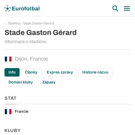
Stadióny - Stade Gaston Gérard
Stade Gaston Gérard
Informace o stadiónu
Dijon, Francie
Info
Články
Expres zprávy
Historie názvu
Domácí kluby
Zápasy
STÁT
Francie
KLUBY