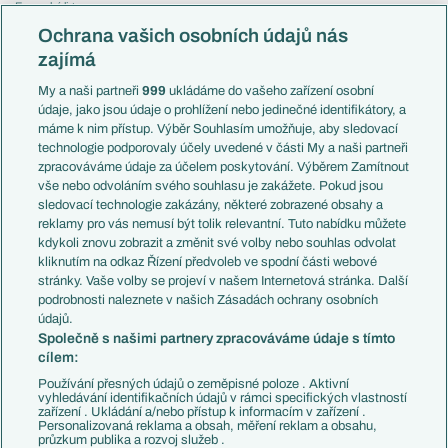
Evropská liga
Reprezentace
Konferenční liga
Česko
Ochrana vašich osobních údajů nás
Mistrovství světa
Slovensko
zajímá
Liga národů
Anglie
Francie
My a naši partneři
999
ukládáme do vašeho zařízení osobní
Témata
Itálie
údaje, jako jsou údaje o prohlížení nebo jedinečné identifikátory, a
Představení týmů MS
Německo
máme k nim přístup. Výběr Souhlasím umožňuje, aby sledovací
EuroSkauting
Španělsko
technologie podporovaly účely uvedené v části My a naši partneři
PL v kostce
Argentina
zpracováváme údaje za účelem poskytování. Výběrem Zamítnout
Evropské koeficienty
Brazílie
vše nebo odvoláním svého souhlasu je zakážete. Pokud jsou
Přestupy
sledovací technologie zakázány, některé zobrazené obsahy a
Přestupové spekulace
reklamy pro vás nemusí být tolik relevantní. Tuto nabídku můžete
Přestupy
Zranění
kdykoli znovu zobrazit a změnit své volby nebo souhlas odvolat
Zápasy
kliknutím na odkaz Řízení předvoleb ve spodní části webové
Livescore
stránky. Vaše volby se projeví v našem Internetová stránka. Další
Kluby
Tipovací soutěž
podrobnosti naleznete v našich Zásadách ochrany osobních
Arsenal FC
Fotbal TV
údajů.
Chelsea FC
Společně s našimi partnery zpracováváme údaje s tímto
Manchester United
cílem:
AC Milán
Juventus FC
Používání přesných údajů o zeměpisné poloze . Aktivní
Bayern Mnichov
vyhledávání identifikačních údajů v rámci specifických vlastností
zařízení . Ukládání a/nebo přístup k informacím v zařízení .
FC Barcelona
Personalizovaná reklama a obsah, měření reklam a obsahu,
Real Madrid
průzkum publika a rozvoj služeb .