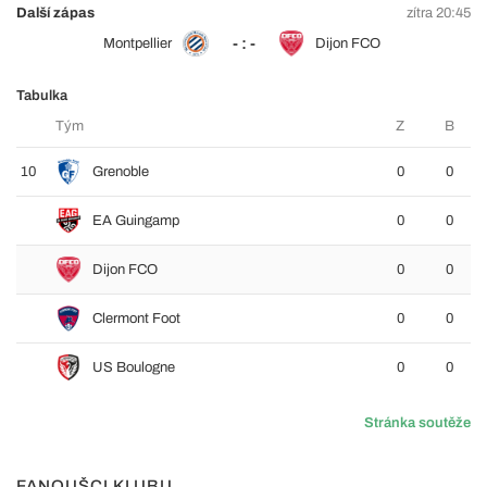
Další zápas
zítra 20:45
- : -
Montpellier
Dijon FCO
Tabulka
Tým
Z
B
10
Grenoble
0
0
EA Guingamp
0
0
Dijon FCO
0
0
Clermont Foot
0
0
US Boulogne
0
0
Stránka soutěže
FANOUŠCI KLUBU