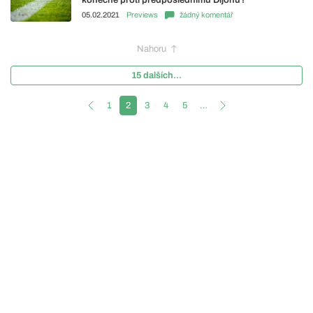
konečně proti předposlednímu Dijonu?
05.02.2021
Previews
žádný komentář
Nahoru
15 dalších...
1
2
3
4
5
…