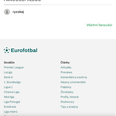
ryzskej
Všichni fanoušci
Soutěže
Články
Premier League
Aktuality
LaLiga
Previews
Serie A
Komentáře a souhrny
1. Bundesliga
Názory a komentáře
Ligue 1
Fejetony
Chance Liga
Životopisy
Niké liga
Profily, historie
Liga Portugal
Rozhovory
Eredivisie
Tipy a analýzy
Liga mistrů