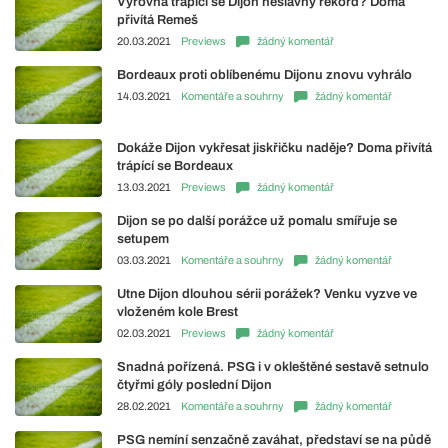
Vyrovná trápící se Dijon neslavný rekord? Doma
přivítá Remeš
20.03.2021
Previews
žádný komentář
Bordeaux proti oblíbenému Dijonu znovu vyhrálo
14.03.2021
Komentáře a souhrny
žádný komentář
Dokáže Dijon vykřesat jiskřičku naděje? Doma přivítá
trápící se Bordeaux
13.03.2021
Previews
žádný komentář
Dijon se po další porážce už pomalu smířuje se
setupem
03.03.2021
Komentáře a souhrny
žádný komentář
Utne Dijon dlouhou sérii porážek? Venku vyzve ve
vloženém kole Brest
02.03.2021
Previews
žádný komentář
Snadná pořízená. PSG i v okleštěné sestavě setnulo
čtyřmi góly poslední Dijon
28.02.2021
Komentáře a souhrny
žádný komentář
PSG nemíní senzačně zaváhat, představí se na půdě