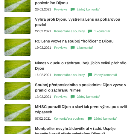
posledního Dijonu
26.02.2021
Previews
žádný komentář
Výhra proti Dijonu vystřelila Lens na pohárovou
pozici
22.02.2021
Komentáře a souhrny
1 komentář
RC Lens vyzve na souboj "hořčice" z Dijonu
19.02.2021
Previews
1 komentář
Nîmes v duelu o záchranu bojujících celků přehrálo
Dijon
14.02.2021
Komentáře a souhrny
žádný komentář
Souboj předposledního s posledním: Dijon vyzve v
pranici o záchranu Nimes
13.02.2021
Previews
žádný komentář
MHSC porazili Dijon a slaví tak první výhru po devíti
zápasech
07.02.2021
Komentáře a souhrny
žádný komentář
Montpellier nevyhrál devětkrát v řadě. Uspěje