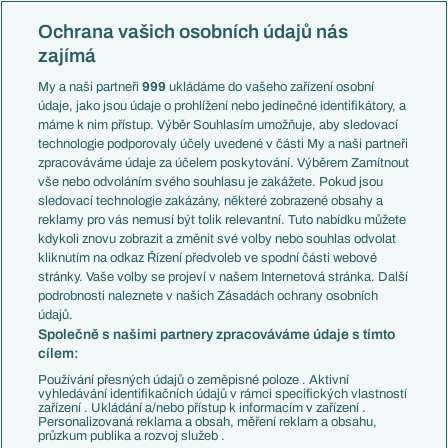
Evropská liga
Reprezentace
Konferenční liga
Česko
Ochrana vašich osobních údajů nás
Mistrovství světa
Slovensko
zajímá
Liga národů
Anglie
Francie
My a naši partneři
999
ukládáme do vašeho zařízení osobní
Témata
Itálie
údaje, jako jsou údaje o prohlížení nebo jedinečné identifikátory, a
Představení týmů MS
Německo
máme k nim přístup. Výběr Souhlasím umožňuje, aby sledovací
EuroSkauting
Španělsko
technologie podporovaly účely uvedené v části My a naši partneři
PL v kostce
Argentina
zpracováváme údaje za účelem poskytování. Výběrem Zamítnout
Evropské koeficienty
Brazílie
vše nebo odvoláním svého souhlasu je zakážete. Pokud jsou
Přestupy
sledovací technologie zakázány, některé zobrazené obsahy a
Přestupové spekulace
reklamy pro vás nemusí být tolik relevantní. Tuto nabídku můžete
Přestupy
Zranění
kdykoli znovu zobrazit a změnit své volby nebo souhlas odvolat
Zápasy
kliknutím na odkaz Řízení předvoleb ve spodní části webové
Livescore
stránky. Vaše volby se projeví v našem Internetová stránka. Další
Kluby
Tipovací soutěž
podrobnosti naleznete v našich Zásadách ochrany osobních
Arsenal FC
Fotbal TV
údajů.
Chelsea FC
Společně s našimi partnery zpracováváme údaje s tímto
Manchester United
cílem:
AC Milán
Juventus FC
Používání přesných údajů o zeměpisné poloze . Aktivní
Bayern Mnichov
vyhledávání identifikačních údajů v rámci specifických vlastností
zařízení . Ukládání a/nebo přístup k informacím v zařízení .
FC Barcelona
Personalizovaná reklama a obsah, měření reklam a obsahu,
Real Madrid
průzkum publika a rozvoj služeb .