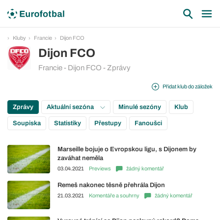
Kluby
Francie
Dijon FCO
Dijon FCO
Francie - Dijon FCO - Zprávy
Přidat klub do záložek
Zprávy
Aktuální sezóna
Minulé sezóny
Klub
Soupiska
Statistiky
Přestupy
Fanoušci
Marseille bojuje o Evropskou ligu, s Dijonem by
zaváhat neměla
03.04.2021
Previews
žádný komentář
Remeš nakonec těsně přehrála Dijon
21.03.2021
Komentáře a souhrny
žádný komentář