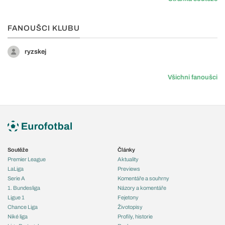
FANOUŠCI KLUBU
ryzskej
Všichni fanoušci
Soutěže
Články
Premier League
Aktuality
LaLiga
Previews
Serie A
Komentáře a souhrny
1. Bundesliga
Názory a komentáře
Ligue 1
Fejetony
Chance Liga
Životopisy
Niké liga
Profily, historie