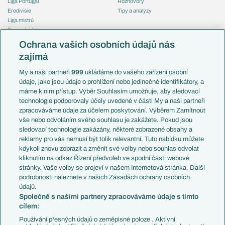
Liga Portugal
Rozhovory
Eredivisie
Tipy a analýzy
Liga mistrů
Evropská liga
Reprezentace
Konferenční liga
Česko
Ochrana vašich osobních údajů nás
Mistrovství světa
Slovensko
zajímá
Liga národů
Anglie
Francie
My a naši partneři
999
ukládáme do vašeho zařízení osobní
Témata
Itálie
údaje, jako jsou údaje o prohlížení nebo jedinečné identifikátory, a
Představení týmů MS
Německo
máme k nim přístup. Výběr Souhlasím umožňuje, aby sledovací
EuroSkauting
Španělsko
technologie podporovaly účely uvedené v části My a naši partneři
PL v kostce
Argentina
zpracováváme údaje za účelem poskytování. Výběrem Zamítnout
Evropské koeficienty
Brazílie
vše nebo odvoláním svého souhlasu je zakážete. Pokud jsou
Přestupy
sledovací technologie zakázány, některé zobrazené obsahy a
Přestupové spekulace
reklamy pro vás nemusí být tolik relevantní. Tuto nabídku můžete
Přestupy
Zranění
kdykoli znovu zobrazit a změnit své volby nebo souhlas odvolat
Zápasy
kliknutím na odkaz Řízení předvoleb ve spodní části webové
Livescore
stránky. Vaše volby se projeví v našem Internetová stránka. Další
Kluby
Tipovací soutěž
podrobnosti naleznete v našich Zásadách ochrany osobních
Arsenal FC
Fotbal TV
údajů.
Chelsea FC
Společně s našimi partnery zpracováváme údaje s tímto
Manchester United
cílem:
AC Milán
Juventus FC
Používání přesných údajů o zeměpisné poloze . Aktivní