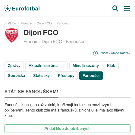
Kluby
Francie
Dijon FCO
Fanoušci
Dijon FCO
Francie - Dijon FCO - Fanoušci
Přidat klub do záložek
Zprávy
Aktuální sezóna
Minulé sezóny
Klub
Soupiska
Statistiky
Přestupy
Fanoušci
STÁT SE FANOUŠKEM!
Fanoušci klubu jsou uživatelé, kteří mají tento klub mezi svými
oblíbenými. Tento klub zde má
1
fanoušků, z nichž
0
jej má jako hlavní
klub.
Přidat klub do oblíbených