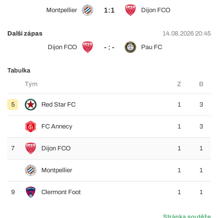
1:1
Montpellier
Dijon FCO
Další zápas
14.08.2026 20:45
- : -
Dijon FCO
Pau FC
Tabulka
Tým
Z
B
5
Red Star FC
1
3
FC Annecy
1
3
7
Dijon FCO
1
1
Montpellier
1
1
9
Clermont Foot
1
1
Stránka soutěže