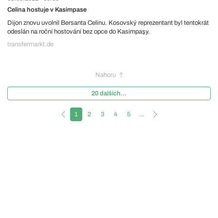
Celina hostuje v Kasimpase
Dijon znovu uvolnil Bersanta Celinu. Kosovský reprezentant byl tentokrát
odeslán na roční hostování bez opce do Kasimpaşy.
transfermarkt.de
Nahoru
20 dalších...
1
2
3
4
5
…