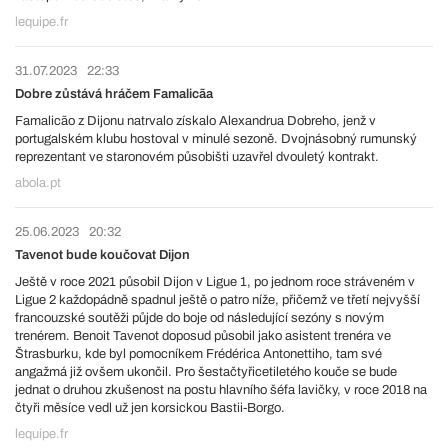
lequipe.fr
31.07.2023
22:33
Dobre zůstává hráčem Famalicãa
Famalicão z Dijonu natrvalo získalo Alexandrua Dobreho, jenž v
portugalském klubu hostoval v minulé sezoně. Dvojnásobný rumunský
reprezentant ve staronovém působišti uzavřel dvouletý kontrakt.
abola.pt
25.06.2023
20:32
Tavenot bude koučovat Dijon
Ještě v roce 2021 působil Dijon v Ligue 1, po jednom roce stráveném v
Ligue 2 každopádně spadnul ještě o patro níže, přičemž ve třetí nejvyšší
francouzské soutěži půjde do boje od následující sezóny s novým
trenérem. Benoit Tavenot doposud působil jako asistent trenéra ve
Štrasburku, kde byl pomocníkem Frédérica Antonettiho, tam své
angažmá již ovšem ukončil. Pro šestačtyřicetiletého kouče se bude
jednat o druhou zkušenost na postu hlavního šéfa lavičky, v roce 2018 na
čtyři měsíce vedl už jen korsickou Bastii-Borgo.
lequipe.fr