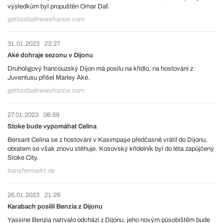
výsledkům byl propuštěn Omar Daf.
getfootballnewsfrance.com
31.01.2023
23:27
Aké dohraje sezonu v Dijonu
Druholigový francouzský Dijon má posilu na křídlo, na hostování z
Juventusu přišel Marley Aké.
getfootballnewsfrance.com
27.01.2023
08:59
Stoke bude vypomáhat Celina
Bersant Celina se z hostování v Kasimpaşe předčasně vrátil do Dijonu,
obratem se však znovu stěhuje. Kosovský křídelník byl do léta zapůjčený
Stoke City.
transfermarkt.de
26.01.2023
21:29
Karabach posílil Benzia z Dijonu
Yassine Benzia natrvalo odchází z Dijonu, jeho novým působištěm bude