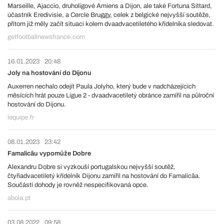
Marseille, Ajaccio, druholigové Amiens a Dijon, ale také Fortuna Sittard,
účastník Eredivisie, a Cercle Bruggy, celek z belgické nejvyšší soutěže,
přitom již měly začít situaci kolem dvaadvacetiletého křídelníka sledovat.
getfootballnewsfrance.com
16.01.2023
20:48
Joly na hostování do Dijonu
Auxerren nechalo odejít Paula Jolyho, který bude v nadcházejících
měsících hrát pouze Ligue 2 - dvaadvacetiletý obránce zamířil na půlroční
hostování do Dijonu.
lequipe.fr
08.01.2023
23:42
Famalicãu vypomůže Dobre
Alexandru Dobre si vyzkouší portugalskou nejvyšší soutěž,
čtyřiadvacetiletý křídelník Dijonu zamířil na hostování do Famalicãa.
Součástí dohody je rovněž nespecifikovaná opce.
abola.pt
03.08.2022
09:58