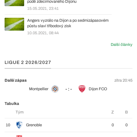
půdě zdecimovaného Dijonu
15.05.2021, 23:41
Angers vyzrálo na Dijon a po sedmizápasovém
půstu slaví tříbodový zisk
10.05.2021, 08:44
Další články
LIGUE 2 2026/2027
Další zápas
zítra 20:45
- : -
Montpellier
Dijon FCO
Tabulka
Tým
Z
B
10
Grenoble
0
0