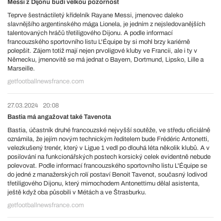
Messi z Dijonu budí velkou pozornost
Teprve šestnáctiletý křídelník Rayane Messi, jmenovec daleko
slavnějšího argentinského mága Lionela, je jedním z nejsledovanějších
talentovaných hráčů třetiligového Dijonu. A podle informací
francouzského sportovního listu L'Équipe by si mohl brzy kariérně
polepšit. Zájem totiž mají nejen prvoligové kluby ve Francii, ale i ty v
Německu, jmenovitě se má jednat o Bayern, Dortmund, Lipsko, Lille a
Marseille.
getfootballnewsfrance.com
27.03.2024
20:08
Bastia má angažovat také Tavenota
Bastia, účastník druhé francouzské nejvyšší soutěže, ve středu oficiálně
oznámila, že jejím novým technickým ředitelem bude Frédéric Antonetti,
velezkušený trenér, který v Ligue 1 vedl po dlouhá léta několik klubů. A v
posilování na funkcionářských postech korsický celek evidentně nebude
polevovat. Podle informací francouzského sportovního listu L'Équipe se
do jedné z manažerských rolí postaví Benoit Tavenot, současný lodivod
třetiligového Dijonu, který mimochodem Antonettimu dělal asistenta,
ještě když oba působili v Métách a ve Štrasburku.
getfootballnewsfrance.com