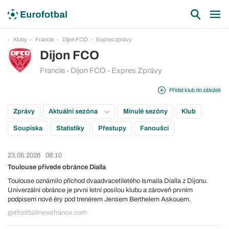
Kluby
Francie
Dijon FCO
Expres zprávy
Dijon FCO
Francie - Dijon FCO - Expres Zprávy
Přidat klub do záložek
Zprávy
Aktuální sezóna
Minulé sezóny
Klub
Soupiska
Statistiky
Přestupy
Fanoušci
23.05.2026
08:10
Toulouse přivede obránce Dialla
Toulouse oznámilo příchod dvaadvacetiletého Ismaila Dialla z Dijonu.
Univerzální obránce je první letní posilou klubu a zároveň prvním
podpisem nové éry pod trenérem Jensem Berthelem Askouem.
getfootballnewsfrance.com