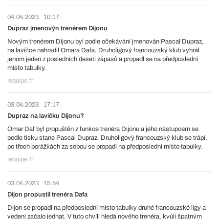
04.04.2023
10:17
Dupraz jmenovýn trenérem Dijonu
Novým trenérem Dijonu byl podle očekávání jmenován Pascal Dupraz,
na lavičce nahradil Omara Dafa. Druholigový francouzský klub vyhrál
jenom jeden z posledních deseti zápasů a propadl se na předposlední
místo tabulky.
lequipe.fr
03.04.2023
17:17
Dupraz na lavičku Dijonu?
Omar Daf byl propuštěn z funkce trenéra Dijonu a jeho nástupcem se
podle tisku stane Pascal Dupraz. Druholigový francouzský klub se trápí,
po třech porážkách za sebou se propadl na předposlední místo tabulky.
lequipe.fr
03.04.2023
15:54
Dijon propustil trenéra Dafa
Dijon se propadl na předposlední místo tabulky druhé francouzské ligy a
vedení začalo jednat. V tuto chvíli hledá nového trenéra, kvůli špatným