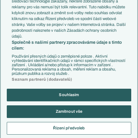
sledovací technologie zakázány, některé zobrazené obsahy a
Přestupové spekulace
reklamy pro vás nemusí být tolik relevantní. Tuto nabídku můžete
Přestupy
Zranění
kdykoli znovu zobrazit a změnit své volby nebo souhlas odvolat
Zápasy
kliknutím na odkaz Řízení předvoleb ve spodní části webové
Livescore
stránky. Vaše volby se projeví v našem Internetová stránka. Další
Kluby
Tipovací soutěž
podrobnosti naleznete v našich Zásadách ochrany osobních
Arsenal FC
Fotbal TV
údajů.
Chelsea FC
Společně s našimi partnery zpracováváme údaje s tímto
Manchester United
cílem:
AC Milán
Juventus FC
Používání přesných údajů o zeměpisné poloze . Aktivní
Bayern Mnichov
vyhledávání identifikačních údajů v rámci specifických vlastností
zařízení . Ukládání a/nebo přístup k informacím v zařízení .
FC Barcelona
Personalizovaná reklama a obsah, měření reklam a obsahu,
Real Madrid
průzkum publika a rozvoj služeb .
Seznam partnerů (dodavatelů)
Souhlasím
Copyright © 2001-2026 EuroFotbal.cz. Využíváme zpravodajství ČTK.
RSS
Podmínky užití
Informace o zpracování osobních údajů
Zamítnout vše
GDPR a žurnalistika
Nastavení soukromí
Kontakt
Tiráž
Řízení předvoleb