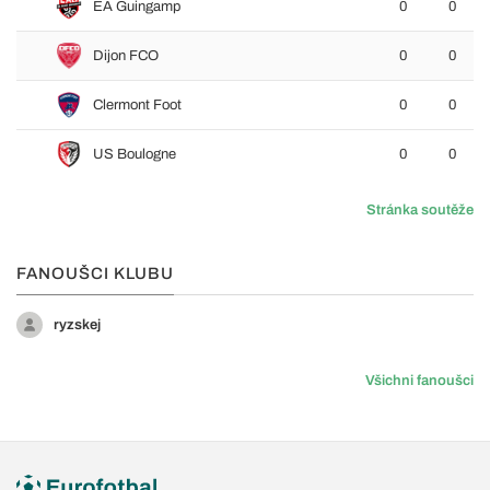
EA Guingamp
0
0
Dijon FCO
0
0
Clermont Foot
0
0
US Boulogne
0
0
Stránka soutěže
FANOUŠCI KLUBU
ryzskej
Všichni fanoušci