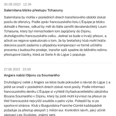
30.08.2023
12:34
Salernitana blízko přestupu Tchaouny
Salernitana by mohla v posledních dnech transferového období získat
posilu do ofenzívy. Podle zpráv francouzského listu L'Équipe je blízko
dohodě s Rennes, odkud by měl do Itálie zamířit devatenáctiletý Loum
Tchaouna, který byl mimochodem loni zapůjčený do Dijonu,
druholigového francouzského celku. Jednat se bude o trvalý přesun, a
ačkoli se nejprve spekulovalo o tom, že by bretaňský klub mohl hráče
dokonce pustit zadarmo s případnou kompenzací ve formě určitého
procenta z budoucího prodeje, transfer spíš spadne do běžného režimu
přestupové částky, která ze Serie A do Ligue 1 poputuje.
27.08.2023
23:55
Angers nabízí Dijonu za Soumarého
Druholigový celek z Angers se letos bude pokoušet o návrat do Ligue 1 a
ještě se snaží v posledních dnech získat nové posily. Podle informací
francouzského deníku L'Équipe si vyhlédl čtyřiadvacetiletého záložníka
Bryana Soumarého v Dijonu, který by jistě mohl kývnout na přesun ze
třetí francouzské nejvyšší soutěže o patro výše. Polepšil by si po
sportovní stránce. Klub z Burgundska-Franche-Comté každopádně
požaduje za přestup alespoň 1 milión eur. Konkrétní návrh, jaký učinili
zástupci Les Scoïstes, známý není.