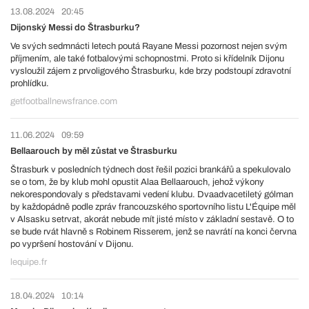
13.08.2024
20:45
Dijonský Messi do Štrasburku?
Ve svých sedmnácti letech poutá Rayane Messi pozornost nejen svým
příjmením, ale také fotbalovými schopnostmi. Proto si křídelník Dijonu
vysloužil zájem z prvoligového Štrasburku, kde brzy podstoupí zdravotní
prohlídku.
getfootballnewsfrance.com
11.06.2024
09:59
Bellaarouch by měl zůstat ve Štrasburku
Štrasburk v posledních týdnech dost řešil pozici brankářů a spekulovalo
se o tom, že by klub mohl opustit Alaa Bellaarouch, jehož výkony
nekorespondovaly s představami vedení klubu. Dvaadvacetiletý gólman
by každopádně podle zpráv francouzského sportovního listu L'Équipe měl
v Alsasku setrvat, akorát nebude mít jisté místo v základní sestavě. O to
se bude rvát hlavně s Robinem Risserem, jenž se navrátí na konci června
po vypršení hostování v Dijonu.
lequipe.fr
18.04.2024
10:14