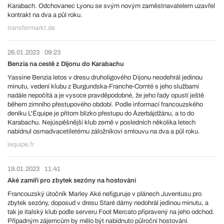
Karabach. Odchovanec Lyonu se svým novým zaměstnavatelem uzavřel
kontrakt na dva a půl roku.
transfermarkt.de
26.01.2023
09:23
Benzia na cestě z Dijonu do Karabachu
Yassine Benzia letos v dresu druholigového Dijonu neodehrál jedinou
minutu, vedení klubu z Burgundska-Franche-Comté s jeho službami
nadále nepočítá a je vysoce pravděpodobné, že jeho řady opustí ještě
během zimního přestupového období. Podle informací francouzského
deníku L'Équipe je přitom blízko přestupu do Ázerbájdžánu, a to do
Karabachu. Nejúspěšnější klub země v posledních několika letech
nabídnul osmadvacetiletému záložníkovi smlouvu na dva a půl roku.
lequipe.fr
19.01.2023
11:41
Aké zamíří pro zbytek sezóny na hostování
Francouzský útočník Marley Aké nefiguruje v plánech Juventusu pro
zbytek sezóny, doposud v dresu Staré dámy nedohrál jedinou minutu, a
tak je italský klub podle serveru Foot Mercato připravený na jeho odchod.
Případným zájemcům by mělo být nabídnuto půlroční hostování.