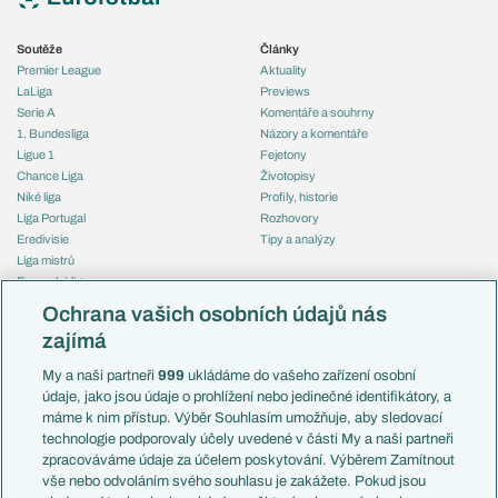
Soutěže
Články
Premier League
Aktuality
LaLiga
Previews
Serie A
Komentáře a souhrny
1. Bundesliga
Názory a komentáře
Ligue 1
Fejetony
Chance Liga
Životopisy
Niké liga
Profily, historie
Liga Portugal
Rozhovory
Eredivisie
Tipy a analýzy
Liga mistrů
Evropská liga
Reprezentace
Konferenční liga
Česko
Ochrana vašich osobních údajů nás
Mistrovství světa
Slovensko
zajímá
Liga národů
Anglie
Francie
My a naši partneři
999
ukládáme do vašeho zařízení osobní
Témata
Itálie
údaje, jako jsou údaje o prohlížení nebo jedinečné identifikátory, a
Představení týmů MS
Německo
máme k nim přístup. Výběr Souhlasím umožňuje, aby sledovací
EuroSkauting
Španělsko
technologie podporovaly účely uvedené v části My a naši partneři
PL v kostce
Argentina
zpracováváme údaje za účelem poskytování. Výběrem Zamítnout
Evropské koeficienty
Brazílie
vše nebo odvoláním svého souhlasu je zakážete. Pokud jsou
Přestupy