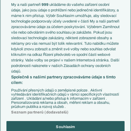
Francie
My a naši partneři
999
ukládáme do vašeho zařízení osobní
Témata
Itálie
údaje, jako jsou údaje o prohlížení nebo jedinečné identifikátory, a
Představení týmů MS
Německo
máme k nim přístup. Výběr Souhlasím umožňuje, aby sledovací
EuroSkauting
Španělsko
technologie podporovaly účely uvedené v části My a naši partneři
PL v kostce
Argentina
zpracováváme údaje za účelem poskytování. Výběrem Zamítnout
Evropské koeficienty
Brazílie
vše nebo odvoláním svého souhlasu je zakážete. Pokud jsou
Přestupy
sledovací technologie zakázány, některé zobrazené obsahy a
Přestupové spekulace
reklamy pro vás nemusí být tolik relevantní. Tuto nabídku můžete
Přestupy
Zranění
kdykoli znovu zobrazit a změnit své volby nebo souhlas odvolat
Zápasy
kliknutím na odkaz Řízení předvoleb ve spodní části webové
Livescore
stránky. Vaše volby se projeví v našem Internetová stránka. Další
Kluby
Tipovací soutěž
podrobnosti naleznete v našich Zásadách ochrany osobních
Arsenal FC
Fotbal TV
údajů.
Chelsea FC
Společně s našimi partnery zpracováváme údaje s tímto
Manchester United
cílem:
AC Milán
Juventus FC
Používání přesných údajů o zeměpisné poloze . Aktivní
Bayern Mnichov
vyhledávání identifikačních údajů v rámci specifických vlastností
zařízení . Ukládání a/nebo přístup k informacím v zařízení .
FC Barcelona
Personalizovaná reklama a obsah, měření reklam a obsahu,
Real Madrid
průzkum publika a rozvoj služeb .
Seznam partnerů (dodavatelů)
Souhlasím