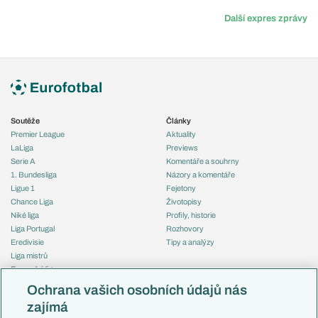
Další expres zprávy
Soutěže
Články
Premier League
Aktuality
LaLiga
Previews
Serie A
Komentáře a souhrny
1. Bundesliga
Názory a komentáře
Ligue 1
Fejetony
Chance Liga
Životopisy
Niké liga
Profily, historie
Liga Portugal
Rozhovory
Eredivisie
Tipy a analýzy
Liga mistrů
Evropská liga
Reprezentace
Konferenční liga
Česko
Ochrana vašich osobních údajů nás
Mistrovství světa
Slovensko
zajímá
Liga národů
Anglie