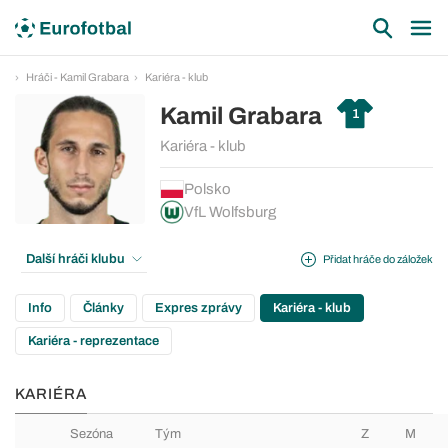
Hráči - Kamil Grabara
Kariéra - klub
Kamil Grabara
1
Kariéra - klub
Polsko
VfL Wolfsburg
Další hráči klubu
Přidat hráče do záložek
Info
Články
Expres zprávy
Kariéra - klub
Kariéra - reprezentace
KARIÉRA
Sezóna
Tým
Z
M